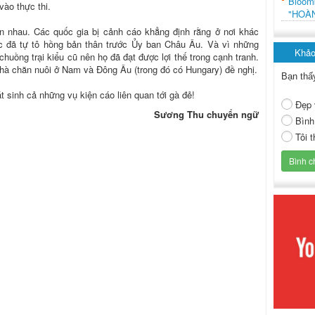
Bloo
vào thực thi.
"HOÀ
n nhau. Các quốc gia bị cảnh cáo khẳng định rằng ở nơi khác
 đã tự tô hồng bản thân trước Ủy ban Châu Âu. Và vì những
Khảo
huồng trại kiểu cũ nên họ đã đạt được lợi thế trong cạnh tranh.
nhà chăn nuôi ở Nam và Đông Âu (trong đó có Hungary) đề nghị.
Bạn thấ
 sinh cả những vụ kiện cáo liên quan tới gà đẻ!
Đẹp 
Sương Thu chuyển ngữ
Bình
Tôi 