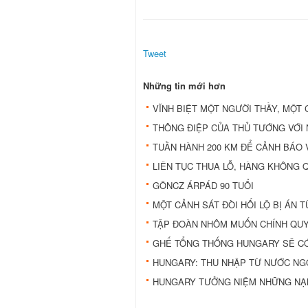
Tweet
Những tin mới hơn
VĨNH BIỆT MỘT NGƯỜI THẦY, MỘT
THÔNG ÐIỆP CỦA THỦ TƯỚNG VỚI 
TUẦN HÀNH 200 KM ÐỂ CẢNH BÁO 
LIÊN TỤC THUA LỖ, HÀNG KHÔNG
GÖNCZ ÁRPÁD 90 TUỔI
MỘT CẢNH SÁT ÐÒI HỐI LỘ BỊ ÁN T
TẬP ÐOÀN NHÔM MUỐN CHÍNH QUY
GHẾ TỔNG THỐNG HUNGARY SẼ CÓ
HUNGARY: THU NHẬP TỪ NƯỚC NGO
HUNGARY TƯỞNG NIỆM NHỮNG NẠ