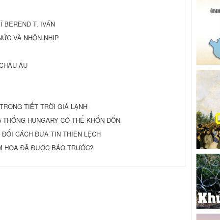
 SĨ BEREND T. IVÁN
O NỨC VÀ NHỘN NHỊP
 CHÂU ÂU
TRONG TIẾT TRỜI GIÁ LẠNH
ỔNG THỐNG HUNGARY CÓ THỂ KHỐN ÐỐN
ÐỐI CÁCH ÐƯA TIN THIÊN LỆCH
 THẢM HỌA ÐÃ ÐƯỢC BÁO TRƯỚC?