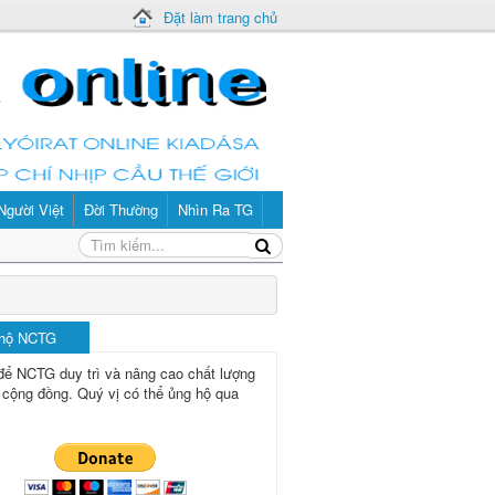
Đặt làm trang chủ
Người Việt
Đời Thường
Nhìn Ra TG
 hộ NCTG
để NCTG duy trì và nâng cao chất lượng
 cộng đồng.
Quý vị có thể ủng hộ qua