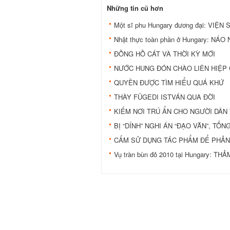
Những tin cũ hơn
Một sĩ phu Hungary đương đại: VIỆN
Nhật thực toàn phần ở Hungary: NÁ
ĐỒNG HỒ CÁT VÀ THỜI KỲ MỚI
NƯỚC HUNG ĐÓN CHÀO LIÊN HIỆP
QUYỀN ĐƯỢC TÌM HIỂU QUÁ KHỨ
THÀY FÜGEDI ISTVÁN QUA ÐỜI
KIẾM NƠI TRÚ ẨN CHO NGƯỜI DÂN 
BỊ “DÍNH” NGHI ÁN “ÐẠO VĂN”, T
CẤM SỬ DỤNG TÁC PHẨM ÐỂ PHẢN 
Vụ tràn bùn đỏ 2010 tại Hungary: