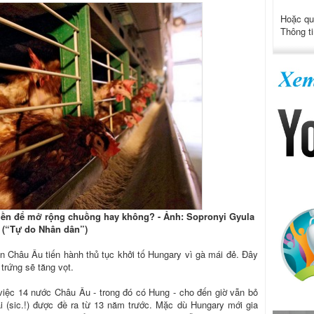
Hoặc qu
Thông ti
 tiền để mở rộng chuồng hay không? - Ảnh: Sopronyi Gyula
(“Tự do Nhân dân”)
 Châu Âu tiến hành thủ tục khởi tố Hungary vì gà mái đẻ. Ðây
trứng sẽ tăng vọt.
việc 14 nước Châu Âu - trong đó có Hung - cho đến giờ vẫn bỏ
i (sic.!) được đề ra từ 13 năm trước. Mặc dù Hungary mới gia