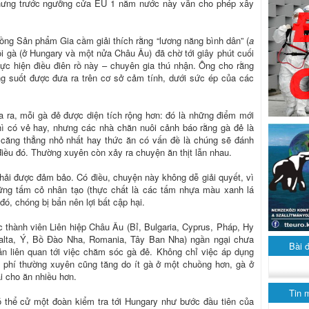
hưng trước ngưỡng cửa EU 1 năm nước này vẫn cho phép xây
đồng Sản phẩm Gia cầm giải thích rằng “lương năng bình dân” (
a
ôi gà (ở Hungary và một nửa Châu Âu) đã chờ tới giây phút cuối
hực hiện điều điên rồ này – chuyên gia thú nhận. Ông cho rằng
áng suốt được đưa ra trên cơ sở cảm tính, dưới sức ép của các
 ra, mỗi gà đẻ được diện tích rộng hơn: đó là những điểm mới
hì có vẻ hay, nhưng các nhà chăn nuôi cảnh báo rằng gà đẻ là
 căng thẳng nhỏ nhất hay thức ăn có vấn đề là chúng sẽ đánh
 điều đó. Thường xuyên còn xảy ra chuyện ăn thịt lẫn nhau.
hải được đảm bảo. Có điều, chuyện này không dễ giải quyết, vì
ững tấm cỏ nhân tạo (thực chất là các tấm nhựa màu xanh lá
ó, chóng bị bẩn nên lợi bất cập hại.
 thành viên Liên hiệp Châu Âu (Bỉ, Bulgaria, Cyprus, Pháp, Hy
Malta, Ý, Bồ Đào Nha, Romania, Tây Ban Nha) ngần ngại chưa
Bài 
n liên quan tới việc chăm sóc gà đẻ. Không chỉ việc áp dụng
 phí thường xuyên cũng tăng do ít gà ở một chuồng hơn, gà ở
i cho ăn nhiều hơn.
Tin 
 thể cử một đoàn kiểm tra tới Hungary như bước đầu tiên của