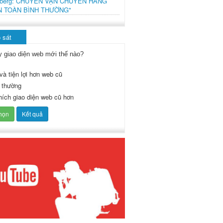
mberg: CHUYẾN VẬN CHUYỂN HÀNG
N TOÀN BÌNH THƯỜNG"
 sát
y giao diện web mới thế nào?
và tiện lợi hơn web cũ
 thường
thích giao diện web cũ hơn