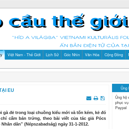
ry
Việt Nam - Thế Giới
Lịch Sử
Góc Nhìn
Văn Hóa
Cộng Đồng
Ủng
TẠI EU
Ủng hộ 
phục vụ
Paypal
 gà đẻ trong loại chuồng kiểu mới và tốn kém, kẻ đó
 chí cấm bán trứng, theo bài viết của tác giả Pócs
o Nhân dân” (Népszabadság) ngày 31-1-2012.