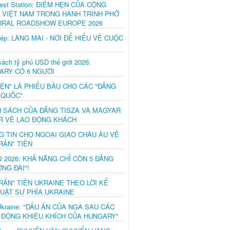
est Station: ĐIỂM HẸN CỦA CỘNG
 VIỆT NAM TRONG HÀNH TRÌNH PHỞ
URAL ROADSHOW EUROPE 2026
hép: LÀNG MAI - NƠI ĐỂ HIỂU VỀ CUỘC
ách tỷ phú USD thế giới 2026:
ARY CÓ 6 NGƯỜI
IỆN" LÁ PHIẾU BẦU CHO CÁC "ĐẢNG
 QUỐC"
H SÁCH CỦA ĐẢNG TISZA VÀ MAGYAR
R VỀ LAO ĐỘNG KHÁCH
G TIN CHO NGOẠI GIAO CHÂU ÂU VỀ
RẤN" TIỀN
ử 2026: KHẢ NĂNG CHỈ CÒN 5 ĐẢNG
NG ĐÀI"!
RẤN" TIỀN UKRAINE THEO LỜI KỂ
LUẬT SƯ PHÍA UKRAINE
Ukraine: "DẤU ẤN CỦA NGA SAU CÁC
 ĐỘNG KHIÊU KHÍCH CỦA HUNGARY"