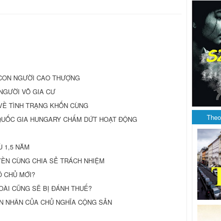
 CON NGƯỜI CAO THƯỢNG
NGƯỜI VÔ GIA CƯ
VỀ TÌNH TRẠNG KHỐN CÙNG
Theo
 QUỐC GIA HUNGARY CHẤM DỨT HOẠT ÐỘNG
Ù 1,5 NĂM
ỀN CÙNG CHIA SẺ TRÁCH NHIỆM
 CHỦ MỚI?
ÀI CŨNG SẼ BỊ ÐÁNH THUẾ?
N NHÂN CỦA CHỦ NGHĨA CỘNG SẢN