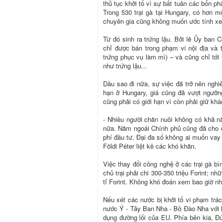
thủ tục khởi tố vì sự bất tuân các bổn p
Trong 530 trại gà tại Hungary, có hơn 
chuyên gia cũng không muốn ước tính xem 
Từ đó sinh ra trứng lậu. Bởi lẽ Ủy ban C
chỉ được bán trong phạm vi nội địa và 
trứng phục vụ làm mì) – và cũng chỉ tới
như trứng lậu...
Dầu sao đi nữa, sự việc đã trở nên nghi
hạn ở Hungary, giá cũng đã vượt ngưỡn
cũng phải có giới hạn vì còn phải giữ kh
- Nhiều người chăn nuôi không có khả n
nữa. Năm ngoái Chính phủ cũng đã cho đ
phí đầu tư. Đại đa số không ai muốn vay 
Földi Péter liệt kê các khó khăn.
Việc thay đổi công nghệ ở các trại gà bì
chủ trại phải chi 300-350 triệu Forint; nh
tỉ Forint. Không khó đoán xem bao giờ nh
Nếu xét các nước bị khởi tố vi phạm tr
nước Ý - Tây Ban Nha - Bồ Đào Nha với l
dụng đường lối của EU. Phía bên kia, Đ