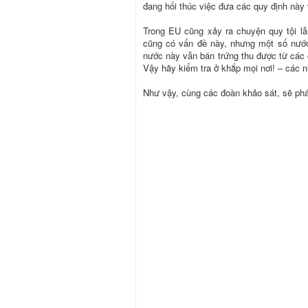
đang hối thúc việc đưa các quy định này 
Trong EU cũng xảy ra chuyện quy tội lẫ
cũng có vấn đề này, nhưng một số nước
nước này vẫn bán trứng thu được từ các c
Vậy hãy kiểm tra ở khắp mọi nơi! – các 
Như vậy, cùng các đoàn khảo sát, sẽ phát