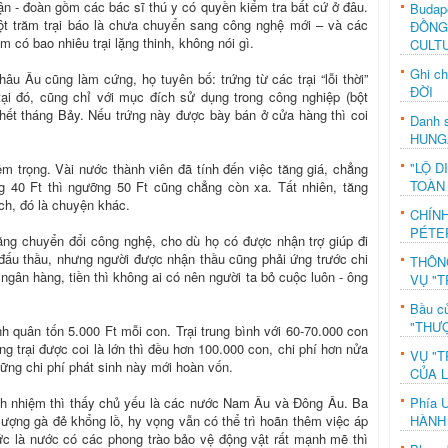
hận - đoàn gồm các bác sĩ thú y có quyền kiểm tra bất cứ ở đâu.
Budap
một trăm trại báo là chưa chuyển sang công nghệ mới – và các
ĐỒNG
có bao nhiêu trại lặng thinh, không nói gì.
CULT
Ghi c
hâu Âu cũng làm cứng, họ tuyên bố: trứng từ các trại “lỗi thời”
ĐỜI
tại đó, cũng chỉ với mục đích sử dụng trong công nghiệp (bột
 hết tháng Bảy. Nếu trứng này được bày bán ở cửa hàng thì coi
Danh s
HUNG
"LỘ D
êm trọng. Vài nước thành viên đã tính đến việc tăng giá, chẳng
TOÀN
g 40 Ft thì ngưỡng 50 Ft cũng chẳng còn xa. Tất nhiên, tăng
ách, đó là chuyện khác.
CHÍN
PÉTE
ăng chuyển đổi công nghệ, cho dù họ có được nhận trợ giúp đi
ấu thầu, nhưng người được nhận thầu cũng phải ứng trước chi
THÔN
ngân hàng, tiền thì không ai có nên người ta bỏ cuộc luôn - ông
VỤ "T
Bầu c
"THƯỢ
nh quân tốn 5.000 Ft mỗi con. Trại trung bình với 60-70.000 con
ững trại được coi là lớn thì đều hơn 100.000 con, chi phí hơn nửa
VỤ "T
ững chi phí phát sinh này mới hoàn vốn.
CỦA 
Phía 
ách nhiệm thì thấy chủ yếu là các nước Nam Âu và Đông Âu. Ba
HÀNH
ượng gà đẻ khổng lồ, hy vọng vẫn có thể trì hoãn thêm việc áp
ức là nước có các phong trào bảo vệ động vật rất mạnh mẽ thì