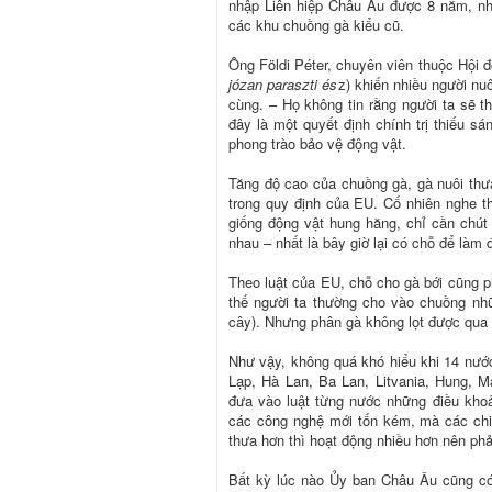
nhập Liên hiệp Châu Âu được 8 năm, n
các khu chuồng gà kiểu cũ.
Ông Földi Péter, chuyên viên thuộc Hội 
józan paraszti és
z) khiến nhiều người nu
cùng. – Họ không tin rằng người ta sẽ t
đây là một quyết định chính trị thiếu s
phong trào bảo vệ động vật.
Tăng độ cao của chuồng gà, gà nuôi thưa
trong quy định của EU. Cố nhiên nghe t
giống động vật hung hăng, chỉ cần chút
nhau – nhất là bây giờ lại có chỗ để làm
Theo luật của EU, chỗ cho gà bới cũng p
thế người ta thường cho vào chuồng nh
cây). Nhưng phân gà không lọt được qua đ
Như vậy, không quá khó hiểu khi 14 nước
Lạp, Hà Lan, Ba Lan, Litvania, Hung, 
đưa vào luật từng nước những điều khoả
các công nghệ mới tốn kém, mà các chi
thưa hơn thì hoạt động nhiều hơn nên phả
Bất kỳ lúc nào Ủy ban Châu Âu cũng có