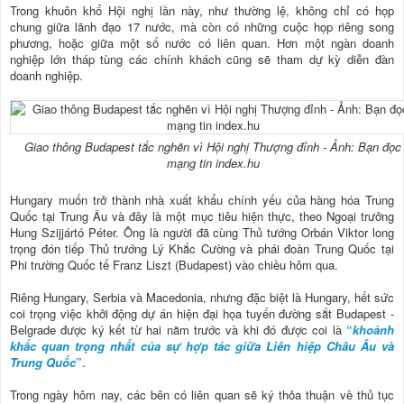
Trong khuôn khổ Hội nghị lần này, như thường lệ, không chỉ có họp
chung giữa lãnh đạo 17 nước, mà còn có những cuộc họp riêng song
phương, hoặc giữa một số nước có liên quan. Hơn một ngàn doanh
nghiệp lớn tháp tùng các chính khách cũng sẽ tham dự kỳ diễn đàn
doanh nghiệp.
Giao thông Budapest tắc nghẽn vì Hội nghị Thượng đỉnh - Ảnh: Bạn đọc
mạng tin index.hu
Hungary muốn trở thành nhà xuất khẩu chính yếu của hàng hóa Trung
Quốc tại Trung Âu và đây là một mục tiêu hiện thực, theo Ngoại trưởng
Hung Szijjártó Péter. Ông là người đã cùng Thủ tướng Orbán Viktor long
trọng đón tiếp Thủ trướng Lý Khắc Cường và phái đoàn Trung Quốc tại
Phi trường Quốc tế Franz Liszt (Budapest) vào chiều hôm qua.
Riêng Hungary, Serbia và Macedonia, nhưng đặc biệt là Hungary, hết sức
coi trọng việc khởi động dự án hiện đại họa tuyến đường sắt Budapest -
Belgrade được ký kết từ hai năm trước và khi đó được coi là
“
khoảnh
khắc quan trọng nhất của sự hợp tác giữa Liên hiệp Châu Âu và
Trung Quốc
”
.
Trong ngày hôm nay, các bên có liên quan sẽ ký thỏa thuận về thủ tục