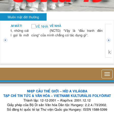
Muôn mặt đời thường
BẠN NAM MẤT!
VỀ NHÀ
TG) “Xời, những cái
(NCTG) “Vậy là “đấu tranh đến
tươi mới gọi là mới
cùng” của mình chẳng có tác dụng gì”.
không 
NHỊP CẦU THẾ GIỚI – HÍD A VILÁGBA
TẠP CHÍ TIN TỨC & VĂN HÓA – VIETNAMI KULTURÁLIS FOLYÓIRAT
Thành lập: 12-12-2001 – Alapítva: 2001.12.12
Giấy phép của Bộ Di sản Văn hóa Dân tộc Hungary: 2.2.4./73/2002.
Số đăng kí quốc tế tại Thư viện Quốc gia Hungary: ISSN 1588-5399