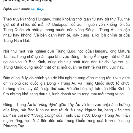
Nghe bản audio
tại đây
.
Theo truyền thông Hungary, trong khoảng thời gian từ nay tới thứ Tư, thế
giới sẽ ít nhiều để mắt tới Budapest, để xem nguồn vốn khổng lồ của
Trung Quốc và những mong muốn của vùng Đông - Trung Âu có gặp
nhau hay không. Và bên cạnh kinh tế, đây cũng là lợi ích chính trị của
Trung Nam Hải.
Nói như một nhà nghiên cứu Trung Quốc học của Hungary, ông Matura
Tamás, trong những năm qua khu vực Đông - Trung Âu ngày một chờ đợi
nguồn vốn từ Bắc Kinh, cũng như sự phát triển đến từ đó. Ngược lại,
Trung Quốc cũng muốn thắt chặt mối quan hệ kinh tế với khu vực này.
Đây cũng là lý do chính yếu để Hội nghị thượng đỉnh mang tên 16+1 giữa
chính phủ các quốc gia Đông - Trung Âu và Trung Quốc được tổ chức
thường niên, nay đã là dịp thứ sáu. Về căn bản, lợi ích của Bắc Kinh là
tìm những khả năng đầu tư, kinh doanh và thương mại mới trong vùng.
Đông - Trung Âu là “
vùng đệm
” giữa Tây Âu và khu vực chịu ảnh hưởng
của Nga, mà Bắc Kinh để mắt tới từ lâu nay. Ngược lại, bằng việc “
rao
bán
” sự cởi mở “
Hướng Đông
” của mình, các nước Đông - Trung Âu nhấn
mạnh rằng, họ sẽ là tiền đồn của Trung Quốc trong quá trình mở sang
Phương Tây.