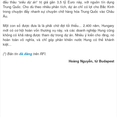
đấu thầu “
siêu dự án
” trị giá gần 3,5 tỷ Euro này, với nguồn tín dụng
Trung Quốc. Cho dù theo nhiều phân tích, dự án chỉ có lợi cho Bắc Kinh
trong chuyện đẩy nhanh sự chuyên chở hàng hóa Trung Quốc vào Châu
Âu.
Một con số được đưa là là phải chờ đợi tối thiểu... 2.400 năm, Hungary
mới có cơ hội hoàn vốn thương vụ này, và các doanh nghiệp Hung cũng
không có khả năng được tham dự trong dự án. Nhiều ý kiến cho rằng, nó
hoàn toàn vô nghĩa, và chỉ góp phần khiến nước Hung có thể khánh
kiệt...
(*) Bản tin
đã đăng
trên RFI.
Hoàng Nguyễn, từ Budapest