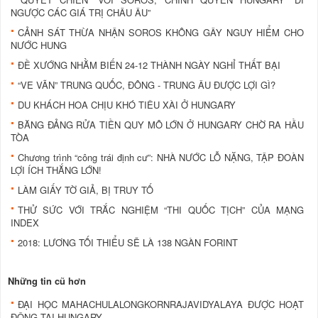
NGƯỢC CÁC GIÁ TRỊ CHÂU ÂU”
CẢNH SÁT THỪA NHẬN SOROS KHÔNG GÂY NGUY HIỂM CHO
NƯỚC HUNG
ĐỀ XƯỚNG NHẰM BIẾN 24-12 THÀNH NGÀY NGHỈ THẤT BẠI
“VE VÃN” TRUNG QUỐC, ĐÔNG - TRUNG ÂU ĐƯỢC LỢI GÌ?
DU KHÁCH HOA CHỊU KHÓ TIÊU XÀI Ở HUNGARY
BĂNG ĐẢNG RỬA TIỀN QUY MÔ LỚN Ở HUNGARY CHỜ RA HẦU
TÒA
Chương trình “công trái định cư”: NHÀ NƯỚC LỖ NẶNG, TẬP ĐOÀN
LỢI ÍCH THẮNG LỚN!
LÀM GIẤY TỜ GIẢ, BỊ TRUY TỐ
THỬ SỨC VỚI TRẮC NGHIỆM “THI QUỐC TỊCH” CỦA MẠNG
INDEX
2018: LƯƠNG TỐI THIỂU SẼ LÀ 138 NGÀN FORINT
Những tin cũ hơn
ĐẠI HỌC MAHACHULALONGKORNRAJAVIDYALAYA ĐƯỢC HOẠT
ĐỘNG TẠI HUNGARY