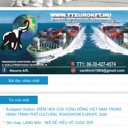
Bài đọc nhiều nhất
Tin mới nhất
Budapest Station: ĐIỂM HẸN CỦA CỘNG ĐỒNG VIỆT NAM TRONG
HÀNH TRÌNH PHỞ CULTURAL ROADSHOW EUROPE 2026
Ghi chép: LÀNG MAI - NƠI ĐỂ HIỂU VỀ CUỘC ĐỜI