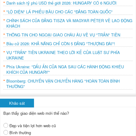
Danh sách tỷ phú USD thế giới 2026: HUNGARY CÓ 6 NGƯỜI
"LỘ DIỆN" LÁ PHIẾU BẦU CHO CÁC "ĐẢNG TOÀN QUỐC"
CHÍNH SÁCH CỦA ĐẢNG TISZA VÀ MAGYAR PÉTER VỀ LAO ĐỘNG
KHÁCH
THÔNG TIN CHO NGOẠI GIAO CHÂU ÂU VỀ VỤ "TRẤN" TIỀN
Bầu cử 2026: KHẢ NĂNG CHỈ CÒN 5 ĐẢNG "THƯỢNG ĐÀI"!
VỤ "TRẤN" TIỀN UKRAINE THEO LỜI KỂ CỦA LUẬT SƯ PHÍA
UKRAINE
Phía Ukraine: "DẤU ẤN CỦA NGA SAU CÁC HÀNH ĐỘNG KHIÊU
KHÍCH CỦA HUNGARY"
Bloomberg: CHUYẾN VẬN CHUYỂN HÀNG "HOÀN TOÀN BÌNH
THƯỜNG"
Khảo sát
Bạn thấy giao diện web mới thế nào?
Đẹp và tiện lợi hơn web cũ
Bình thường