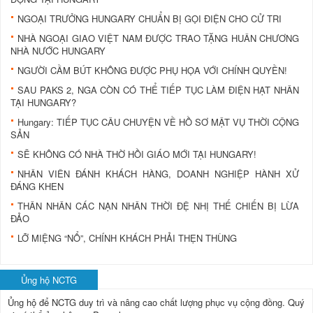
NGOẠI TRƯỞNG HUNGARY CHUẨN BỊ GỌI ĐIỆN CHO CỬ TRI
NHÀ NGOẠI GIAO VIỆT NAM ĐƯỢC TRAO TẶNG HUÂN CHƯƠNG
NHÀ NƯỚC HUNGARY
NGƯỜI CẦM BÚT KHÔNG ĐƯỢC PHỤ HỌA VỚI CHÍNH QUYỀN!
SAU PAKS 2, NGA CÒN CÓ THỂ TIẾP TỤC LÀM ĐIỆN HẠT NHÂN
TẠI HUNGARY?
Hungary: TIẾP TỤC CÂU CHUYỆN VỀ HỒ SƠ MẬT VỤ THỜI CỘNG
SẢN
SẼ KHÔNG CÓ NHÀ THỜ HỒI GIÁO MỚI TẠI HUNGARY!
NHÂN VIÊN ĐÁNH KHÁCH HÀNG, DOANH NGHIỆP HÀNH XỬ
ĐÁNG KHEN
THÂN NHÂN CÁC NẠN NHÂN THỜI ĐỆ NHỊ THẾ CHIẾN BỊ LỪA
ĐẢO
LỠ MIỆNG “NỔ”, CHÍNH KHÁCH PHẢI THẸN THÙNG
Ủng hộ NCTG
Ủng hộ để NCTG duy trì và nâng cao chất lượng phục vụ cộng đồng.
Quý