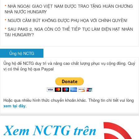
NHÀ NGOẠI GIAO VIỆT NAM ĐƯỢC TRAO TẶNG HUÂN CHƯƠNG
NHÀ NƯỚC HUNGARY
NGƯỜI CẦM BÚT KHÔNG ĐƯỢC PHỤ HỌA VỚI CHÍNH QUYỀN!
SAU PAKS 2, NGA CÒN CÓ THỂ TIẾP TỤC LÀM ĐIỆN HẠT NHÂN
TẠI HUNGARY?
Ủng hộ NCTG
Ủng hộ để NCTG duy trì và nâng cao chất lượng phục vụ cộng đồng.
Quý
vị có thể ủng hộ qua Paypal
Hoặc qua nhiều hình thức chuyển khoản.khác. Thông tin chi tiết vui lòng
xem tại đây
.