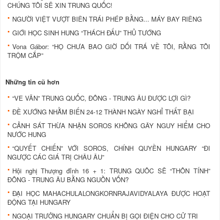
CHÚNG TÔI SẼ XIN TRUNG QUỐC!
NGƯỜI VIỆT VƯỢT BIÊN TRÁI PHÉP BẰNG... MÁY BAY RIÊNG
GIỚI HỌC SINH HUNG “THÁCH ĐẤU” THỦ TƯỚNG
Vona Gábor: “HỌ CHƯA BAO GIỜ DỐI TRÁ VỀ TÔI, RẰNG TÔI
TRỘM CẮP”
Những tin cũ hơn
“VE VÃN” TRUNG QUỐC, ĐÔNG - TRUNG ÂU ĐƯỢC LỢI GÌ?
ĐỀ XƯỚNG NHẰM BIẾN 24-12 THÀNH NGÀY NGHỈ THẤT BẠI
CẢNH SÁT THỪA NHẬN SOROS KHÔNG GÂY NGUY HIỂM CHO
NƯỚC HUNG
“QUYẾT CHIẾN” VỚI SOROS, CHÍNH QUYỀN HUNGARY “ĐI
NGƯỢC CÁC GIÁ TRỊ CHÂU ÂU”
Hội nghị Thượng đỉnh 16 + 1: TRUNG QUÔC SẼ “THÔN TÍNH”
ĐÔNG - TRUNG ÂU BẰNG NGUỒN VỐN?
ĐẠI HỌC MAHACHULALONGKORNRAJAVIDYALAYA ĐƯỢC HOẠT
ĐỘNG TẠI HUNGARY
NGOẠI TRƯỞNG HUNGARY CHUẨN BỊ GỌI ĐIỆN CHO CỬ TRI