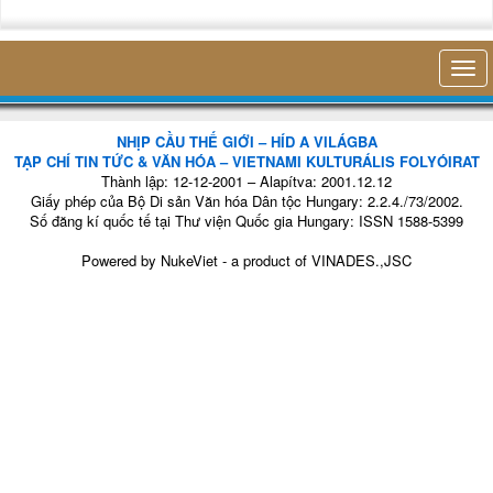
không 
NHỊP CẦU THẾ GIỚI – HÍD A VILÁGBA
TẠP CHÍ TIN TỨC & VĂN HÓA – VIETNAMI KULTURÁLIS FOLYÓIRAT
Thành lập: 12-12-2001 – Alapítva: 2001.12.12
Giấy phép của Bộ Di sản Văn hóa Dân tộc Hungary: 2.2.4./73/2002.
Số đăng kí quốc tế tại Thư viện Quốc gia Hungary: ISSN 1588-5399
Powered by
NukeViet
- a product of
VINADES.,JSC