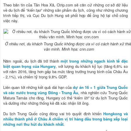
Theo bản tin của Tân Hoa Xã, Ctrip.com sẽ căn cứ những cơ sở dữ liệu
về du lịch để “
kiến tạo
” những sản phẩm du lịch, cũng như những chương
trình tiếp thị, và Cục Du lịch Hung sẽ phối hợp để ủng hộ tại chỗ công
việc này.
Ở nhiều nơi, du khách Trung Quốc không được ưa vì có cách hành xử thi
văn minh. Minh họa: cnn.com
Năm ngoái, du lịch đã trở thành
một trong những ngạch kinh tế đặc
biệt quan trọng của Hungary
, với lượng du khách kỷ lục (tăng 6,6% so
với năm 2016, tăng hơn gấp ba mức tăng trưởng trung bình của Châu Âu
- 2,1%), và chiếm tỷ trọng 9,8% GDP.
Liên quan tới những kết quả dài hạn của
dự án 16 + 1 giữa Trung Quốc
và các nước trong vùng Đông - Trung Âu
, nhà nghiên cứu Trung Quốc
Matura Tamás cho rằng, Hungary có thể “
kiếm lời
” từ du lịch Trung Quốc
và dường như những thống kê đã xác nhận lời ông.
Du lịch Trung Quốc cũng đóng vai trò quyết định khiến
Hongkong và
nhiều thành phố ở Châu Á chiếm vị trí hàng đầu trong bảng xếp loại
những nơi thu hút du khách nhất
.