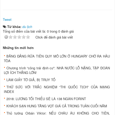
Tweet
Từ khóa:
du lịch
Tổng số điểm của bài viết là: 0 trong 0 đánh giá
Click để đánh giá bài viết
Những tin mới hơn
BĂNG ĐẢNG RỬA TIỀN QUY MÔ LỚN Ở HUNGARY CHỜ RA HẦU
TÒA
Chương trình “công trái định cư”: NHÀ NƯỚC LỖ NẶNG, TẬP ĐOÀN
LỢI ÍCH THẮNG LỚN!
LÀM GIẤY TỜ GIẢ, BỊ TRUY TỐ
THỬ SỨC VỚI TRẮC NGHIỆM “THI QUỐC TỊCH” CỦA MẠNG
INDEX
2018: LƯƠNG TỐI THIỂU SẼ LÀ 138 NGÀN FORINT
KHÁCH SẠN HUNG TĂNG VỌT GIÁ CẢ TRONG TUẦN CUỐI NĂM
Thủ tướng Orbán Viktor: NẾU CHÂU ÂU KHÔNG CHO TIỀN,