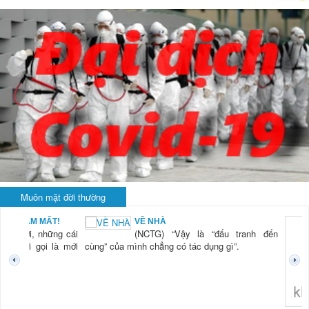
Muôn mặt đời thường
BẠN NAM MẤT!
VỀ NHÀ
TG) “Xời, những cái
(NCTG) “Vậy là “đấu tranh đến
tươi mới gọi là mới
cùng” của mình chẳng có tác dụng gì”.