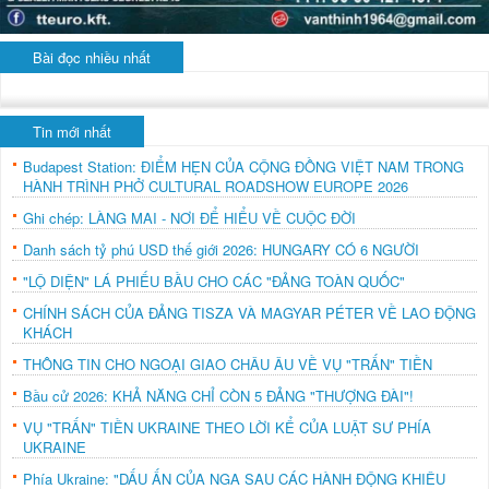
Bài đọc nhiều nhất
Tin mới nhất
Budapest Station: ĐIỂM HẸN CỦA CỘNG ĐỒNG VIỆT NAM TRONG
HÀNH TRÌNH PHỞ CULTURAL ROADSHOW EUROPE 2026
Ghi chép: LÀNG MAI - NƠI ĐỂ HIỂU VỀ CUỘC ĐỜI
Danh sách tỷ phú USD thế giới 2026: HUNGARY CÓ 6 NGƯỜI
"LỘ DIỆN" LÁ PHIẾU BẦU CHO CÁC "ĐẢNG TOÀN QUỐC"
CHÍNH SÁCH CỦA ĐẢNG TISZA VÀ MAGYAR PÉTER VỀ LAO ĐỘNG
KHÁCH
THÔNG TIN CHO NGOẠI GIAO CHÂU ÂU VỀ VỤ "TRẤN" TIỀN
Bầu cử 2026: KHẢ NĂNG CHỈ CÒN 5 ĐẢNG "THƯỢNG ĐÀI"!
VỤ "TRẤN" TIỀN UKRAINE THEO LỜI KỂ CỦA LUẬT SƯ PHÍA
UKRAINE
Phía Ukraine: "DẤU ẤN CỦA NGA SAU CÁC HÀNH ĐỘNG KHIÊU