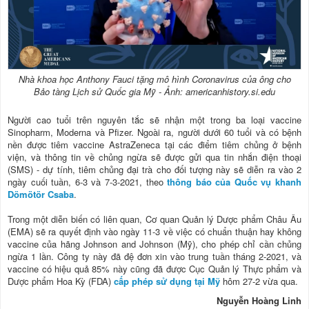
Nhà khoa học Anthony Fauci tặng mô hình Coronavirus của ông cho
Bảo tàng Lịch sử Quốc gia Mỹ - Ảnh: americanhistory.si.edu
Người cao tuổi trên nguyên tắc sẽ nhận một trong ba loại vaccine
Sinopharm, Moderna và Pfizer. Ngoài ra, người dưới 60 tuổi và có bệnh
nền được tiêm vaccine AstraZeneca tại các điểm tiêm chủng ở bệnh
viện, và thông tin về chủng ngừa sẽ được gửi qua tin nhắn điện thoại
(SMS) - dự tính, tiêm chủng đại trà cho đối tượng này sẽ diễn ra vào 2
ngày cuối tuần, 6-3 và 7-3-2021, theo
thông báo của Quốc vụ khanh
Dömötör Csaba
.
Trong một diễn biến có liên quan, Cơ quan Quản lý Dược phẩm Châu Âu
(EMA) sẽ ra quyết định vào ngày 11-3 về việc có chuẩn thuận hay không
vaccine của hãng Johnson and Johnson (Mỹ), cho phép chỉ cần chủng
ngừa 1 lần. Công ty này đã đệ đơn xin vào trung tuần tháng 2-2021, và
vaccine có hiệu quả 85% này cũng đã được Cục Quản lý Thực phẩm và
Dược phẩm Hoa Kỳ (FDA)
cấp phép sử dụng tại Mỹ
hôm 27-2 vừa qua.
Nguyễn Hoàng Linh