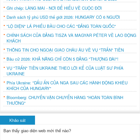
Ghi chép: LÀNG MAI - NƠI ĐỂ HIỂU VỀ CUỘC ĐỜI
Danh sách tỷ phú USD thế giới 2026: HUNGARY CÓ 6 NGƯỜI
"LỘ DIỆN" LÁ PHIẾU BẦU CHO CÁC "ĐẢNG TOÀN QUỐC"
CHÍNH SÁCH CỦA ĐẢNG TISZA VÀ MAGYAR PÉTER VỀ LAO ĐỘNG
KHÁCH
THÔNG TIN CHO NGOẠI GIAO CHÂU ÂU VỀ VỤ "TRẤN" TIỀN
Bầu cử 2026: KHẢ NĂNG CHỈ CÒN 5 ĐẢNG "THƯỢNG ĐÀI"!
VỤ "TRẤN" TIỀN UKRAINE THEO LỜI KỂ CỦA LUẬT SƯ PHÍA
UKRAINE
Phía Ukraine: "DẤU ẤN CỦA NGA SAU CÁC HÀNH ĐỘNG KHIÊU
KHÍCH CỦA HUNGARY"
Bloomberg: CHUYẾN VẬN CHUYỂN HÀNG "HOÀN TOÀN BÌNH
THƯỜNG"
Khảo sát
Bạn thấy giao diện web mới thế nào?