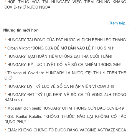
HỢP THỨC HÓA TẠI HUNGARY VIỆC TIÊM CHỦNG KHÁNG
COVID-19 Ở NƯỚC NGOÀI
Xem tiếp...
Những tin mới hơn
HUNGARY TÁI ĐÓNG CỬA ĐẤT NƯỚC VÌ DỊCH BỆNH LEO THANG
Orbán Viktor: “ĐÓNG CỬA ĐỂ MỞ DẦN VÀO LỄ PHỤC SINH”
HUNGARY TẠM HOÃN TIÊM CHỦNG ĐẠI TRÀ CUỐI TUẦN!
HUNGARY: KỶ LỤC TUYỆT ĐỐI VỀ SỐ CA NHIỄM TRONG 24H!
Tử vong vì Covid-19: HUNGARY LÀ NƯỚC “TỆ” THỨ 9 TRÊN THẾ
GIỚI
HUNGARY ĐẠT KỶ LỤC VỀ SỐ CA NHẬP VIỆN VÌ COVID-19
HUNGARY ĐẠT “KỶ LỤC ĐEN” VỀ SỐ CA TỬ VONG 24H TRONG
NĂM 2021!
Một năm dịch bệnh: HUNGARY CHÌM TRONG CƠN BÃO COVID-19
GS. Karikó Katalin: “KHÔNG THUỐC NÀO LẠI KHÔNG CÓ TÁC
DỤNG PHỤ”
EMA: KHÔNG CHỨNG TỎ ĐƯỢC RẰNG VACCINE ASTRAZENECA