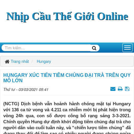
Nhịp Cầu Thế Giới Online
Trang nhất
Hungary
HUNGARY XÚC TIẾN TIÊM CHỦNG ĐẠI TRÀ TRÊN QUY
MÔ LỚN
Thứ tư - 03/03/2021 05:41
(NCTG) Dịch bệnh vẫn hoành hành chóng mặt tại Hungary
với 136 ca tử vong và 4.211 ca nhiễm mới bị phát hiện trong
vòng 24h qua, con số được công bố rạng sáng 3-3-2021.
Chính quyền Hung dự định khởi động tiêm chủng đại trà cho
người dân vào cuối tuần này, và “chiến lược tiêm chủng” đã
được thay đổi để làm sao có nhiều người được chủng ngừa