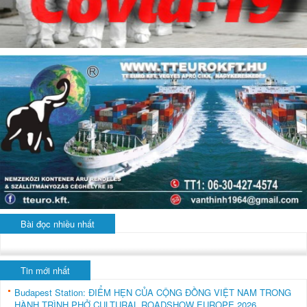
Bài đọc nhiều nhất
Tin mới nhất
Budapest Station: ĐIỂM HẸN CỦA CỘNG ĐỒNG VIỆT NAM TRONG
HÀNH TRÌNH PHỞ CULTURAL ROADSHOW EUROPE 2026