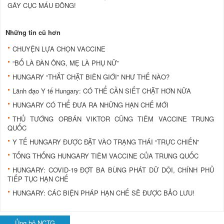
GÂY CỤC MÁU ĐÔNG!
Những tin cũ hơn
CHUYỆN LỰA CHỌN VACCINE
“BỐ LÀ ĐÀN ÔNG, MẸ LÀ PHỤ NỮ”
HUNGARY “THẮT CHẶT BIÊN GIỚI” NHƯ THẾ NÀO?
Lãnh đạo Y tế Hungary: CÓ THỂ CẦN SIẾT CHẶT HƠN NỮA
HUNGARY CÓ THỂ ĐƯA RA NHỮNG HẠN CHẾ MỚI
THỦ TƯỚNG ORBÁN VIKTOR CŨNG TIÊM VACCINE TRUNG
QUỐC
Y TẾ HUNGARY ĐƯỢC ĐẶT VÀO TRẠNG THÁI “TRỰC CHIẾN”
TỔNG THỐNG HUNGARY TIÊM VACCINE CỦA TRUNG QUỐC
HUNGARY: COVID-19 ĐỢT BA BÙNG PHÁT DỮ DỘI, CHÍNH PHỦ
TIẾP TỤC HẠN CHẾ
HUNGARY: CÁC BIỆN PHÁP HẠN CHẾ SẼ ĐƯỢC BẢO LƯU!
Ủng hộ NCTG