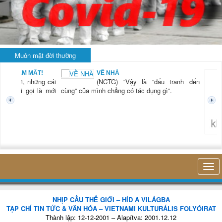
Muôn mặt đời thường
BẠN NAM MẤT!
VỀ NHÀ
TG) “Xời, những cái
(NCTG) “Vậy là “đấu tranh đến
tươi mới gọi là mới
cùng” của mình chẳng có tác dụng gì”.
không 
NHỊP CẦU THẾ GIỚI – HÍD A VILÁGBA
TẠP CHÍ TIN TỨC & VĂN HÓA – VIETNAMI KULTURÁLIS FOLYÓIRAT
Thành lập: 12-12-2001 – Alapítva: 2001.12.12