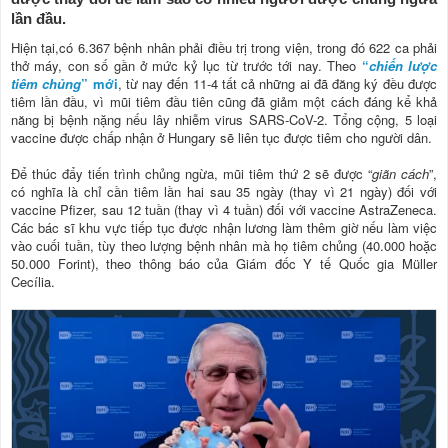
lần đầu.
Hiện tại,có 6.367 bệnh nhân phải điều trị trong viện, trong đó 622 ca phải
thở máy, con số gần ở mức kỷ lục từ trước tới nay. Theo
“
chiến lược
tiêm chủng
” mới
, từ nay đến 11-4 tất cả những ai đã đăng ký đều được
tiêm lần đầu, vì mũi tiêm đầu tiên cũng đã giảm một cách đáng kể khả
năng bị bệnh nặng nếu lây nhiễm virus SARS-CoV-2. Tổng cộng, 5 loại
vaccine được chấp nhận ở Hungary sẽ liên tục được tiêm cho người dân.
Để thúc đẩy tiến trình chủng ngừa, mũi tiêm thứ 2 sẽ được “
giãn cách
”,
có nghĩa là chỉ cần tiêm lần hai sau 35 ngày (thay vì 21 ngày) đối với
vaccine Pfizer, sau 12 tuần (thay vì 4 tuần) đối với vaccine AstraZeneca.
Các bác sĩ khu vực tiếp tục được nhận lương làm thêm giờ nếu làm việc
vào cuối tuần, tùy theo lượng bệnh nhân mà họ tiêm chủng (40.000 hoặc
50.000 Forint), theo thông báo của Giám đốc Y tế Quốc gia Müller
Cecília.