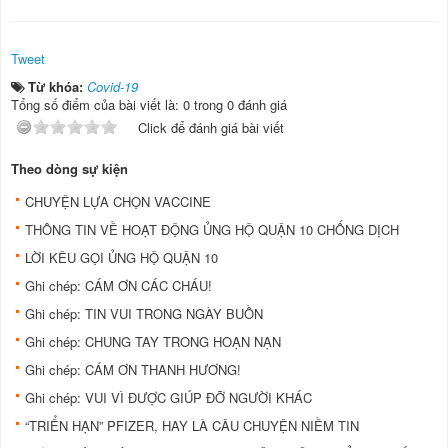
Tweet
Từ khóa:
Covid-19
Tổng số điểm của bài viết là: 0 trong 0 đánh giá
Click để đánh giá bài viết
Theo dòng sự kiện
CHUYỆN LỰA CHỌN VACCINE
THÔNG TIN VỀ HOẠT ĐỘNG ỦNG HỘ QUẬN 10 CHỐNG DỊCH
LỜI KÊU GỌI ỦNG HỘ QUẬN 10
Ghi chép: CÁM ƠN CÁC CHÁU!
Ghi chép: TIN VUI TRONG NGÀY BUỒN
Ghi chép: CHUNG TAY TRONG HOẠN NẠN
Ghi chép: CÁM ƠN THANH HƯƠNG!
Ghi chép: VUI VÌ ĐƯỢC GIÚP ĐỠ NGƯỜI KHÁC
“TRIỂN HẠN” PFIZER, HAY LÀ CÂU CHUYỆN NIỀM TIN