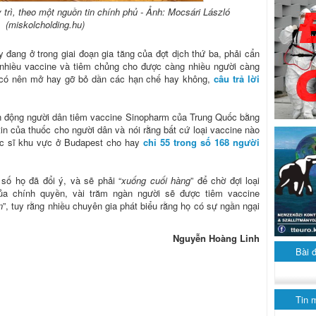
trì, theo một nguồn tin chính phủ - Ảnh: Mocsári László
(miskolcholding.hu)
 đang ở trong giai đoạn gia tăng của đợt dịch thứ ba, phải cẩn
nhiều vaccine và tiêm chủng cho được càng nhiều người càng
iệu có nên mở hay gỡ bỏ dần các hạn chế hay không,
câu trả lời
n động người dân tiêm vaccine Sinopharm của Trung Quốc bằng
in của thuốc cho người dân và nói rằng bất cứ loại vaccine nào
bác sĩ khu vực ở Budapest cho hay
chỉ 55 trong số 168 người
 số họ đã đổi ý, và sẽ phải “
xuống cuối hàng
” để chờ đợi loại
a chính quyền, vài trăm ngàn người sẽ được tiêm vaccine
n
”, tuy rằng nhiều chuyên gia phát biểu rằng họ có sự ngần ngại
Nguyễn Hoàng Linh
Bài 
Tin 