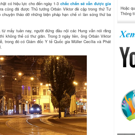
 chặt có hiệu lực cho đến ngày 1-3
chắc chắn sẽ vẫn được gia
Hoặc qu
 ra cũng đã được Thủ tướng Orbán Viktor đề cập trong thứ Tư
Thông ti
ó chuyện tháo dỡ những biện pháp hạn chế vì làn sóng thứ ba
à từ mấy tuần nay, người đứng đầu nội các Hung vẫn nói rằng
hì không thể có thư giãn. Trong 3 ngày liền, ông Orbán Viktor
ễ, trong đó có Giám đốc Y tế Quốc gia Müller Cecília và Phát
.