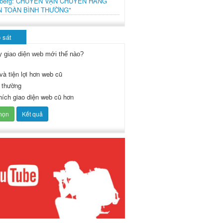
mberg: CHUYẾN VẬN CHUYỂN HÀNG
N TOÀN BÌNH THƯỜNG"
 sát
y giao diện web mới thế nào?
và tiện lợi hơn web cũ
 thường
thích giao diện web cũ hơn