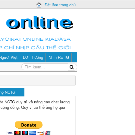
Đặt làm trang chủ
Người Việt
Đời Thường
Nhìn Ra TG
 hộ NCTG
để NCTG duy trì và nâng cao chất lượng
 cộng đồng.
Quý vị có thể ủng hộ qua