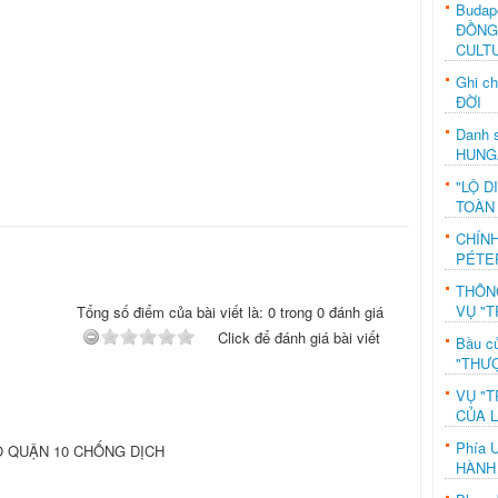
Budap
ĐỒNG
CULT
Ghi c
ĐỜI
Danh s
HUNG
"LỘ D
TOÀN
CHÍN
PÉTE
THÔN
VỤ "T
Tổng số điểm của bài viết là: 0 trong 0 đánh giá
Click để đánh giá bài viết
Bầu c
"THƯỢ
VỤ "T
CỦA 
Phía 
 QUẬN 10 CHỐNG DỊCH
HÀNH