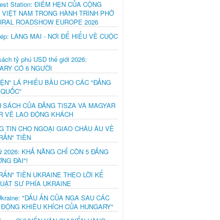
est Station: ĐIỂM HẸN CỦA CỘNG
 VIỆT NAM TRONG HÀNH TRÌNH PHỞ
URAL ROADSHOW EUROPE 2026
hép: LÀNG MAI - NƠI ĐỂ HIỂU VỀ CUỘC
ách tỷ phú USD thế giới 2026:
ARY CÓ 6 NGƯỜI
IỆN" LÁ PHIẾU BẦU CHO CÁC "ĐẢNG
 QUỐC"
H SÁCH CỦA ĐẢNG TISZA VÀ MAGYAR
R VỀ LAO ĐỘNG KHÁCH
G TIN CHO NGOẠI GIAO CHÂU ÂU VỀ
RẤN" TIỀN
ử 2026: KHẢ NĂNG CHỈ CÒN 5 ĐẢNG
NG ĐÀI"!
RẤN" TIỀN UKRAINE THEO LỜI KỂ
LUẬT SƯ PHÍA UKRAINE
Ukraine: "DẤU ẤN CỦA NGA SAU CÁC
 ĐỘNG KHIÊU KHÍCH CỦA HUNGARY"