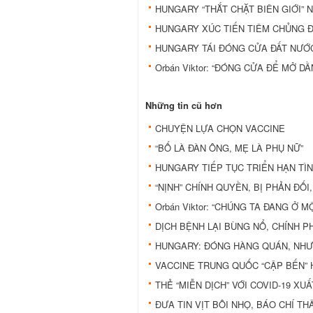
HUNGARY “THẮT CHẶT BIÊN GIỚI” 
HUNGARY XÚC TIẾN TIÊM CHỦNG Đ
HUNGARY TÁI ĐÓNG CỬA ĐẤT NƯỚC
Orbán Viktor: “ĐÓNG CỬA ĐỂ MỞ D
Những tin cũ hơn
CHUYỆN LỰA CHỌN VACCINE
“BỐ LÀ ĐÀN ÔNG, MẸ LÀ PHỤ NỮ”
HUNGARY TIẾP TỤC TRIỂN HẠN TÌ
“NỊNH” CHÍNH QUYỀN, BỊ PHẢN ĐỐI,
Orbán Viktor: “CHÚNG TA ĐANG Ở 
DỊCH BỆNH LẠI BÙNG NỔ, CHÍNH P
HUNGARY: ĐÓNG HÀNG QUÁN, NHƯ
VACCINE TRUNG QUỐC “CẬP BẾN”
THẺ “MIỄN DỊCH” VỚI COVID-19 XUẤT
ĐƯA TIN VỊT BÔI NHỌ, BÁO CHÍ T