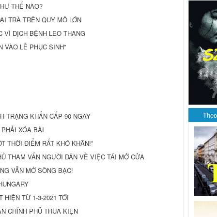
NHƯ THẾ NÀO?
ẠI TRÀ TRÊN QUY MÔ LỚN
 VÌ DỊCH BỆNH LEO THANG
ẦN VÀO LỄ PHỤC SINH”
Theo
NH TRẠNG KHẨN CẤP 90 NGÀY
 PHẢI XÓA BÀI
MỘT THỜI ĐIỂM RẤT KHÓ KHĂN!”
HỦ THAM VẤN NGƯỜI DÂN VỀ VIỆC TÁI MỞ CỬA
NG VẪN MỞ SÒNG BẠC!
 HUNGARY
 HIỆN TỪ 1-3-2021 TỚI
HÂN CHÍNH PHỦ THUA KIỆN