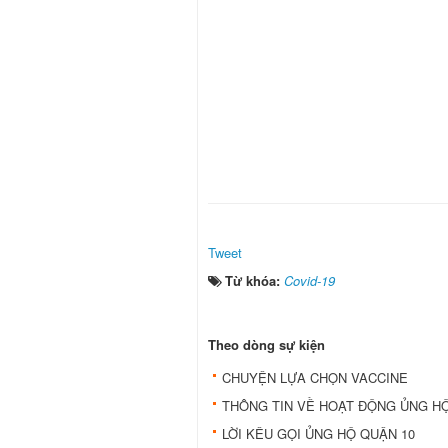
Tweet
Từ khóa:
Covid-19
Theo dòng sự kiện
CHUYỆN LỰA CHỌN VACCINE
THÔNG TIN VỀ HOẠT ĐỘNG ỦNG HỘ
LỜI KÊU GỌI ỦNG HỘ QUẬN 10