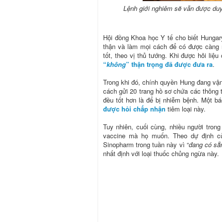
Lệnh giới nghiêm sẽ vẫn được duy 
Hội đồng Khoa học Y tế cho biết Hungary
thận và làm mọi cách để có được càng 
tốt, theo vị thủ tướng. Khi được hỏi l
“
không
” thận trọng đã được đưa ra
.
Trong khi đó, chính quyền Hung đang vậ
cách gửi 20 trang hồ sơ chứa các thông t
đều tốt hơn là để bị nhiễm bệnh. Một 
được hỏi chấp nhận
tiêm loại này.
Tuy nhiên, cuối cùng, nhiều người trong
vaccine mà họ muốn. Theo dự định củ
Sinopharm trong tuần này vì “
đang có sẵ
nhất định với loại thuốc chủng ngừa này.