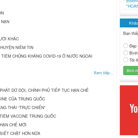
Bloo
"HOÀ
ỒN
 NẠN
Khảo
Bạn thấ
GƯỜI KHÁC
Đẹp 
CHUYỆN NIỀM TIN
Bình
 TIÊM CHỦNG KHÁNG COVID-19 Ở NƯỚC NGOÀI
Tôi 
Xem tiếp...
PHÁT DỮ DỘI, CHÍNH PHỦ TIẾP TỤC HẠN CHẾ
CINE CỦA TRUNG QUỐC
NG THÁI “TRỰC CHIẾN”
TIÊM VACCINE TRUNG QUỐC
HẠN CHẾ MỚI
N SIẾT CHẶT HƠN NỮA