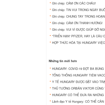
Ghi chép: CÁM ƠN CÁC CHÁU!
Ghi chép: TIN VUI TRONG NGÀY BU
Ghi chép: CHUNG TAY TRONG HOẠN
Ghi chép: CÁM ƠN THANH HƯƠNG!
Ghi chép: VUI VÌ ĐƯỢC GIÚP ĐỠ N
“TRIỂN HẠN” PFIZER, HAY LÀ CÂU 
HỢP THỨC HÓA TẠI HUNGARY VIỆC
Những tin mới hơn
HUNGARY: COVID-19 ĐỢT BA BÙNG 
TỔNG THỐNG HUNGARY TIÊM VAC
Y TẾ HUNGARY ĐƯỢC ĐẶT VÀO TRẠ
THỦ TƯỚNG ORBÁN VIKTOR CŨNG 
HUNGARY CÓ THỂ ĐƯA RA NHỮNG 
Lãnh đạo Y tế Hungary: CÓ THỂ CẦ