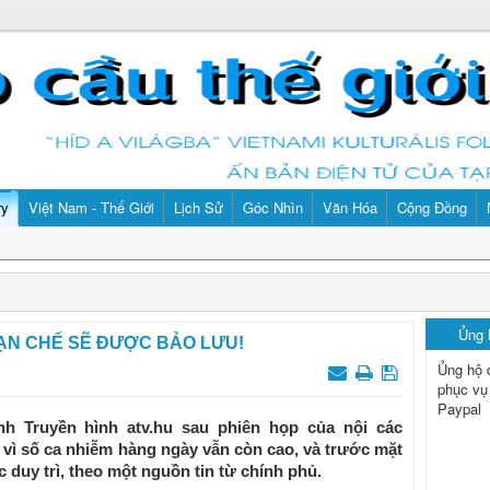
ry
Việt Nam - Thế Giới
Lịch Sử
Góc Nhìn
Văn Hóa
Cộng Đồng
Ủng
ẠN CHẾ SẼ ĐƯỢC BẢO LƯU!
Ủng hộ 
phục vụ
Paypal
h Truyền hình atv.hu sau phiên họp của nội các
 vì số ca nhiễm hàng ngày vẫn còn cao, và trước mặt
 duy trì, theo một nguồn tin từ chính phủ.