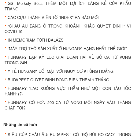
GS. Merkely Béla: THÊM MỘT LỢI ÍCH ĐÁNG KỂ CỦA KHẨU
TRANG!
CÁC CỰU THÀNH VIÊN TỜ “INDEX” RA BÁO MỚI
“CHÂU ÂU ĐANG Ở TRONG KHOẢNH KHẮC QUYẾT ĐỊNH!” VÌ
COVID-19
IN MEMORIAM TÓTH BALÁZS
“MÁY TRỢ THỞ SẢN XUẤT Ở HUNGARY HẠNG NHẤT THẾ GIỚI”
HUNGARY LẬP KỶ LỤC GIAI ĐOẠN HAI VỀ SỐ CA TỬ VONG
TRONG 24H
Y TẾ HUNGARY ĐỐI MẶT VỚI NGUY CƠ KHỦNG HOẢNG
BUDAPEST QUYẾT ĐỊNH ĐÓNG BIÊN THÊM 1 THÁNG
HUNGARY “LAO XUỐNG VỰC THẲM NHƯ MỘT CON TẦU TỐC
HÀNH” (?)
HUNGARY CÓ HƠN 200 CA TỬ VONG MỖI NGÀY VÀO THÁNG
CHẠP TỚI?
Những tin cũ hơn
SIÊU CÚP CHÂU ÂU: BUDAPEST CÓ “ĐỘ RỦI RO CAO” TRONG