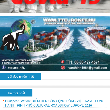
Bài đọc nhiều nhất
Tin mới nhất
Budapest Station: ĐIỂM HẸN CỦA CỘNG ĐỒNG VIỆT NAM TRONG
HÀNH TRÌNH PHỞ CULTURAL ROADSHOW EUROPE 2026