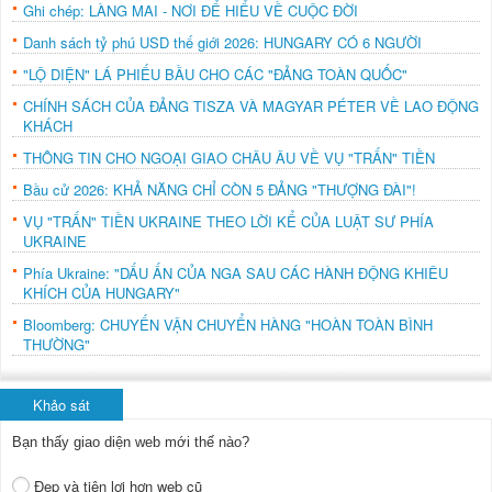
Ghi chép: LÀNG MAI - NƠI ĐỂ HIỂU VỀ CUỘC ĐỜI
Danh sách tỷ phú USD thế giới 2026: HUNGARY CÓ 6 NGƯỜI
"LỘ DIỆN" LÁ PHIẾU BẦU CHO CÁC "ĐẢNG TOÀN QUỐC"
CHÍNH SÁCH CỦA ĐẢNG TISZA VÀ MAGYAR PÉTER VỀ LAO ĐỘNG
KHÁCH
THÔNG TIN CHO NGOẠI GIAO CHÂU ÂU VỀ VỤ "TRẤN" TIỀN
Bầu cử 2026: KHẢ NĂNG CHỈ CÒN 5 ĐẢNG "THƯỢNG ĐÀI"!
VỤ "TRẤN" TIỀN UKRAINE THEO LỜI KỂ CỦA LUẬT SƯ PHÍA
UKRAINE
Phía Ukraine: "DẤU ẤN CỦA NGA SAU CÁC HÀNH ĐỘNG KHIÊU
KHÍCH CỦA HUNGARY"
Bloomberg: CHUYẾN VẬN CHUYỂN HÀNG "HOÀN TOÀN BÌNH
THƯỜNG"
Khảo sát
Bạn thấy giao diện web mới thế nào?
Đẹp và tiện lợi hơn web cũ