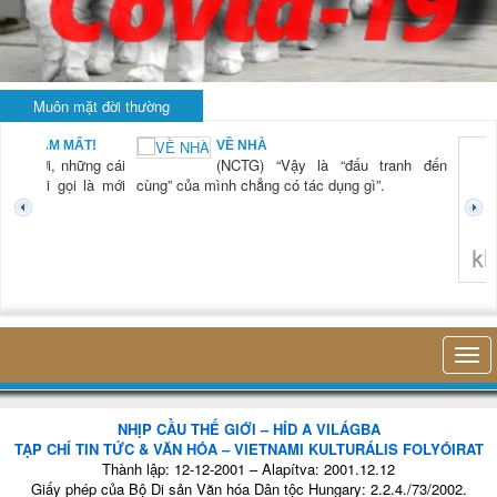
Muôn mặt đời thường
BẠN NAM MẤT!
VỀ NHÀ
TG) “Xời, những cái
(NCTG) “Vậy là “đấu tranh đến
tươi mới gọi là mới
cùng” của mình chẳng có tác dụng gì”.
không 
NHỊP CẦU THẾ GIỚI – HÍD A VILÁGBA
TẠP CHÍ TIN TỨC & VĂN HÓA – VIETNAMI KULTURÁLIS FOLYÓIRAT
Thành lập: 12-12-2001 – Alapítva: 2001.12.12
Giấy phép của Bộ Di sản Văn hóa Dân tộc Hungary: 2.2.4./73/2002.