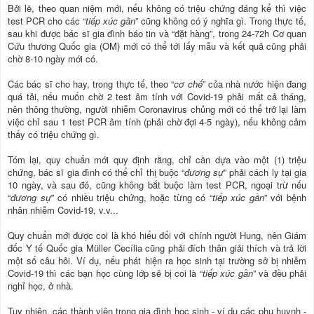
Bởi lẽ, theo quan niệm mới, nếu không có triệu chứng đáng kể thì việc
test PCR cho các “
tiếp xúc gần
” cũng không có ý nghĩa gì. Trong thực tế,
sau khi được bác sĩ gia đình báo tin và “đặt hàng”, trong 24-72h Cơ quan
Cứu thương Quốc gia (OM) mới có thể tới lấy mẫu và kết quả cũng phải
chờ 8-10 ngày mới có.
Các bác sĩ cho hay, trong thực tế, theo “
cơ chế
” của nhà nước hiện đang
quá tải, nếu muốn chờ 2 test âm tính với Covid-19 phải mất cả tháng,
nên thông thường, người nhiễm Coronavirus chủng mới có thể trở lại làm
việc chỉ sau 1 test PCR âm tính (phải chờ đợi 4-5 ngày), nếu không cảm
thấy có triệu chứng gì.
Tóm lại, quy chuẩn mới quy định rằng, chỉ cần dựa vào một (1) triệu
chứng, bác sĩ gia đình có thể chỉ thị buộc “
đương sự
” phải cách ly tại gia
10 ngày, và sau đó, cũng không bắt buộc làm test PCR, ngoại trừ nếu
“
đương sự
” có nhiều triệu chứng, hoặc từng có “
tiếp xúc gần
” với bệnh
nhân nhiễm Covid-19, v.v...
Quy chuẩn mới được coi là khó hiểu đối với chính người Hung, nên Giám
đốc Y tế Quốc gia Müller Cecília cũng phải đích thân giải thích và trả lời
một số câu hỏi. Ví dụ, nếu phát hiện ra học sinh tại trường sở bị nhiễm
Covid-19 thì các bạn học cùng lớp sẽ bị coi là “
tiếp xúc gần
” và đều phải
nghỉ học, ở nhà.
Tuy nhiên, các thành viên trong gia đình học sinh - ví dụ các phụ huynh -