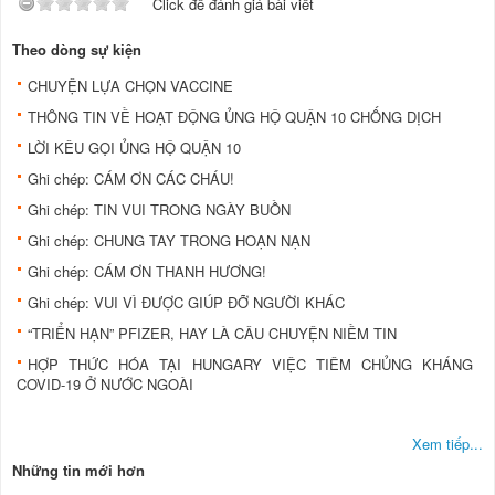
Click để đánh giá bài viết
Theo dòng sự kiện
CHUYỆN LỰA CHỌN VACCINE
THÔNG TIN VỀ HOẠT ĐỘNG ỦNG HỘ QUẬN 10 CHỐNG DỊCH
LỜI KÊU GỌI ỦNG HỘ QUẬN 10
Ghi chép: CÁM ƠN CÁC CHÁU!
Ghi chép: TIN VUI TRONG NGÀY BUỒN
Ghi chép: CHUNG TAY TRONG HOẠN NẠN
Ghi chép: CÁM ƠN THANH HƯƠNG!
Ghi chép: VUI VÌ ĐƯỢC GIÚP ĐỠ NGƯỜI KHÁC
“TRIỂN HẠN” PFIZER, HAY LÀ CÂU CHUYỆN NIỀM TIN
HỢP THỨC HÓA TẠI HUNGARY VIỆC TIÊM CHỦNG KHÁNG
COVID-19 Ở NƯỚC NGOÀI
Xem tiếp...
Những tin mới hơn