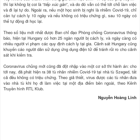
thì lại không bị coi là “
tiếp xúc gần
”, và do đó vẫn có thể tới chỗ làm việc
và đi lại tự do. Ngoài ra, nếu một học sinh bị nghi là nhiễm Covid-19, chỉ
cần tự cách ly 10 ngày và nếu không có triệu chứng gì, sau 10 ngày có
thể tự động đi học lại.
Theo số liệu mới nhất được Ban chỉ đạo Phòng chống Coronavirus thông
báo, hiện tại Hungary có hơn 25 ngàn người bị cách ly, và ngày càng có
nhiều người vi phạm các quy định cách ly tại gia. Cảnh sát Hungary cũng
khuyến cáo người dân sử dụng ứng dụng điện tử để tránh rủi ro cho cảnh
sát khi kiểm tra.
Coronavirus chủng mới cũng đã đột nhập vào một cơ sở thi hành án: cho
tới nay, đã phát hiện ra 38 tù nhân nhiễm Covid-19 tại nhà tù Szeged, tất
cả đều không có triệu chứng. Theo giả thiết, virus được các tù nhân đưa
vào nhà tù khi họ đi làm việc tại một địa điểm bên ngoài, theo Kênh
Truyền hình RTL Klub.
Nguyễn Hoàng Linh