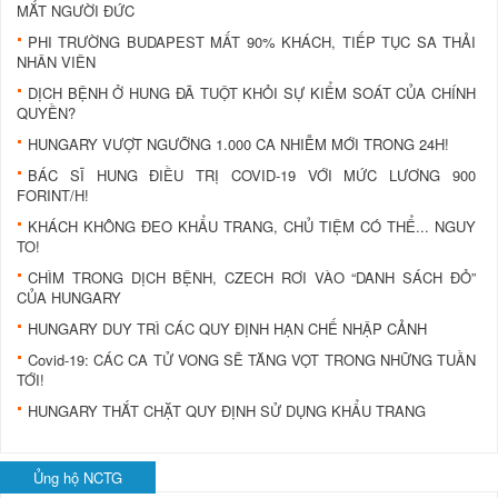
MẮT NGƯỜI ĐỨC
PHI TRƯỜNG BUDAPEST MẤT 90% KHÁCH, TIẾP TỤC SA THẢI
NHÂN VIÊN
DỊCH BỆNH Ở HUNG ĐÃ TUỘT KHỎI SỰ KIỂM SOÁT CỦA CHÍNH
QUYỀN?
HUNGARY VƯỢT NGƯỠNG 1.000 CA NHIỄM MỚI TRONG 24H!
BÁC SĨ HUNG ĐIỀU TRỊ COVID-19 VỚI MỨC LƯƠNG 900
FORINT/H!
KHÁCH KHÔNG ĐEO KHẨU TRANG, CHỦ TIỆM CÓ THỂ... NGUY
TO!
CHÌM TRONG DỊCH BỆNH, CZECH RƠI VÀO “DANH SÁCH ĐỎ”
CỦA HUNGARY
HUNGARY DUY TRÌ CÁC QUY ĐỊNH HẠN CHẾ NHẬP CẢNH
Covid-19: CÁC CA TỬ VONG SẼ TĂNG VỌT TRONG NHỮNG TUẦN
TỚI!
HUNGARY THẮT CHẶT QUY ĐỊNH SỬ DỤNG KHẨU TRANG
Ủng hộ NCTG