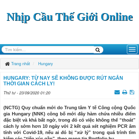
Nhịp Cầu Thế Giới Online
Trang nhất
Hungary
HUNGARY: TỪ NAY SẼ KHÔNG ĐƯỢC RÚT NGẮN
THỜI GIAN CÁCH LY!
Thứ tư - 23/09/2020 01:20
(NCTG) Quy chuẩn mới do Trung tâm Y tế Công cộng Quốc
gia Hungary (NNK) công bố mới đây hàm chứa nhiều điểm
đặc biệt và khá bất ngờ, trong đó có việc không thể “thoát”
cách ly sớm hơn 10 ngày với 2 kết quả xét nghiệm PCR âm
tính với Covid-19, nếu ai đó bị “xử lý” trong quá trình tìm
kiếm các “tiếp xúc gần”, theo mạng tin Portfolio.hu.