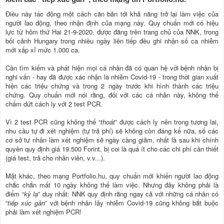
Điều này tác động một cách căn bản tới khả năng trở lại làm việc của
người lao động, theo nhận định của mạng này. Quy chuẩn mới có hiệu
lực từ hôm thứ Hai 21-9-2020, được đăng trên trang chủ của NNK, trong
bối cảnh Hungary trong nhiều ngày liên tiếp đều ghi nhận số ca nhiễm
mới xấp xỉ mức 1.000 ca.
Cần tìm kiếm và phát hiện mọi cá nhân đã có quan hệ với bệnh nhân bị
nghi vấn - hay đã được xác nhận là nhiễm Covid-19 - trong thời gian xuất
hiện các triệu chứng và trong 2 ngày trước khi hình thành các triệu
chứng. Quy chuẩn mới nói rằng, đối với các cá nhân này, không thể
chấm dứt cách ly với 2 test PCR.
Vì 2 test PCR cũng không thể “
thoát
” được cách ly nên trong tương lai,
nhu cầu tự đi xét nghiệm (tự trả phí) sẽ không còn đáng kể nữa, số các
cơ sở tư nhân làm xét nghiệm sẽ ngày càng giảm, nhất là sau khi chính
quyền quy định giá 19.500 Forint, bị coi là quá ít cho các chi phí cần thiết
(giá test, trả cho nhân viên, v.v...).
Mặt khác, theo mạng Portfolio.hu, quy chuẩn mới khiến người lao động
chắc chắn mất 10 ngày không thể làm việc. Nhưng đây không phải là
điểm “
kỳ lạ
” duy nhất: NNK quy định rằng ngay cả với những cá nhân có
“
tiếp xúc gần
” với bệnh nhân lây nhiễm Covid-19 cũng không bắt buộc
phải làm xét nghiệm PCR!