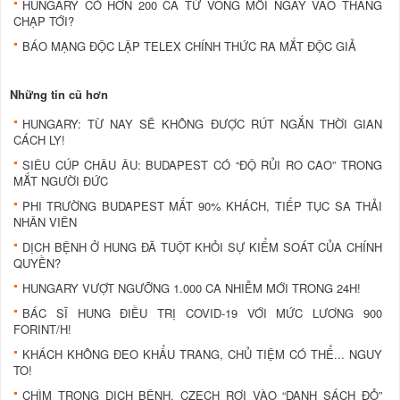
HUNGARY CÓ HƠN 200 CA TỬ VONG MỖI NGÀY VÀO THÁNG
CHẠP TỚI?
BÁO MẠNG ĐỘC LẬP TELEX CHÍNH THỨC RA MẮT ĐỘC GIẢ
Những tin cũ hơn
HUNGARY: TỪ NAY SẼ KHÔNG ĐƯỢC RÚT NGẮN THỜI GIAN
CÁCH LY!
SIÊU CÚP CHÂU ÂU: BUDAPEST CÓ “ĐỘ RỦI RO CAO” TRONG
MẮT NGƯỜI ĐỨC
PHI TRƯỜNG BUDAPEST MẤT 90% KHÁCH, TIẾP TỤC SA THẢI
NHÂN VIÊN
DỊCH BỆNH Ở HUNG ĐÃ TUỘT KHỎI SỰ KIỂM SOÁT CỦA CHÍNH
QUYỀN?
HUNGARY VƯỢT NGƯỠNG 1.000 CA NHIỄM MỚI TRONG 24H!
BÁC SĨ HUNG ĐIỀU TRỊ COVID-19 VỚI MỨC LƯƠNG 900
FORINT/H!
KHÁCH KHÔNG ĐEO KHẨU TRANG, CHỦ TIỆM CÓ THỂ... NGUY
TO!
CHÌM TRONG DỊCH BỆNH, CZECH RƠI VÀO “DANH SÁCH ĐỎ”