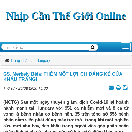
Nhịp Cầu Thế Giới Online
Trang nhất
Hungary
GS. Merkely Béla: THÊM MỘT LỢI ÍCH ĐÁNG KỂ CỦA
KHẨU TRANG!
Thứ tư - 23/09/2020 13:36
(NCTG) Sau một ngày thuyên giảm, dịch Covid-19 lại hoành
hành mạnh tại Hungary với 951 ca nhiễm mới và 8 ca tử
vong là bệnh nhân có bệnh nền, 35 trên tổng số 558 bệnh
nhân nằm viện phải dùng máy trợ thở, trong khi một nghiên
cứu mới cho hay, đeo khẩu trang ngoài việc góp phần ngăn
chặn dịch bệnh nói chung, còn có ích lợi ở điểm khác nữa.