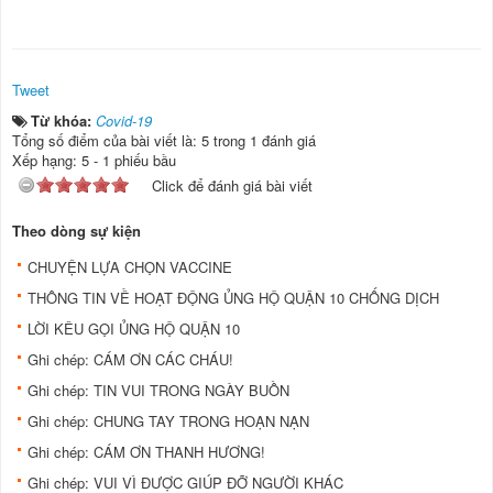
Tweet
Từ khóa:
Covid-19
Tổng số điểm của bài viết là: 5 trong 1 đánh giá
Xếp hạng:
5
-
1
phiếu bầu
Click để đánh giá bài viết
Theo dòng sự kiện
CHUYỆN LỰA CHỌN VACCINE
THÔNG TIN VỀ HOẠT ĐỘNG ỦNG HỘ QUẬN 10 CHỐNG DỊCH
LỜI KÊU GỌI ỦNG HỘ QUẬN 10
Ghi chép: CÁM ƠN CÁC CHÁU!
Ghi chép: TIN VUI TRONG NGÀY BUỒN
Ghi chép: CHUNG TAY TRONG HOẠN NẠN
Ghi chép: CÁM ƠN THANH HƯƠNG!
Ghi chép: VUI VÌ ĐƯỢC GIÚP ĐỠ NGƯỜI KHÁC