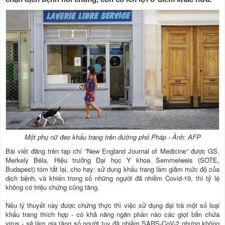
Một phụ nữ đeo khẩu trang trên đường phố Pháp - Ảnh: AFP
Bài viết đăng trên tạp chí “New England Journal of Medicine” được GS.
Merkely Béla, Hiệu trưởng Đại học Y khoa Semmelweis (SOTE,
Budapest) tóm tắt lại, cho hay: sử dụng khẩu trang làm giảm mức độ của
dịch bệnh, và khiến trong số những người đã nhiễm Covid-19, thì tỷ lệ
không có triệu chứng cũng tăng.
Nếu lý thuyết này được chứng thực thì việc sử dụng đại trà một số loại
khẩu trang thích hợp - có khả năng ngăn phần nào các giọt bắn chứa
virus - sẽ làm gia tăng số người tuy đã nhiễm SARS-CoV-2 nhưng không