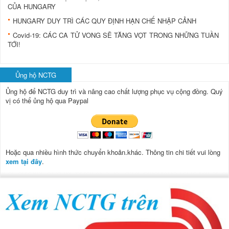
CỦA HUNGARY
HUNGARY DUY TRÌ CÁC QUY ĐỊNH HẠN CHẾ NHẬP CẢNH
Covid-19: CÁC CA TỬ VONG SẼ TĂNG VỌT TRONG NHỮNG TUẦN
TỚI!
Ủng hộ NCTG
Ủng hộ để NCTG duy trì và nâng cao chất lượng phục vụ cộng đồng.
Quý
vị có thể ủng hộ qua Paypal
Hoặc qua nhiều hình thức chuyển khoản.khác. Thông tin chi tiết vui lòng
xem tại đây
.