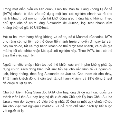
Trong một diễn biến có liên quan, Hiệp hội Vận tải Hàng không Quốc tế
(IATA) chuẩn bị đưa vào sử dụng một loại xét nghiệm nhanh và rẻ cho
hành khách, với mong muốn tái khởi động giao thông hàng không. Theo
chủ tịch của tổ chức, ông Alexandre de Juniac, loại test nhanh (tìm
kháng thể) có giá 10 USD/test.
Hội tụ hai trăm hãng hàng không và có trụ sở ở Monreal (Canada), IATA
cho rằng xét nghiệm có thể được tiến hành trước chuyến đi ngay tại sân
bay và do đó, tất cả mọi hành khách có thể được test nhanh, và quốc gia
mà họ tới cần chấp nhận kết quả xét nghiệm này. Theo IATA, test có thể
thay thế việc cách ly.
Ngoài ra, việc chấp nhận test có thể khiến các chính phủ không phải áp
dụng chính sách đóng biên, hết sức tổn hại cho nền kinh tế và ngành du
lịch, hàng không, theo ông Alexandre de Juniac. Các thăm dò cho thấy,
84% hành khách đồng ý cần test tất cả hành khách, và 88% đồng ý test
để được đi lại tự do.
Chủ tịch kiêm Tổng Giám đốc IATA cho hay, ông đã đề nghị các quốc gia
thành viên Liên Âu, hãy ủng hộ đề xuất của Chủ tịch Ủy ban Châu Âu, bà
Ursula von der Leyen, về việc thống nhất để đưa ra một quy chuẩn Châu
Âu cho việc xét nghiệm Covid-19, và để đình chỉ việc cách ly bắt buộc
với người đi lại.