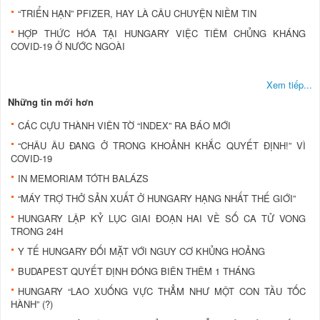
“TRIỂN HẠN” PFIZER, HAY LÀ CÂU CHUYỆN NIỀM TIN
HỢP THỨC HÓA TẠI HUNGARY VIỆC TIÊM CHỦNG KHÁNG
COVID-19 Ở NƯỚC NGOÀI
Xem tiếp...
Những tin mới hơn
CÁC CỰU THÀNH VIÊN TỜ “INDEX” RA BÁO MỚI
“CHÂU ÂU ĐANG Ở TRONG KHOẢNH KHẮC QUYẾT ĐỊNH!” VÌ
COVID-19
IN MEMORIAM TÓTH BALÁZS
“MÁY TRỢ THỞ SẢN XUẤT Ở HUNGARY HẠNG NHẤT THẾ GIỚI”
HUNGARY LẬP KỶ LỤC GIAI ĐOẠN HAI VỀ SỐ CA TỬ VONG
TRONG 24H
Y TẾ HUNGARY ĐỐI MẶT VỚI NGUY CƠ KHỦNG HOẢNG
BUDAPEST QUYẾT ĐỊNH ĐÓNG BIÊN THÊM 1 THÁNG
HUNGARY “LAO XUỐNG VỰC THẲM NHƯ MỘT CON TẦU TỐC
HÀNH” (?)