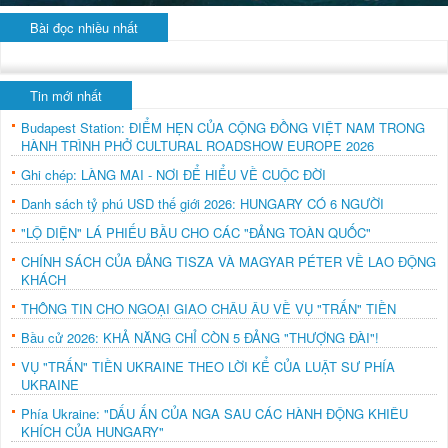
Bài đọc nhiều nhất
Tin mới nhất
Budapest Station: ĐIỂM HẸN CỦA CỘNG ĐỒNG VIỆT NAM TRONG
HÀNH TRÌNH PHỞ CULTURAL ROADSHOW EUROPE 2026
Ghi chép: LÀNG MAI - NƠI ĐỂ HIỂU VỀ CUỘC ĐỜI
Danh sách tỷ phú USD thế giới 2026: HUNGARY CÓ 6 NGƯỜI
"LỘ DIỆN" LÁ PHIẾU BẦU CHO CÁC "ĐẢNG TOÀN QUỐC"
CHÍNH SÁCH CỦA ĐẢNG TISZA VÀ MAGYAR PÉTER VỀ LAO ĐỘNG
KHÁCH
THÔNG TIN CHO NGOẠI GIAO CHÂU ÂU VỀ VỤ "TRẤN" TIỀN
Bầu cử 2026: KHẢ NĂNG CHỈ CÒN 5 ĐẢNG "THƯỢNG ĐÀI"!
VỤ "TRẤN" TIỀN UKRAINE THEO LỜI KỂ CỦA LUẬT SƯ PHÍA
UKRAINE
Phía Ukraine: "DẤU ẤN CỦA NGA SAU CÁC HÀNH ĐỘNG KHIÊU
KHÍCH CỦA HUNGARY"