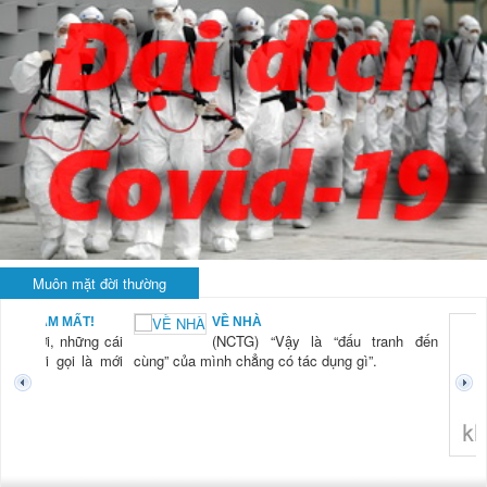
Muôn mặt đời thường
BẠN NAM MẤT!
VỀ NHÀ
TG) “Xời, những cái
(NCTG) “Vậy là “đấu tranh đến
tươi mới gọi là mới
cùng” của mình chẳng có tác dụng gì”.
không 