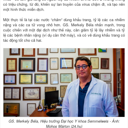
có triệu chứng, từ đó, khiến sự lan truyền của virus chậm đi, và tạo nên
một hình thức miễn dịch.
Một thực tế là tại các nước “
chăm
” dùng khẩu trang, tỷ lệ các ca nhiễm
nặng và các ca tử vong nhỏ hơn. GS. Merkely Béla nhấn mạnh, trong
cuộc chiến với một đại dịch như thế này, cần giảm tỷ lệ lây nhiễm và tỷ
lệ các bệnh nhân nặng (ví dụ cần thở máy), và có vẻ dùng khẩu trang có
tác động tốt cho cả hai.
GS. Merkely Béla, Hiệu trưởng Đại học Y khoa Semmelweis - Ảnh:
Mohos Márton (24.hu)