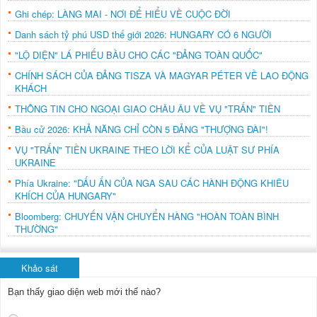
Ghi chép: LÀNG MAI - NƠI ĐỂ HIỂU VỀ CUỘC ĐỜI
Danh sách tỷ phú USD thế giới 2026: HUNGARY CÓ 6 NGƯỜI
"LỘ DIỆN" LÁ PHIẾU BẦU CHO CÁC "ĐẢNG TOÀN QUỐC"
CHÍNH SÁCH CỦA ĐẢNG TISZA VÀ MAGYAR PÉTER VỀ LAO ĐỘNG
KHÁCH
THÔNG TIN CHO NGOẠI GIAO CHÂU ÂU VỀ VỤ "TRẤN" TIỀN
Bầu cử 2026: KHẢ NĂNG CHỈ CÒN 5 ĐẢNG "THƯỢNG ĐÀI"!
VỤ "TRẤN" TIỀN UKRAINE THEO LỜI KỂ CỦA LUẬT SƯ PHÍA
UKRAINE
Phía Ukraine: "DẤU ẤN CỦA NGA SAU CÁC HÀNH ĐỘNG KHIÊU
KHÍCH CỦA HUNGARY"
Bloomberg: CHUYẾN VẬN CHUYỂN HÀNG "HOÀN TOÀN BÌNH
THƯỜNG"
Khảo sát
Bạn thấy giao diện web mới thế nào?