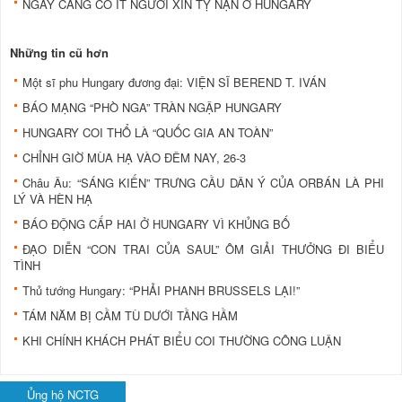
NGÀY CÀNG CÓ ÍT NGƯỜI XIN TỴ NẠN Ở HUNGARY
Những tin cũ hơn
Một sĩ phu Hungary đương đại: VIỆN SĨ BEREND T. IVÁN
BÁO MẠNG “PHÒ NGA” TRÀN NGẬP HUNGARY
HUNGARY COI THỔ LÀ “QUỐC GIA AN TOÀN”
CHỈNH GIỜ MÙA HẠ VÀO ĐÊM NAY, 26-3
Châu Âu: “SÁNG KIẾN” TRƯNG CẦU DÂN Ý CỦA ORBÁN LÀ PHI
LÝ VÀ HÈN HẠ
BÁO ĐỘNG CẤP HAI Ở HUNGARY VÌ KHỦNG BỐ
ĐẠO DIỄN “CON TRAI CỦA SAUL” ÔM GIẢI THƯỞNG ĐI BIỂU
TÌNH
Thủ tướng Hungary: “PHẢI PHANH BRUSSELS LẠI!”
TÁM NĂM BỊ CẦM TÙ DƯỚI TẦNG HẦM
KHI CHÍNH KHÁCH PHÁT BIỂU COI THƯỜNG CÔNG LUẬN
Ủng hộ NCTG