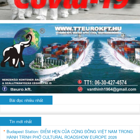
Bài đọc nhiều nhất
Tin mới nhất
Budapest Station: ĐIỂM HẸN CỦA CỘNG ĐỒNG VIỆT NAM TRONG
HÀNH TRÌNH PHỞ CULTURAL ROADSHOW EUROPE 2026