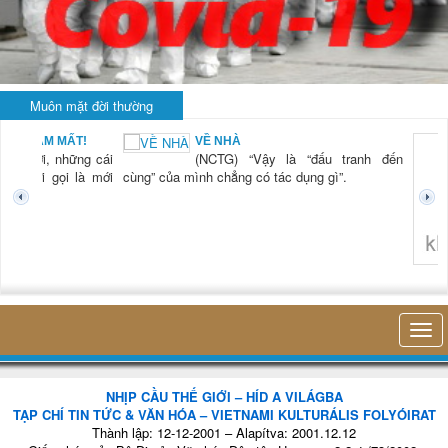
Muôn mặt đời thường
N NAM MẤT!
VỀ NHÀ
 “Xời, những cái
(NCTG) “Vậy là “đấu tranh đến
ơi mới gọi là mới
cùng” của mình chẳng có tác dụng gì”.
không ngh
NHỊP CẦU THẾ GIỚI – HÍD A VILÁGBA
TẠP CHÍ TIN TỨC & VĂN HÓA – VIETNAMI KULTURÁLIS FOLYÓIRAT
Thành lập: 12-12-2001 – Alapítva: 2001.12.12