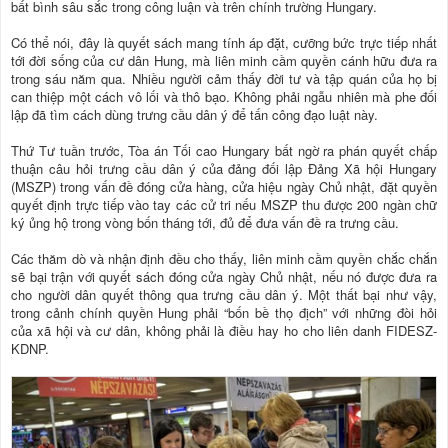
bất bình sâu sắc trong công luận và trên chính trường Hungary.
Có thể nói, đây là quyết sách mang tính áp đặt, cưỡng bức trực tiếp nhất
tới đời sống của cư dân Hung, mà liên minh cầm quyền cánh hữu đưa ra
trong sáu năm qua. Nhiều người cảm thấy đời tư và tập quán của họ bị
can thiệp một cách vô lối và thô bạo. Không phải ngẫu nhiên mà phe đối
lập đã tìm cách dùng trưng cầu dân ý để tấn công đạo luật này.
Thứ Tư tuần trước, Tòa án Tối cao Hungary bất ngờ ra phán quyết chấp
thuận câu hỏi trưng cầu dân ý của đảng đối lập Đảng Xã hội Hungary
(MSZP) trong vấn đề đóng cửa hàng, cửa hiệu ngày Chủ nhật, đặt quyền
quyết định trực tiếp vào tay các cử tri nếu MSZP thu được 200 ngàn chữ
ký ủng hộ trong vòng bốn tháng tới, đủ để đưa vấn đề ra trưng cầu.
Các thăm dò và nhận định đều cho thấy, liên minh cầm quyền chắc chắn
sẽ bại trận với quyết sách đóng cửa ngày Chủ nhật, nếu nó được đưa ra
cho người dân quyết thông qua trưng cầu dân ý. Một thất bại như vậy,
trong cảnh chính quyền Hung phải “bốn bề thọ địch” với những đòi hỏi
của xã hội và cư dân, không phải là điều hay ho cho liên danh FIDESZ-
KDNP.