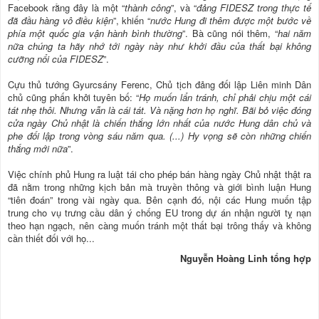
Facebook rằng đây là một “
thành công
”, và “
đảng FIDESZ trong thực tế
đã đầu hàng vô điều kiện
”, khiến “
nước Hung đi thêm được một bước về
phía một quốc gia vận hành bình thường
”. Bà cũng nói thêm, “
hai năm
nữa chúng ta hãy nhớ tới ngày này như khởi đầu của thất bại không
cưỡng nổi của FIDESZ
”.
Cựu thủ tướng Gyurcsány Ferenc, Chủ tịch đảng đối lập Liên minh Dân
chủ cũng phấn khởi tuyên bố: “
Họ muốn lẩn tránh, chỉ phải chịu một cái
tát nhẹ thôi. Nhưng vẫn là cái tát. Và
nặng hơn họ nghĩ. Bãi bỏ việc đóng
cửa ngày Chủ nhật là chiến thắng lớn nhất của nước Hung dân chủ và
phe đối lập trong vòng sáu năm qua. (...) Hy vọng sẽ còn những chiến
thắng mới nữa
”.
Việc chính phủ Hung ra luật tái cho phép bán hàng ngày Chủ nhật thật ra
đã nằm trong những kịch bản mà truyền thông và giới bình luận Hung
“tiên đoán” trong vài ngày qua. Bên cạnh đó, nội các Hung muốn tập
trung cho vụ trưng cầu dân ý chống EU trong dự án nhận người tỵ nạn
theo hạn ngạch, nên càng muốn tránh một thất bại trông thấy và không
cần thiết đối với họ...
Nguyễn Hoàng Linh tổng hợp