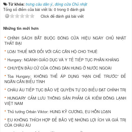
Từ khóa:
trưng cầu dân ý
,
đóng cửa Chủ nhật
Tổng số điểm của bài viết là: 0 trong 0 đánh giá
Click để đánh giá bài viết
Những tin mới hơn
CHÍNH SÁCH BẮT BUỘC ĐÓNG CỬA HIỆU NGÀY CHỦ NHẬT
THẤT BẠI
LOẠI THUẾ MỚI ĐỐI VỚI CÁC CĂN HỘ CHO THUÊ
Hungary: NGÀNH GIÁO DỤC VÀ Y TẾ TIẾP TỤC PHẢN KHÁNG
CHUYỆN BẦU CỬ CỦA CÔNG DÂN HUNG Ở NƯỚC NGOÀI
Tòa Hungary: KHÔNG THỂ ÁP DỤNG “HẠN CHẾ TRƯỚC” ĐỂ
NGĂN CẢN BIỂU TÌNH
CHÂU ÂU TIẾP TỤC BẢO VỆ QUYỀN TỰ DO BIỂU ĐẠT CHÍNH TRỊ
HUNGARY CẤM LƯU THÔNG SẢN PHẨM CÁ KIẾM ĐÔNG LẠNH
VIỆT NAM
Thủ tướng Orbán Viktor: HUNG KỶ CƯƠNG, EU HỖN LOẠN
EU KHÔNG THÍCH HỢP ĐỂ BẢO VỆ NHỮNG LỢI ÍCH VÀ GIÁ TRỊ
CỦA CHÂU ÂU