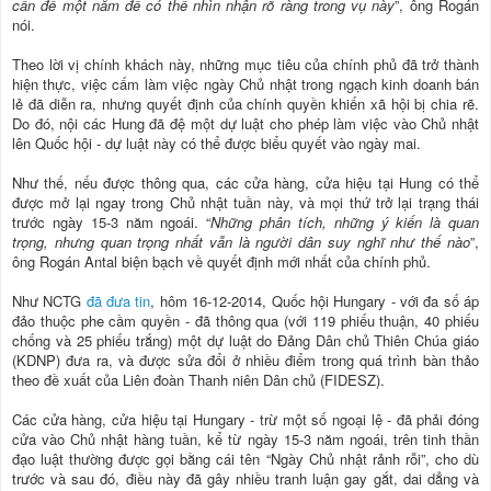
cần để một năm để có thể nhìn nhận rõ ràng trong vụ này
”, ông Rogán
nói.
Theo lời vị chính khách này, những mục tiêu của chính phủ đã trở thành
hiện thực, việc cấm làm việc ngày Chủ nhật trong ngạch kinh doanh bán
lẻ đã diễn ra, nhưng quyết định của chính quyền khiến xã hội bị chia rẽ.
Do đó, nội các Hung đã đệ một dự luật cho phép làm việc vào Chủ nhật
lên Quốc hội - dự luật này có thể được biểu quyết vào ngày mai.
Như thế, nếu được thông qua, các cửa hàng, cửa hiệu tại Hung có thể
được mở lại ngay trong Chủ nhật tuần này, và mọi thứ trở lại trạng thái
trước ngày 15-3 năm ngoái. “
Những phân tích, những ý kiến là quan
trọng, nhưng quan trọng nhất vẫn là người dân suy nghĩ như thế nào
”,
ông Rogán Antal biện bạch về quyết định mới nhất của chính phủ.
Như NCTG
đã đưa tin
, hôm 16-12-2014, Quốc hội Hungary - với đa số áp
đảo thuộc phe cầm quyền - đã thông qua (với 119 phiếu thuận, 40 phiếu
chống và 25 phiếu trắng) một dự luật do Đảng Dân chủ Thiên Chúa giáo
(KDNP) đưa ra, và được sửa đổi ở nhiều điểm trong quá trình bàn thảo
theo đề xuất của Liên đoàn Thanh niên Dân chủ (FIDESZ).
Các cửa hàng, cửa hiệu tại Hungary - trừ một số ngoại lệ - đã phải đóng
cửa vào Chủ nhật hàng tuần, kể từ ngày 15-3 năm ngoái, trên tinh thần
đạo luật thường được gọi bằng cái tên “Ngày Chủ nhật rảnh rỗi”, cho dù
trước và sau đó, điều này đã gây nhiều tranh luận gay gắt, dai dẳng và