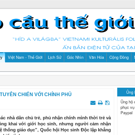
ry
Việt Nam - Thế Giới
Lịch Sử
Góc Nhìn
Văn Hóa
Cộng Đồng
Ủng
 TUYÊN CHIẾN VỚI CHÍNH PHỦ
Ủng hộ 
phục vụ
Paypal
ác nhà dân chủ trẻ, phủ nhận chính mình thời trẻ và
ông khai với giới học sinh, nhưng người cảm nhận
ệ thống giáo dục”, Quốc hội Học sinh Độc lập khẳng