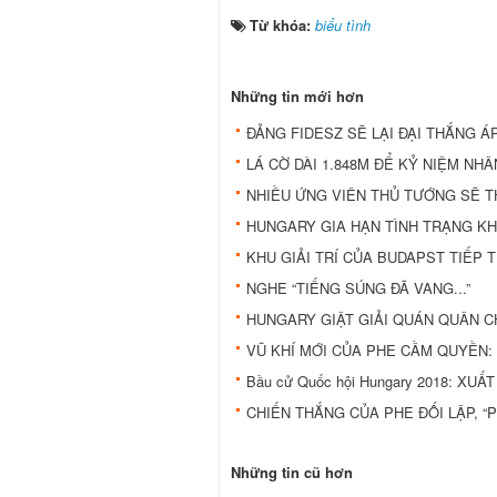
Từ khóa:
biểu tình
Những tin mới hơn
ĐẢNG FIDESZ SẼ LẠI ĐẠI THẮNG Á
LÁ CỜ DÀI 1.848M ĐỂ KỶ NIỆM NHÂN
NHIỀU ỨNG VIÊN THỦ TƯỚNG SẼ T
HUNGARY GIA HẠN TÌNH TRẠNG K
KHU GIẢI TRÍ CỦA BUDAPST TIẾP T
NGHE “TIẾNG SÚNG ĐÃ VANG...”
HUNGARY GIẬT GIẢI QUÁN QUÂN C
VŨ KHÍ MỚI CỦA PHE CẦM QUYỀN: 
Bầu cử Quốc hội Hungary 2018: XUẤ
CHIẾN THẮNG CỦA PHE ĐỐI LẬP, 
Những tin cũ hơn