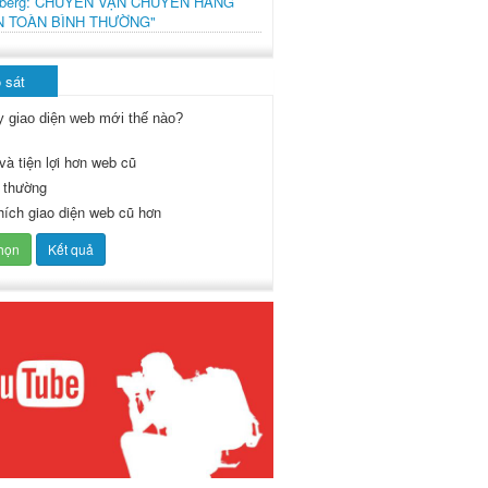
mberg: CHUYẾN VẬN CHUYỂN HÀNG
N TOÀN BÌNH THƯỜNG"
 sát
y giao diện web mới thế nào?
và tiện lợi hơn web cũ
 thường
thích giao diện web cũ hơn