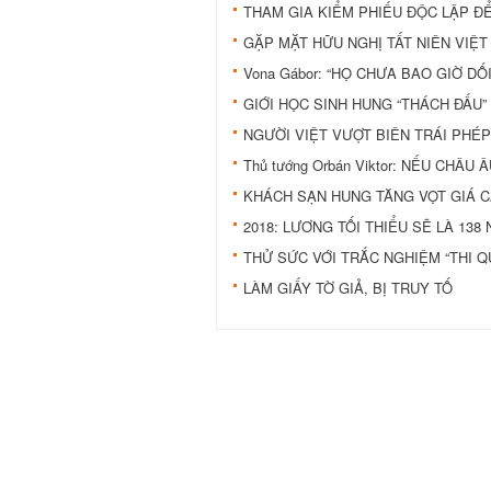
THAM GIA KIỂM PHIẾU ĐỘC LẬP Đ
GẶP MẶT HỮU NGHỊ TẤT NIÊN VIỆT 
Vona Gábor: “HỌ CHƯA BAO GIỜ DỐ
GIỚI HỌC SINH HUNG “THÁCH ĐẤU
NGƯỜI VIỆT VƯỢT BIÊN TRÁI PHÉP
Thủ tướng Orbán Viktor: NẾU CHÂ
KHÁCH SẠN HUNG TĂNG VỌT GIÁ 
2018: LƯƠNG TỐI THIỂU SẼ LÀ 138
THỬ SỨC VỚI TRẮC NGHIỆM “THI 
LÀM GIẤY TỜ GIẢ, BỊ TRUY TỐ