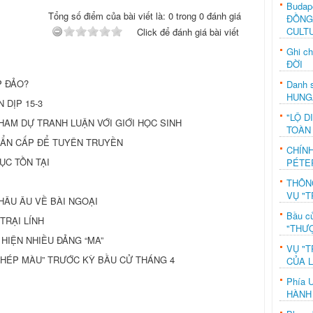
Budap
Tổng số điểm của bài viết là: 0 trong 0 đánh giá
ĐỒNG
CULT
Click để đánh giá bài viết
Ghi c
ĐỜI
P ĐẢO?
Danh s
HUNG
 DỊP 15-3
"LỘ D
HAM DỰ TRANH LUẬN VỚI GIỚI HỌC SINH
TOÀN
HẨN CẤP ĐỂ TUYÊN TRUYỀN
CHÍN
ỤC TỒN TẠI
PÉTE
THÔN
VỤ "T
HÂU ÂU VỀ BÀI NGOẠI
Bầu c
TRẠI LÍNH
"THƯỢ
T HIỆN NHIỀU ĐẢNG “MA”
VỤ "T
“PHÉP MÀU” TRƯỚC KỲ BẦU CỬ THÁNG 4
CỦA 
Phía 
HÀNH