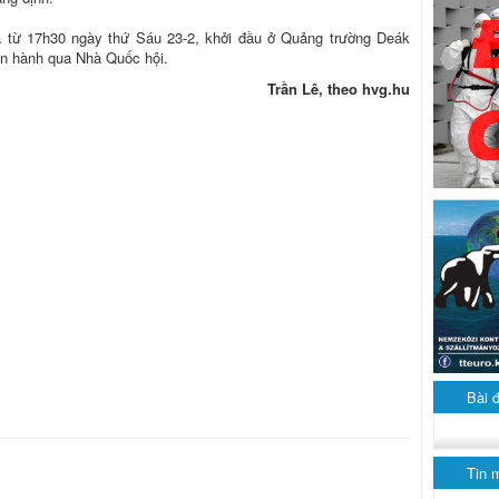
a từ 17h30 ngày thứ Sáu 23-2, khởi đầu ở Quảng trường Deák
ần hành qua Nhà Quốc hội.
Trần Lê, theo hvg.hu
Bài 
Tin 