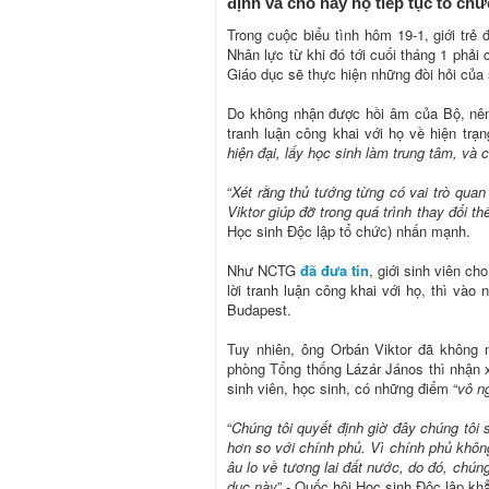
định và cho hay họ tiếp tục tổ chức
Trong cuộc biểu tình hôm 19-1, giới trẻ 
Nhân lực từ khi đó tới cuối tháng 1 phả
Giáo dục sẽ thực hiện những đòi hỏi của 
Do không nhận được hồi âm của Bộ, nên 
tranh luận công khai với họ về hiện trạ
hiện đại, lấy học sinh làm trung tâm, và
“
Xét rằng thủ tướng từng có vai trò quan 
Viktor giúp đỡ trong quá trình thay đổi t
Học sinh Độc lập tổ chức) nhấn mạnh.
Như NCTG
đã đưa tin
, giới sinh viên c
lời tranh luận công khai với họ, thì vào 
Budapest.
Tuy nhiên, ông Orbán Viktor đã không n
phòng Tổng thống Lázár János thì nhận 
sinh viên, học sinh, có những điểm “
vô n
“
Chúng tôi quyết định giờ đây chúng tôi
hơn so với chính phủ. Vì chính phủ khôn
âu lo về tương lai đất nước, do đó, chún
dục này
” - Quốc hội Học sinh Độc lập kh