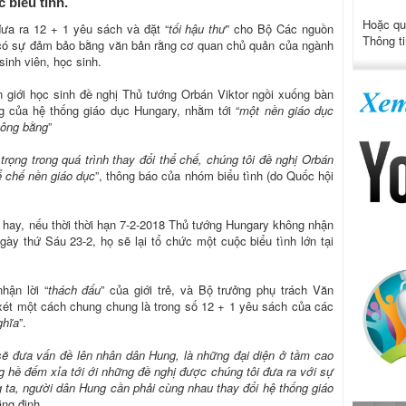
 biểu tình.
Hoặc qu
đưa ra 12 + 1 yêu sách và đặt “
tối hậu thư
” cho Bộ Các nguồn
Thông ti
i có sự đảm bảo bằng văn bản rằng cơ quan chủ quản của ngành
sinh viên, học sinh.
giới học sinh đề nghị Thủ tướng Orbán Viktor ngồi xuống bàn
ng của hệ thống giáo dục Hungary, nhằm tới “
một nền giáo dục
 công bằng
”
trọng trong quá trình thay đổi thể chế, chúng tôi đề nghị Orbán
hể chế nền giáo dục
”, thông báo của nhóm biểu tình (do Quốc hội
ho hay, nếu thời thời hạn 7-2-2018 Thủ tướng Hungary không nhận
ngày thứ Sáu 23-2, họ sẽ lại tổ chức một cuộc biểu tình lớn tại
hận lời “
thách đấu
” của giới trẻ, và Bộ trưởng phụ trách Văn
xét một cách chung chung là trong số 12 + 1 yêu sách của các
ghĩa
”.
 sẽ đưa vấn đề lên nhân dân Hung, là những đại diện ở tầm cao
g hề đếm xỉa tới ới những đề nghị được chúng tôi đưa ra với sự
g ta, người dân Hung cần phải cùng nhau thay đổi hệ thống giáo
ẳng định.