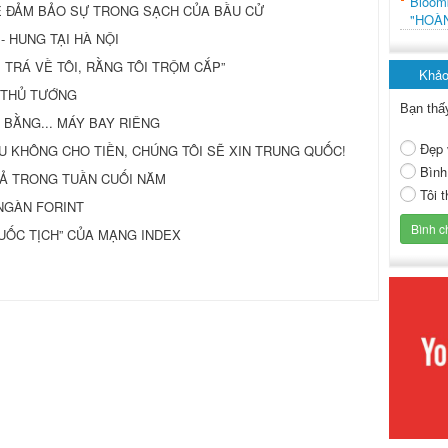
Bloo
Ể ĐẢM BẢO SỰ TRONG SẠCH CỦA BẦU CỬ
"HOÀ
- HUNG TẠI HÀ NỘI
I TRÁ VỀ TÔI, RẰNG TÔI TRỘM CẮP”
Khảo
” THỦ TƯỚNG
Bạn thấ
 BẰNG... MÁY BAY RIÊNG
Đẹp 
U ÂU KHÔNG CHO TIỀN, CHÚNG TÔI SẼ XIN TRUNG QUỐC!
Bình
CẢ TRONG TUẦN CUỐI NĂM
Tôi 
 NGÀN FORINT
QUỐC TỊCH” CỦA MẠNG INDEX