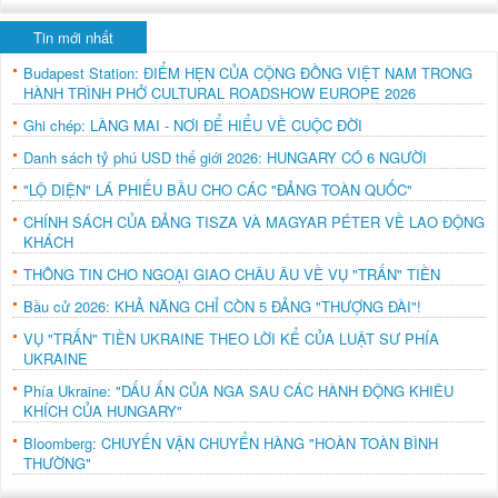
Tin mới nhất
Budapest Station: ĐIỂM HẸN CỦA CỘNG ĐỒNG VIỆT NAM TRONG
HÀNH TRÌNH PHỞ CULTURAL ROADSHOW EUROPE 2026
Ghi chép: LÀNG MAI - NƠI ĐỂ HIỂU VỀ CUỘC ĐỜI
Danh sách tỷ phú USD thế giới 2026: HUNGARY CÓ 6 NGƯỜI
"LỘ DIỆN" LÁ PHIẾU BẦU CHO CÁC "ĐẢNG TOÀN QUỐC"
CHÍNH SÁCH CỦA ĐẢNG TISZA VÀ MAGYAR PÉTER VỀ LAO ĐỘNG
KHÁCH
THÔNG TIN CHO NGOẠI GIAO CHÂU ÂU VỀ VỤ "TRẤN" TIỀN
Bầu cử 2026: KHẢ NĂNG CHỈ CÒN 5 ĐẢNG "THƯỢNG ĐÀI"!
VỤ "TRẤN" TIỀN UKRAINE THEO LỜI KỂ CỦA LUẬT SƯ PHÍA
UKRAINE
Phía Ukraine: "DẤU ẤN CỦA NGA SAU CÁC HÀNH ĐỘNG KHIÊU
KHÍCH CỦA HUNGARY"
Bloomberg: CHUYẾN VẬN CHUYỂN HÀNG "HOÀN TOÀN BÌNH
THƯỜNG"