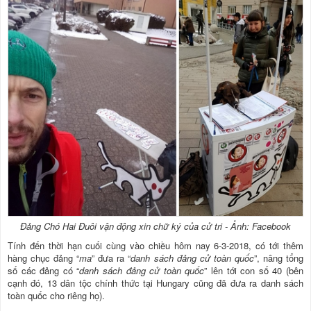
Đảng Chó Hai Đuôi vận động xin chữ ký của cử tri - Ảnh: Facebook
Tính đến thời hạn cuối cùng vào chiều hôm nay 6-3-2018, có tới thêm
hàng chục đảng “
ma
” đưa ra “
danh sách đảng cử toàn quốc
”, nâng tổng
số các đảng có “
danh sách đảng cử toàn quốc
” lên tới con số 40 (bên
cạnh đó, 13 dân tộc chính thức tại Hungary cũng đã đưa ra danh sách
toàn quốc cho riêng họ).