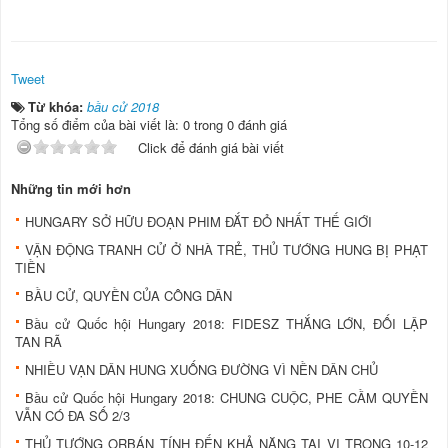
Tweet
Từ khóa:
bầu cử 2018
Tổng số điểm của bài viết là: 0 trong 0 đánh giá
Click để đánh giá bài viết
Những tin mới hơn
HUNGARY SỞ HỮU ĐOẠN PHIM ĐẮT ĐỎ NHẤT THẾ GIỚI
VẬN ĐỘNG TRANH CỬ Ở NHÀ TRẺ, THỦ TƯỚNG HUNG BỊ PHẠT
TIỀN
BẦU CỬ, QUYỀN CỦA CÔNG DÂN
Bầu cử Quốc hội Hungary 2018: FIDESZ THẮNG LỚN, ĐỐI LẬP
TAN RÃ
NHIỀU VẠN DÂN HUNG XUỐNG ĐƯỜNG VÌ NỀN DÂN CHỦ
Bầu cử Quốc hội Hungary 2018: CHUNG CUỘC, PHE CẦM QUYỀN
VẪN CÓ ĐA SỐ 2/3
THỦ TƯỚNG ORBÁN TÍNH ĐẾN KHẢ NĂNG TẠI VỊ TRONG 10-12