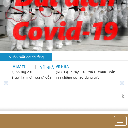
Muôn mặt đời thường
BẠN NAM MẤT!
VỀ NHÀ
TG) “Xời, những cái
(NCTG) “Vậy là “đấu tranh đến
tươi mới gọi là mới
cùng” của mình chẳng có tác dụng gì”.
không 