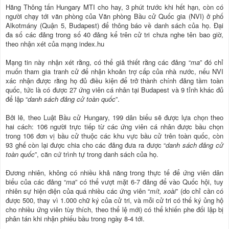
Hãng Thông tấn Hungary MTI cho hay, 3 phút trước khi hết hạn, còn có
người chạy tới văn phòng của Văn phòng Bầu cử Quốc gia (NVI) ở phố
Alkotmány (Quận 5, Budapest) để thông báo về danh sách của họ. Đại
đa số các đảng trong số 40 đảng kể trên cử tri chưa nghe tên bao giờ,
theo nhận xét của mạng index.hu
Mạng tin này nhận xét rằng, có thể giả thiết rằng các đảng “
ma
” đó chỉ
muốn tham gia tranh cử để nhận khoản trợ cấp của nhà nước, nếu NVI
xác nhận được rằng họ đủ điều kiện để trở thành chính đảng tầm toàn
quốc, tức là có được 27 ứng viên cá nhân tại Budapest và 9 tỉnh khác đủ
để lập “
danh sách đảng cử toàn quốc
”.
Bởi lẽ, theo Luật Bầu cử Hungary, 199 dân biểu sẽ được lựa chọn theo
hai cách: 106 người trực tiếp từ các ứng viên cá nhân được bầu chọn
trong 106 đơn vị bầu cử thuộc các khu vực bầu cử trên toàn quốc, còn
93 ghế còn lại được chia cho các đảng đưa ra được “
danh sách đảng cử
toàn quốc
”, căn cứ trình tự trong danh sách của họ.
Đương nhiên, không có nhiều khả năng trong thực tế để ứng viên dân
biểu của các đảng “
ma
” có thể vượt mặt 6-7 đảng để vào Quốc hội, tuy
nhiên sự hiện diện của quá nhiều các ứng viên “
mít, xoài
” (do chỉ cần có
được 500, thay vì 1.000 chữ ký của cử tri, và mỗi cử tri có thể ký ủng hộ
cho nhiều ứng viên tùy thích, theo thể lệ mới) có thể khiến phe đối lập bị
phân tán khi nhận phiếu bầu trong ngày 8-4 tới.