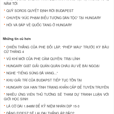
NĂM TỚI
QUỸ SOROS QUYẾT ĐỊNH RỜI BUDAPEST
CHUYỆN “XÚC PHẠM BIỂU TƯỢNG DÂN TỘC” TẠI HUNGARY
HỎI VÀ ĐÁP VỀ QUỐC TANG Ở HUNGARY
Những tin cũ hơn
CHIẾN THẮNG CỦA PHE ĐỐI LẬP, “PHÉP MÀU” TRƯỚC KỲ BẦU
CỬ THÁNG 4
VŨ KHÍ MỚI CỦA PHE CẦM QUYỀN: TRẠI LÍNH
HUNGARY GIẬT GIẢI QUÁN QUÂN CHÂU ÂU VỀ BÀI NGOẠI
NGHE “TIẾNG SÚNG ĐÃ VANG...”
KHU GIẢI TRÍ CỦA BUDAPST TIẾP TỤC TỒN TẠI
HUNGARY GIA HẠN TÌNH TRẠNG KHẨN CẤP ĐỂ TUYÊN TRUYỀN
NHIỀU ỨNG VIÊN THỦ TƯỚNG SẼ THAM DỰ TRANH LUẬN VỚI
GIỚI HỌC SINH
LÁ CỜ DÀI 1.848M ĐỂ KỶ NIỆM NHÂN DỊP 15-3
ĐẢNG FIDESZ SẼ LẠI ĐẠI THẮNG ÁP ĐẢO?