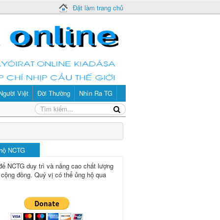
Đặt làm trang chủ
Người Việt
Đời Thường
Nhìn Ra TG
 hộ NCTG
để NCTG duy trì và nâng cao chất lượng
 cộng đồng.
Quý vị có thể ủng hộ qua