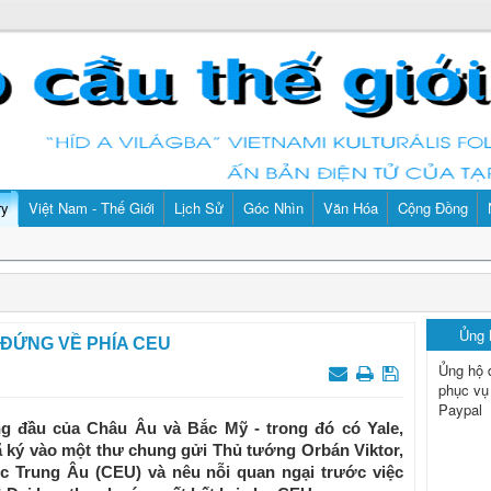
ry
Việt Nam - Thế Giới
Lịch Sử
Góc Nhìn
Văn Hóa
Cộng Đồng
Ủng
 ĐỨNG VỀ PHÍA CEU
Ủng hộ 
phục vụ
Paypal
g đầu của Châu Âu và Bắc Mỹ - trong đó có Yale,
đã ký vào một thư chung gửi Thủ tướng Orbán Viktor,
ọc Trung Âu (CEU) và nêu nỗi quan ngại trước việc