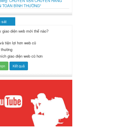
mberg: CHUYẾN VẬN CHUYỂN HÀNG
N TOÀN BÌNH THƯỜNG"
 sát
y giao diện web mới thế nào?
và tiện lợi hơn web cũ
 thường
thích giao diện web cũ hơn