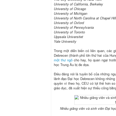
University of California, Berkeley
University of Chicago
University of Michigan
University of North Carolina at Chapel Hill
University of Oxford
University of Pennsylvania
University of Toronto
Uppsala Universitet
Yale University
Trong một diễn biến có liên quan, các g
Debrecen (thành phố lớn thứ hai của Hun
một thư ngỏ
cho hay, họ quan ngại trước
học Trung Âu bị đe dọa.
Điều đáng nói là tuyên bố của những ngư
lãnh đạo Đại học Debrecen không những
quyền vì theo họ, CEU có lợi thế hơn so
giáo dục, đã xuất hiện sự thiếu công bằn
Nhiều giảng viên và sinh viên Đại h