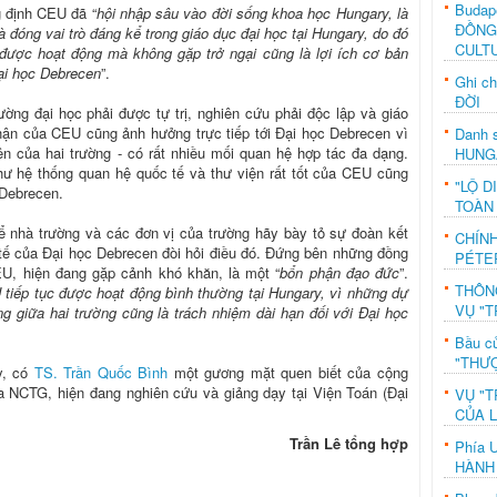
Budap
g định CEU đã “
hội nhập sâu vào đời sống khoa học Hungary, là
ĐỒNG
à đóng vai trò đáng kể trong giáo dục đại học tại Hungary, do đó
CULT
 được hoạt động mà không gặp trở ngại cũng là lợi ích cơ bản
ại học Debrecen
”.
Ghi c
ĐỜI
ờng đại học phải được tự trị, nghiên cứu phải độc lập và giáo
hận của CEU cũng ảnh hưởng trực tiếp tới Đại học Debrecen vì
Danh s
iên của hai trường - có rất nhiều mối quan hệ hợp tác đa dạng.
HUNG
ư hệ thống quan hệ quốc tế và thư viện rất tốt của CEU cũng
"LỘ D
 Debrecen.
TOÀN
ể nhà trường và các đơn vị của trường hãy bày tỏ sự đoàn kết
CHÍN
tế của Đại học Debrecen đòi hỏi điều đó. Đứng bên những đồng
PÉTE
U, hiện đang gặp cảnh khó khăn, là một “
bổn phận đạo đức
”.
THÔN
 tiếp tục được hoạt động bình thường tại Hungary, vì những dự
VỤ "T
 giữa hai trường cũng là trách nhiệm dài hạn đối với Đại học
Bầu c
"THƯỢ
y, có
TS. Trần Quốc Bình
một gương mặt quen biết của cộng
của NCTG,
hiện đang nghiên cứu và giảng dạy tại Viện Toán (Đại
VỤ "T
CỦA 
Trần Lê tổng hợp
Phía 
HÀNH