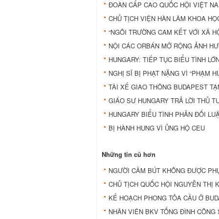
ĐOÀN CẤP CAO QUỐC HỘI VIỆT N
CHỦ TỊCH VIỆN HÀN LÂM KHOA HỌ
“NGÔI TRƯỜNG CAM KẾT VỚI XÃ HỘI
NỘI CÁC ORBÁN MỞ RỘNG ẢNH H
HUNGARY: TIẾP TỤC BIỂU TÌNH LỚ
NGHỊ SĨ BỊ PHẠT NẶNG VÌ “PHẠM 
TÀI XẾ GIAO THÔNG BUDAPEST T
GIÁO SƯ HUNGARY TRẢ LỜI THỦ 
HUNGARY BIỂU TÌNH PHẢN ĐỐI LUẬ
BỊ HÀNH HUNG VÌ ỦNG HỘ CEU
Những tin cũ hơn
NGƯỜI CẦM BÚT KHÔNG ĐƯỢC PHỤ
CHỦ TỊCH QUỐC HỘI NGUYỄN THỊ 
KẾ HOẠCH PHONG TỎA CẦU Ở BUD
NHÂN VIÊN BKV TỔNG ĐÌNH CÔNG 