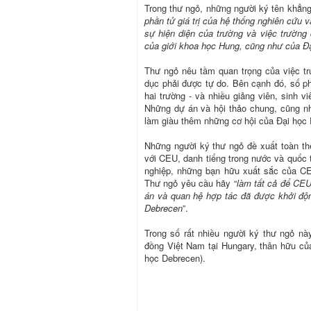
Trong thư ngỏ, những người ký tên khẳn
phần tử giá trị của hệ thống nghiên cứu v
sự hiện diện của trường và việc trường
của giới khoa học Hung, cũng như của Đ
Thư ngỏ nêu tầm quan trọng của việc trư
dục phải được tự do. Bên cạnh đó, số p
hai trường - và nhiều giảng viên, sinh v
Những dự án và hội thảo chung, cũng nh
làm giàu thêm những cơ hội của Đại học
Những người ký thư ngỏ đề xuất toàn th
với CEU, danh tiếng trong nước và quốc 
nghiệp, những bạn hữu xuất sắc của CE
Thư ngỏ yêu cầu hãy “
làm tất cả để CEU
án và quan hệ hợp tác đã được khởi động
Debrecen
”.
Trong số rất nhiều người ký thư ngỏ nà
đồng Việt Nam tại Hungary, thân hữu 
học Debrecen).