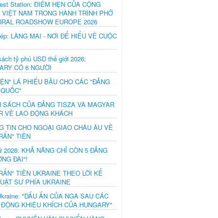
est Station: ĐIỂM HẸN CỦA CỘNG
 VIỆT NAM TRONG HÀNH TRÌNH PHỞ
URAL ROADSHOW EUROPE 2026
hép: LÀNG MAI - NƠI ĐỂ HIỂU VỀ CUỘC
ách tỷ phú USD thế giới 2026:
ARY CÓ 6 NGƯỜI
IỆN" LÁ PHIẾU BẦU CHO CÁC "ĐẢNG
 QUỐC"
H SÁCH CỦA ĐẢNG TISZA VÀ MAGYAR
R VỀ LAO ĐỘNG KHÁCH
G TIN CHO NGOẠI GIAO CHÂU ÂU VỀ
RẤN" TIỀN
ử 2026: KHẢ NĂNG CHỈ CÒN 5 ĐẢNG
NG ĐÀI"!
RẤN" TIỀN UKRAINE THEO LỜI KỂ
LUẬT SƯ PHÍA UKRAINE
Ukraine: "DẤU ẤN CỦA NGA SAU CÁC
 ĐỘNG KHIÊU KHÍCH CỦA HUNGARY"