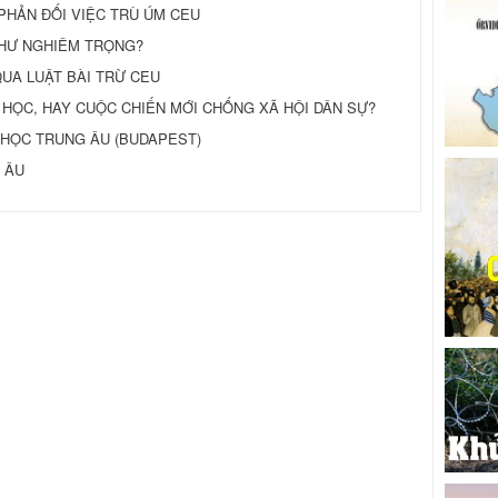
PHẢN ĐỐI VIỆC TRÙ ÚM CEU
HƯ NGHIÊM TRỌNG?
A LUẬT BÀI TRỪ CEU
 HỌC, HAY CUỘC CHIẾN MỚI CHỐNG XÃ HỘI DÂN SỰ?
I HỌC TRUNG ÂU (BUDAPEST)
 ÂU