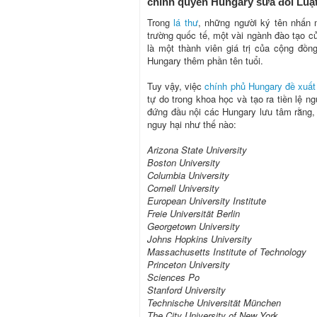
chính quyền Hungary sửa đổi Luật
Trong
lá thư
, những người ký tên nhấn 
trường quốc tế, một vài ngành đào tạo củ
là một thành viên giá trị của cộng đồ
Hungary thêm phần tên tuổi.
Tuy vậy, việc
chính phủ Hungary đề xuất
tự do trong khoa học và tạo ra tiền lệ n
đứng đầu nội các Hungary lưu tâm rằng, 
nguy hại như thế nào:
Arizona State University
Boston University
Columbia University
Cornell University
European University Institute
Freie Universität Berlin
Georgetown University
Johns Hopkins University
Massachusetts Institute of Technology
Princeton University
Sciences Po
Stanford University
Technische Universität München
The City University of New York