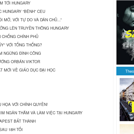
AM TỚI HUNGARY
C HUNGARY “BÊNH” CEU
 MỞ, VỚI TỰ DO VÀ DÂN CHỦ...”
ƯỞNG LÊN TRUYỀN THÔNG HUNGARY
N CHỐNG CHÍNH PHỦ
HÚY” VỚI TỔNG THỐNG?
ẠM NGỪNG ĐÌNH CÔNG
TƯỚNG ORBÁN VIKTOR
T MỚI VỀ GIÁO DỤC ĐẠI HỌC
Theo
 HỌA VỚI CHÍNH QUYỀN!
KIM NGÂN THĂM VÀ LÀM VIỆC TẠI HUNGARY
APEST BẤT THÀNH
SAU 18H TỐI