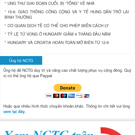
UNG THƯ GIAI ĐOẠN CUỐI, BỊ “TỐNG” VỀ NHÀ
15-6: GIAO THÔNG CÔNG CỘNG VÀ Y TẾ HUNG DẦN TRỞ LẠI
BÌNH THƯỜNG
CƠ QUAN DỊCH TỄ CÓ THỂ CHO PHÉP MIỄN CÁCH LY
TỶ LỆ TỬ VONG Ở HUNGARY GIẢM 4 THÁNG ĐẦU NĂM
HUNGARY VÀ CROATIA HOÀN TOÀN MỞ BIÊN TỪ 12-6
Ủng hộ NCTG
Ủng hộ để NCTG duy trì và nâng cao chất lượng phục vụ cộng đồng.
Quý
vị có thể ủng hộ qua Paypal
Hoặc qua nhiều hình thức chuyển khoản.khác. Thông tin chi tiết vui lòng
xem tại đây
.