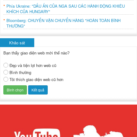
Phía Ukraine: "DẤU ẤN CỦA NGA SAU CÁC HÀNH ĐỘNG KHIÊU
KHÍCH CỦA HUNGARY"
Bloomberg: CHUYẾN VẬN CHUYỂN HÀNG "HOÀN TOÀN BÌNH
THƯỜNG"
Khảo sát
Bạn thấy giao diện web mới thế nào?
Đẹp và tiện lợi hơn web cũ
Bình thường
Tôi thích giao diện web cũ hơn