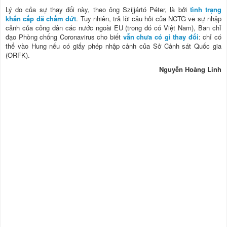
Lý do của sự thay đổi này, theo ông Szijjártó Péter, là bởi
tình trạng
khẩn cấp đã chấm dứt
. Tuy nhiên, trả lời câu hỏi của NCTG về sự nhập
cảnh của công dân các nước ngoài EU (trong đó có Việt Nam), Ban chỉ
đạo Phòng chống Coronavirus cho biết
vẫn chưa có gì thay đổi
: chỉ có
thể vào Hung nếu có giấy phép nhập cảnh của Sở Cảnh sát Quốc gia
(ORFK).
Nguyễn Hoàng Linh