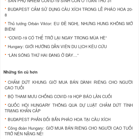
SẢN PHỤ NHIỄM COVID-19 SINH CON Ở TUẦN THỨ 31
BUDAPEST CẤM SỬ DỤNG CẦU XÍCH TRONG LỄ PHÁO HOA 20-
8
Thủ tướng Orbán Viktor: EU ĐỀ NGHỊ, NHƯNG HUNG KHÔNG MỞ
BIÊN!
“COVID-19 CÓ THỂ TRỞ LẠI NGAY TRONG MÙA HÈ”
Hungary: GIỚI HƯỚNG DẪN VIÊN DU LỊCH KÊU CỨU
“LÀN SÓNG THỨ HAI ĐANG Ở ĐÂY…”
Những tin cũ hơn
CHẤM DỨT KHUNG GIỜ MUA BÁN DÀNH RIÊNG CHO NGƯỜI
CAO TUỔI
BỘ THAM MƯU CHỐNG COVID-19 HỌP BÁO LẦN CUỐI
QUỐC HỘI HUNGARY THÔNG QUA DỰ LUẬT CHẤM DỨT TÌNH
TRẠNG KHẨN CẤP
BUDAPEST PHẢN ĐỐI BẮN PHÁO HOA TẠI CẦU XÍCH
Công đoàn Hungary: GIỜ MUA BÁN RIÊNG CHO NGƯỜI CAO TUỔI
TRỞ NÊN NẶNG NỀ!