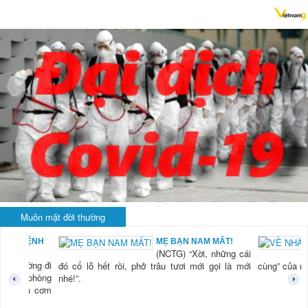
Muôn mặt đời thường
CHUYỆN Ở BỆNH
MẸ BẠN NAM MẤT!
(NCTG) “Xời, những cái
VIỆN
òng xuống giường đi
đó cổ lỗ hết rồi, phở trâu tươi mới gọi là mới
cùng”
n giường cuối phòng
nhé!”.
ặng lẽ ngồi ăn cơm