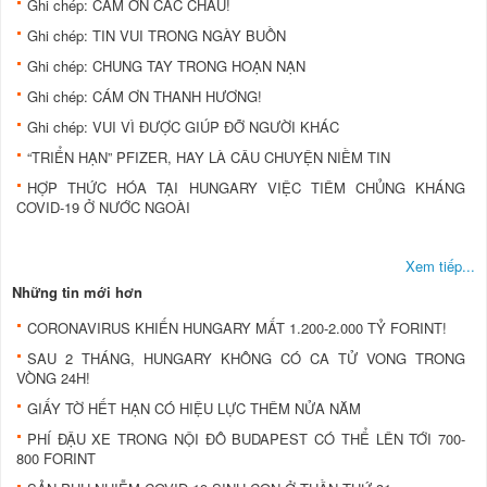
Ghi chép: CÁM ƠN CÁC CHÁU!
Ghi chép: TIN VUI TRONG NGÀY BUỒN
Ghi chép: CHUNG TAY TRONG HOẠN NẠN
Ghi chép: CÁM ƠN THANH HƯƠNG!
Ghi chép: VUI VÌ ĐƯỢC GIÚP ĐỠ NGƯỜI KHÁC
“TRIỂN HẠN” PFIZER, HAY LÀ CÂU CHUYỆN NIỀM TIN
HỢP THỨC HÓA TẠI HUNGARY VIỆC TIÊM CHỦNG KHÁNG
COVID-19 Ở NƯỚC NGOÀI
Xem tiếp...
Những tin mới hơn
CORONAVIRUS KHIẾN HUNGARY MẤT 1.200-2.000 TỶ FORINT!
SAU 2 THÁNG, HUNGARY KHÔNG CÓ CA TỬ VONG TRONG
VÒNG 24H!
GIẤY TỜ HẾT HẠN CÓ HIỆU LỰC THÊM NỬA NĂM
PHÍ ĐẬU XE TRONG NỘI ĐÔ BUDAPEST CÓ THỂ LÊN TỚI 700-
800 FORINT