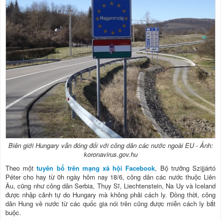
Biên giới Hungary vẫn đóng đối với công dân các nước ngoài EU - Ảnh:
koronavirus.gov.hu
Theo một
tuyên bố trên mạng xã hội Facebook
, Bộ trưởng Szijjártó
Péter cho hay từ 0h ngày hôm nay 18/6, công dân các nước thuộc Liên
Âu, cũng như công dân Serbia, Thụy Sĩ, Liechtenstein, Na Uy và Iceland
được nhập cảnh tự do Hungary mà không phải cách ly. Đồng thời, công
dân Hung về nước từ các quốc gia nói trên cũng được miễn cách ly bắt
buộc.