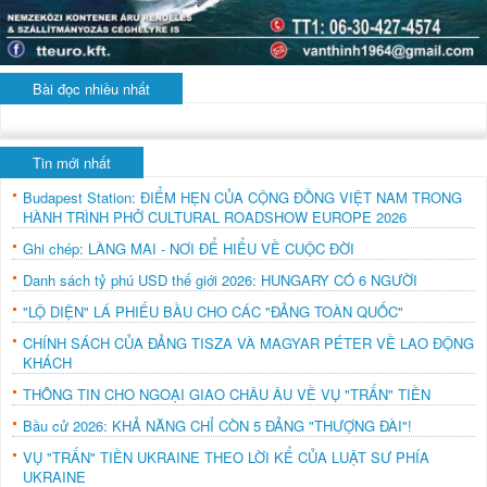
Bài đọc nhiều nhất
Tin mới nhất
Budapest Station: ĐIỂM HẸN CỦA CỘNG ĐỒNG VIỆT NAM TRONG
HÀNH TRÌNH PHỞ CULTURAL ROADSHOW EUROPE 2026
Ghi chép: LÀNG MAI - NƠI ĐỂ HIỂU VỀ CUỘC ĐỜI
Danh sách tỷ phú USD thế giới 2026: HUNGARY CÓ 6 NGƯỜI
"LỘ DIỆN" LÁ PHIẾU BẦU CHO CÁC "ĐẢNG TOÀN QUỐC"
CHÍNH SÁCH CỦA ĐẢNG TISZA VÀ MAGYAR PÉTER VỀ LAO ĐỘNG
KHÁCH
THÔNG TIN CHO NGOẠI GIAO CHÂU ÂU VỀ VỤ "TRẤN" TIỀN
Bầu cử 2026: KHẢ NĂNG CHỈ CÒN 5 ĐẢNG "THƯỢNG ĐÀI"!
VỤ "TRẤN" TIỀN UKRAINE THEO LỜI KỂ CỦA LUẬT SƯ PHÍA
UKRAINE