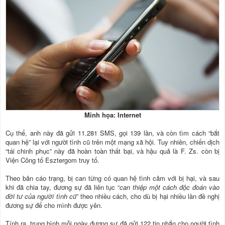
Minh họa: Internet
Cụ thể, anh này đã gửi 11.281 SMS, gọi 139 lần, và còn tìm cách “bắt
quan hệ” lại với người tình cũ trên một mạng xã hội. Tuy nhiên, chiến dịch
“tái chinh phục” này đã hoàn toàn thất bại, và hậu quả là F. Zs. còn bị
Viện Công tố Esztergom truy tố.
Theo bản cáo trạng, bị can từng có quan hệ tình cảm với bị hại, và sau
khi đã chia tay, đương sự đã liên tục “
can thiệp một cách độc đoán vào
đời tư của người tình cũ
” theo nhiều cách, cho dù bị hại nhiều lần đề nghị
đương sự để cho mình được yên.
Tính ra, trung bình mỗi ngày đương sự đã gửi 122 tin nhắn cho người tình