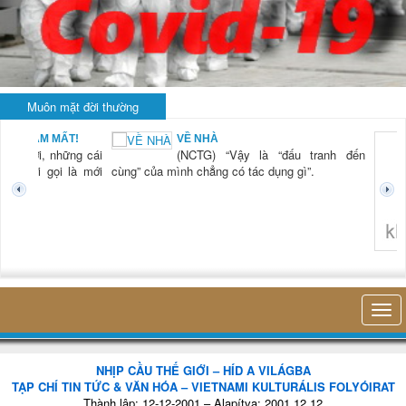
Muôn mặt đời thường
BẠN NAM MẤT!
VỀ NHÀ
TG) “Xời, những cái
(NCTG) “Vậy là “đấu tranh đến
tươi mới gọi là mới
cùng” của mình chẳng có tác dụng gì”.
không 
NHỊP CẦU THẾ GIỚI – HÍD A VILÁGBA
TẠP CHÍ TIN TỨC & VĂN HÓA – VIETNAMI KULTURÁLIS FOLYÓIRAT
Thành lập: 12-12-2001 – Alapítva: 2001.12.12