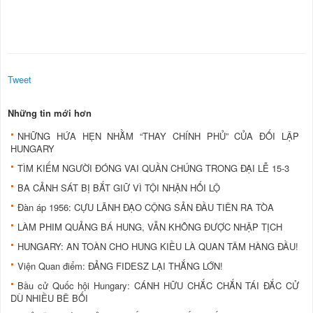
Tweet
Những tin mới hơn
NHỮNG HỨA HẸN NHẰM “THAY CHÍNH PHỦ” CỦA ĐỐI LẬP
HUNGARY
TÌM KIẾM NGƯỜI ĐÓNG VAI QUẦN CHÚNG TRONG ĐẠI LỄ 15-3
BA CẢNH SÁT BỊ BẮT GIỮ VÌ TỘI NHẬN HỐI LỘ
Đàn áp 1956: CỰU LÃNH ĐẠO CỘNG SẢN ĐẦU TIÊN RA TÒA
LÀM PHIM QUẢNG BÁ HUNG, VẪN KHÔNG ĐƯỢC NHẬP TỊCH
HUNGARY: AN TOÀN CHO HUNG KIỀU LÀ QUAN TÂM HÀNG ĐẦU!
Viện Quan điểm: ĐẢNG FIDESZ LẠI THẮNG LỚN!
Bầu cử Quốc hội Hungary: CÁNH HỮU CHẮC CHẮN TÁI ĐẮC CỬ
DÙ NHIỀU BÊ BỐI