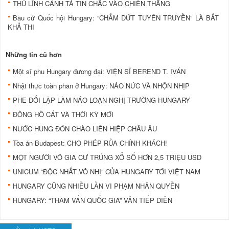
THỦ LĨNH CÁNH TẢ TIN CHẮC VÀO CHIẾN THẮNG
Bầu cử Quốc hội Hungary: “CHẤM DỨT TUYÊN TRUYỀN” LÀ BẤT
KHẢ THI
Những tin cũ hơn
Một sĩ phu Hungary đương đại: VIỆN SĨ BEREND T. IVÁN
Nhật thực toàn phần ở Hungary: NÁO NỨC VÀ NHỘN NHỊP
PHE ĐỐI LẬP LÀM NÁO LOẠN NGHỊ TRƯỜNG HUNGARY
ĐỒNG HỒ CÁT VÀ THỜI KỲ MỚI
NƯỚC HUNG ĐÓN CHÀO LIÊN HIỆP CHÂU ÂU
Tòa án Budapest: CHO PHÉP RỦA CHÍNH KHÁCH!
MỘT NGƯỜI VÔ GIA CƯ TRÚNG XỔ SỐ HƠN 2,5 TRIỆU USD
UNICUM “ĐỘC NHẤT VÔ NHỊ” CỦA HUNGARY TỚI VIỆT NAM
HUNGARY CŨNG NHIỀU LẦN VI PHẠM NHÂN QUYỀN
HUNGARY: “THAM VẤN QUỐC GIA” VẪN TIẾP DIỄN