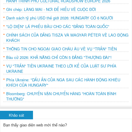
HÀNH TRÌNH PHỞ CULTURAL ROADSHOW EUROPE 2026
Ghi chép: LÀNG MAI - NƠI ĐỂ HIỂU VỀ CUỘC ĐỜI
Danh sách tỷ phú USD thế giới 2026: HUNGARY CÓ 6 NGƯỜI
"LỘ DIỆN" LÁ PHIẾU BẦU CHO CÁC "ĐẢNG TOÀN QUỐC"
CHÍNH SÁCH CỦA ĐẢNG TISZA VÀ MAGYAR PÉTER VỀ LAO ĐỘNG
KHÁCH
THÔNG TIN CHO NGOẠI GIAO CHÂU ÂU VỀ VỤ "TRẤN" TIỀN
Bầu cử 2026: KHẢ NĂNG CHỈ CÒN 5 ĐẢNG "THƯỢNG ĐÀI"!
VỤ "TRẤN" TIỀN UKRAINE THEO LỜI KỂ CỦA LUẬT SƯ PHÍA
UKRAINE
Phía Ukraine: "DẤU ẤN CỦA NGA SAU CÁC HÀNH ĐỘNG KHIÊU
KHÍCH CỦA HUNGARY"
Bloomberg: CHUYẾN VẬN CHUYỂN HÀNG "HOÀN TOÀN BÌNH
THƯỜNG"
Khảo sát
Bạn thấy giao diện web mới thế nào?