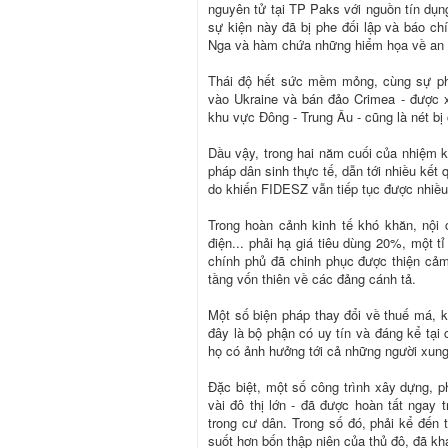
nguyên tử tại TP Paks với nguồn tín dụng
sự kiện này đã bị phe đối lập và báo ch
Nga và hàm chứa những hiểm họa về an 
Thái độ hết sức mềm mỏng, cùng sự ph
vào Ukraine và bán đảo Crimea - được x
khu vực Đông - Trung Âu - cũng là nét bị c
Dầu vậy, trong hai năm cuối của nhiệm k
pháp dân sinh thực tế, dẫn tới nhiều kết
do khiến FIDESZ vẫn tiếp tục được nhiều 
Trong hoàn cảnh kinh tế khó khăn, nội
điện... phải hạ giá tiêu dùng 20%, một t
chính phủ đã chinh phục được thiện cảm 
tầng vốn thiên về các đảng cánh tả.
Một số biện pháp thay đổi về thuế má, k
đây là bộ phận có uy tín và đáng kể tại
họ có ảnh hưởng tới cả những người xun
Đặc biệt, một số công trình xây dựng, p
vài đô thị lớn - đã được hoàn tất ngay
trong cư dân. Trong số đó, phải kể đến
suốt hơn bốn thập niên của thủ đô, đã kha