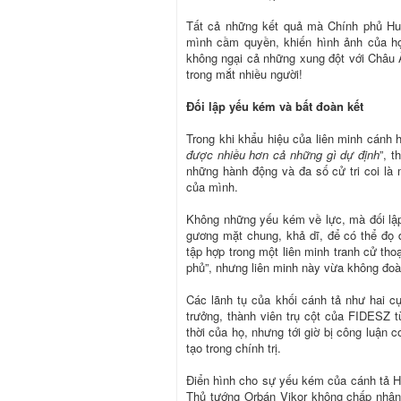
Tất cả những kết quả mà Chính phủ Hun
mình cầm quyền, khiến hình ảnh của họ
không ngại cả những xung đột với Châu 
trong mắt nhiều người!
Đối lập yếu kém và bất đoàn kết
Trong khi khẩu hiệu của liên minh cánh h
được nhiều hơn cả những gì dự định
”, t
những hành động và đa số cử tri coi là
của mình.
Không những yếu kém về lực, mà đối lập 
gương mặt chung, khả dĩ, để có thể đọ 
tập hợp trong một liên minh tranh cử tho
phủ”, nhưng liên minh này vừa không đoàn 
Các lãnh tụ của khối cánh tả như hai 
trưởng, thành viên trụ cột của FIDESZ t
thời của họ, nhưng tới giờ bị công luận
tạo trong chính trị.
Điển hình cho sự yếu kém của cánh tả Hu
Thủ tướng Orbán Vikor không chấp nhận