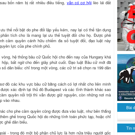
sau bốn năm bị rất nhiều điều tiếng,
vẫn có cơ hội
lèo lái đất
ưu thế nổi bật do phe đối lập yếu kém, nay lại có thể tận dụng
phân tích cho là mang lại ưu thế tuyệt đối cho họ. Được phê
nh cầm quyền cánh hữu chiếm đa số tuyệt đối, đạo luật này
 quyền lực của phe chính phủ.
i vòng, hệ thống bầu cử Quốc hội cho đến nay của Hungary khá
hộp, bất ngờ cho đến giây phút cuối. Ðạo luật Bầu cử mới đã
số dân biểu: chỉ trong một vòng, các cử tri sẽ chọn ra 199 dân
i sơ đồ các khu vực bầu cử bằng cách có lợi nhất cho liên minh
được xác định tại thủ đô Budapest và các tỉnh thành khác sao
cầm quyền nổi trội thì vẫn được giữ nguyên, còn những nơi mà
ập vào nhau.
Bài 
khác cho phe cầm quyền cũng được đưa vào luật, như bên thắng
thêm ghế trong Quốc hội do những tính toán phức tạp, hoặc chỉ
ợc ghế dân biểu.
Tin 
ài - trong đó một bộ phận chủ lực là hơn nửa triệu người gốc