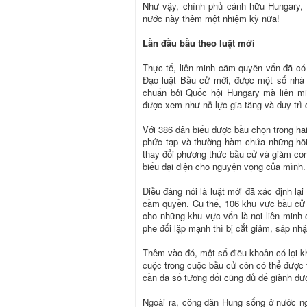
Như vậy, chính phủ cánh hữu Hungary, 
nước này thêm một nhiệm kỳ nữa!
Lần đầu bầu theo luật mới
Thực tế, liên minh cầm quyền vốn đã có 
Đạo luật Bầu cử mới, được một số nhà 
chuẩn bởi Quốc hội Hungary mà liên mi
được xem như nỗ lực gia tăng và duy trì
Với 386 dân biểu được bầu chọn trong ha
phức tạp và thường hàm chứa những hồi 
thay đổi phương thức bầu cử và giảm con 
biểu đại diện cho nguyện vọng của mình.
Điều đáng nói là luật mới đã xác định lạ
cầm quyền. Cụ thể, 106 khu vực bầu cử 
cho những khu vực vốn là nơi liên minh 
phe đối lập mạnh thì bị cắt giảm, sáp nh
Thêm vào đó, một số điều khoản có lợi 
cuộc trong cuộc bầu cử còn có thể được 
cần đa số tương đối cũng đủ để giành đư
Ngoài ra, công dân Hung sống ở nước ngo