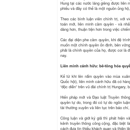
Hung tại các nước láng giềng được liên 
phiếu và đây có thể là một nguồn ủng h
Theo các bình luận viên chính trị, với 
toán mới, liên minh cầm quyền - và nh
dàng hơn, thuận tiện hơn trong việc chiế
Các đại diện phe cầm quyền, khi đệ trìn
muốn một chính quyền ổn định, bền vững 
phải là chính quyền của họ, được coi là
nay.
Liên minh cánh hữu: bê-tông hóa quy
Kể từ khi lên nắm quyền vào mùa xuân 
Quốc hội), liên minh cánh hữu đã có hàng
“độc diễn” trên vũ đài chính trị Hungary, 
Hiến pháp mới và Ðạo luật Truyền thông 
quyền tự do, trong đó có tự do ngôn luậ
tài thường xuyên và liên tục trên báo chí
Công luận và giới ký giả thì phát hiện 
kênh truyền thông công cộng, đặc biệt l
cách đưa tin thiếu khách quan và thiên l