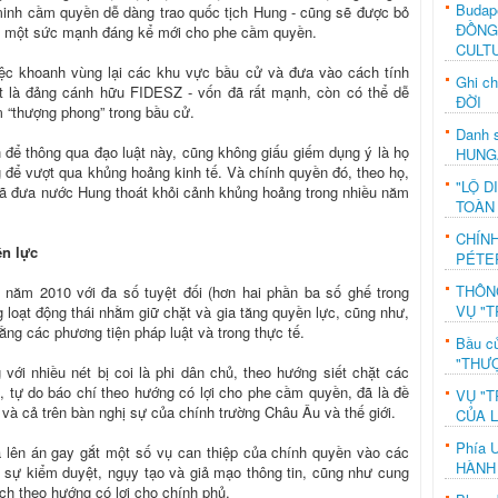
Budap
minh cầm quyền dễ dàng trao quốc tịch Hung - cũng sẽ được bỏ
ĐỒNG
ộ, một sức mạnh đáng kể mới cho phe cầm quyền.
CULT
việc khoanh vùng lại các khu vực bầu cử và đưa vào cách tính
Ghi c
ất là đảng cánh hữu FIDESZ - vốn đã rất mạnh, còn có thể dễ
ĐỜI
m “thượng phong” trong bầu cử.
Danh s
h để thông qua đạo luật này, cũng không giấu giếm dụng ý là họ
HUNG
để vượt qua khủng hoảng kinh tế. Và chính quyền đó, theo họ,
"LỘ D
 đã đưa nước Hung thoát khỏi cảnh khủng hoảng trong nhiều năm
TOÀN
CHÍN
ền lực
PÉTE
THÔN
năm 2010 với đa số tuyệt đối (hơn hai phần ba số ghế trong
VỤ "T
 loạt động thái nhằm giữ chặt và gia tăng quyền lực, cũng như,
bằng các phương tiện pháp luật và trong thực tế.
Bầu c
"THƯỢ
với nhiều nét bị coi là phi dân chủ, theo hướng siết chặt các
n, tự do báo chí theo hướng có lợi cho phe cầm quyền, đã là đề
VỤ "T
, và cả trên bàn nghị sự của chính trường Châu Âu và thế giới.
CỦA 
Phía 
và lên án gay gắt một số vụ can thiệp của chính quyền vào các
HÀNH
à sự kiểm duyệt, ngụy tạo và giả mạo thông tin, cũng như cung
ệch theo hướng có lợi cho chính phủ.