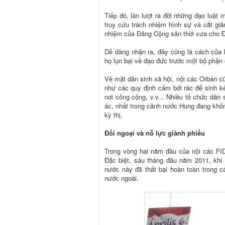
Tiếp đó, lần lượt ra đời những đạo luật
truy cứu trách nhiệm hình sự và cắt gi
nhiệm của Ðảng Cộng sản thời xưa cho Ðản
Dễ dàng nhận ra, đây cũng là cách của 
họ lụn bại về đạo đức trước một bộ phận
Về mặt dân sinh xã hội, nội các Orbán c
như các quy định cấm bới rác để sinh k
nơi công cộng, v.v... Nhiều tổ chức dân 
ác, nhất trong cảnh nước Hung đang khốn
kỳ thị.
Đối ngoại và nỗ lực giành phiếu
Trong vòng hai năm đầu của nội các FID
Đặc biệt, sáu tháng đầu năm 2011, khi 
nước này đã thất bại hoàn toàn trong c
nước ngoài.