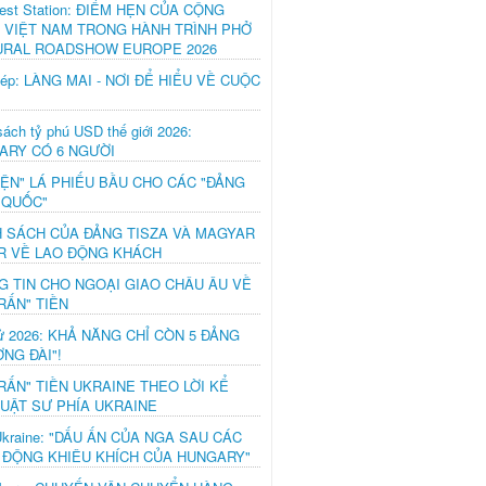
est Station: ĐIỂM HẸN CỦA CỘNG
 VIỆT NAM TRONG HÀNH TRÌNH PHỞ
URAL ROADSHOW EUROPE 2026
hép: LÀNG MAI - NƠI ĐỂ HIỂU VỀ CUỘC
ách tỷ phú USD thế giới 2026:
ARY CÓ 6 NGƯỜI
IỆN" LÁ PHIẾU BẦU CHO CÁC "ĐẢNG
 QUỐC"
H SÁCH CỦA ĐẢNG TISZA VÀ MAGYAR
R VỀ LAO ĐỘNG KHÁCH
G TIN CHO NGOẠI GIAO CHÂU ÂU VỀ
RẤN" TIỀN
ử 2026: KHẢ NĂNG CHỈ CÒN 5 ĐẢNG
NG ĐÀI"!
RẤN" TIỀN UKRAINE THEO LỜI KỂ
LUẬT SƯ PHÍA UKRAINE
Ukraine: "DẤU ẤN CỦA NGA SAU CÁC
 ĐỘNG KHIÊU KHÍCH CỦA HUNGARY"