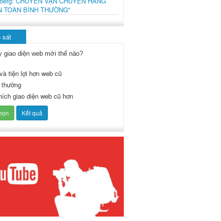
mberg: CHUYẾN VẬN CHUYỂN HÀNG
N TOÀN BÌNH THƯỜNG"
 sát
y giao diện web mới thế nào?
và tiện lợi hơn web cũ
 thường
thích giao diện web cũ hơn