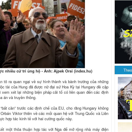
Theo
 nhiều cử tri ủng hộ - Ảnh: Ajpek Orsi (index.hu)
n tỏ ra quan ngại về sự hình thành và bành trướng của những
độc tài của Hung đã được nữ đại sứ Hoa Kỳ tại Hungary đề cập
i xem xét lại những biện pháp cải tổ có liên quan đến các định
òa án và truyền thông.
 “bất cần” trước các định chế của EU, cho rằng Hungary không
 Orbán Viktor thiên về các mối quan hệ với Trung Quốc và Liên
lực hợp tác kinh tế với hai cường quốc này.
kết một thỏa thuận hợp tác với Nga để mở rộng nhà máy điện