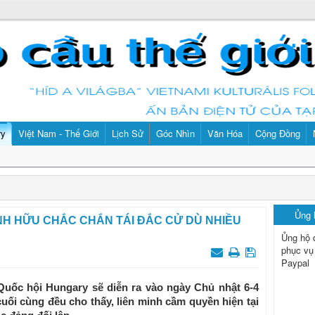
ry
Việt Nam - Thế Giới
Lịch Sử
Góc Nhìn
Văn Hóa
Cộng Đồng
Ủng
CÁNH HỮU CHẮC CHẮN TÁI ĐẮC CỬ DÙ NHIỀU
Ủng hộ 
phục vụ
Paypal
uốc hội Hungary sẽ diễn ra vào ngày Chủ nhật 6-4
cuối cùng đều cho thấy, liên minh cầm quyền hiện tại