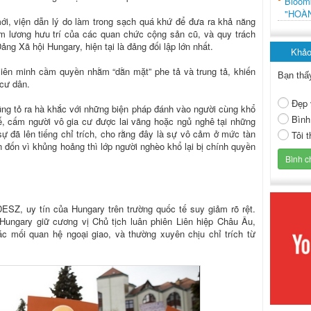
Bloo
"HOÀ
 mới, viện dẫn lý do làm trong sạch quá khứ để đưa ra khả năng
ảm lương hưu trí của các quan chức cộng sản cũ, và quy trách
g Xã hội Hungary, hiện tại là đảng đối lập lớn nhất.
Khảo
liên minh cầm quyền nhằm “dằn mặt” phe tả và trung tả, khiến
Bạn thấ
 cư dân.
Đẹp 
ũng tỏ ra hà khắc với những biện pháp đánh vào người cùng khổ
Bình
ế, cấm người vô gia cư được lai vãng hoặc ngủ nghê tại những
sự đã lên tiếng chỉ trích, cho rằng đây là sự vô cảm ở mức tàn
Tôi 
 đốn vì khủng hoảng thì lớp người nghèo khổ lại bị chính quyền
ESZ, uy tín của Hungary trên trường quốc tế suy giảm rõ rệt.
Hungary giữ cương vị Chủ tịch luân phiên Liên hiệp Châu Âu,
ác mối quan hệ ngoại giao, và thường xuyên chịu chỉ trích từ