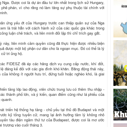
 Nga. Được coi là dự án đầu tư lớn nhất trong lịch sử Hungary,
í phê phán, vì cho rằng nó làm tăng sự phụ thuộc tài chính với
ninh.
ản ứng yếu ớt của Hungary trước can thiệp quân sự của Nga
em là trái hẳn với cách hành xử của các quốc gia khác trong
ông luận chê trách, và liên minh đối lập thì chỉ trích gay gắt.
ỳ này, liên minh cầm quyền cũng đã thực hiện được nhiều biện
 quả được một bộ phận cư dân cho là ngoạn mục. Đó có thể là lý
cử tri ủng hộ.
 các FIDESZ đã ép các hãng dịch vụ cung cấp nước, khí đốt,
ỉ lệ đáng kể đối với các gia đình khó khăn. Bằng động thái này,
của không ít người hưu trí, đứng tuổi hoặc nghèo khó, là giai
hiến tầng lớp lao động, viên chức trung lưu có thêm thu nhập -
 các thành phố lớn, và ý kiến, quan điểm cũng như lá phiếu của
g quanh.
hát triển hệ thống hạ tầng - chủ yếu tại thủ đô Budapst và một
 trước kỷ tổng tuyển cử, mang lại ảnh hưởng tâm lý không nhỏ
 tuyến tàu điện ngầm thứ tư của Budapest, được coi là mơ ước
i trương vào cuối tháng 3.