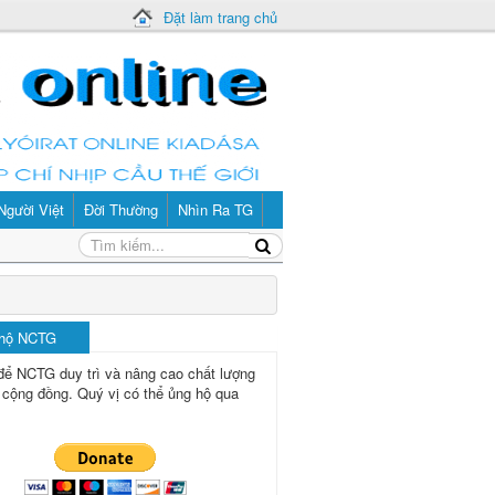
Đặt làm trang chủ
Người Việt
Đời Thường
Nhìn Ra TG
 hộ NCTG
để NCTG duy trì và nâng cao chất lượng
 cộng đồng.
Quý vị có thể ủng hộ qua