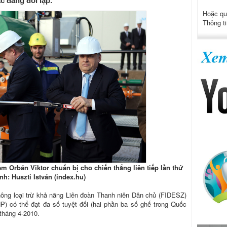
c đảng đối lập.
Hoặc qu
Thông ti
 Orbán Viktor chuẩn bị cho chiến thắng liên tiếp lần thứ
Ảnh: Huszti István (index.hu)
hông loại trừ khả năng Liên đoàn Thanh niên Dân chủ (FIDESZ)
) có thể đạt đa số tuyệt đối (hai phần ba số ghế trong Quốc
 tháng 4-2010.