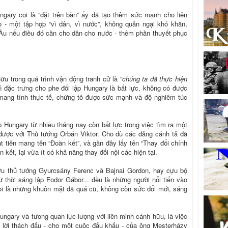
gary coi là “đặt trên bàn” ấy đã tạo thêm sức mạnh cho liên
 - một tập hợp “vì dân, vì nước”, không quản ngại khó khăn,
Âu nếu điều đó cần cho dân cho nước - thêm phần thuyết phục
ữu trong quá trình vận động tranh cử là “
chúng ta đã thực hiện
hì đặc trưng cho phe đối lập Hungary là bất lực, không có được
 mang tính thực tế, chứng tỏ được sức mạnh và độ nghiêm túc
Hungary từ nhiều tháng nay còn bất lực trong việc tìm ra một
được với Thủ tướng Orbán Viktor. Cho dù các đảng cánh tả đã
ạt tiên mang tên “Đoàn kết”, và gần đây lấy tên “Thay đổi chính
kết, lại vừa ít có khả năng thay đổi nội các hiện tại.
cựu thủ tướng Gyurcsány Ferenc và Bajnai Gordon, hay cựu bộ
ừ thời sáng lập Fodor Gábor... đều là những người nổi tiến vào
 coi là những khuôn mặt đã quá cũ, không còn sức đổi mới, sáng
ngary và tương quan lực lượng với liên minh cánh hữu, là việc
 lời thách đấu - cho một cuộc đấu khẩu - của ông Mesterházy