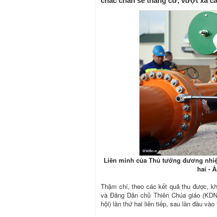
chắc chắn sẽ thắng cử, vượt xa cá
Liên minh của Thủ tướng đương nhiệm
hai - 
Thậm chí, theo các kết quả thu được, k
và Đảng Dân chủ Thiên Chúa giáo (KDNP
hội) lần thứ hai liên tiếp, sau lần đầu vào