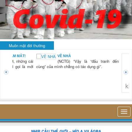
Muôn mặt đời thường
BẠN NAM MẤT!
VỀ NHÀ
TG) “Xời, những cái
(NCTG) “Vậy là “đấu tranh đến
tươi mới gọi là mới
cùng” của mình chẳng có tác dụng gì”.
không 
NHỊP CẦU THẾ GIỚI – HÍD A VILÁGBA