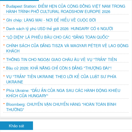
Budapest Station: ĐIỂM HẸN CỦA CỘNG ĐỒNG VIỆT NAM TRONG
HÀNH TRÌNH PHỞ CULTURAL ROADSHOW EUROPE 2026
Ghi chép: LÀNG MAI - NƠI ĐỂ HIỂU VỀ CUỘC ĐỜI
Danh sách tỷ phú USD thế giới 2026: HUNGARY CÓ 6 NGƯỜI
"LỘ DIỆN" LÁ PHIẾU BẦU CHO CÁC "ĐẢNG TOÀN QUỐC"
CHÍNH SÁCH CỦA ĐẢNG TISZA VÀ MAGYAR PÉTER VỀ LAO ĐỘNG
KHÁCH
THÔNG TIN CHO NGOẠI GIAO CHÂU ÂU VỀ VỤ "TRẤN" TIỀN
Bầu cử 2026: KHẢ NĂNG CHỈ CÒN 5 ĐẢNG "THƯỢNG ĐÀI"!
VỤ "TRẤN" TIỀN UKRAINE THEO LỜI KỂ CỦA LUẬT SƯ PHÍA
UKRAINE
Phía Ukraine: "DẤU ẤN CỦA NGA SAU CÁC HÀNH ĐỘNG KHIÊU
KHÍCH CỦA HUNGARY"
Bloomberg: CHUYẾN VẬN CHUYỂN HÀNG "HOÀN TOÀN BÌNH
THƯỜNG"
Khảo sát