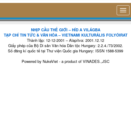
NHỊP CẦU THẾ GIỚI – HÍD A VILÁGBA
TẠP CHÍ TIN TỨC & VĂN HÓA – VIETNAMI KULTURÁLIS FOLYÓIRAT
Thành lập: 12-12-2001 – Alapítva: 2001.12.12
Giấy phép của Bộ Di sản Văn hóa Dân tộc Hungary: 2.2.4./73/2002.
Số đăng kí quốc tế tại Thư viện Quốc gia Hungary: ISSN 1588-5399
Powered by
NukeViet
- a product of
VINADES.,JSC