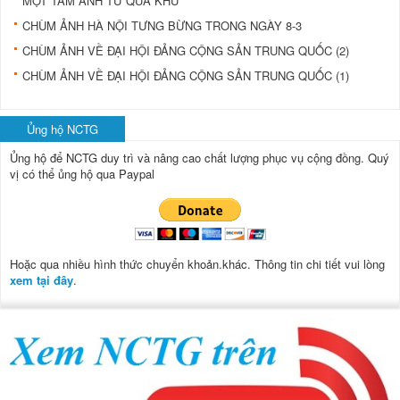
MỘT TẤM ẢNH TỪ QUÁ KHỨ
CHÙM ẢNH HÀ NỘI TƯNG BỪNG TRONG NGÀY 8-3
CHÙM ẢNH VỀ ĐẠI HỘI ĐẢNG CỘNG SẢN TRUNG QUỐC (2)
CHÙM ẢNH VỀ ĐẠI HỘI ĐẢNG CỘNG SẢN TRUNG QUỐC (1)
Ủng hộ NCTG
Ủng hộ để NCTG duy trì và nâng cao chất lượng phục vụ cộng đồng.
Quý
vị có thể ủng hộ qua Paypal
Hoặc qua nhiều hình thức chuyển khoản.khác. Thông tin chi tiết vui lòng
xem tại đây
.