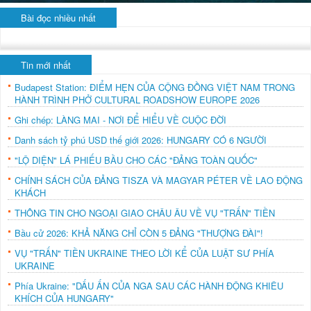
Bài đọc nhiều nhất
Tin mới nhất
Budapest Station: ĐIỂM HẸN CỦA CỘNG ĐỒNG VIỆT NAM TRONG
HÀNH TRÌNH PHỞ CULTURAL ROADSHOW EUROPE 2026
Ghi chép: LÀNG MAI - NƠI ĐỂ HIỂU VỀ CUỘC ĐỜI
Danh sách tỷ phú USD thế giới 2026: HUNGARY CÓ 6 NGƯỜI
"LỘ DIỆN" LÁ PHIẾU BẦU CHO CÁC "ĐẢNG TOÀN QUỐC"
CHÍNH SÁCH CỦA ĐẢNG TISZA VÀ MAGYAR PÉTER VỀ LAO ĐỘNG
KHÁCH
THÔNG TIN CHO NGOẠI GIAO CHÂU ÂU VỀ VỤ "TRẤN" TIỀN
Bầu cử 2026: KHẢ NĂNG CHỈ CÒN 5 ĐẢNG "THƯỢNG ĐÀI"!
VỤ "TRẤN" TIỀN UKRAINE THEO LỜI KỂ CỦA LUẬT SƯ PHÍA
UKRAINE
Phía Ukraine: "DẤU ẤN CỦA NGA SAU CÁC HÀNH ĐỘNG KHIÊU
KHÍCH CỦA HUNGARY"