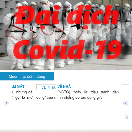
Muôn mặt đời thường
BẠN NAM MẤT!
VỀ NHÀ
TG) “Xời, những cái
(NCTG) “Vậy là “đấu tranh đến
tươi mới gọi là mới
cùng” của mình chẳng có tác dụng gì”.
không 