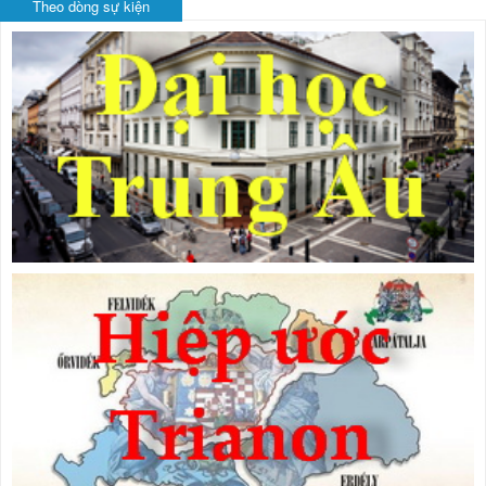
Theo dòng sự kiện