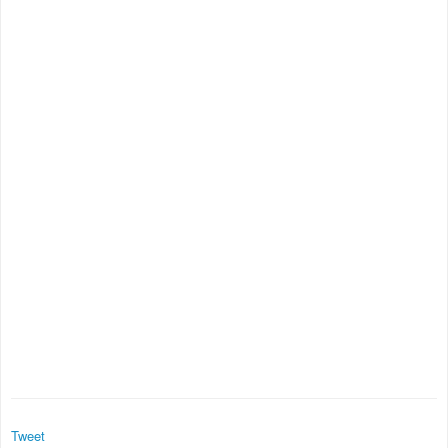
Tweet