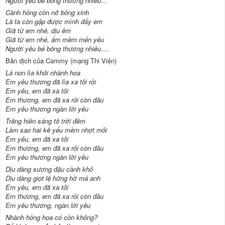
Người yêu bé bỏng thương nhiều…
Cành hồng còn nở bông xinh
Là ta còn gặp được mình đấy em
Giã từ em nhé, dịu êm
Giã từ em nhé, ấm mềm mến yêu
Người yêu bé bỏng thương nhiều….
Bản dịch của Cammy (mạng Thi Viện)
Lá non lìa khỏi nhành hoa
Em yêu thương đã lìa xa tôi rồi
Em yêu, em đã xa tôi
Em thương, em đã xa rồi còn đâu
Em yêu thương ngàn lời yêu
Trăng hiền sáng tỏ trời đêm
Làm sao hai kẻ yếu mềm nhợt môi
Em yêu, em đã xa tôi
Em thương, em đã xa rồi còn đâu
Em yêu thương ngàn lời yêu
Dịu dàng sương đậu cành khô
Dịu dàng giọt lệ hững hờ má anh
Em yêu, em đã xa tôi
Em thương, em đã xa rồi còn đâu
Em yêu thương, ngàn lời yêu
Nhành hồng hoa có còn không?