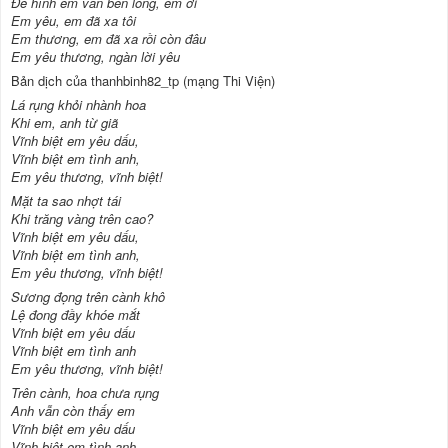
Để hình em vẫn bên lòng, em ơi
Em yêu, em đã xa tôi
Em thương, em đã xa rồi còn đâu
Em yêu thương, ngàn lời yêu
Bản dịch của thanhbinh82_tp (mạng Thi Viện)
Lá rụng khỏi nhành hoa
Khi em, anh từ giã
Vĩnh biệt em yêu dấu,
Vĩnh biệt em tình anh,
Em yêu thương, vĩnh biệt!
Mặt ta sao nhợt tái
Khi trăng vàng trên cao?
Vĩnh biệt em yêu dấu,
Vĩnh biệt em tình anh,
Em yêu thương, vĩnh biệt!
Sương đọng trên cành khô
Lệ đong đầy khóe mắt
Vĩnh biệt em yêu dấu
Vĩnh biệt em tình anh
Em yêu thương, vĩnh biệt!
Trên cành, hoa chưa rụng
Anh vẫn còn thấy em
Vĩnh biệt em yêu dấu
Vĩnh biệt em tình anh