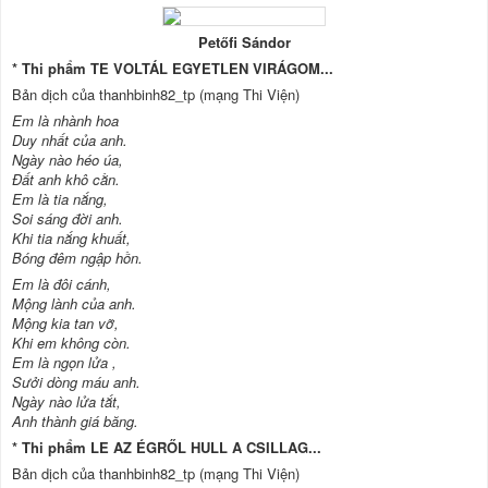
Petőfi Sándor
* Thi phẩm TE VOLTÁL EGYETLEN VIRÁGOM...
Bản dịch của thanhbinh82_tp (mạng Thi Viện)
Em là nhành hoa
Duy nhất của anh.
Ngày nào héo úa,
Đất anh khô cằn.
Em là tia nắng,
Soi sáng đời anh.
Khi tia nắng khuất,
Bóng đêm ngập hồn.
Em là đôi cánh,
Mộng lành của anh.
Mộng kia tan vỡ,
Khi em không còn.
Em là ngọn lửa ,
Sưởi dòng máu anh.
Ngày nào lửa tắt,
Anh thành giá băng.
* Thi phẩm LE AZ ÉGRŐL HULL A CSILLAG...
Bản dịch của thanhbinh82_tp (mạng Thi Viện)