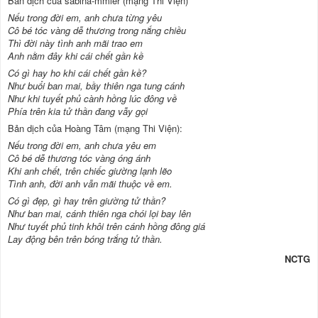
Bản dịch của sabina-mmler (mạng Thi Viện)
Nếu trong đời em, anh chưa từng yêu
Cô bé tóc vàng dễ thương trong nắng chiều
Thì đời này tình anh mãi trao em
Anh nằm đây khi cái chết gần kề
Có gì hay ho khi cái chết gần kề?
Như buổi ban mai, bầy thiên nga tung cánh
Như khi tuyết phủ cành hồng lúc đông về
Phía trên kia tử thần đang vẫy gọi
Bản dịch của Hoàng Tâm (mạng Thi Viện):
Nếu trong đời em, anh chưa yêu em
Cô bé dễ thương tóc vàng óng ánh
Khi anh chết, trên chiếc giường lạnh lẽo
Tình anh, đời anh vẫn mãi thuộc về em.
Có gì đẹp, gì hay trên giường tử thần?
Như ban mai, cánh thiên nga chói lọi bay lên
Như tuyết phủ tinh khôi trên cánh hồng đông giá
Lay động bên trên bóng trắng tử thần.
NCTG