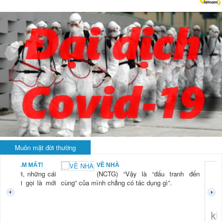
Muôn mặt đời thường
ẠN NAM MẤT!
VỀ NHÀ
) “Xời, những cái
(NCTG) “Vậy là “đấu tranh đến
ơi mới gọi là mới
cùng” của mình chẳng có tác dụng gì”.