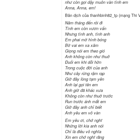
như còn gọi dậy muôn vàn tình em
Anna, Anna, em!
Bản dịch của thanhbinh82_tp (mạng Thi V
Năm tháng đến rồi đi
Tình em còn vươn vấn
Nhưng tình anh, tình anh
Em phai mờ hình bóng
Bờ vai em xa xăm
Giọng nói em theo gió
Anh không còn như thuở
Đuổi em khi dỗi hờn
Trong cuộc đời của anh
Như cây rừng rậm rạp
Giờ đây lòng tạm yên
Anh lại gọi tên em
Anh giờ đã khác xưa
Không còn như thuở trước
Run trước ánh mắt em
Giờ đây anh chỉ biết
Anh yêu em vô vàn
Em yêu ơi, chớ nghĩ
Những lời kia anh nói
Chỉ là điều vô nghĩa
Xin em chớ nghĩ rằng