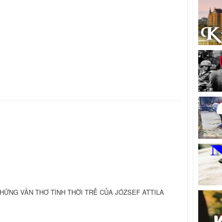
5): NHỮNG VẦN THƠ TÌNH THỜI TRẺ CỦA JÓZSEF ATTILA