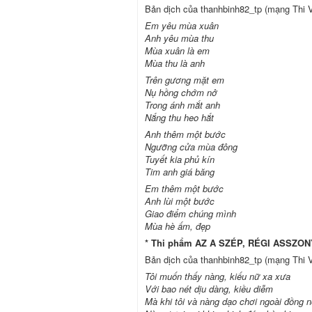
Bản dịch của thanhbinh82_tp (mạng Thi V
Em yêu mùa xuân
Anh yêu mùa thu
Mùa xuân là em
Mùa thu là anh
Trên gương mặt em
Nụ hồng chớm nở
Trong ánh mắt anh
Nắng thu heo hắt
Anh thêm một bước
Ngưỡng cửa mùa đông
Tuyết kia phủ kín
Tim anh giá băng
Em thêm một bước
Anh lùi một bước
Giao điểm chúng mình
Mùa hè ấm, đẹp
* Thi phẩm AZ A SZÉP, RÉGI ASSZONY 
Bản dịch của thanhbinh82_tp (mạng Thi V
Tôi muốn thấy nàng, kiếu nữ xa xưa
Với bao nét dịu dàng, kiều diễm
Mà khi tôi và nàng dạo chơi ngoài đồng n