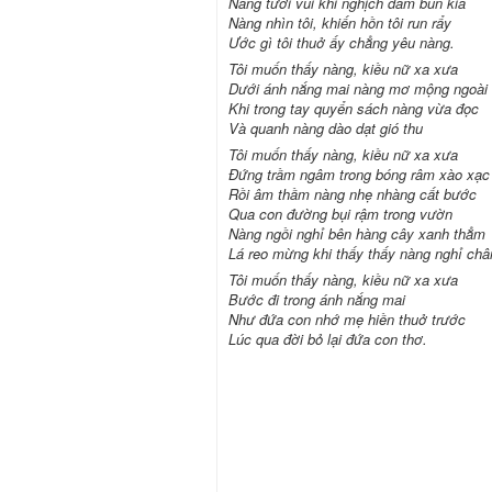
Nàng tươi vui khi nghịch đám bùn kia
Nàng nhìn tôi, khiến hồn tôi run rẩy
Ước gì tôi thuở ấy chẳng yêu nàng.
Tôi muốn thấy nàng, kiều nữ xa xưa
Dưới ánh nắng mai nàng mơ mộng ngoài
Khi trong tay quyển sách nàng vừa đọc
Và quanh nàng dào dạt gió thu
Tôi muốn thấy nàng, kiều nữ xa xưa
Đứng trầm ngâm trong bóng râm xào xạc
Rồi âm thầm nàng nhẹ nhàng cất bước
Qua con đường bụi rậm trong vườn
Nàng ngồi nghỉ bên hàng cây xanh thẳm
Lá reo mừng khi thấy thấy nàng nghỉ châ
Tôi muốn thấy nàng, kiều nữ xa xưa
Bước đi trong ánh nắng mai
Như đứa con nhớ mẹ hiền thuở trước
Lúc qua đời bỏ lại đứa con thơ.