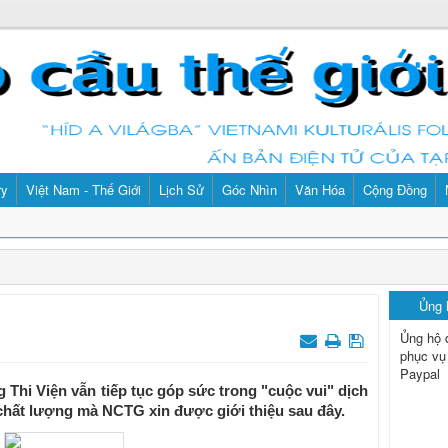
ry
Việt Nam - Thế Giới
Lịch Sử
Góc Nhìn
Văn Hóa
Cộng Đồng
Ủng
Ủng hộ 
phục vụ
Paypal
Thi Viện vẫn tiếp tục góp sức trong "cuộc vui" dịch
hất lượng mà NCTG xin được giới thiệu sau đây.