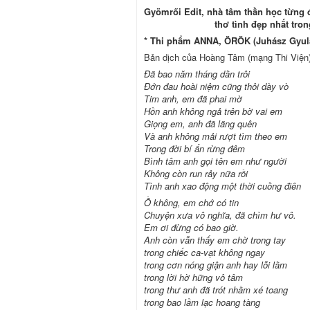
Gyömrői Edit, nhà tâm thần học từng đ
thơ tình đẹp nhất tro
* Thi phẩm ANNA, ÖRÖK (Juhász Gyul
Bản dịch của Hoàng Tâm (mạng Thi Viện
Đã bao năm tháng dần trôi
Đớn đau hoài niệm cũng thôi dày vò
Tim anh, em đã phai mờ
Hồn anh không ngả trên bờ vai em
Giọng em, anh đã lãng quên
Và anh không mải rượt tìm theo em
Trong đời bí ẩn rừng đêm
Bình tâm anh gọi tên em như người
Không còn run rảy nữa rồi
Tình anh xao động một thời cuồng điên
Ồ không, em chớ có tin
Chuyện xưa vô nghĩa, đã chìm hư vô.
Em ơi đừng có bao giờ.
Anh còn vẫn thấy em chờ trong tay
trong chiếc ca-vạt không ngay
trong cơn nóng giận anh hay lỗi lầm
trong lời hờ hững vô tâm
trong thư anh đã trót nhầm xé toang
trong bao lầm lạc hoang tàng