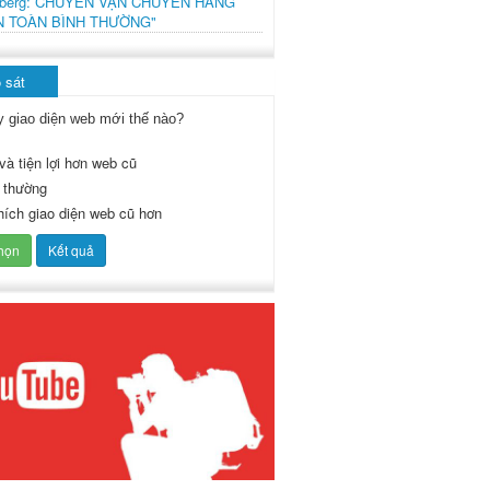
mberg: CHUYẾN VẬN CHUYỂN HÀNG
N TOÀN BÌNH THƯỜNG"
 sát
y giao diện web mới thế nào?
và tiện lợi hơn web cũ
 thường
thích giao diện web cũ hơn