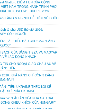
est Station: ĐIỂM HẸN CỦA CỘNG
 VIỆT NAM TRONG HÀNH TRÌNH PHỞ
URAL ROADSHOW EUROPE 2026
hép: LÀNG MAI - NƠI ĐỂ HIỂU VỀ CUỘC
ách tỷ phú USD thế giới 2026:
ARY CÓ 6 NGƯỜI
IỆN" LÁ PHIẾU BẦU CHO CÁC "ĐẢNG
 QUỐC"
H SÁCH CỦA ĐẢNG TISZA VÀ MAGYAR
R VỀ LAO ĐỘNG KHÁCH
G TIN CHO NGOẠI GIAO CHÂU ÂU VỀ
RẤN" TIỀN
ử 2026: KHẢ NĂNG CHỈ CÒN 5 ĐẢNG
NG ĐÀI"!
RẤN" TIỀN UKRAINE THEO LỜI KỂ
LUẬT SƯ PHÍA UKRAINE
Ukraine: "DẤU ẤN CỦA NGA SAU CÁC
 ĐỘNG KHIÊU KHÍCH CỦA HUNGARY"