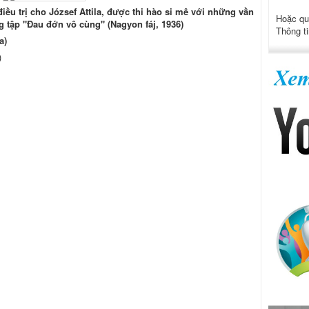
iều trị cho József Attila, được thi hào si mê với những vần
Hoặc qu
ng tập "Đau đớn vô cùng" (Nagyon fáj, 1936)
Thông ti
a)
)