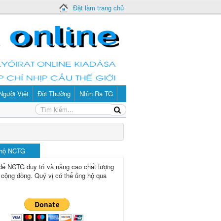
Đặt làm trang chủ
Người Việt
Đời Thường
Nhìn Ra TG
 hộ NCTG
để NCTG duy trì và nâng cao chất lượng
 cộng đồng.
Quý vị có thể ủng hộ qua