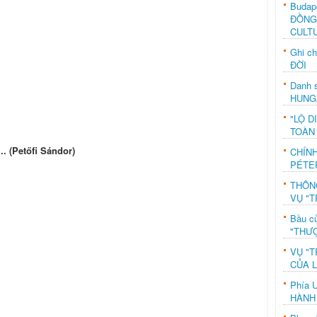
Budap
ĐỒNG
CULT
Ghi c
ĐỜI
Danh s
HUNG
"LỘ D
TOÀN
 (Petőfi Sándor)
CHÍN
PÉTE
THÔN
VỤ "T
Bầu c
"THƯỢ
VỤ "T
CỦA 
Phía 
HÀNH