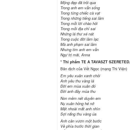
Mộng đẹp đã trôi qua
Trong anh em vẫn sống
Trong từng chiếc cà vạt
Trong những tiếng sai lầm
Trong mỗi lời chào hỏi
Trong mỗi địa chỉ sai
Những lá thư xé nát
Trong cuộc đời lầm lạc
Mà anh phạm sai lầm
Nhưng tim anh em vẫn
Ngự trị mãi, Anna
* Thi phẩm TE A TAVASZT SZERETED...
Bản dịch của Vết Ngọc (mạng Thi Viện)
Em yêu xuân xanh chồi
Anh yêu thu vàng lá
Đời em mùa xuân đó
Đời anh đây mùa thu
Non mềm nét duyên em
Nụ xuân hồng hé nở
Mệt nhoài mắt anh nhìn
Sợi nắng thu vàng úa
Anh cần vươn một bước
Về phía trước thời gian