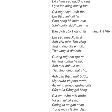
Để chạm vào ngưỡng cửa
Lạnh lẽo đông hoang tàn
Giá một nhịp - một thôi
Em tiến, anh lùi lại
Phía nắng hè mềm mại
Sánh bước dưới ban mai
Bản dịch của Hoàng Tâm (mạng Thi Viện
Em yêu mùa Xuân ấm,
Anh yêu mùa Thu vàng.
Xuân hồng đời em đó,
Thu vàng là đời anh.
Gương mặt em rực rỡ
Nụ Xuân bừng hé nở,
Ánh mắt anh uể oải
Tia nắng vàng nhạt Thu.
Anh cần thêm một bước,
Một bước về phía trước,
Ẩn mình trong ngưỡng cửa
Của mùa Đông giá băng.
Giá em thêm một bước,
Và anh lùi lại sau,
Chúng ta sẽ gặp nhau
Trong mùa Hè ấm, đẹp.