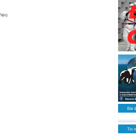
iện):
Bài 
Tin 