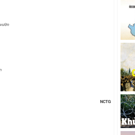
 vườn
n
NCTG