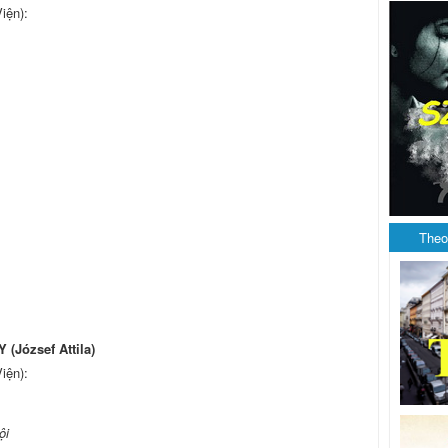
iện):
Theo
(József Attila)
iện):
ội