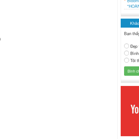
Bloo
"HOÀ
Khảo
Bạn thấ
)
Đẹp 
Bình
Tôi 