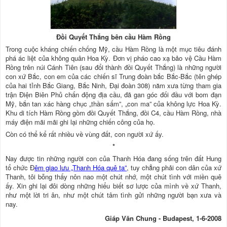
Đồi Quyết Thắng bên cầu Hàm Rồng
Trong cuộc kháng chiến chống Mỹ, cầu Hàm Rồng là một mục tiêu đánh
phá ác liệt của không quân Hoa Kỳ. Đơn vị pháo cao xạ bảo vệ Cầu Hàm
Rồng trên núi Cánh Tiên (sau đổi thành đồi Quyết Thắng) là những người
con xứ Bắc, con em của các chiến sĩ Trung đoàn bắc Bắc-Bắc (tên ghép
của hai tỉnh Bắc Giang, Bắc Ninh, Đại đoàn 308) năm xưa từng tham gia
trận Điện Biên Phủ chấn động địa cầu, đã gan góc đối đầu với bom đạn
Mỹ, bắn tan xác hàng chục „thần sấm”, „con ma” của không lực Hoa Kỳ.
Khu di tích Hàm Rồng gồm đồi Quyết Thắng, đồi C4, cầu Hàm Rồng, nhà
máy điện mãi mãi ghi lại những chiến công của họ.
Còn có thể kể rất nhiều về vùng đất, con người xứ ấy.
*
Nay được tin những người con của Thanh Hóa đang sống trên đất Hung
tổ chức Đ
êm giao lưu „Thanh Hóa quê ta”
, tuy chẳng phải con dân của xứ
Thanh, tôi bỗng thấy nôn nao một chút nhớ, một chút tình với miền quê
ấy. Xin ghi lại đôi dòng những hiểu biết sơ lược của mình về xứ Thanh,
như một lời tri ân, như một chút tâm tình gửi những người bạn xưa và
nay.
Giáp Văn Chung - Budapest, 1-6-2008