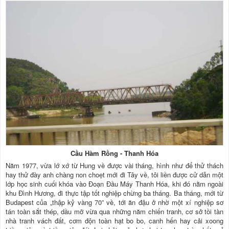
Cầu Hàm Rồng - Thanh Hóa
Năm 1977, vừa lớ xớ từ Hung về được vài tháng, hình như để thử thách
hay thử đày anh chàng non choẹt mới đi Tây về, tôi liền được cử dẫn một
lớp học sinh cuối khóa vào Đoạn Đầu Máy Thanh Hóa, khi đó nằm ngoài
khu Đình Hương, đi thực tập tốt nghiệp chừng ba tháng. Ba tháng, mới từ
Budapest của „thập kỷ vàng 70” về, tới ăn đậu ở nhờ một xí nghiệp sơ
tán toàn sắt thép, dầu mỡ vừa qua những năm chiến tranh, cơ sở tồi tàn
nhà tranh vách đất, cơm độn toàn hạt bo bo, canh hến hay cải xoong