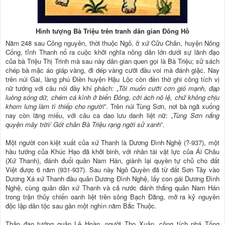
Hình tượng Bà Triệu trên tranh dân gian Đông Hồ
Năm 248 sau Công nguyên, thời thuộc Ngô, ở xứ Cửu Chân, huyện Nông
Cống, tỉnh Thanh nổ ra cuộc khởi nghĩa nông dân lớn dưới sự lãnh đạo
của bà Triệu Thị Trinh mà sau này dân gian quen gọi là Bà Triệu; sử sách
chép bà mặc áo giáp vàng, đi dép vàng cưỡi đầu voi mà đánh giặc. Nay
trên núi Gai, làng phú Điền huyện Hậu Lộc còn đền thờ ghi công tích vị
nữ tướng với câu nói đầy khí phách: „
Tôi muốn cưỡi cơn gió mạnh, đạp
luồng sóng dữ, chém cá kình ở biển Đông, cởi ách nô lệ, chứ không chịu
khom lưng làm tì thiếp cho người
”. Trên núi Tùng Sơn, nơi bà ngã xuống
nay còn lăng miếu, với câu ca dao lưu danh liệt nữ: „
Tùng Sơn nắng
quyện mây trời/ Gót chân Bà Triệu rạng ngời sử xanh
”.
Một người con kiệt xuất của xứ Thanh là Dương Đình Nghệ (?-937), một
hầu tướng của Khúc Hạo đã khởi binh, với nhân tài vật lực của Ái Châu
(Xứ Thanh), đánh đuổi quân Nam Hán, giành lại quyền tự chủ cho đất
Việt được 6 năm (931-937). Sau này Ngô Quyền đã từ đất Sơn Tây vào
Dương Xá xứ Thanh đầu quân Dương Đình Nghệ, lấy con gái Dương Đình
Nghệ, cùng quân dân xứ Thanh và cả nước đánh thắng quân Nam Hán
trong trận thủy chiến oanh liệt trên sông Bạch Đằng, mở ra kỷ nguyên
độc lập dân tộc sau gần một nghìn năm Bắc Thuộc.
Thập đạo tướng quân Lê Hoàn, người Thọ Xuân, công tích phá Tống