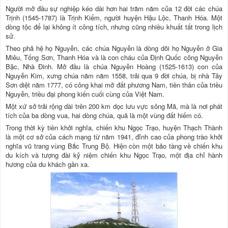
Người mở đầu sự nghiệp kéo dài hơn hai trăm năm của 12 đời các chúa
Trịnh (1545-1787) là Trịnh Kiểm, người huyện Hậu Lộc, Thanh Hóa. Một
dòng tộc để lại không ít công tích, nhưng cũng nhiều khuất tất trong lịch
sử.
Theo phả hệ họ Nguyễn, các chúa Nguyễn là dòng dõi họ Nguyễn ở Gia
Miêu, Tống Sơn, Thanh Hóa và là con cháu của Định Quốc công Nguyễn
Bặc, Nhà Đinh. Mở đầu là chúa Nguyễn Hoàng (1525-1613) con của
Nguyễn Kim, xưng chúa năm năm 1558, trải qua 9 đời chúa, bị nhà Tây
Sơn diệt năm 1777, có công khai mở đất phương Nam, tiền thân của triều
Nguyễn, triều đại phong kiến cuối cùng của Việt Nam.
Một xứ sở trải rộng dài trên 200 km dọc lưu vực sông Mã, mà là nơi phát
tích của ba dòng vua, hai dòng chúa, quả là một vùng đất hiếm có.
Trong thời kỳ tiền khởi nghĩa, chiến khu Ngọc Trạo, huyện Thạch Thành
là một cơ sở của cách mạng từ năm 1941, đỉnh cao của phong trào khởi
nghĩa vũ trang vùng Bắc Trung Bộ. Hiện còn một bảo tàng về chiến khu
du kích và tượng đài kỷ niệm chiến khu Ngọc Trạo, một địa chỉ hành
hương của du khách gần xa.