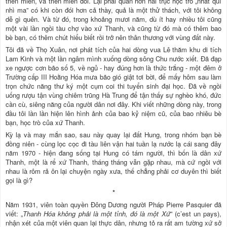
triền miên, và triền miên đói. Lại phải quản hơn hai trục học trò „nhất quỉ
nhì ma” có khi còn đói hơn cả thày, quả là một thử thách, với tôi không
dễ gì quên. Và từ đó, trong khoảng mươi năm, dù ít hay nhiều tôi cũng
một vài lần ngồi tàu chợ vào xứ Thanh, và cũng từ đó mà có thêm bao
bè bạn, có thêm chút hiểu biết rồi trở nên thân thương với vùng đất này.
Tôi đã về Thọ Xuân, nơi phát tích của hai dòng vua Lê thăm khu di tích
Lam Kinh và một lần ngâm mình xuống dòng sông Chu nước xiết. Đã đạp
xe ngược cơn bão số 5, về ngủ - hay đúng hơn là thức trắng - một đêm ở
Trường cấp III Hoằng Hóa mưa bão gió giật tơi bời, để mấy hôm sau làm
trọn chức năng thư ký một cụm coi thi tuyển sinh đại học. Đã về ngồi
uống rượu tận vùng chiêm trũng Hà Trung để tận thấy sự nghèo khó, đức
cần cù, siêng năng của người dân nơi đây. Khi viết những dòng này, trong
đầu tôi lần lần hiện lên hình ảnh của bao kỷ niệm cũ, của bao nhiêu bè
bạn, học trò của xứ Thanh.
Kỳ lạ và may mắn sao, sau này quay lại đất Hung, trong nhóm bạn bè
đồng niên - cùng lọc cọc đi tàu liên vận hai tuần lạ nước lạ cái sang đây
năm 1970 - hiện đang sống tại Hung có tám người, thì bốn là dân xứ
Thanh, một là rể xứ Thanh, tháng tháng vẫn gặp nhau, mà cứ ngồi với
nhau là rôm rả ôn lại chuyện ngày xưa, thế chẳng phải cơ duyên thì biết
gọi là gì?
*
Năm 1931, viên toàn quyền Đông Dương người Pháp Pierre Pasquier đã
viết: „
Thanh Hóa không phải là một tỉnh, đó là một Xứ
” (c’est un pays),
nhận xét của một viên quan lại thực dân, nhưng tỏ ra rất am tường xứ sở