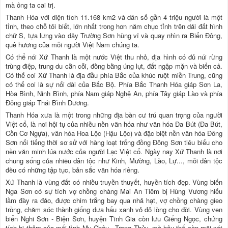
mà ông ta cai trị.
Thanh Hóa với diện tích 11.168 km2 và dân số gần 4 triệu người là một
tỉnh, theo chỗ tôi biết, lớn nhất trong hơn năm chục tỉnh trên dải đất hình
chữ S, tựa lưng vào dãy Trường Sơn hùng vĩ và quay nhìn ra Biển Đông,
quê hương của mỗi người Việt Nam chúng ta.
Có thể nói Xứ Thanh là một nước Việt thu nhỏ, địa hình có đủ núi rừng
trùng điệp, trung du cằn cỗi, đồng bằng úng lụt, đất ngập mặn và biển cả.
Có thể coi Xứ Thanh là địa đầu phía Bắc của khúc ruột miền Trung, cũng
có thể coi là sự nối dài của Bắc Bộ. Phía Bắc Thanh Hóa giáp Sơn La,
Hòa Bình, Ninh Bình, phía Nam giáp Nghệ An, phía Tây giáp Lào và phía
Đông giáp Thái Bình Dương.
Thanh Hóa xưa là một trong những địa bàn cư trú quan trọng của người
Việt cổ, là nơi hội tụ của nhiều nền văn hóa như văn hóa Đa Bút (Đa Bút,
Cồn Cơ Ngựa), văn hóa Hoa Lộc (Hậu Lộc) và đặc biệt nền văn hóa Đông
Sơn nổi tiếng thời sơ sử với hàng loạt trống đồng Đông Sơn tiêu biểu cho
nền văn minh lúa nước của người Lạc Việt cổ. Ngày nay Xứ Thanh là nơi
chung sống của nhiều dân tộc như Kinh, Mường, Lào, Lự..., mỗi dân tộc
đều có những tập tục, bản sắc văn hóa riêng.
Xứ Thanh là vùng đất có nhiều truyền thuyết, huyền tích đẹp. Vùng biển
Nga Sơn có sự tích vợ chồng chàng Mai An Tiêm bị Hùng Vương hiểu
lầm đày ra đảo, được chim trắng bay qua nhả hạt, vợ chồng chàng gieo
trồng, chăm sóc thành giống dưa hấu xanh vỏ đỏ lòng cho đời. Vùng ven
biển Nghi Sơn - Biện Sơn, huyện Tĩnh Gia còn lưu Giếng Ngọc, chứng
tích bi thảm của mối tình Mỵ Châu - Trọng Thủy, mà hậu thế còn mãi xót