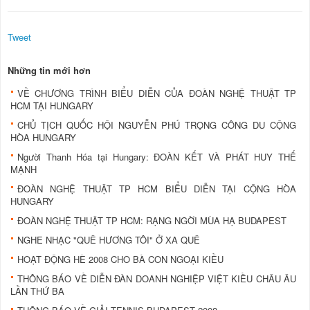
Tweet
Những tin mới hơn
VỀ CHƯƠNG TRÌNH BIỂU DIỄN CỦA ĐOÀN NGHỆ THUẬT TP
HCM TẠI HUNGARY
CHỦ TỊCH QUỐC HỘI NGUYỄN PHÚ TRỌNG CÔNG DU CỘNG
HÒA HUNGARY
Người Thanh Hóa tại Hungary: ĐOÀN KẾT VÀ PHÁT HUY THẾ
MẠNH
ĐOÀN NGHỆ THUẬT TP HCM BIỂU DIỄN TẠI CỘNG HÒA
HUNGARY
ĐOÀN NGHỆ THUẬT TP HCM: RẠNG NGỜI MÙA HẠ BUDAPEST
NGHE NHẠC "QUÊ HƯƠNG TÔI" Ở XA QUÊ
HOẠT ĐỘNG HÈ 2008 CHO BÀ CON NGOẠI KIỀU
THÔNG BÁO VỀ DIỄN ĐÀN DOANH NGHIỆP VIỆT KIỀU CHÂU ÂU
LẦN THỨ BA