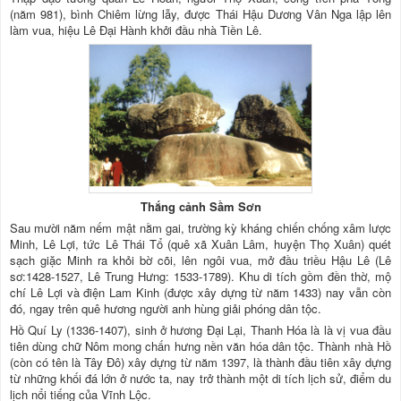
(năm 981), bình Chiêm lừng lẫy, được Thái Hậu Dương Vân Nga lập lên
làm vua, hiệu Lê Đại Hành khởi đầu nhà Tiền Lê.
Thắng cảnh Sầm Sơn
Sau mười năm nếm mật nằm gai, trường kỳ kháng chiến chống xâm lược
Minh, Lê Lợi, tức Lê Thái Tổ (quê xã Xuân Lâm, huyện Thọ Xuân) quét
sạch giặc Minh ra khỏi bờ cõi, lên ngôi vua, mở đầu triều Hậu Lê (Lê
sơ:1428-1527, Lê Trung Hưng: 1533-1789). Khu di tích gồm đền thờ, mộ
chí Lê Lợi và điện Lam Kinh (được xây dựng từ năm 1433) nay vẫn còn
đó, ngay trên quê hương người anh hùng giải phóng dân tộc.
Hồ Quí Ly (1336-1407), sinh ở hương Đại Lại, Thanh Hóa là là vị vua đầu
tiên dùng chữ Nôm mong chấn hưng nền văn hóa dân tộc. Thành nhà Hồ
(còn có tên là Tây Đô) xây dựng từ năm 1397, là thành đầu tiên xây dựng
từ những khối đá lớn ở nước ta, nay trở thành một di tích lịch sử, điểm du
lịch nổi tiếng của Vĩnh Lộc.