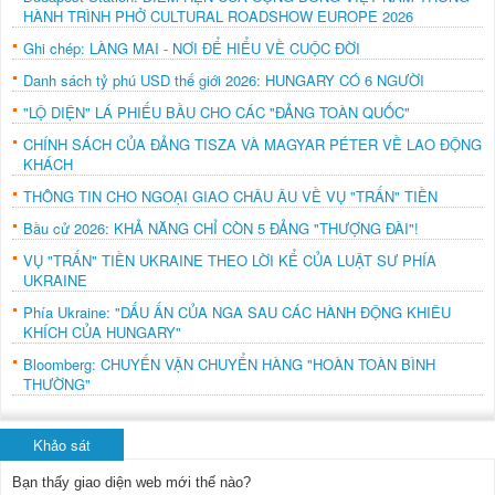
HÀNH TRÌNH PHỞ CULTURAL ROADSHOW EUROPE 2026
Ghi chép: LÀNG MAI - NƠI ĐỂ HIỂU VỀ CUỘC ĐỜI
Danh sách tỷ phú USD thế giới 2026: HUNGARY CÓ 6 NGƯỜI
"LỘ DIỆN" LÁ PHIẾU BẦU CHO CÁC "ĐẢNG TOÀN QUỐC"
CHÍNH SÁCH CỦA ĐẢNG TISZA VÀ MAGYAR PÉTER VỀ LAO ĐỘNG
KHÁCH
THÔNG TIN CHO NGOẠI GIAO CHÂU ÂU VỀ VỤ "TRẤN" TIỀN
Bầu cử 2026: KHẢ NĂNG CHỈ CÒN 5 ĐẢNG "THƯỢNG ĐÀI"!
VỤ "TRẤN" TIỀN UKRAINE THEO LỜI KỂ CỦA LUẬT SƯ PHÍA
UKRAINE
Phía Ukraine: "DẤU ẤN CỦA NGA SAU CÁC HÀNH ĐỘNG KHIÊU
KHÍCH CỦA HUNGARY"
Bloomberg: CHUYẾN VẬN CHUYỂN HÀNG "HOÀN TOÀN BÌNH
THƯỜNG"
Khảo sát
Bạn thấy giao diện web mới thế nào?