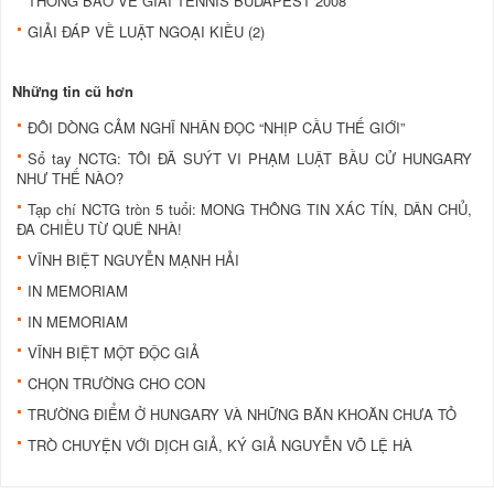
THÔNG BÁO VỀ GIẢI TENNIS BUDAPEST 2008
GIẢI ĐÁP VỀ LUẬT NGOẠI KIỀU (2)
Những tin cũ hơn
ĐÔI DÒNG CẢM NGHĨ NHÂN ĐỌC “NHỊP CẦU THẾ GIỚI”
Sổ tay NCTG: TÔI ĐÃ SUÝT VI PHẠM LUẬT BẦU CỬ HUNGARY
NHƯ THẾ NÀO?
Tạp chí NCTG tròn 5 tuổi: MONG THÔNG TIN XÁC TÍN, DÂN CHỦ,
ĐA CHIỀU TỪ QUÊ NHÀ!
VĨNH BIỆT NGUYỄN MẠNH HẢI
IN MEMORIAM
IN MEMORIAM
VĨNH BIỆT MỘT ÐỘC GIẢ
CHỌN TRƯỜNG CHO CON
TRƯỜNG ÐIỂM Ở HUNGARY VÀ NHỮNG BĂN KHOĂN CHƯA TỎ
TRÒ CHUYỆN VỚI DỊCH GIẢ, KÝ GIẢ NGUYỄN VÕ LỆ HÀ