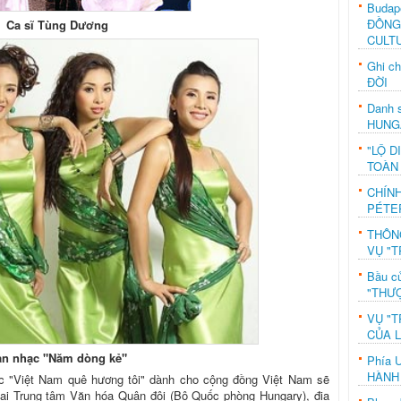
Budap
ĐỒNG
Ca sĩ Tùng Dương
CULT
Ghi c
ĐỜI
Danh s
HUNG
"LỘ D
TOÀN
CHÍN
PÉTE
THÔN
VỤ "T
Bầu c
"THƯỢ
VỤ "T
CỦA 
an nhạc "Năm dòng kẻ"
Phía 
HÀNH
c "Việt Nam quê hương tôi" dành cho cộng đồng Việt Nam sẽ
tại Trung tâm Văn hóa Quân đội (Bộ Quốc phòng Hungary), địa