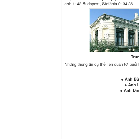
chỉ: 1143 Budapest, Stefánia út 34-36.
Tru
Những thông tin cụ thể liên quan tới buổi
● Anh Bù
● Anh L
● Anh Đin