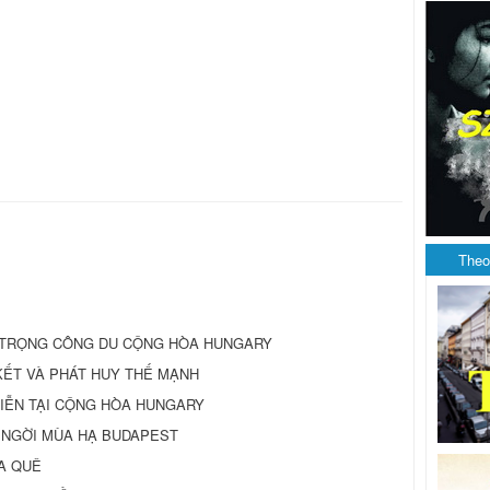
Theo
 TRỌNG CÔNG DU CỘNG HÒA HUNGARY
N KẾT VÀ PHÁT HUY THẾ MẠNH
IỄN TẠI CỘNG HÒA HUNGARY
 NGỜI MÙA HẠ BUDAPEST
A QUÊ