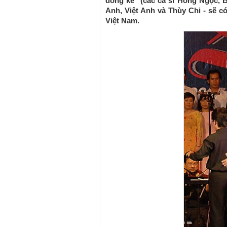
dòng kẻ" (các ca sĩ Hồng Ngọc, 
Anh, Việt Anh và Thùy Chi - sẽ c
Việt Nam.