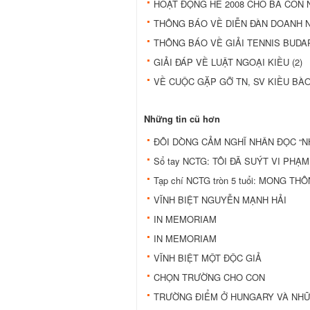
HOẠT ĐỘNG HÈ 2008 CHO BÀ CON 
THÔNG BÁO VỀ DIỄN ĐÀN DOANH N
THÔNG BÁO VỀ GIẢI TENNIS BUDA
GIẢI ĐÁP VỀ LUẬT NGOẠI KIỀU (2)
VỀ CUỘC GẶP GỠ TN, SV KIỀU BÀ
Những tin cũ hơn
ĐÔI DÒNG CẢM NGHĨ NHÂN ĐỌC “NH
Sổ tay NCTG: TÔI ĐÃ SUÝT VI PH
Tạp chí NCTG tròn 5 tuổi: MONG T
VĨNH BIỆT NGUYỄN MẠNH HẢI
IN MEMORIAM
IN MEMORIAM
VĨNH BIỆT MỘT ÐỘC GIẢ
CHỌN TRƯỜNG CHO CON
TRƯỜNG ÐIỂM Ở HUNGARY VÀ NH