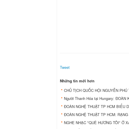
Tweet
Những tin mới hơn
CHỦ TỊCH QUỐC HỘI NGUYỄN PHÚ
Người Thanh Hóa tại Hungary: ĐOÀ
ĐOÀN NGHỆ THUẬT TP HCM BIỂU D
ĐOÀN NGHỆ THUẬT TP HCM: RẠNG
NGHE NHẠC "QUÊ HƯƠNG TÔI" Ở X