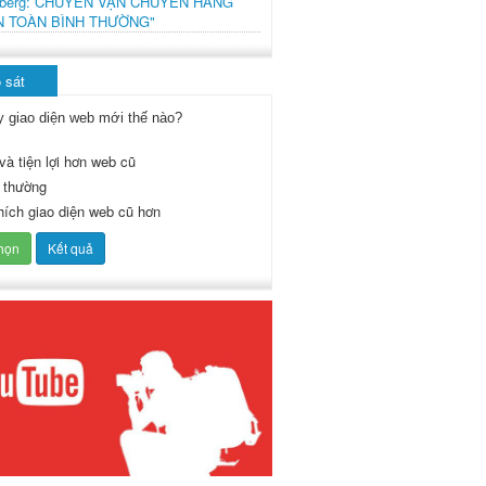
mberg: CHUYẾN VẬN CHUYỂN HÀNG
N TOÀN BÌNH THƯỜNG"
 sát
y giao diện web mới thế nào?
và tiện lợi hơn web cũ
 thường
thích giao diện web cũ hơn