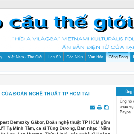
ry
Việt Nam - Thế Giới
Lịch Sử
Góc Nhìn
Văn Hóa
Cộng Đồng
Ủng
N CỦA ĐOÀN NGHỆ THUẬT TP HCM TẠI
Ủng hộ 
phục vụ
Paypal
dapest Demszky Gábor, Đoàn nghệ thuật TP HCM gồm
 NSƯT Tạ Minh Tâm, ca sĩ Tùng Dương, Ban nhạc "Năm