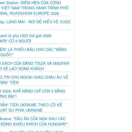
est Station: ĐIỂM HẸN CỦA CỘNG
 VIỆT NAM TRONG HÀNH TRÌNH PHỞ
URAL ROADSHOW EUROPE 2026
hép: LÀNG MAI - NƠI ĐỂ HIỂU VỀ CUỘC
ách tỷ phú USD thế giới 2026:
ARY CÓ 6 NGƯỜI
IỆN" LÁ PHIẾU BẦU CHO CÁC "ĐẢNG
 QUỐC"
H SÁCH CỦA ĐẢNG TISZA VÀ MAGYAR
R VỀ LAO ĐỘNG KHÁCH
G TIN CHO NGOẠI GIAO CHÂU ÂU VỀ
RẤN" TIỀN
ử 2026: KHẢ NĂNG CHỈ CÒN 5 ĐẢNG
NG ĐÀI"!
RẤN" TIỀN UKRAINE THEO LỜI KỂ
LUẬT SƯ PHÍA UKRAINE
Ukraine: "DẤU ẤN CỦA NGA SAU CÁC
 ĐỘNG KHIÊU KHÍCH CỦA HUNGARY"