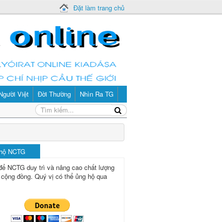
Đặt làm trang chủ
Người Việt
Đời Thường
Nhìn Ra TG
 hộ NCTG
để NCTG duy trì và nâng cao chất lượng
 cộng đồng.
Quý vị có thể ủng hộ qua