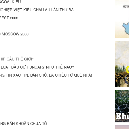
NGOẠI KIỀU
GHIỆP VIỆT KIỀU CHÂU ÂU LẦN THỨ BA
PEST 2008
O MOSCOW 2008
ỊP CẦU THẾ GIỚI”
ẠM LUẬT BẦU CỬ HUNGARY NHƯ THẾ NÀO?
HÔNG TIN XÁC TÍN, DÂN CHỦ, ĐA CHIỀU TỪ QUÊ NHÀ!
ỮNG BĂN KHOĂN CHƯA TỎ