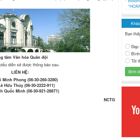
Bloo
"HOÀ
Khảo
Bạn thấ
Đẹp 
Bình
ng tâm Văn hóa Quân đội
Tôi 
 biểu diễn sẽ được thông báo sau.
LIÊN HỆ:
i Minh Phong (06-30-266-3280)
ê Hữu Thủy (06-30-2222-911)
h Quốc Minh (06-30-921-28871)
NCTG