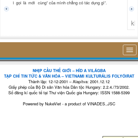
tươi mới gọi là mới
cùng” của mình chẳng có tác dụng gì”.
không 
NHỊP CẦU THẾ GIỚI – HÍD A VILÁGBA
TẠP CHÍ TIN TỨC & VĂN HÓA – VIETNAMI KULTURÁLIS FOLYÓIRAT
Thành lập: 12-12-2001 – Alapítva: 2001.12.12
Giấy phép của Bộ Di sản Văn hóa Dân tộc Hungary: 2.2.4./73/2002.
Số đăng kí quốc tế tại Thư viện Quốc gia Hungary: ISSN 1588-5399
Powered by
NukeViet
- a product of
VINADES.,JSC