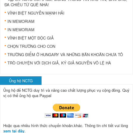
ĐA CHIỀU TỪ QUÊ NHÀ!
VĨNH BIỆT NGUYỄN MẠNH HẢI
IN MEMORIAM
IN MEMORIAM
VĨNH BIỆT MỘT ÐỘC GIẢ
CHỌN TRƯỜNG CHO CON
TRƯỜNG ÐIỂM Ở HUNGARY VÀ NHỮNG BĂN KHOĂN CHƯA TỎ
TRÒ CHUYỆN VỚI DỊCH GIẢ, KÝ GIẢ NGUYỄN VÕ LỆ HÀ
Ủng hộ NCTG
Ủng hộ để NCTG duy trì và nâng cao chất lượng phục vụ cộng đồng.
Quý
vị có thể ủng hộ qua Paypal
Hoặc qua nhiều hình thức chuyển khoản.khác. Thông tin chi tiết vui lòng
xem tại đây
.