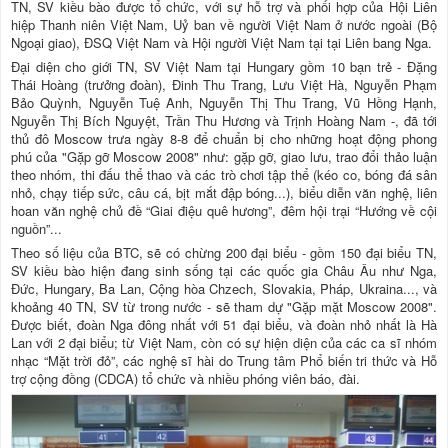
TN, SV kiều bào được tổ chức, với sự hỗ trợ và phối hợp của Hội Liên
hiệp Thanh niên Việt Nam, Uỷ ban về người Việt Nam ở nước ngoài (Bộ
Ngoại giao), ĐSQ Việt Nam và Hội người Việt Nam tại tại Liên bang Nga.
Đại diện cho giới TN, SV Việt Nam tại Hungary gồm 10 bạn trẻ - Đặng
Thái Hoàng (trưởng đoàn), Đinh Thu Trang, Lưu Việt Hà, Nguyễn Phạm
Bảo Quỳnh, Nguyễn Tuệ Anh, Nguyễn Thị Thu Trang, Vũ Hồng Hạnh,
Nguyễn Thị Bích Nguyệt, Trần Thu Hương và Trịnh Hoàng Nam -, đã tới
thủ đô Moscow trưa ngày 8-8 để chuẩn bị cho những hoạt động phong
phú của "Gặp gỡ Moscow 2008" như: gặp gỡ, giao lưu, trao đổi thảo luận
theo nhóm, thi đấu thể thao và các trò chơi tập thể (kéo co, bóng đá sân
nhỏ, chạy tiếp sức, câu cá, bịt mắt đập bóng...), biểu diễn văn nghệ, liên
hoan văn nghệ chủ đề “Giai điệu quê hương”, đêm hội trại “Hướng về cội
nguồn”...
Theo số liệu của BTC, sẽ có chừng 200 đại biểu - gồm 150 đại biểu TN,
SV kiều bào hiện đang sinh sống tại các quốc gia Châu Âu như Nga,
Đức, Hungary, Ba Lan, Cộng hòa Chzech, Slovakia, Pháp, Ukraina..., và
khoảng 40 TN, SV từ trong nước - sẽ tham dự "Gặp mặt Moscow 2008".
Được biết, đoàn Nga đông nhất với 51 đại biểu, và đoàn nhỏ nhất là Hà
Lan với 2 đại biểu; từ Việt Nam, còn có sự hiện diện của các ca sĩ nhóm
nhạc “Mặt trời đỏ”, các nghệ sĩ hài do Trung tâm Phổ biến tri thức và Hỗ
trợ cộng đồng (CDCA) tổ chức và nhiều phóng viên báo, đài.