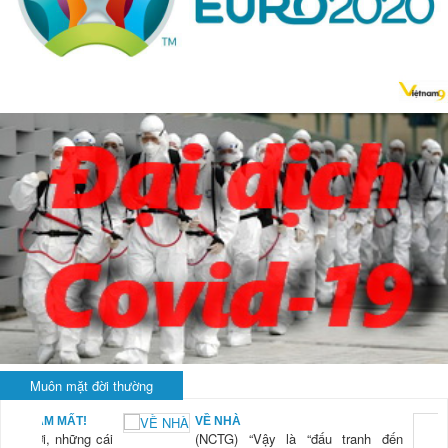
Muôn mặt đời thường
BẠN NAM MẤT!
VỀ NHÀ
TG) “Xời, những cái
(NCTG) “Vậy là “đấu tranh đến