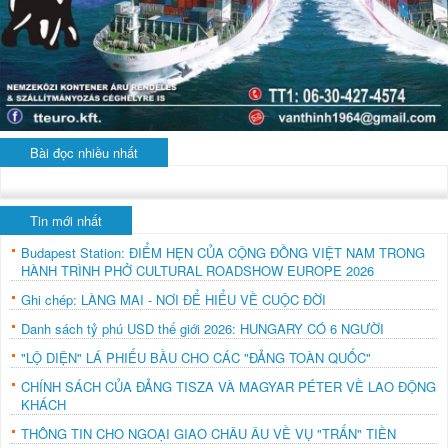
Bài đọc nhiều nhất
Tin mới nhất
Budapest Station: ĐIỂM HẸN CỦA CỘNG ĐỒNG VIỆT NAM TRONG
HÀNH TRÌNH PHỞ CULTURAL ROADSHOW EUROPE 2026
Ghi chép: LÀNG MAI - NƠI ĐỂ HIỂU VỀ CUỘC ĐỜI
Danh sách tỷ phú USD thế giới 2026: HUNGARY CÓ 6 NGƯỜI
"LỘ DIỆN" LÁ PHIẾU BẦU CHO CÁC "ĐẢNG TOÀN QUỐC"
CHÍNH SÁCH CỦA ĐẢNG TISZA VÀ MAGYAR PÉTER VỀ LAO ĐỘNG
KHÁCH
THÔNG TIN CHO NGOẠI GIAO CHÂU ÂU VỀ VỤ "TRẤN" TIỀN