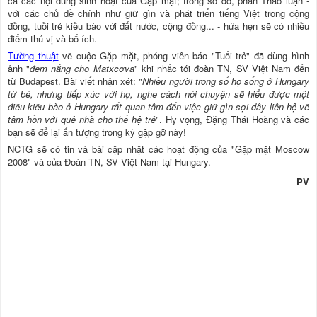
cả các nội dung sinh hoạt của Gặp mặt; trong số đó, phần Thảo luận -
với các chủ đề chính như giữ gìn và phát triển tiếng Việt trong cộng
đồng, tuồi trẻ kiều bào với đất nước, cộng đồng... - hứa hẹn sẽ có nhiều
điểm thú vị và bổ ích.
Tường thuật
về cuộc Gặp mặt, phóng viên báo "Tuổi trẻ" đã dùng hình
ảnh "
đem nắng cho Matxcơva
" khi nhắc tới đoàn TN, SV Việt Nam đến
từ Budapest. Bài viết nhận xét: "
Nhiều người trong số họ sống ở Hungary
từ bé, nhưng tiếp xúc với họ, nghe cách nói chuyện sẽ hiểu được một
điều kiều bào ở Hungary rất quan tâm đến việc giữ gìn sợi dây liên hệ về
tâm hồn với quê nhà cho thế hệ trẻ
". Hy vọng, Đặng Thái Hoàng và các
bạn sẽ để lại ấn tượng trong kỳ gặp gỡ này!
NCTG sẽ có tin và bài cập nhật các hoạt động của "Gặp mặt Moscow
2008" và của Đoàn TN, SV Việt Nam tại Hungary.
PV