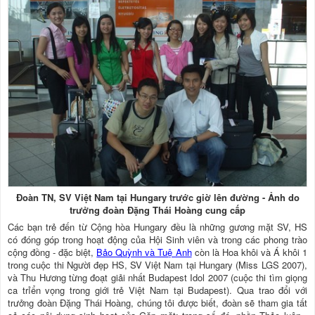
Đoàn TN, SV Việt Nam tại Hungary trước giờ lên đường - Ảnh do
trưởng đoàn Đặng Thái Hoàng cung cấp
Các bạn trẻ đến từ Cộng hòa Hungary đều là những gương mặt SV, HS
có đóng góp trong hoạt động của Hội Sinh viên và trong các phong trào
cộng đồng - đặc biệt,
Bảo Quỳnh và Tuệ Anh
còn là Hoa khôi và Á khôi 1
trong cuộc thi Người đẹp HS, SV Việt Nam tại Hungary (Miss LGS 2007),
và Thu Hương từng đoạt giải nhất Budapest Idol 2007 (cuộc thi tìm giọng
ca trỉển vọng trong giới trẻ Việt Nam tại Budapest). Qua trao đổi với
trưởng đoàn Đặng Thái Hoàng, chúng tôi được biết, đoàn sẽ tham gia tất