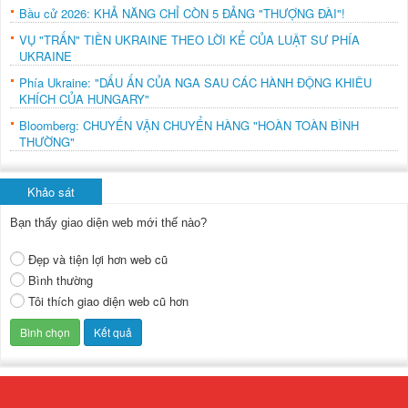
Bầu cử 2026: KHẢ NĂNG CHỈ CÒN 5 ĐẢNG "THƯỢNG ĐÀI"!
VỤ "TRẤN" TIỀN UKRAINE THEO LỜI KỂ CỦA LUẬT SƯ PHÍA
UKRAINE
Phía Ukraine: "DẤU ẤN CỦA NGA SAU CÁC HÀNH ĐỘNG KHIÊU
KHÍCH CỦA HUNGARY"
Bloomberg: CHUYẾN VẬN CHUYỂN HÀNG "HOÀN TOÀN BÌNH
THƯỜNG"
Khảo sát
Bạn thấy giao diện web mới thế nào?
Đẹp và tiện lợi hơn web cũ
Bình thường
Tôi thích giao diện web cũ hơn