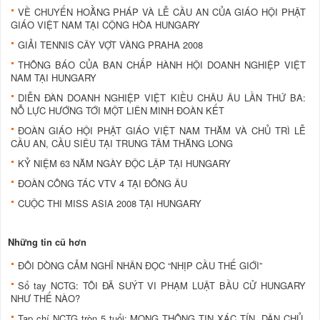
VỀ CHUYẾN HOẰNG PHÁP VÀ LỄ CẦU AN CỦA GIÁO HỘI PHẬT
GIÁO VIỆT NAM TẠI CỘNG HÒA HUNGARY
GIẢI TENNIS CÂY VỢT VÀNG PRAHA 2008
THÔNG BÁO CỦA BAN CHẤP HÀNH HỘI DOANH NGHIỆP VIỆT
NAM TẠI HUNGARY
DIỄN ĐÀN DOANH NGHIỆP VIỆT KIỀU CHÂU ÂU LẦN THỨ BA:
NỖ LỰC HƯỚNG TỚI MỘT LIÊN MINH ĐOÀN KẾT
ĐOÀN GIÁO HỘI PHẬT GIÁO VIỆT NAM THĂM VÀ CHỦ TRÌ LỄ
CẦU AN, CẦU SIÊU TẠI TRUNG TÂM THĂNG LONG
KỶ NIỆM 63 NĂM NGÀY ĐỘC LẬP TẠI HUNGARY
ĐOÀN CÔNG TÁC VTV 4 TẠI ĐÔNG ÂU
CUỘC THI MISS ASIA 2008 TẠI HUNGARY
Những tin cũ hơn
ĐÔI DÒNG CẢM NGHĨ NHÂN ĐỌC “NHỊP CẦU THẾ GIỚI”
Sổ tay NCTG: TÔI ĐÃ SUÝT VI PHẠM LUẬT BẦU CỬ HUNGARY
NHƯ THẾ NÀO?
Tạp chí NCTG tròn 5 tuổi: MONG THÔNG TIN XÁC TÍN, DÂN CHỦ,