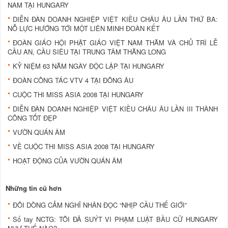
NAM TẠI HUNGARY
DIỄN ĐÀN DOANH NGHIỆP VIỆT KIỀU CHÂU ÂU LẦN THỨ BA:
NỖ LỰC HƯỚNG TỚI MỘT LIÊN MINH ĐOÀN KẾT
ĐOÀN GIÁO HỘI PHẬT GIÁO VIỆT NAM THĂM VÀ CHỦ TRÌ LỄ
CẦU AN, CẦU SIÊU TẠI TRUNG TÂM THĂNG LONG
KỶ NIỆM 63 NĂM NGÀY ĐỘC LẬP TẠI HUNGARY
ĐOÀN CÔNG TÁC VTV 4 TẠI ĐÔNG ÂU
CUỘC THI MISS ASIA 2008 TẠI HUNGARY
DIỄN ĐÀN DOANH NGHIỆP VIỆT KIỀU CHÂU ÂU LẦN III THÀNH
CÔNG TỐT ĐẸP
VƯỜN QUÁN ÂM
VỀ CUỘC THI MISS ASIA 2008 TẠI HUNGARY
HOẠT ĐỘNG CỦA VƯỜN QUÁN ÂM
Những tin cũ hơn
ĐÔI DÒNG CẢM NGHĨ NHÂN ĐỌC “NHỊP CẦU THẾ GIỚI”
Sổ tay NCTG: TÔI ĐÃ SUÝT VI PHẠM LUẬT BẦU CỬ HUNGARY