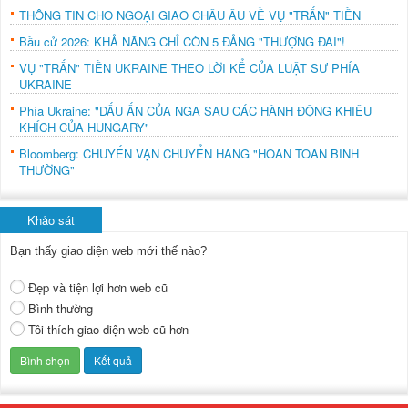
THÔNG TIN CHO NGOẠI GIAO CHÂU ÂU VỀ VỤ "TRẤN" TIỀN
Bầu cử 2026: KHẢ NĂNG CHỈ CÒN 5 ĐẢNG "THƯỢNG ĐÀI"!
VỤ "TRẤN" TIỀN UKRAINE THEO LỜI KỂ CỦA LUẬT SƯ PHÍA
UKRAINE
Phía Ukraine: "DẤU ẤN CỦA NGA SAU CÁC HÀNH ĐỘNG KHIÊU
KHÍCH CỦA HUNGARY"
Bloomberg: CHUYẾN VẬN CHUYỂN HÀNG "HOÀN TOÀN BÌNH
THƯỜNG"
Khảo sát
Bạn thấy giao diện web mới thế nào?
Đẹp và tiện lợi hơn web cũ
Bình thường
Tôi thích giao diện web cũ hơn