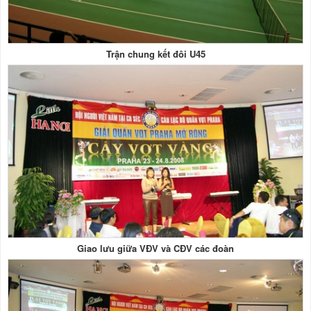
Trận chung kết đôi U45
Giao lưu giữa VĐV và CĐV các đoàn