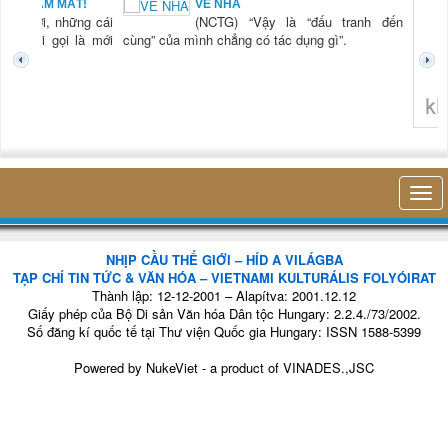
VỀ NHÀ
(NCTG) “Vậy là “đấu tranh đến
ng” của mình chẳng có tác dụng gì”.
không nghĩ tới bất kỳ điều gì k
NHỊP CẦU THẾ GIỚI – HÍD A VILÁGBA
TẠP CHÍ TIN TỨC & VĂN HÓA – VIETNAMI KULTURÁLIS FOLYÓIRAT
Thành lập: 12-12-2001 – Alapítva: 2001.12.12
Giấy phép của Bộ Di sản Văn hóa Dân tộc Hungary: 2.2.4./73/2002.
Số đăng kí quốc tế tại Thư viện Quốc gia Hungary: ISSN 1588-5399
Powered by
NukeViet
- a product of
VINADES.,JSC