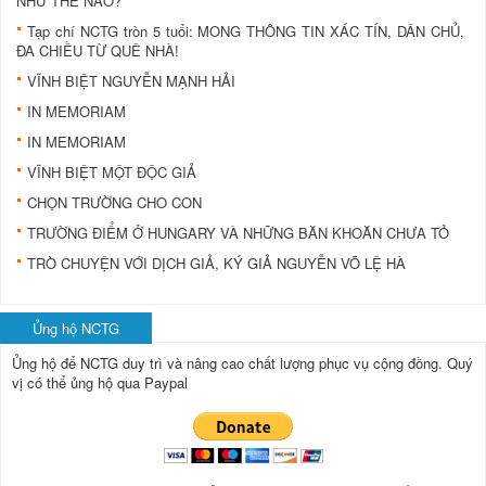
NHƯ THẾ NÀO?
Tạp chí NCTG tròn 5 tuổi: MONG THÔNG TIN XÁC TÍN, DÂN CHỦ,
ĐA CHIỀU TỪ QUÊ NHÀ!
VĨNH BIỆT NGUYỄN MẠNH HẢI
IN MEMORIAM
IN MEMORIAM
VĨNH BIỆT MỘT ÐỘC GIẢ
CHỌN TRƯỜNG CHO CON
TRƯỜNG ÐIỂM Ở HUNGARY VÀ NHỮNG BĂN KHOĂN CHƯA TỎ
TRÒ CHUYỆN VỚI DỊCH GIẢ, KÝ GIẢ NGUYỄN VÕ LỆ HÀ
Ủng hộ NCTG
Ủng hộ để NCTG duy trì và nâng cao chất lượng phục vụ cộng đồng.
Quý
vị có thể ủng hộ qua Paypal