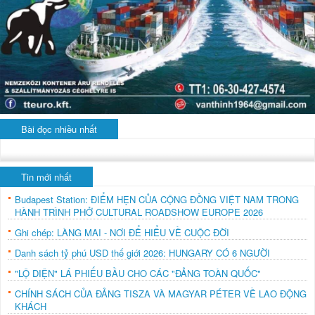
Bài đọc nhiều nhất
Tin mới nhất
Budapest Station: ĐIỂM HẸN CỦA CỘNG ĐỒNG VIỆT NAM TRONG
HÀNH TRÌNH PHỞ CULTURAL ROADSHOW EUROPE 2026
Ghi chép: LÀNG MAI - NƠI ĐỂ HIỂU VỀ CUỘC ĐỜI
Danh sách tỷ phú USD thế giới 2026: HUNGARY CÓ 6 NGƯỜI
"LỘ DIỆN" LÁ PHIẾU BẦU CHO CÁC "ĐẢNG TOÀN QUỐC"
CHÍNH SÁCH CỦA ĐẢNG TISZA VÀ MAGYAR PÉTER VỀ LAO ĐỘNG
KHÁCH