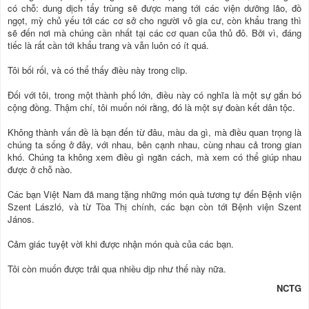
có chỗ: dung dịch tẩy trùng sẽ được mang tới các viện dưỡng lão, đồ
ngọt, mỳ chủ yếu tới các cơ sở cho người vô gia cư, còn khẩu trang thì
sẽ đến nơi mà chúng cần nhất tại các cơ quan của thủ đô. Bởi vì, đáng
tiếc là rất cần tới khẩu trang và vẫn luôn có ít quá.
Tôi bối rối, và có thể thấy điều này trong clip.
Đối với tôi, trong một thành phố lớn, điều này có nghĩa là một sự gắn bó
cộng đồng. Thậm chí, tôi muốn nói rằng, đó là một sự đoàn kết dân tộc.
Không thành vấn đề là bạn đến từ đâu, màu da gì, mà điều quan trọng là
chúng ta sống ở đây, với nhau, bên cạnh nhau, cùng nhau cả trong gian
khó. Chúng ta không xem điều gì ngăn cách, mà xem có thể giúp nhau
được ở chỗ nào.
Các bạn Việt Nam đã mang tặng những món quà tương tự đến Bệnh viện
Szent László, và từ Tòa Thị chính, các bạn còn tới Bệnh viện Szent
János.
Cảm giác tuyệt vời khi được nhận món quà của các bạn.
Tôi còn muốn được trải qua nhiều dịp như thế này nữa.
NCTG