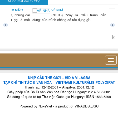
Muôn mặt đời thường
BẠN NAM MẤT!
VỀ NHÀ
TG) “Xời, những cái
(NCTG) “Vậy là “đấu tranh đến
tươi mới gọi là mới
cùng” của mình chẳng có tác dụng gì”.
không 
NHỊP CẦU THẾ GIỚI – HÍD A VILÁGBA
TẠP CHÍ TIN TỨC & VĂN HÓA – VIETNAMI KULTURÁLIS FOLYÓIRAT
Thành lập: 12-12-2001 – Alapítva: 2001.12.12
Giấy phép của Bộ Di sản Văn hóa Dân tộc Hungary: 2.2.4./73/2002.
Số đăng kí quốc tế tại Thư viện Quốc gia Hungary: ISSN 1588-5399
Powered by
NukeViet
- a product of
VINADES.,JSC