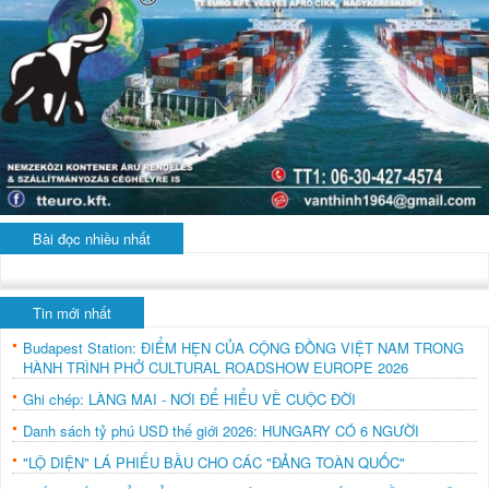
Bài đọc nhiều nhất
Tin mới nhất
Budapest Station: ĐIỂM HẸN CỦA CỘNG ĐỒNG VIỆT NAM TRONG
HÀNH TRÌNH PHỞ CULTURAL ROADSHOW EUROPE 2026
Ghi chép: LÀNG MAI - NƠI ĐỂ HIỂU VỀ CUỘC ĐỜI
Danh sách tỷ phú USD thế giới 2026: HUNGARY CÓ 6 NGƯỜI
"LỘ DIỆN" LÁ PHIẾU BẦU CHO CÁC "ĐẢNG TOÀN QUỐC"