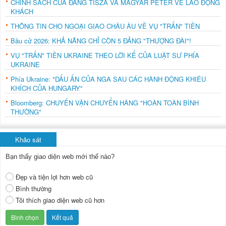
CHÍNH SÁCH CỦA ĐẢNG TISZA VÀ MAGYAR PÉTER VỀ LAO ĐỘNG
KHÁCH
THÔNG TIN CHO NGOẠI GIAO CHÂU ÂU VỀ VỤ "TRẤN" TIỀN
Bầu cử 2026: KHẢ NĂNG CHỈ CÒN 5 ĐẢNG "THƯỢNG ĐÀI"!
VỤ "TRẤN" TIỀN UKRAINE THEO LỜI KỂ CỦA LUẬT SƯ PHÍA
UKRAINE
Phía Ukraine: "DẤU ẤN CỦA NGA SAU CÁC HÀNH ĐỘNG KHIÊU
KHÍCH CỦA HUNGARY"
Bloomberg: CHUYẾN VẬN CHUYỂN HÀNG "HOÀN TOÀN BÌNH
THƯỜNG"
Khảo sát
Bạn thấy giao diện web mới thế nào?
Đẹp và tiện lợi hơn web cũ
Bình thường
Tôi thích giao diện web cũ hơn