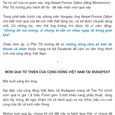
Tại trụ sở của cơ quan này, ông Kerpel-Fronius Gábor (đảng Momentum) -
Phó Thị trưởng phụ trách đô thị - đã tiếp nhận món quà này.
Trong phát biểu trước các phóng viên Hungary, ông Kerpel-Fronius Gábor
cho biết món quà của bà con Việt thật đúng lúc, và sẽ được chuyển đúng
chỗ. Có những lúc, như thể ông không tìm được lời vì cảm động:
“Chúng tôi vui mừng, vì chúng ta vẫn có nhau ngay cả trong gian
khổ”
.
Chiều hôm ấy, vị Phó Thị trưởng đã có
những dòng chia sẻ trên tài
khoản cá nhân
thuộc mạng xã hội Facebook để cám ơn tấm lòng thịnh
tình của cộng đồng Việt Nam.
*
MÓN QUÀ TỪ THIỆN CỦA CỘNG ĐỒNG VIỆT NAM TẠI BUDAPEST
Một buổi sáng ấm lòng.
Đại diện của cộng đồng Việt Nam tại Budapest mang tới Tòa Thị chính
món quà trị giá 1,8 triệu Forint gồm 5.000 khẩu trang phẫu thuật, dung
dịch tẩy trùng, đồ ngọt (thậm chí cả bánh quy) và mỳ Vifon, bấu víu cuối
cùng của tất cả sinh viên Hung.
Những món quà ấy, chúng tôi chỉ đặt vậy ra hành làng thôi, vì chúng đã