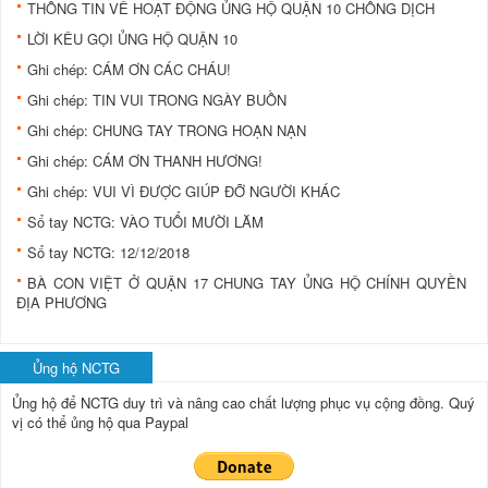
THÔNG TIN VỀ HOẠT ĐỘNG ỦNG HỘ QUẬN 10 CHỐNG DỊCH
LỜI KÊU GỌI ỦNG HỘ QUẬN 10
Ghi chép: CÁM ƠN CÁC CHÁU!
Ghi chép: TIN VUI TRONG NGÀY BUỒN
Ghi chép: CHUNG TAY TRONG HOẠN NẠN
Ghi chép: CÁM ƠN THANH HƯƠNG!
Ghi chép: VUI VÌ ĐƯỢC GIÚP ĐỠ NGƯỜI KHÁC
Sổ tay NCTG: VÀO TUỔI MƯỜI LĂM
Sổ tay NCTG: 12/12/2018
BÀ CON VIỆT Ở QUẬN 17 CHUNG TAY ỦNG HỘ CHÍNH QUYỀN
ĐỊA PHƯƠNG
Ủng hộ NCTG
Ủng hộ để NCTG duy trì và nâng cao chất lượng phục vụ cộng đồng.
Quý
vị có thể ủng hộ qua Paypal