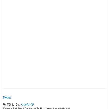
Tweet
Từ khóa:
Covid-19
Tổng số điểm của bài viết là: 0 trong 0 đánh giá