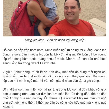
Cùng gia đình - Ảnh do nhân vật cung cấp
Đồ đạc đã sắp xếp hòm hòm. Mình buồn ngủ rũ cả người xuống, đành lăn
đùng ra sofa đánh một giấc, còn lại kệ xừ thế gian. Kệ luôn cả bọn cùng
lớp vẫn đang bùm chéo mắng nhau ỏm tỏi. Nhỡ ra thì hẹn các chú buổi
sáng uống trà trong Szent László nhé!
7 giờ 10 phút sáng, mình lờ đờ tỉnh dậy, mệt đến độ dùng mỗi ngón cái
vuốt vuốt màn hình điện thoại thôi mà cũng cảm thấy quá sức. Bọn cùng
lớp sau khi mình ngủ mất thì vẫn còn gấu ó nhau đến tận 3 giờ sáng.
Đỉnh điểm có thanh niên còn xì ra rằng trong lớp có hai đứa khác cũng bị
đồn là dương tính, làm hai đứa kia tức điên lập tức đăng đàn, thề sẽ đập
chết ăn thịt đứa nào nói bậy. Ôi
drama
. Quá
drama
! May mà mình đi ngủ
chứ cứ ngồi hóng thế thì thể nào đầu óc cũng háo hức quá mà không ngủ
được :).