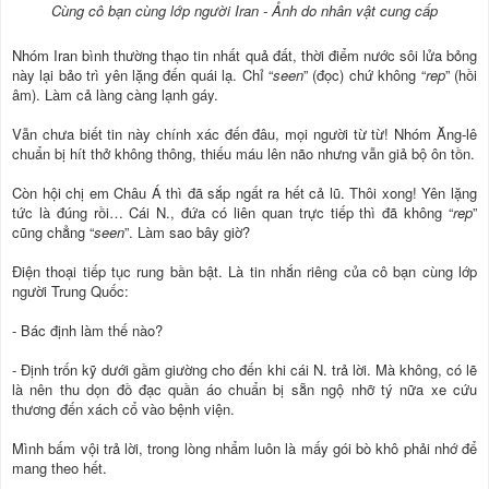
Cùng cô bạn cùng lớp người Iran - Ảnh do nhân vật cung cấp
Nhóm Iran bình thường thạo tin nhất quả đất, thời điểm nước sôi lửa bỏng
này lại bảo trì yên lặng đến quái lạ. Chỉ “
seen
” (đọc) chứ không “
rep
” (hồi
âm). Làm cả làng càng lạnh gáy.
Vẫn chưa biết tin này chính xác đến đâu, mọi người từ từ! Nhóm Ăng-lê
chuẩn bị hít thở không thông, thiếu máu lên não nhưng vẫn giả bộ ôn tồn.
Còn hội chị em Châu Á thì đã sắp ngất ra hết cả lũ. Thôi xong! Yên lặng
tức là đúng rồi… Cái N., đứa có liên quan trực tiếp thì đã không “
rep
”
cũng chẳng “
seen
”. Làm sao bây giờ?
Điện thoại tiếp tục rung bần bật. Là tin nhắn riêng của cô bạn cùng lớp
người Trung Quốc:
- Bác định làm thế nào?
- Định trốn kỹ dưới gầm giường cho đến khi cái N. trả lời. Mà không, có lẽ
là nên thu dọn đồ đạc quần áo chuẩn bị sẵn ngộ nhỡ tý nữa xe cứu
thương đến xách cổ vào bệnh viện.
Mình bấm vội trả lời, trong lòng nhẩm luôn là mấy gói bò khô phải nhớ để
mang theo hết.