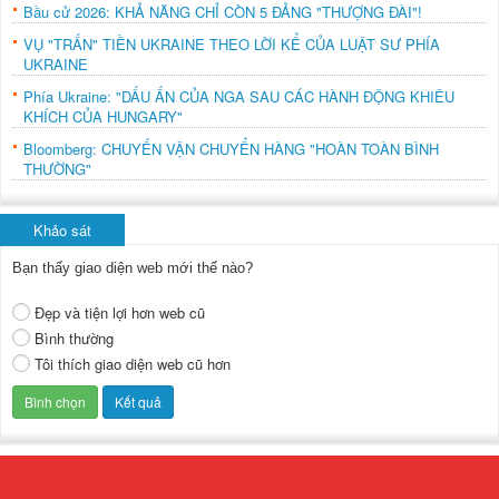
Bầu cử 2026: KHẢ NĂNG CHỈ CÒN 5 ĐẢNG "THƯỢNG ĐÀI"!
VỤ "TRẤN" TIỀN UKRAINE THEO LỜI KỂ CỦA LUẬT SƯ PHÍA
UKRAINE
Phía Ukraine: "DẤU ẤN CỦA NGA SAU CÁC HÀNH ĐỘNG KHIÊU
KHÍCH CỦA HUNGARY"
Bloomberg: CHUYẾN VẬN CHUYỂN HÀNG "HOÀN TOÀN BÌNH
THƯỜNG"
Khảo sát
Bạn thấy giao diện web mới thế nào?
Đẹp và tiện lợi hơn web cũ
Bình thường
Tôi thích giao diện web cũ hơn