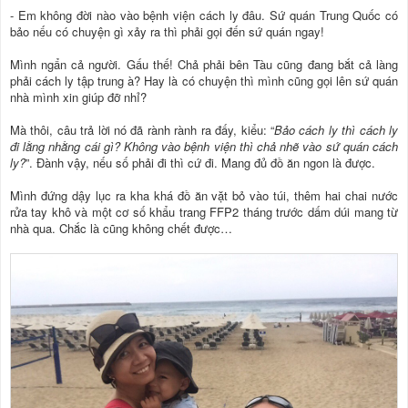
- Em không đời nào vào bệnh viện cách ly đâu. Sứ quán Trung Quốc có
bảo nếu có chuyện gì xảy ra thì phải gọi đến sứ quán ngay!
Mình ngẩn cả người. Gấu thế! Chả phải bên Tàu cũng đang bắt cả làng
phải cách ly tập trung à? Hay là có chuyện thì mình cũng gọi lên sứ quán
nhà mình xin giúp đỡ nhỉ?
Mà thôi, câu trả lời nó đã rành rành ra đấy, kiểu: “
Bảo cách ly thì cách ly
đi lằng nhằng cái gì? Không vào bệnh viện thì chả nhẽ vào sứ quán cách
ly?
”. Đành vậy, nếu số phải đi thì cứ đi. Mang đủ đồ ăn ngon là được.
Mình đứng dậy lục ra kha khá đồ ăn vặt bỏ vào túi, thêm hai chai nước
rửa tay khô và một cơ số khẩu trang FFP2 tháng trước dấm dúi mang từ
nhà qua. Chắc là cũng không chết được…