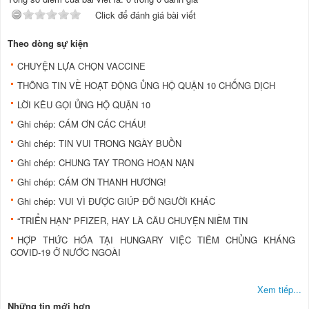
Click để đánh giá bài viết
Theo dòng sự kiện
CHUYỆN LỰA CHỌN VACCINE
THÔNG TIN VỀ HOẠT ĐỘNG ỦNG HỘ QUẬN 10 CHỐNG DỊCH
LỜI KÊU GỌI ỦNG HỘ QUẬN 10
Ghi chép: CÁM ƠN CÁC CHÁU!
Ghi chép: TIN VUI TRONG NGÀY BUỒN
Ghi chép: CHUNG TAY TRONG HOẠN NẠN
Ghi chép: CÁM ƠN THANH HƯƠNG!
Ghi chép: VUI VÌ ĐƯỢC GIÚP ĐỠ NGƯỜI KHÁC
“TRIỂN HẠN” PFIZER, HAY LÀ CÂU CHUYỆN NIỀM TIN
HỢP THỨC HÓA TẠI HUNGARY VIỆC TIÊM CHỦNG KHÁNG
COVID-19 Ở NƯỚC NGOÀI
Xem tiếp...
Những tin mới hơn