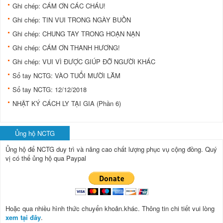
Ghi chép: CÁM ƠN CÁC CHÁU!
Ghi chép: TIN VUI TRONG NGÀY BUỒN
Ghi chép: CHUNG TAY TRONG HOẠN NẠN
Ghi chép: CÁM ƠN THANH HƯƠNG!
Ghi chép: VUI VÌ ĐƯỢC GIÚP ĐỠ NGƯỜI KHÁC
Sổ tay NCTG: VÀO TUỔI MƯỜI LĂM
Sổ tay NCTG: 12/12/2018
NHẬT KÝ CÁCH LY TẠI GIA (Phần 6)
Ủng hộ NCTG
Ủng hộ để NCTG duy trì và nâng cao chất lượng phục vụ cộng đồng.
Quý
vị có thể ủng hộ qua Paypal
Hoặc qua nhiều hình thức chuyển khoản.khác. Thông tin chi tiết vui lòng
xem tại đây
.