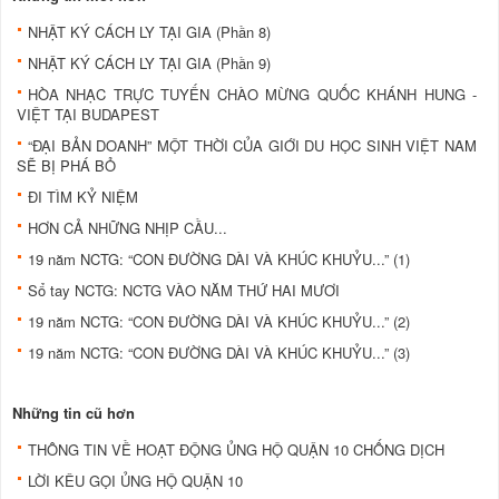
NHẬT KÝ CÁCH LY TẠI GIA (Phần 8)
NHẬT KÝ CÁCH LY TẠI GIA (Phần 9)
HÒA NHẠC TRỰC TUYẾN CHÀO MỪNG QUỐC KHÁNH HUNG -
VIỆT TẠI BUDAPEST
“ĐẠI BẢN DOANH” MỘT THỜI CỦA GIỚI DU HỌC SINH VIỆT NAM
SẼ BỊ PHÁ BỎ
ĐI TÌM KỶ NIỆM
HƠN CẢ NHỮNG NHỊP CẦU...
19 năm NCTG: “CON ĐƯỜNG DÀI VÀ KHÚC KHUỶU...” (1)
Sổ tay NCTG: NCTG VÀO NĂM THỨ HAI MƯƠI
19 năm NCTG: “CON ĐƯỜNG DÀI VÀ KHÚC KHUỶU...” (2)
19 năm NCTG: “CON ĐƯỜNG DÀI VÀ KHÚC KHUỶU...” (3)
Những tin cũ hơn
THÔNG TIN VỀ HOẠT ĐỘNG ỦNG HỘ QUẬN 10 CHỐNG DỊCH
LỜI KÊU GỌI ỦNG HỘ QUẬN 10