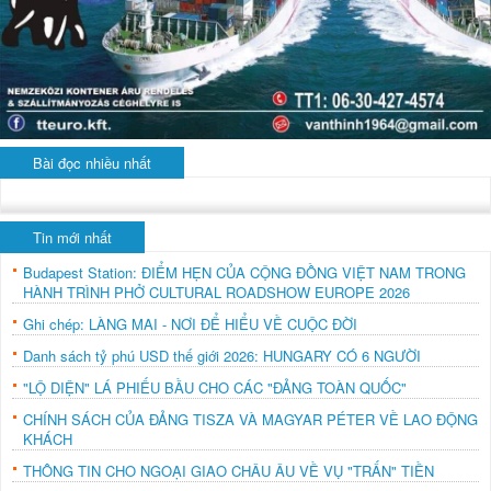
Bài đọc nhiều nhất
Tin mới nhất
Budapest Station: ĐIỂM HẸN CỦA CỘNG ĐỒNG VIỆT NAM TRONG
HÀNH TRÌNH PHỞ CULTURAL ROADSHOW EUROPE 2026
Ghi chép: LÀNG MAI - NƠI ĐỂ HIỂU VỀ CUỘC ĐỜI
Danh sách tỷ phú USD thế giới 2026: HUNGARY CÓ 6 NGƯỜI
"LỘ DIỆN" LÁ PHIẾU BẦU CHO CÁC "ĐẢNG TOÀN QUỐC"
CHÍNH SÁCH CỦA ĐẢNG TISZA VÀ MAGYAR PÉTER VỀ LAO ĐỘNG
KHÁCH
THÔNG TIN CHO NGOẠI GIAO CHÂU ÂU VỀ VỤ "TRẤN" TIỀN