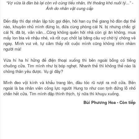
“Vợ vừa là đàn bà lại còn vô cùng tiểu nhân, thi thoảng khó nuôi tý...” -
Ảnh do nhân vật cung cấp
Đến đây thì đại nhân lập tức gọi điện, hỏi han cụ thể giang hồ đồn đại thế
nào, khuyên nhủ mình đừng lo, đứa cùng phòng cái N. bị nhưng chắc gì
cái N. đã bị, vân vân…Cũng không quên hỏi nhà còn gì ăn không, mua
mấy lon bia về nhậu nhé, và rốt cục chốt lại bằng câu vợ chờ tý chồng về
ngay. Mình vui vẻ, tự cảm thấy rốt cuộc mình cũng không nhìn nhầm
người mà!
Vừa hí ha hí hửng để điện thoại xuống thì bên ngoài bỗng có tiếng
chuông cửa. Tim mình như bị bóp nghẹt. Nhanh thế thì không thể nào là
chồng thân yêu được. Vụ gì đây?
Mình đeo vội kính và khẩu trang lên, đầu tóc rũ rượi ra mở cửa. Bên
ngoài là ba nhân viên công lực người Hung to như con tịnh đứng lỗ nhố
chắn hết cửa. Tim mình đập thình thịch, tý nữa thì khuỵu xuống.
Bùi Phương Hoa - Còn tiếp