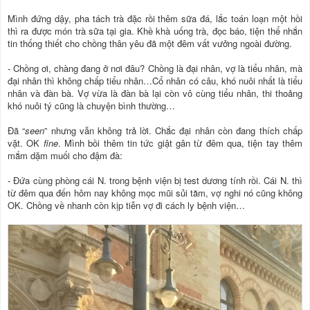
Mình đứng dậy, pha tách trà đặc rồi thêm sữa đá, lắc toán loạn một hồi
thì ra được món trà sữa tại gia. Khề khà uống trà, đọc báo, tiện thể nhắn
tin thống thiết cho chồng thân yêu đã một đêm vất vưởng ngoài đường.
- Chồng ơi, chàng đang ở nơi đâu? Chồng là đại nhân, vợ là tiểu nhân, mà
đại nhân thì không chấp tiểu nhân…Cổ nhân có câu, khó nuôi nhất là tiểu
nhân và đàn bà. Vợ vừa là đàn bà lại còn vô cùng tiểu nhân, thi thoảng
khó nuôi tý cũng là chuyện bình thường…
Đã “
seen
” nhưng vẫn không trả lời. Chắc đại nhân còn đang thích chấp
vặt. OK
fine
. Mình bồi thêm tin tức giật gân từ đêm qua, tiện tay thêm
mắm dặm muối cho đậm đà:
- Đứa cùng phòng cái N. trong bệnh viện bị test dương tính rồi. Cái N. thì
từ đêm qua đến hôm nay không mọc mũi sủi tăm, vợ nghi nó cũng không
OK. Chồng về nhanh còn kịp tiễn vợ đi cách ly bệnh viện…