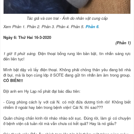
Tác giả và con trai - Ảnh do nhân vật cung cấp
Xem Phần 1. Phần 2. Phần 3. Phần 4. Phần 5.
Phần 6
.
Ngày 6: Thứ Hai 16-3-2020
(Phần 1)
1 giờ 5 phút sáng.
Điện thoại bỗng rung lên bần bật, tin nhắn sáng rực
đến liên tục!
Mình bật dậy vồ lấy điện thoại. Không phải chồng thân yêu đang bỏ nhà
đi bụi, mà là bọn cùng lớp ở SOTE đang gửi tin nhắn ầm ầm trong group.
CÓ BIẾN!!!
Đội anh em Hy Lạp nổ phát đại bác đầu tiên:
- Cùng phòng cách ly với cái N. có một đứa dương tính rồi! Không biết
nhiễm ở ngoài hay bên trong bệnh viện! Cái N. thì sao???
Quần chúng chấn kinh rồi nháo nhào sôi sục. Đúng rồi, làm gì có chuyện
ở bệnh viện cả tuần rồi mà vẫn chưa có kết quả? Hay là nó giấu?