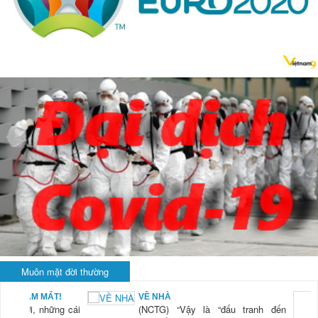
Muôn mặt đời thường
KHI RỬA BÁT CHỈ
anh đến
LÀ... RỬA BÁT