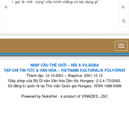
(NCTG) “Lần đầu
tiên tôi thấy hơi
thở của mình, sự
hiện diện của mình
trong cái công việc
nhỏ bé đó mà
không thuận lợi c
không nghĩ tới bất kỳ điều gì khác. Thật là vi...
khảo sát được t
cứu thị trường Opi
NHỊP CẦU THẾ GIỚI – HÍD A VILÁGBA
TẠP CHÍ TIN TỨC & VĂN HÓA – VIETNAMI KULTURÁLIS FOLYÓIRAT
Thành lập: 12-12-2001 – Alapítva: 2001.12.12
Giấy phép của Bộ Di sản Văn hóa Dân tộc Hungary: 2.2.4./73/2002.
Số đăng kí quốc tế tại Thư viện Quốc gia Hungary: ISSN 1588-5399
Powered by
NukeViet
- a product of
VINADES.,JSC