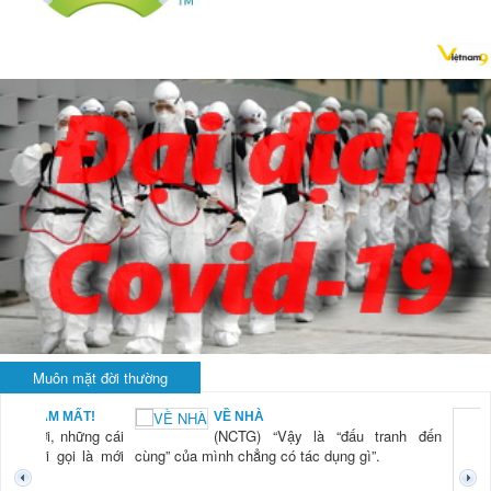
Muôn mặt đời thường
BẠN NAM MẤT!
VỀ NHÀ
TG) “Xời, những cái
(NCTG) “Vậy là “đấu tranh đến
tươi mới gọi là mới
cùng” của mình chẳng có tác dụng gì”.