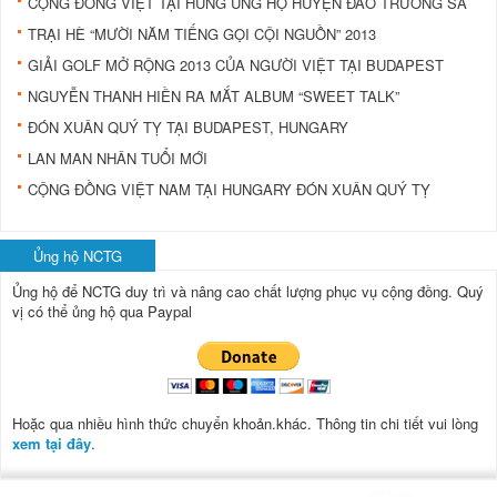
CỘNG ĐỒNG VIỆT TẠI HUNG ỦNG HỘ HUYỆN ĐẢO TRƯỜNG SA
TRẠI HÈ “MƯỜI NĂM TIẾNG GỌI CỘI NGUỒN” 2013
GIẢI GOLF MỞ RỘNG 2013 CỦA NGƯỜI VIỆT TẠI BUDAPEST
NGUYỄN THANH HIỀN RA MẮT ALBUM “SWEET TALK”
ĐÓN XUÂN QUÝ TỴ TẠI BUDAPEST, HUNGARY
LAN MAN NHÂN TUỔI MỚI
CỘNG ĐỒNG VIỆT NAM TẠI HUNGARY ĐÓN XUÂN QUÝ TỴ
Ủng hộ NCTG
Ủng hộ để NCTG duy trì và nâng cao chất lượng phục vụ cộng đồng.
Quý
vị có thể ủng hộ qua Paypal
Hoặc qua nhiều hình thức chuyển khoản.khác. Thông tin chi tiết vui lòng
xem tại đây
.