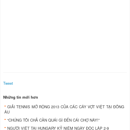
Tweet
Những tin mới hơn
GIẢI TENNIS MỞ RỘNG 2013 CỦA CÁC CÂY VỢT VIỆT TẠI ĐÔNG
ÂU
“CHÚNG TÔI CHẢ CẦN QUÁI GÌ ĐẾN CÁI CHỢ NÀY!”
NGƯỜI VIỆT TẠI HUNGARY KỶ NIỆM NGÀY ĐỘC LẬP 2-9