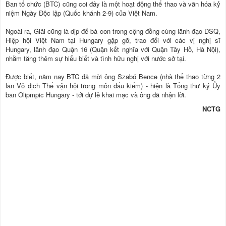
Ban tổ chức (BTC) cũng coi đây là một hoạt động thể thao và văn hóa kỷ
niệm Ngày Độc lập (Quốc khánh 2-9) của Việt Nam.
Ngoài ra, Giải cũng là dịp để bà con trong cộng đồng cùng lãnh đạo ĐSQ,
Hiệp hội Việt Nam tại Hungary gặp gỡ, trao đổi với các vị nghị sĩ
Hungary, lãnh đạo Quận 16 (Quận kết nghĩa với Quận Tây Hồ, Hà Nội),
nhằm tăng thêm sự hiểu biết và tình hữu nghị với nước sở tại.
Được biết, năm nay BTC đã mời ông Szabó Bence (nhà thể thao từng 2
lần Vô địch Thế vận hội trong môn đấu kiếm) - hiện là Tổng thư ký Ủy
ban Olipmpic Hungary - tới dự lễ khai mạc và ông đã nhận lời.
NCTG