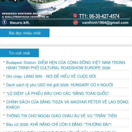
Bài đọc nhiều nhất
Tin mới nhất
Budapest Station: ĐIỂM HẸN CỦA CỘNG ĐỒNG VIỆT NAM TRONG
HÀNH TRÌNH PHỞ CULTURAL ROADSHOW EUROPE 2026
Ghi chép: LÀNG MAI - NƠI ĐỂ HIỂU VỀ CUỘC ĐỜI
Danh sách tỷ phú USD thế giới 2026: HUNGARY CÓ 6 NGƯỜI
"LỘ DIỆN" LÁ PHIẾU BẦU CHO CÁC "ĐẢNG TOÀN QUỐC"
CHÍNH SÁCH CỦA ĐẢNG TISZA VÀ MAGYAR PÉTER VỀ LAO ĐỘNG
KHÁCH
THÔNG TIN CHO NGOẠI GIAO CHÂU ÂU VỀ VỤ "TRẤN" TIỀN
Bầu cử 2026: KHẢ NĂNG CHỈ CÒN 5 ĐẢNG "THƯỢNG ĐÀI"!