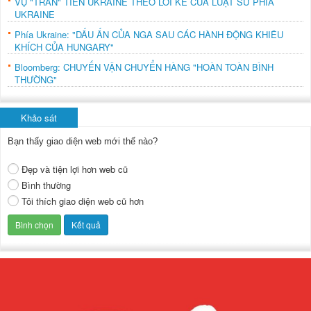
VỤ "TRẤN" TIỀN UKRAINE THEO LỜI KỂ CỦA LUẬT SƯ PHÍA
UKRAINE
Phía Ukraine: "DẤU ẤN CỦA NGA SAU CÁC HÀNH ĐỘNG KHIÊU
KHÍCH CỦA HUNGARY"
Bloomberg: CHUYẾN VẬN CHUYỂN HÀNG "HOÀN TOÀN BÌNH
THƯỜNG"
Khảo sát
Bạn thấy giao diện web mới thế nào?
Đẹp và tiện lợi hơn web cũ
Bình thường
Tôi thích giao diện web cũ hơn