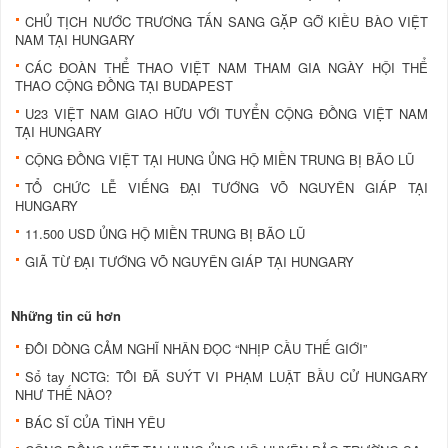
CHỦ TỊCH NƯỚC TRƯƠNG TẤN SANG GẶP GỠ KIỀU BÀO VIỆT
NAM TẠI HUNGARY
CÁC ĐOÀN THỂ THAO VIỆT NAM THAM GIA NGÀY HỘI THỂ
THAO CỘNG ĐỒNG TẠI BUDAPEST
U23 VIỆT NAM GIAO HỮU VỚI TUYỂN CỘNG ĐỒNG VIỆT NAM
TẠI HUNGARY
CỘNG ĐỒNG VIỆT TẠI HUNG ỦNG HỘ MIỀN TRUNG BỊ BÃO LŨ
TỔ CHỨC LỄ VIẾNG ĐẠI TƯỚNG VÕ NGUYÊN GIÁP TẠI
HUNGARY
11.500 USD ỦNG HỘ MIỀN TRUNG BỊ BÃO LŨ
GIÃ TỪ ĐẠI TƯỚNG VÕ NGUYÊN GIÁP TẠI HUNGARY
Những tin cũ hơn
ĐÔI DÒNG CẢM NGHĨ NHÂN ĐỌC “NHỊP CẦU THẾ GIỚI”
Sổ tay NCTG: TÔI ĐÃ SUÝT VI PHẠM LUẬT BẦU CỬ HUNGARY
NHƯ THẾ NÀO?
BÁC SĨ CỦA TÌNH YÊU