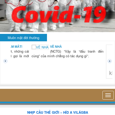
Muôn mặt đời thường
BẠN NAM MẤT!
VỀ NHÀ
TG) “Xời, những cái
(NCTG) “Vậy là “đấu tranh đến
tươi mới gọi là mới
cùng” của mình chẳng có tác dụng gì”.
không 
NHỊP CẦU THẾ GIỚI – HÍD A VILÁGBA