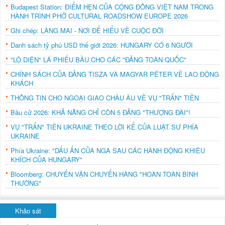
Budapest Station: ĐIỂM HẸN CỦA CỘNG ĐỒNG VIỆT NAM TRONG
HÀNH TRÌNH PHỞ CULTURAL ROADSHOW EUROPE 2026
Ghi chép: LÀNG MAI - NƠI ĐỂ HIỂU VỀ CUỘC ĐỜI
Danh sách tỷ phú USD thế giới 2026: HUNGARY CÓ 6 NGƯỜI
"LỘ DIỆN" LÁ PHIẾU BẦU CHO CÁC "ĐẢNG TOÀN QUỐC"
CHÍNH SÁCH CỦA ĐẢNG TISZA VÀ MAGYAR PÉTER VỀ LAO ĐỘNG
KHÁCH
THÔNG TIN CHO NGOẠI GIAO CHÂU ÂU VỀ VỤ "TRẤN" TIỀN
Bầu cử 2026: KHẢ NĂNG CHỈ CÒN 5 ĐẢNG "THƯỢNG ĐÀI"!
VỤ "TRẤN" TIỀN UKRAINE THEO LỜI KỂ CỦA LUẬT SƯ PHÍA
UKRAINE
Phía Ukraine: "DẤU ẤN CỦA NGA SAU CÁC HÀNH ĐỘNG KHIÊU
KHÍCH CỦA HUNGARY"
Bloomberg: CHUYẾN VẬN CHUYỂN HÀNG "HOÀN TOÀN BÌNH
THƯỜNG"
Khảo sát