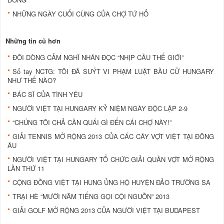
NHỮNG NGÀY CUỐI CÙNG CỦA CHỢ TỨ HỔ
Những tin cũ hơn
ĐÔI DÒNG CẢM NGHĨ NHÂN ĐỌC “NHỊP CẦU THẾ GIỚI”
Sổ tay NCTG: TÔI ĐÃ SUÝT VI PHẠM LUẬT BẦU CỬ HUNGARY
NHƯ THẾ NÀO?
BÁC SĨ CỦA TÌNH YÊU
NGƯỜI VIỆT TẠI HUNGARY KỶ NIỆM NGÀY ĐỘC LẬP 2-9
“CHÚNG TÔI CHẢ CẦN QUÁI GÌ ĐẾN CÁI CHỢ NÀY!”
GIẢI TENNIS MỞ RỘNG 2013 CỦA CÁC CÂY VỢT VIỆT TẠI ĐÔNG
ÂU
NGƯỜI VIỆT TẠI HUNGARY TỔ CHỨC GIẢI QUẦN VỢT MỞ RỘNG
LẦN THỨ 11
CỘNG ĐỒNG VIỆT TẠI HUNG ỦNG HỘ HUYỆN ĐẢO TRƯỜNG SA
TRẠI HÈ “MƯỜI NĂM TIẾNG GỌI CỘI NGUỒN” 2013
GIẢI GOLF MỞ RỘNG 2013 CỦA NGƯỜI VIỆT TẠI BUDAPEST