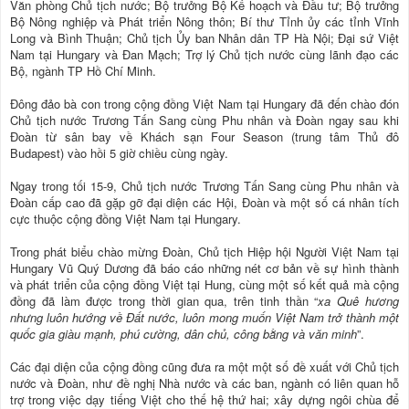
Văn phòng Chủ tịch nước; Bộ trưởng Bộ Kế hoạch và Đầu tư; Bộ trưởng
Bộ Nông nghiệp và Phát triển Nông thôn; Bí thư Tỉnh ủy các tỉnh Vĩnh
Long và Bình Thuận; Chủ tịch Ủy ban Nhân dân TP Hà Nội; Đại sứ Việt
Nam tại Hungary và Đan Mạch; Trợ lý Chủ tịch nước cùng lãnh đạo các
Bộ, ngành TP Hồ Chí Minh.
Đông đảo bà con trong cộng đồng Việt Nam tại Hungary đã đến chào đón
Chủ tịch nước Trương Tấn Sang cùng Phu nhân và Đoàn ngay sau khi
Đoàn từ sân bay về Khách sạn Four Season (trung tâm Thủ đô
Budapest) vào hồi 5 giờ chiều cùng ngày.
Ngay trong tối 15-9, Chủ tịch nước Trương Tấn Sang cùng Phu nhân và
Đoàn cấp cao đã gặp gỡ đại diện các Hội, Đoàn và một số cá nhân tích
cực thuộc cộng đồng Việt Nam tại Hungary.
Trong phát biểu chào mừng Đoàn, Chủ tịch Hiệp hội Người Việt Nam tại
Hungary Vũ Quý Dương đã báo cáo những nét cơ bản về sự hình thành
và phát triển của cộng đồng Việt tại Hung, cùng một số kết quả mà cộng
đồng đã làm được trong thời gian qua, trên tinh thần “
xa Quê hương
nhưng luôn hướng về Đất nước, luôn mong muốn Việt Nam trở thành một
quốc gia giàu mạnh, phú cường, dân chủ, công bằng và văn minh
”.
Các đại diện của cộng đồng cũng đưa ra một một số đề xuất với Chủ tịch
nước và Đoàn, như đề nghị Nhà nước và các ban, ngành có liên quan hỗ
trợ trong việc dạy tiếng Việt cho thế hệ thứ hai; xây dựng ngôi chùa để