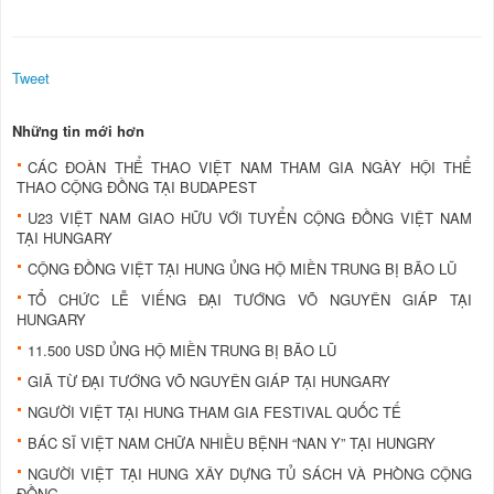
Tweet
Những tin mới hơn
CÁC ĐOÀN THỂ THAO VIỆT NAM THAM GIA NGÀY HỘI THỂ
THAO CỘNG ĐỒNG TẠI BUDAPEST
U23 VIỆT NAM GIAO HỮU VỚI TUYỂN CỘNG ĐỒNG VIỆT NAM
TẠI HUNGARY
CỘNG ĐỒNG VIỆT TẠI HUNG ỦNG HỘ MIỀN TRUNG BỊ BÃO LŨ
TỔ CHỨC LỄ VIẾNG ĐẠI TƯỚNG VÕ NGUYÊN GIÁP TẠI
HUNGARY
11.500 USD ỦNG HỘ MIỀN TRUNG BỊ BÃO LŨ
GIÃ TỪ ĐẠI TƯỚNG VÕ NGUYÊN GIÁP TẠI HUNGARY
NGƯỜI VIỆT TẠI HUNG THAM GIA FESTIVAL QUỐC TẾ
BÁC SĨ VIỆT NAM CHỮA NHIỀU BỆNH “NAN Y” TẠI HUNGRY
NGƯỜI VIỆT TẠI HUNG XÂY DỰNG TỦ SÁCH VÀ PHÒNG CỘNG
ĐỒNG