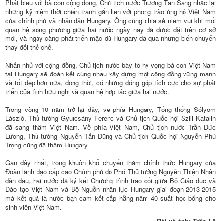
Phát biểu với bà con cộng đồng, Chủ tịch nước Trương Tấn Sang nhắc lại
những kỷ niệm thời chiến tranh gắn liền với phong trào ủng hộ Việt Nam
của chính phủ và nhân dân Hungary. Ông cũng chia sẻ niềm vui khi mối
quan hệ song phương giữa hai nước ngày nay đã được đặt trên cơ sở
mới, và ngày càng phát triển mặc dù Hungary đã qua những biến chuyển
thay đổi thể chế.
Nhắn nhủ với cộng đồng, Chủ tịch nước bày tỏ hy vọng bà con Việt Nam
tại Hungary sẽ đoàn kết cùng nhau xây dựng một cộng đồng vững mạnh
và tốt đẹp hơn nữa, đồng thời, có những đóng góp tích cực cho sự phát
triển của tình hữu nghị và quan hệ hợp tác giữa hai nước.
Trong vòng 10 năm trở lại đây, về phía Hungary, Tổng thống Sólyom
László, Thủ tướng Gyurcsány Ferenc và Chủ tịch Quốc hội Szili Katalin
đã sang thăm Việt Nam. Về phía Việt Nam, Chủ tịch nước Trần Đức
Lương, Thủ tướng Nguyễn Tấn Dũng và Chủ tịch Quốc hội Nguyễn Phú
Trọng cũng đã thăm Hungary.
Gần đây nhất, trong khuôn khổ chuyến thăm chính thức Hungary của
Đoàn lãnh đạo cấp cao Chính phủ do Phó Thủ tướng Nguyễn Thiện Nhân
dẫn đầu, hai nước đã ký kết Chương trình trao đổi giữa Bộ Giáo dục và
Đào tạo Việt Nam và Bộ Nguồn nhân lực Hungary giai đoạn 2013-2015
mà kết quả là nước bạn cam kết cấp hằng năm 40 suất học bổng cho
sinh viên Việt Nam.
Bài và ảnh: Trần Lê