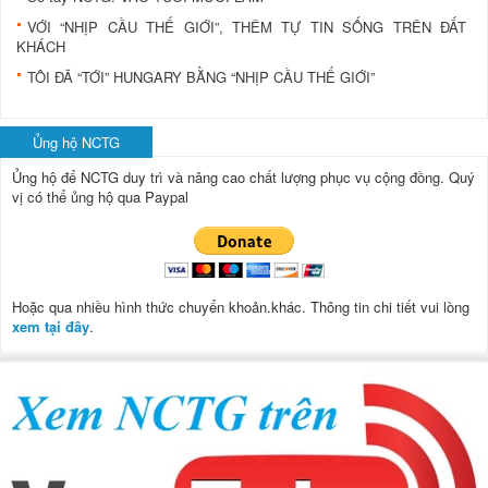
VỚI “NHỊP CẦU THẾ GIỚI”, THÊM TỰ TIN SỐNG TRÊN ĐẤT
KHÁCH
TÔI ĐÃ “TỚI” HUNGARY BẰNG “NHỊP CẦU THẾ GIỚI”
Ủng hộ NCTG
Ủng hộ để NCTG duy trì và nâng cao chất lượng phục vụ cộng đồng.
Quý
vị có thể ủng hộ qua Paypal
Hoặc qua nhiều hình thức chuyển khoản.khác. Thông tin chi tiết vui lòng
xem tại đây
.