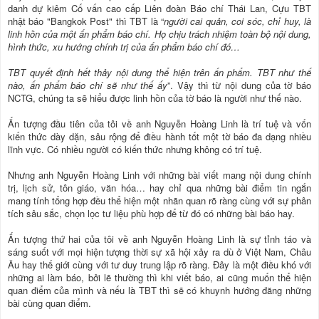
danh dự kiêm Cố vấn cao cấp Liên đoàn Báo chí Thái Lan, Cựu TBT
nhật báo "Bangkok Post" thì TBT là “
người cai quản, coi sóc, chỉ huy, là
linh hồn của một ấn phẩm báo chí. Họ chịu trách nhiệm toàn bộ nội dung,
hình thức, xu hướng chính trị của ấn phẩm báo chí đó…
TBT quyết định hết thảy nội dung thể hiện trên ấn phẩm. TBT như thế
nào, ấn phẩm báo chí sẽ như thế ấy
”. Vậy thì từ nội dung của tờ báo
NCTG, chúng ta sẽ hiểu được linh hồn của tờ báo là người như thế nào.
Ấn tượng đầu tiên của tôi về anh Nguyễn Hoàng Linh là trí tuệ và vốn
kiến thức dày dặn, sâu rộng để điều hành tốt một tờ báo đa dạng nhiều
lĩnh vực. Có nhiều người có kiến thức nhưng không có trí tuệ.
Nhưng anh Nguyễn Hoàng Linh với những bài viết mang nội dung chính
trị, lịch sử, tôn giáo, văn hóa… hay chỉ qua những bài điểm tin ngắn
mang tính tổng hợp đều thể hiện một nhãn quan rõ ràng cùng với sự phân
tích sâu sắc, chọn lọc tư liệu phù hợp để từ đó có những bài báo hay.
Ấn tượng thứ hai của tôi về anh Nguyễn Hoàng Linh là sự tỉnh táo và
sáng suốt với mọi hiện tượng thời sự xã hội xảy ra dù ở Việt Nam, Châu
Âu hay thế giới cùng với tư duy trung lập rõ ràng. Đây là một điều khó với
những ai làm báo, bởi lẽ thường thì khi viết báo, ai cũng muốn thể hiện
quan điểm của mình và nếu là TBT thì sẽ có khuynh hướng đăng những
bài cùng quan điểm.