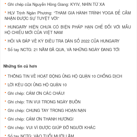
Ghi chép của Nguyễn Hồng Giang: KYIV, NHÌN TỪ XA
HLV Trịnh Ngàn Phương: “THAM GIA HÀNH TRÌNH YOGA ĐỂ CẢM
NHẬN ĐƯỢC SỰ TUYỆT VỜI”
HUNGARY HIỆN CHƯA CÓ BIỆN PHÁP HẠN CHẾ ĐỐI VỚI MẪU
HỘ CHIẾU MỚI CỦA VIỆT NAM
HỎI VÀ ĐÁP VỀ KỲ ĐIỀU TRA DÂN SỐ 2022 CỦA HUNGARY
Sổ tay NCTG: 21 NĂM ĐÃ QUA, VÀ NHỮNG NGÀY ĐANG TỚI
Những tin cũ hơn
THÔNG TIN VỀ HOẠT ĐỘNG ỦNG HỘ QUẬN 10 CHỐNG DỊCH
LỜI KÊU GỌI ỦNG HỘ QUẬN 10
Ghi chép: CÁM ƠN CÁC CHÁU!
Ghi chép: TIN VUI TRONG NGÀY BUỒN
Ghi chép: CHUNG TAY TRONG HOẠN NẠN
Ghi chép: CÁM ƠN THANH HƯƠNG!
Ghi chép: VUI VÌ ĐƯỢC GIÚP ĐỠ NGƯỜI KHÁC
Sổ tay NCTG: VÀO TUỔI MƯỜI LĂM