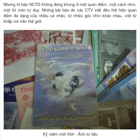
Nhưng tờ báo NCTG không đóng khung ở một quan điểm, một cách nhìn,
một lối mòn tư duy. Những bài báo do các CTV viết đều thể hiện quan
điểm đa dạng của nhiều cá nhân, từ nhiều góc nhìn khác nhau, viết từ
khắp nơi trên thế giới.
Kỷ niệm một thời - Ảnh tư liệu