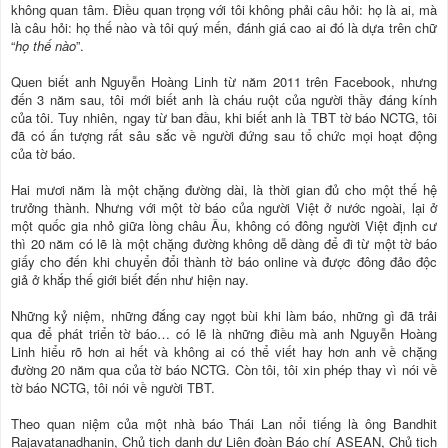
không quan tâm. Điều quan trọng với tôi không phải câu hỏi: họ là ai, mà
là câu hỏi: họ thế nào và tôi quý mến, đánh giá cao ai đó là dựa trên chữ
“
họ thế nào
”.
Quen biết anh Nguyễn Hoàng Linh từ năm 2011 trên Facebook, nhưng
đến 3 năm sau, tôi mới biết anh là cháu ruột của người thầy đáng kính
của tôi. Tuy nhiên, ngay từ ban đầu, khi biết anh là TBT tờ báo NCTG, tôi
đã có ấn tượng rất sâu sắc về người đứng sau tổ chức mọi hoạt động
của tờ báo.
Hai mươi năm là một chặng đường dài, là thời gian đủ cho một thế hệ
trưởng thành. Nhưng với một tờ báo của người Việt ở nước ngoài, lại ở
một quốc gia nhỏ giữa lòng châu Âu, không có đông người Việt định cư
thì 20 năm có lẽ là một chặng đường không dễ dàng để đi từ một tờ báo
giấy cho đến khi chuyển đổi thành tờ báo online và được đông đảo độc
giả ở khắp thế giới biết đến như hiện nay.
Những kỷ niệm, những đắng cay ngọt bùi khi làm báo, những gì đã trải
qua để phát triển tờ báo… có lẽ là những điều mà anh Nguyễn Hoàng
Linh hiểu rõ hơn ai hết và không ai có thể viết hay hơn anh về chặng
đường 20 năm qua của tờ báo NCTG. Còn tôi, tôi xin phép thay vì nói về
tờ báo NCTG, tôi nói về người TBT.
Theo quan niệm của một nhà báo Thái Lan nổi tiếng là ông Bandhit
Rajavatanadhanin, Chủ tịch danh dự Liên đoàn Báo chí ASEAN, Chủ tịch