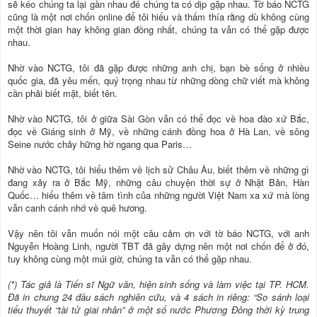
sẽ kéo chúng ta lại gần nhau để chúng ta có dịp gặp nhau. Tờ báo NCTG
cũng là một nơi chốn online để tôi hiểu và thấm thía rằng dù không cùng
một thời gian hay không gian đồng nhất, chúng ta vẫn có thể gặp được
nhau.
Nhờ vào NCTG, tôi đã gặp được những anh chị, bạn bè sống ở nhiều
quốc gia, đã yêu mến, quý trọng nhau từ những dòng chữ viết mà không
cần phải biết mặt, biết tên.
Nhờ vào NCTG, tôi ở giữa Sài Gòn vẫn có thể đọc về hoa đào xứ Bắc,
đọc về Giáng sinh ở Mỹ, về những cánh đồng hoa ở Hà Lan, về sông
Seine nước chảy hững hờ ngang qua Paris…
Nhờ vào NCTG, tôi hiểu thêm về lịch sử Châu Âu, biết thêm về những gì
đang xảy ra ở Bắc Mỹ, những câu chuyện thời sự ở Nhật Bản, Hàn
Quốc… hiểu thêm về tâm tình của những người Việt Nam xa xứ mà lòng
vẫn canh cánh nhớ về quê hương.
Vậy nên tôi vẫn muốn nói một câu cảm ơn với tờ báo NCTG, với anh
Nguyễn Hoàng Linh, người TBT đã gây dựng nên một nơi chốn để ở đó,
tuy không cùng một múi giờ, chúng ta vẫn có thể gặp nhau.
(*) Tác giả là Tiến sĩ Ngữ văn, hiện sinh sống và làm việc tại TP. HCM.
Đã in chung 24 đầu sách nghiên cứu, và 4 sách in riêng: “So sánh loại
tiểu thuyết “tài tử giai nhân” ở một số nước Phương Đông thời kỳ trung