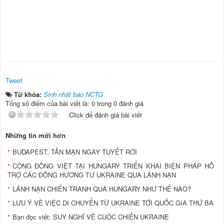
Tweet
Từ khóa:
Sinh nhật báo NCTG
Tổng số điểm của bài viết là: 0 trong 0 đánh giá
Click để đánh giá bài viết
Những tin mới hơn
BUDAPEST, TẢN MẠN NGÀY TUYẾT RƠI
CỘNG ĐỒNG VIỆT TẠI HUNGARY TRIỂN KHAI BIỆN PHÁP HỖ
TRỢ CÁC ĐỒNG HƯƠNG TƯ UKRAINE QUA LÁNH NẠN
LÁNH NẠN CHIẾN TRANH QUA HUNGARY NHƯ THẾ NÀO?
LƯU Ý VỀ VIỆC DI CHUYỂN TỪ UKRAINE TỚI QUỐC GIA THỨ BA
Bạn đọc viết: SUY NGHĨ VỀ CUỘC CHIẾN UKRAINE