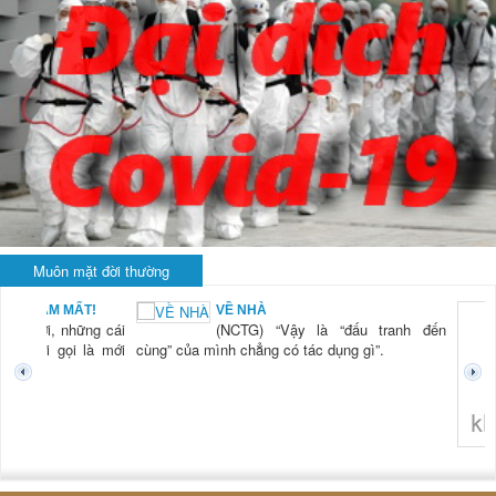
Muôn mặt đời thường
VỀ NHÀ
KH
(NCTG) “Vậy là “đấu tranh đến
LÀ
(N
” của mình chẳng có tác dụng gì”.
ti
th
hi
tro
n
không nghĩ tới bất kỳ điều gì khá