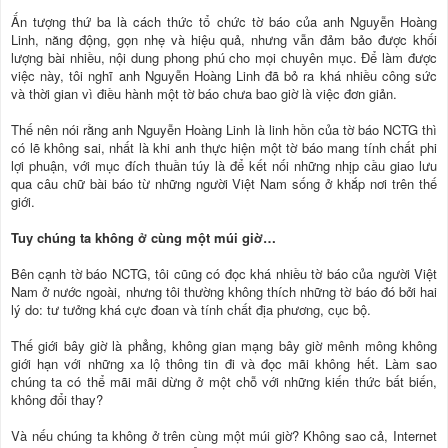
Ấn tượng thứ ba là cách thức tổ chức tờ báo của anh Nguyễn Hoàng
Linh, năng động, gọn nhẹ và hiệu quả, nhưng vẫn đảm bảo được khối
lượng bài nhiều, nội dung phong phú cho mọi chuyên mục. Để làm được
việc này, tôi nghĩ anh Nguyễn Hoàng Linh đã bỏ ra khá nhiều công sức
và thời gian vì điều hành một tờ báo chưa bao giờ là việc đơn giản.
Thế nên nói rằng anh Nguyễn Hoàng Linh là linh hồn của tờ báo NCTG thì
có lẽ không sai, nhất là khi anh thực hiện một tờ báo mang tính chất phi
lợi phuận, với mục đích thuần túy là để kết nối những nhịp cầu giao lưu
qua câu chữ bài báo từ những người Việt Nam sống ở khắp nơi trên thế
giới.
Tuy chúng ta không ở cùng một múi giờ…
Bên cạnh tờ báo NCTG, tôi cũng có đọc khá nhiều tờ báo của người Việt
Nam ở nước ngoài, nhưng tôi thường không thích những tờ báo đó bởi hai
lý do: tư tưởng khá cực đoan và tính chất địa phương, cục bộ.
Thế giới bây giờ là phẳng, không gian mạng bây giờ mênh mông không
giới hạn với những xa lộ thông tin đi và đọc mãi không hết. Làm sao
chúng ta có thể mãi mãi dừng ở một chỗ với những kiến thức bất biến,
không đổi thay?
Và nếu chúng ta không ở trên cùng một múi giờ? Không sao cả, Internet