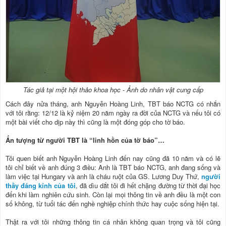
Tác giả tại một hội thảo khoa học - Ảnh do nhân vật cung cấp
Cách đây nửa tháng, anh Nguyễn Hoàng Linh, TBT báo NCTG có nhắn
với tôi rằng: 12/12 là kỷ niệm 20 năm ngày ra đời của NCTG và nếu tôi có
một bài viết cho dịp này thì cũng là một đóng góp cho tờ báo.
Ấn tượng từ người TBT là “linh hồn của tờ báo”…
Tôi quen biết anh Nguyễn Hoàng Linh đến nay cũng đã 10 năm và có lẽ
tôi chỉ biết về anh đúng 3 điều: Anh là TBT báo NCTG, anh đang sống và
làm việc tại Hungary và anh là cháu ruột của GS. Lương Duy Thứ,
người
thầy đáng kính của tôi
, đã dìu dắt tôi đi hết chặng đường từ thời đại học
đến khi làm nghiên cứu sinh. Còn lại mọi thông tin về anh đều là một con
số không, từ tuổi tác đến nghề nghiệp chính thức hay cuộc sống hiện tại.
Thật ra với tôi những thông tin cá nhân không quan trọng và tôi cũng