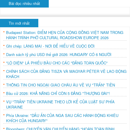
Bài đọc nhiều nhất
Tin mới nhất
Budapest Station: ĐIỂM HẸN CỦA CỘNG ĐỒNG VIỆT NAM TRONG
HÀNH TRÌNH PHỞ CULTURAL ROADSHOW EUROPE 2026
Ghi chép: LÀNG MAI - NƠI ĐỂ HIỂU VỀ CUỘC ĐỜI
Danh sách tỷ phú USD thế giới 2026: HUNGARY CÓ 6 NGƯỜI
"LỘ DIỆN" LÁ PHIẾU BẦU CHO CÁC "ĐẢNG TOÀN QUỐC"
CHÍNH SÁCH CỦA ĐẢNG TISZA VÀ MAGYAR PÉTER VỀ LAO ĐỘNG
KHÁCH
THÔNG TIN CHO NGOẠI GIAO CHÂU ÂU VỀ VỤ "TRẤN" TIỀN
Bầu cử 2026: KHẢ NĂNG CHỈ CÒN 5 ĐẢNG "THƯỢNG ĐÀI"!
VỤ "TRẤN" TIỀN UKRAINE THEO LỜI KỂ CỦA LUẬT SƯ PHÍA
UKRAINE
Phía Ukraine: "DẤU ẤN CỦA NGA SAU CÁC HÀNH ĐỘNG KHIÊU
KHÍCH CỦA HUNGARY"
Bloomberg: CHUYẾN VẬN CHUYỂN HÀNG "HOÀN TOÀN BÌNH