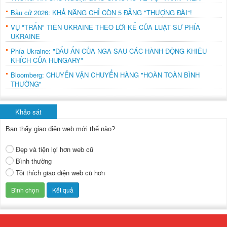
Bầu cử 2026: KHẢ NĂNG CHỈ CÒN 5 ĐẢNG "THƯỢNG ĐÀI"!
VỤ "TRẤN" TIỀN UKRAINE THEO LỜI KỂ CỦA LUẬT SƯ PHÍA
UKRAINE
Phía Ukraine: "DẤU ẤN CỦA NGA SAU CÁC HÀNH ĐỘNG KHIÊU
KHÍCH CỦA HUNGARY"
Bloomberg: CHUYẾN VẬN CHUYỂN HÀNG "HOÀN TOÀN BÌNH
THƯỜNG"
Khảo sát
Bạn thấy giao diện web mới thế nào?
Đẹp và tiện lợi hơn web cũ
Bình thường
Tôi thích giao diện web cũ hơn