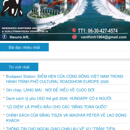
Bài đọc nhiều nhất
Tin mới nhất
Budapest Station: ĐIỂM HẸN CỦA CỘNG ĐỒNG VIỆT NAM TRONG
HÀNH TRÌNH PHỞ CULTURAL ROADSHOW EUROPE 2026
Ghi chép: LÀNG MAI - NƠI ĐỂ HIỂU VỀ CUỘC ĐỜI
Danh sách tỷ phú USD thế giới 2026: HUNGARY CÓ 6 NGƯỜI
"LỘ DIỆN" LÁ PHIẾU BẦU CHO CÁC "ĐẢNG TOÀN QUỐC"
CHÍNH SÁCH CỦA ĐẢNG TISZA VÀ MAGYAR PÉTER VỀ LAO ĐỘNG
KHÁCH
THÔNG TIN CHO NGOẠI GIAO CHÂU ÂU VỀ VỤ "TRẤN" TIỀN