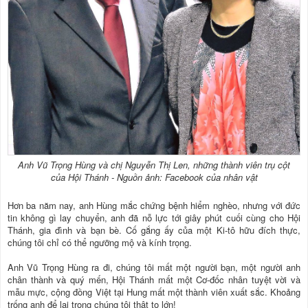
Anh Vũ Trọng Hùng và chị Nguyễn Thị Len, những thành viên trụ cột
của Hội Thánh - Nguồn ảnh: Facebook của nhân vật
Hơn ba năm nay, anh Hùng mắc chứng bệnh hiểm nghèo, nhưng với đức
tin không gì lay chuyển, anh đã nỗ lực tới giây phút cuối cùng cho Hội
Thánh, gia đình và bạn bè. Cố gắng ấy của một Ki-tô hữu đích thực,
chúng tôi chỉ có thể ngưỡng mộ và kính trọng.
Anh Vũ Trọng Hùng ra đi, chúng tôi mất một người bạn, một người anh
chân thành và quý mến, Hội Thánh mất một Cơ-đốc nhân tuyệt vời và
mẫu mực, cộng đồng Việt tại Hung mất một thành viên xuất sắc. Khoảng
trống anh để lại trong chúng tôi thật to lớn!