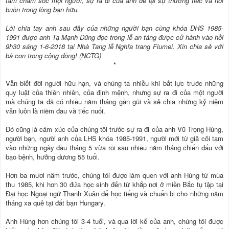
tâm chăm sóc mọi người, sự ra đi của anh để lại sự thương tiếc và nỗi
buồn trong lòng bạn hữu.
Lời chia tay anh sau đây của những người bạn cùng khóa DHS 1985-
1991 được anh Tạ Mạnh Dũng đọc trong lễ an táng được cử hành vào hồi
9h30 sáng 1-6-2018 tại Nhà Tang lễ Nghĩa trang Fiumei. Xin chia sẻ với
bà con trong cộng đồng! (NCTG)
*
Vẫn biết đời người hữu hạn, và chúng ta nhiều khi bất lực trước những
quy luật của thiên nhiên, của định mệnh, nhưng sự ra đi của một người
mà chúng ta đã có nhiều năm tháng gần gũi và sẻ chia những kỷ niệm
vẫn luôn là niềm đau và tiếc nuối.
Đó cũng là cảm xúc của chúng tôi trước sự ra đi của anh Vũ Trọng Hùng,
người bạn, người anh của LHS khóa 1985-1991, người mới từ giã cõi tạm
vào những ngày đầu tháng 5 vừa rồi sau nhiều năm tháng chiến đấu với
bạo bệnh, hưởng dương 55 tuổi.
Hơn ba mươi năm trước, chúng tôi được làm quen với anh Hùng từ mùa
thu 1985, khi hơn 30 đứa học sinh đến từ khắp nơi ở miền Bắc tụ tập tại
Đại học Ngoại ngữ Thanh Xuân để học tiếng và chuẩn bị cho những năm
tháng xa quê tại đất bạn Hungary.
Anh Hùng hơn chúng tôi 3-4 tuổi, và qua lời kể của anh, chúng tôi được