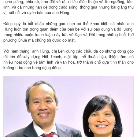
nghe giảng, chia sẻ, trao đổi về rất nhiều điều thuộc về tín ngưỡng, tâm
linh, và cả những nan đề trong cuộc sống, thông qua những bài giảng thú
vị, sôi nổi và uyên bác của anh Hùng.
Đáng quý là bất chấp những góc nhìn có thể khác biệt, cá nhân anh
Hùng luôn tôn trọng quan điểm của bạn bè với sự bao dung và độ lượng,
trong nhiều cuộc tranh luận nảy lửa về Đạo và Đời trong những buổi thờ
phượng Chúa mà chúng tôi được có mặt.
Với năm tháng, anh Hùng, chị Len cùng các cháu đã có những đóng góp
rất lớn để xây dựng Hội Thánh, một tập thể thuần hậu, thiện tâm, có
nhiều hoạt động về tâm linh và văn hóa, trở thành chỗ dựa tinh thần cho
không ít bà con trong cộng đồng.