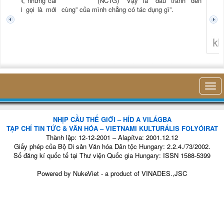
TG) “Xời, những cái
(NCTG) “Vậy là “đấu tranh đến
tươi mới gọi là mới
cùng” của mình chẳng có tác dụng gì”.
không 
NHỊP CẦU THẾ GIỚI – HÍD A VILÁGBA
TẠP CHÍ TIN TỨC & VĂN HÓA – VIETNAMI KULTURÁLIS FOLYÓIRAT
Thành lập: 12-12-2001 – Alapítva: 2001.12.12
Giấy phép của Bộ Di sản Văn hóa Dân tộc Hungary: 2.2.4./73/2002.
Số đăng kí quốc tế tại Thư viện Quốc gia Hungary: ISSN 1588-5399
Powered by
NukeViet
- a product of
VINADES.,JSC