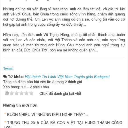
Nhưng chúng tôi yên lòng vì biết rằng, anh đã làm tất cả, và giờ tới lúc
anh về với Chúa, bên Chúa trong cuộc sống vĩnh hằng, chấm dứt quãng
đời nơi dương thế. Chị Len vợ anh cũng có chia sẻ, chúng tôi vẫn có cơ
hội gặp lại anh trong cuộc sống ấy và đức tin ấy...
Hôm nay, tiễn đưa anh Vũ Trọng Hùng, chúng tôi chân thành chia buồn
với chị Len và các cháu, với Hội Thánh và các anh chị, các bạn từng
quen biết và mến thương anh Hùng. Cầu mong anh yên nghỉ trong sự
bình an của Đức Chúa Trời, bọn em sẽ không quên anh...
Tweet
Từ khóa:
Hội thánh Tin Lành Việt Nam Truyền giáo Budapest
Tổng số điểm của bài viết là: 3 trong 2 đánh giá
Xếp hạng:
1.5
-
2
phiếu bầu
Click để đánh giá bài viết
Những tin mới hơn
BUỒN NHIỀU VÌ “NHỮNG ĐIỀU NGHE THẤY”...
TRUNG THU 2018 CỦA BÀ CON VIỆT TẠI HUNG THÀNH CÔNG
LỚN