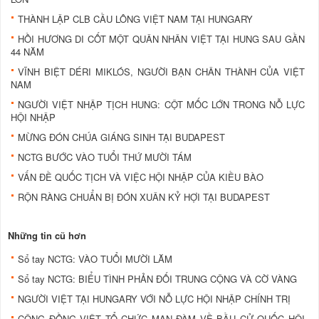
THÀNH LẬP CLB CẦU LÔNG VIỆT NAM TẠI HUNGARY
HỒI HƯƠNG DI CỐT MỘT QUÂN NHÂN VIỆT TẠI HUNG SAU GẦN
44 NĂM
VĨNH BIỆT DÉRI MIKLÓS, NGƯỜI BẠN CHÂN THÀNH CỦA VIỆT
NAM
NGƯỜI VIỆT NHẬP TỊCH HUNG: CỘT MỐC LỚN TRONG NỖ LỰC
HỘI NHẬP
MỪNG ĐÓN CHÚA GIÁNG SINH TẠI BUDAPEST
NCTG BƯỚC VÀO TUỔI THỨ MƯỜI TÁM
VẤN ĐỀ QUỐC TỊCH VÀ VIỆC HỘI NHẬP CỦA KIỀU BÀO
RỘN RÀNG CHUẨN BỊ ĐÓN XUÂN KỶ HỢI TẠI BUDAPEST
Những tin cũ hơn
Sổ tay NCTG: VÀO TUỔI MƯỜI LĂM
Sổ tay NCTG: BIỂU TÌNH PHẢN ĐỐI TRUNG CỘNG VÀ CỜ VÀNG
NGƯỜI VIỆT TẠI HUNGARY VỚI NỖ LỰC HỘI NHẬP CHÍNH TRỊ
CỘNG ĐỒNG VIỆT TỔ CHỨC MẠN ĐÀM VỀ BẦU CỬ QUỐC HỘI