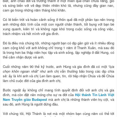
biết, anh chào đời và trưởng thành ở một miền quê chan chứa nắng, gió
và sóng biển với vẻ đẹp thiên nhiên khó tả, nhưng cũng đầy gian nan,
cam go trong những năm tháng khó khăn.
Có lẽ biển trời và hoàn cảnh sống ở thôn quê đã một phần tạo nên trong
anh những đức tính của một con người chân thành, tốt bụng với bạn bè
xung quanh, kiên trì và không ngại khó trong cuộc sống và công việc,
trách nhiệm và hết mình với gia đình.
Đó là điều mà chúng tôi, những người bạn có dịp gần gũi và ít nhiều đồng
cam cộng khổ với anh không chỉ trong 1 năm ở Thanh Xuân, mà sau đó
là trong hơn ba thập niên học tập và sinh sống, lập nghiệp ở đất Hung, có
thể cảm nhận được về anh.
Cuối những năm 90 thế kỷ trước, anh Hùng và gia đình đã có một “
lựa
chọn khôn ngoan nhất
” như anh chị vẫn thường bảo trong các dịp chia
sẻ: ấy là khi anh và chị Len làm quen, tin, rồi tiếp nhận Chúa và để Chúa
làm chủ cuộc đời của gia đình anh chị.
Bước ngoặt ấy không chỉ mang tính quyết định đối với anh chị và gia
đình, mà còn đặt nền móng cho sự ra đời của
Hội thánh Tin Lành Việt
Nam Truyền giáo Budapest
mà anh chị là những thành viên trụ cột, và
sau đó, anh Hùng là người đứng đầu.
Với chúng tôi, Hội Thánh là nơi mà một nhóm bạn cùng năm có thể tới