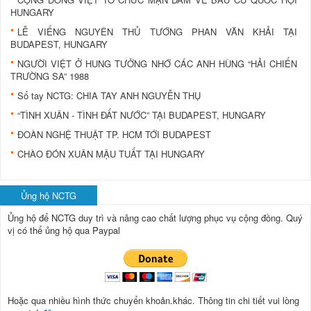
HUNGARY
LỄ VIẾNG NGUYÊN THỦ TƯỚNG PHAN VĂN KHẢI TẠI
BUDAPEST, HUNGARY
NGƯỜI VIỆT Ở HUNG TƯỞNG NHỚ CÁC ANH HÙNG “HẢI CHIẾN
TRƯỜNG SA” 1988
Sổ tay NCTG: CHIA TAY ANH NGUYỄN THỤ
“TÌNH XUÂN - TÌNH ĐẤT NƯỚC” TẠI BUDAPEST, HUNGARY
ĐOÀN NGHỆ THUẬT TP. HCM TỚI BUDAPEST
CHÀO ĐÓN XUÂN MẬU TUẤT TẠI HUNGARY
Ủng hộ NCTG
Ủng hộ để NCTG duy trì và nâng cao chất lượng phục vụ cộng đồng.
Quý
vị có thể ủng hộ qua Paypal
Hoặc qua nhiều hình thức chuyển khoản.khác. Thông tin chi tiết vui lòng