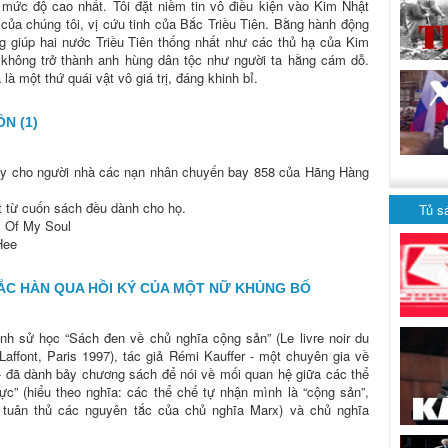
 mức độ cao nhất. Tôi đặt niềm tin vô điều kiện vào Kim Nhật
 của chúng tôi, vị cứu tinh của Bắc Triều Tiên. Bằng hành động
g giúp hai nước Triều Tiên thống nhất như các thủ hạ của Kim
 không trở thành anh hùng dân tộc như người ta hằng cám dỗ.
à một thứ quái vật vô giá trị, đáng khinh bỉ.
N (1)
ày cho người nhà các nạn nhân chuyến bay 858 của Hãng Hàng
t từ cuốn sách đều dành cho họ.
Tủ s
s Of My Soul
Hee
ẮC HÀN QUA HỒI KÝ CỦA MỘT NỮ KHỦNG BỐ
nh sử học “Sách đen về chủ nghĩa cộng sản” (Le livre noir du
ffont, Paris 1997), tác giả Rémi Kauffer - một chuyên gia về
- đã dành bảy chương sách để nói về mối quan hệ giữa các thể
ực” (hiểu theo nghĩa: các thể chế tự nhận mình là “cộng sản”,
i tuân thủ các nguyên tắc của chủ nghĩa Marx) và chủ nghĩa