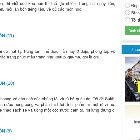
, thi viết còn khó hơn thi thể lực nhiều. Trong hai ngày liền,
Đẹp 
lần, mỗi lần bốn tiếng liền, về đủ các môn học.
Bình
Tôi 
N (11)
Theo
ại có mặt tại trung tâm thể thao, lần này ở dojo, phòng tập võ
mặc trang phục màu trắng như kiểu pi-gia-ma, gọi là ghi.
N (10)
choạng về căn nhà của chúng tôi và rũ bỏ quần áo. Tôi để Sukhi
ồn nước nóng bỏng và phần thì tươi tỉnh, phần thì mệt rũ vì nó.
hể thao sạch sẽ và uống một cốc nước cam to, rồi lững thững đi
.
N (9)