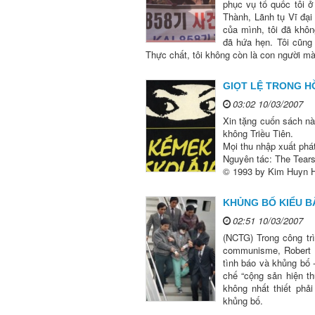
phục vụ tổ quốc tôi ở
Thành, Lãnh tụ Vĩ đại
của mình, tôi đã khôn
đã hứa hẹn. Tôi cũng
Thực chất, tôi không còn là con người mà l
GIỌT LỆ TRONG HỒ
03:02 10/03/2007
Xin tặng cuốn sách n
không Triều Tiên.
Mọi thu nhập xuất phá
Nguyên tác: The Tear
© 1993 by Kim Huyn 
KHỦNG BỐ KIỂU B
02:51 10/03/2007
(NCTG) Trong công trì
communisme, Robert La
tình báo và khủng bố 
chế “cộng sản hiện th
không nhất thiết phả
khủng bố.