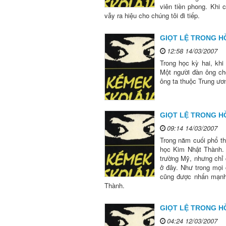
viên tiền phong. Khi 
vẫy ra hiệu cho chúng tôi đi tiếp.
GIỌT LỆ TRONG HỒ
12:58 14/03/2007
Trong học kỳ hai, khi 
Một người đàn ông chờ
ông ta thuộc Trung ươ
GIỌT LỆ TRONG HỒ
09:14 14/03/2007
Trong năm cuối phổ th
học Kim Nhật Thành. 
trường Mỹ, nhưng chỉ 
ở đây. Như trong mọi 
cũng được nhấn mạnh,
Thành.
GIỌT LỆ TRONG HỒ
04:24 12/03/2007