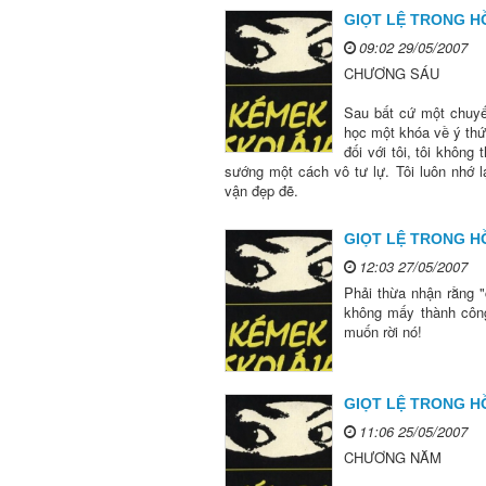
GIỌT LỆ TRONG HỒ
09:02 29/05/2007
CHƯƠNG SÁU
Sau bất cứ một chuyế
học một khóa về ý thức
đối với tôi, tôi khôn
sướng một cách vô tư lự. Tôi luôn nhớ 
vận đẹp đẽ.
GIỌT LỆ TRONG HỒ
12:03 27/05/2007
Phải thừa nhận rằng "
không mấy thành công
muốn rời nó!
GIỌT LỆ TRONG HỒ
11:06 25/05/2007
CHƯƠNG NĂM