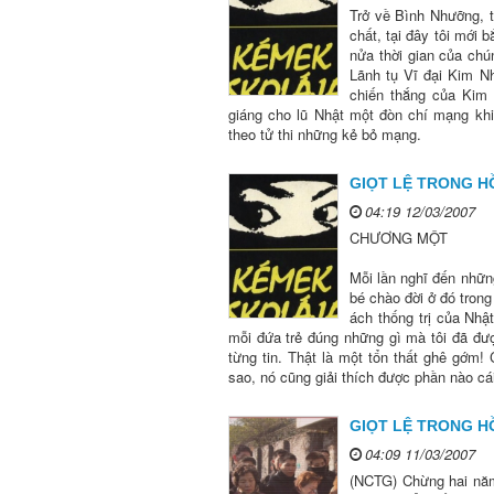
Trở về Bình Nhưỡng, 
chất, tại đây tôi mới
nửa thời gian của chú
Lãnh tụ Vĩ đại Kim Nh
chiến thắng của Kim
giáng cho lũ Nhật một đòn chí mạng kh
theo tử thi những kẻ bỏ mạng.
GIỌT LỆ TRONG HỒ
04:19 12/03/2007
CHƯƠNG MỘT
Mỗi lần nghĩ đến nhữn
bé chào đời ở đó trong
ách thống trị của Nhật
mỗi đứa trẻ đúng những gì mà tôi đã được
từng tin. Thật là một tổn thất ghê gớm!
sao, nó cũng giải thích được phần nào cái
GIỌT LỆ TRONG HỒ
04:09 11/03/2007
(NCTG) Chừng hai năm 