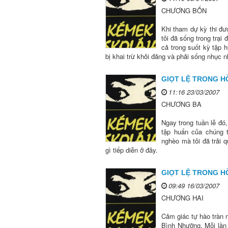
CHƯƠNG BỐN
Khi tham dự kỳ thi đượ
tôi đã sống trong trại
cả trong suốt kỳ tập h
bị khai trừ khỏi đảng và phải sống nhục n
GIỌT LỆ TRONG HỒ
11:16 23/03/2007
CHƯƠNG BA
Ngay trong tuần lễ đó
tập huấn của chúng 
nghèo mà tôi đã trải 
gì tiếp diễn ở đây.
GIỌT LỆ TRONG HỒ
09:49 16/03/2007
CHƯƠNG HAI
Cảm giác tự hào tràn n
Bình Nhưỡng. Mỗi lần 