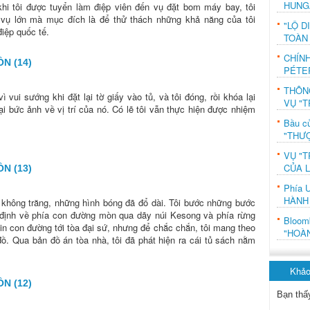
HUNG
hi tôi được tuyển làm điệp viên đến vụ đặt bom máy bay, tôi
vụ lớn mà mục đích là để thử thách những khả năng của tôi
"LỘ D
điệp quốc tế.
TOÀN
CHÍN
N (14)
PÉTE
THÔN
 vui sướng khi đặt lại tờ giấy vào tủ, và tôi đóng, rồi khóa lại
VỤ "T
lại bức ảnh về vị trí của nó. Có lẽ tôi vẫn thực hiện được nhiệm
Bầu c
"THƯỢ
VỤ "T
CỦA 
N (13)
Phía 
HÀNH
i, không trăng, những hình bóng đã đổ dài. Tôi bước những bước
 định về phía con đường mòn qua dãy núi Kesong và phía rừng
Bloo
in con đường tới tòa đại sứ, nhưng để chắc chắn, tôi mang theo
"HOÀ
ồ. Qua bản đồ án tòa nhà, tôi đã phát hiện ra cái tủ sách nằm
Khảo
N (12)
Bạn thấ