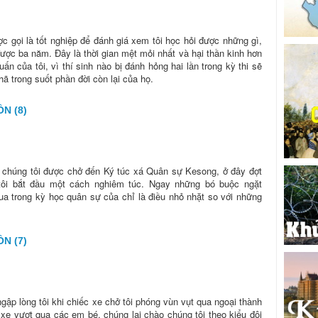
c gọi là tốt nghiệp để đánh giá xem tôi học hỏi được những gì,
 được ba năm. Đây là thời gian mệt mỏi nhất và hại thần kinh hơn
uấn của tôi, vì thí sinh nào bị đánh hỏng hai lần trong kỳ thi sẽ
hã trong suốt phần đời còn lại của họ.
N (8)
, chúng tôi được chở đến Ký túc xá Quân sự Kesong, ở đây đợt
tôi bắt đầu một cách nghiêm túc. Ngay những bó buộc ngặt
qua trong kỳ học quân sự của chỉ là điều nhỏ nhặt so với những
N (7)
gập lòng tôi khi chiếc xe chở tôi phóng vùn vụt qua ngoại thành
xe vượt qua các em bé, chúng lại chào chúng tôi theo kiểu đội