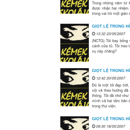
Trong những năm từ k
được nhận hai nhiệm 
trong vai trò một gián 
GIỌT LỆ TRONG HỒ
13:32 23/05/2007
(NCTG) Tôi bay bổng vì
cánh cửa tủ. Tôi treo 
vụ này chăng?
GIỌT LỆ TRONG HỒ
12:42 20/05/2007
Đó là một tối đẹp trờ
vội vã theo hướng đã
thông. Tôi đã nhớ như 
mình cả hai tấm bản đ
trong thư viện.
GIỌT LỆ TRONG HỒ
09:30 18/05/2007