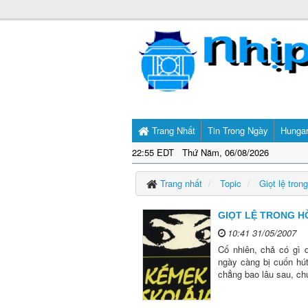
Trang Nhất
Tin Trong Ngày
Hunga
22:55 EDT Thứ Năm, 06/08/2026
Trang nhất
Topic
Giọt lệ tron
GIỌT LỆ TRONG HỒ
10:41 31/05/2007
Cố nhiên, chả có gì 
ngày càng bị cuốn hú
chẳng bao lâu sau, ch