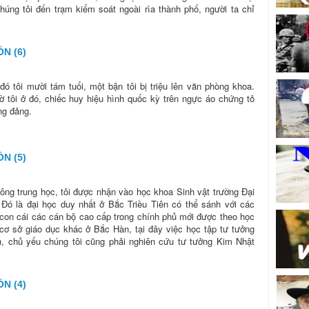
chúng tôi đến trạm kiểm soát ngoài rìa thành phố, người ta chỉ
N (6)
đó tôi mười tám tuổi, một bận tôi bị triệu lên văn phòng khoa.
 tôi ở đó, chiếc huy hiệu hình quốc kỳ trên ngực áo chứng tỏ
ng đảng.
N (5)
ông trung học, tôi được nhận vào học khoa Sinh vật trường Đại
Đó là đại học duy nhất ở Bắc Triều Tiên có thể sánh với các
con cái các cán bộ cao cấp trong chính phủ mới được theo học
cơ sở giáo dục khác ở Bắc Hàn, tại đây việc học tập tư tưởng
 chủ yếu chúng tôi cũng phải nghiên cứu tư tưởng Kim Nhật
N (4)