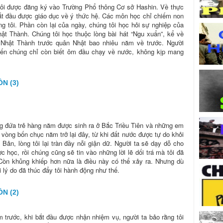
tôi được đăng ký vào Trường Phổ thông Cơ sở Hashin. Về thực
 bắt đầu được giáo dục về ý thức hệ. Các môn học chỉ chiếm non
ng tôi. Phần còn lại của ngày, chúng tôi học hỏi sự nghiệp của
ật Thành. Chúng tôi học thuộc lòng bài hát “Ngu xuẩn”, kể về
 Nhật Thành trước quân Nhật bao nhiêu năm về trước. Người
iến chúng chỉ còn biết ôm đầu chạy về nước, không kịp mang
N (3)
g đứa trẻ hàng năm được sinh ra ở Bắc Triều Tiên và những em
 vòng bốn chục năm trở lại đây, từ khi đất nước được tự do khỏi
 Bản, lòng tôi lại tràn đầy nỗi giận dữ. Người ta sẽ dạy dỗ cho
 học, rồi chúng cũng sẽ tin vào những lời lẽ dối trá mà tôi đã
 Còn khủng khiếp hơn nữa là điều này có thể xảy ra. Nhưng dù
 lý do đã thúc đẩy tôi hành động như thế.
N (2)
trước, khi bắt đầu được nhận nhiệm vụ, người ta bảo rằng tôi