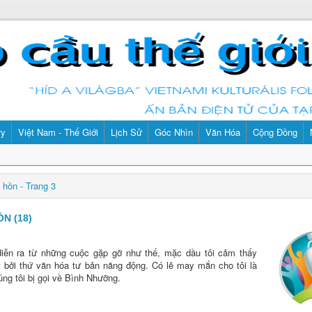
ry
Việt Nam - Thế Giới
Lịch Sử
Góc Nhìn
Văn Hóa
Cộng Đồng
g hồn - Trang 3
N (18)
diễn ra từ những cuộc gặp gỡ như thế, mặc dầu tôi cảm thấy
t bởi thứ văn hóa tư bản năng động. Có lẽ may mắn cho tôi là
úng tôi bị gọi về Bình Nhưỡng.