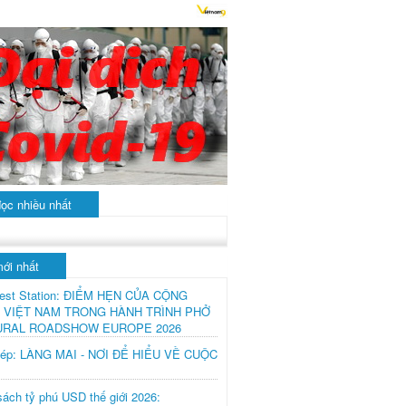
đọc nhiều nhất
mới nhất
est Station: ĐIỂM HẸN CỦA CỘNG
 VIỆT NAM TRONG HÀNH TRÌNH PHỞ
URAL ROADSHOW EUROPE 2026
hép: LÀNG MAI - NƠI ĐỂ HIỂU VỀ CUỘC
ách tỷ phú USD thế giới 2026: