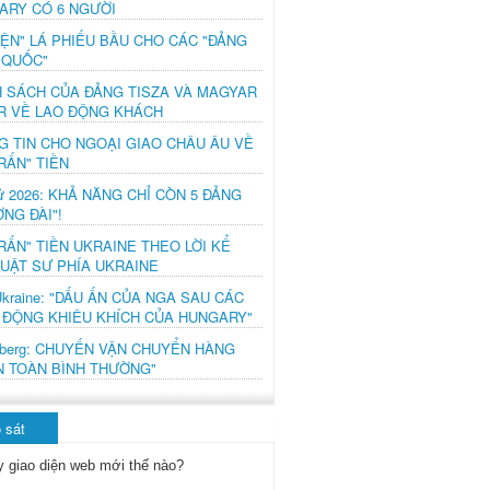
ARY CÓ 6 NGƯỜI
IỆN" LÁ PHIẾU BẦU CHO CÁC "ĐẢNG
 QUỐC"
H SÁCH CỦA ĐẢNG TISZA VÀ MAGYAR
R VỀ LAO ĐỘNG KHÁCH
G TIN CHO NGOẠI GIAO CHÂU ÂU VỀ
RẤN" TIỀN
ử 2026: KHẢ NĂNG CHỈ CÒN 5 ĐẢNG
NG ĐÀI"!
RẤN" TIỀN UKRAINE THEO LỜI KỂ
LUẬT SƯ PHÍA UKRAINE
Ukraine: "DẤU ẤN CỦA NGA SAU CÁC
 ĐỘNG KHIÊU KHÍCH CỦA HUNGARY"
mberg: CHUYẾN VẬN CHUYỂN HÀNG
N TOÀN BÌNH THƯỜNG"
 sát
y giao diện web mới thế nào?