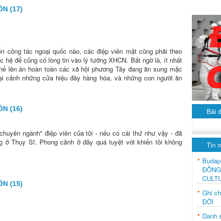
N (17)
n công tác ngoại quốc nào, các điệp viên mật cũng phải theo
 hệ để củng cố lòng tin vào lý tưởng XHCN. Bất ngờ là, ít nhất
g thể lên án hoàn toàn các xã hội phương Tây đang ăn sung mặc
lại cảnh những cửa hiệu đầy hàng hóa, và những con người ăn
N (16)
Bài 
chuyên ngành" điệp viên của tôi - nếu có cái thứ như vậy - đã
 ở Thụy Sĩ. Phong cảnh ở đây quá tuyệt vời khiến tôi không
Tin 
Budap
ĐỒNG
CULT
N (15)
Ghi c
ĐỜI
Danh s