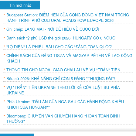
Tin mới nhất
Budapest Station: ĐIỂM HẸN CỦA CỘNG ĐỒNG VIỆT NAM TRONG
HÀNH TRÌNH PHỞ CULTURAL ROADSHOW EUROPE 2026
Ghi chép: LÀNG MAI - NƠI ĐỂ HIỂU VỀ CUỘC ĐỜI
Danh sách tỷ phú USD thế giới 2026: HUNGARY CÓ 6 NGƯỜI
"LỘ DIỆN" LÁ PHIẾU BẦU CHO CÁC "ĐẢNG TOÀN QUỐC"
CHÍNH SÁCH CỦA ĐẢNG TISZA VÀ MAGYAR PÉTER VỀ LAO ĐỘNG
KHÁCH
THÔNG TIN CHO NGOẠI GIAO CHÂU ÂU VỀ VỤ "TRẤN" TIỀN
Bầu cử 2026: KHẢ NĂNG CHỈ CÒN 5 ĐẢNG "THƯỢNG ĐÀI"!
VỤ "TRẤN" TIỀN UKRAINE THEO LỜI KỂ CỦA LUẬT SƯ PHÍA
UKRAINE
Phía Ukraine: "DẤU ẤN CỦA NGA SAU CÁC HÀNH ĐỘNG KHIÊU
KHÍCH CỦA HUNGARY"
Bloomberg: CHUYẾN VẬN CHUYỂN HÀNG "HOÀN TOÀN BÌNH
THƯỜNG"