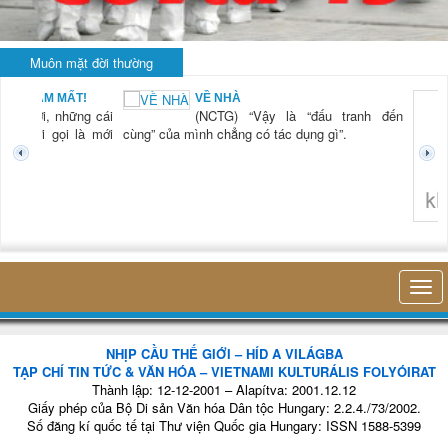
Muôn mặt đời thường
BẠN NAM MẤT!
VỀ NHÀ
TG) “Xời, những cái
(NCTG) “Vậy là “đấu tranh đến
tươi mới gọi là mới
cùng” của mình chẳng có tác dụng gì”.
không 
NHỊP CẦU THẾ GIỚI – HÍD A VILÁGBA
TẠP CHÍ TIN TỨC & VĂN HÓA – VIETNAMI KULTURÁLIS FOLYÓIRAT
Thành lập: 12-12-2001 – Alapítva: 2001.12.12
Giấy phép của Bộ Di sản Văn hóa Dân tộc Hungary: 2.2.4./73/2002.
Số đăng kí quốc tế tại Thư viện Quốc gia Hungary: ISSN 1588-5399