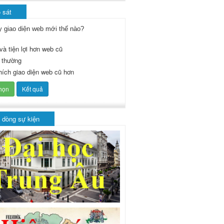
 sát
y giao diện web mới thế nào?
và tiện lợi hơn web cũ
 thường
thích giao diện web cũ hơn
 dòng sự kiện