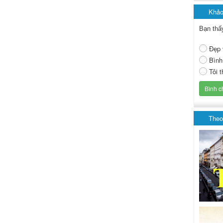
Khảo
Bạn thấ
Đẹp 
Bình
Tôi 
Theo