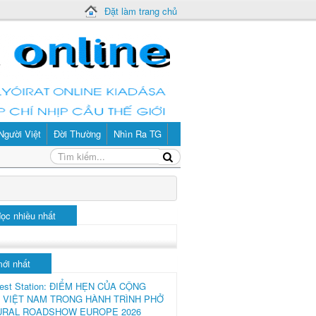
Đặt làm trang chủ
Người Việt
Đời Thường
Nhìn Ra TG
đọc nhiều nhất
mới nhất
est Station: ĐIỂM HẸN CỦA CỘNG
 VIỆT NAM TRONG HÀNH TRÌNH PHỞ
URAL ROADSHOW EUROPE 2026