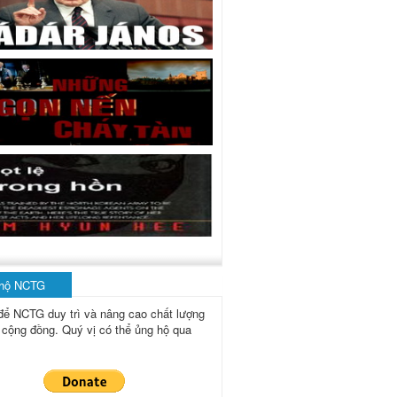
 hộ NCTG
để NCTG duy trì và nâng cao chất lượng
 cộng đồng.
Quý vị có thể ủng hộ qua