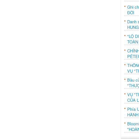
Ghi c
ĐỜI
Danh s
HUNG
"LỘ D
TOÀN
CHÍN
PÉTE
THÔN
VỤ "T
Bầu c
"THƯỢ
VỤ "T
CỦA 
Phía 
HÀNH
Bloo
"HOÀ