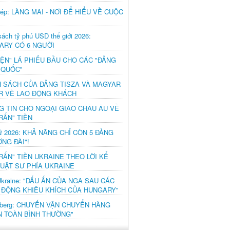
hép: LÀNG MAI - NƠI ĐỂ HIỂU VỀ CUỘC
ách tỷ phú USD thế giới 2026:
ARY CÓ 6 NGƯỜI
IỆN" LÁ PHIẾU BẦU CHO CÁC "ĐẢNG
 QUỐC"
H SÁCH CỦA ĐẢNG TISZA VÀ MAGYAR
R VỀ LAO ĐỘNG KHÁCH
G TIN CHO NGOẠI GIAO CHÂU ÂU VỀ
RẤN" TIỀN
ử 2026: KHẢ NĂNG CHỈ CÒN 5 ĐẢNG
NG ĐÀI"!
RẤN" TIỀN UKRAINE THEO LỜI KỂ
LUẬT SƯ PHÍA UKRAINE
Ukraine: "DẤU ẤN CỦA NGA SAU CÁC
 ĐỘNG KHIÊU KHÍCH CỦA HUNGARY"
mberg: CHUYẾN VẬN CHUYỂN HÀNG
N TOÀN BÌNH THƯỜNG"