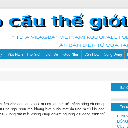
ry
Việt Nam - Thế Giới
Lịch Sử
Góc Nhìn
Văn Hóa
Cộng Đồng
Bài 
n làm cho căn lều vốn xưa nay tối tăm trở thành sáng và ấm áp
Tin 
tụi nó ngồi nhìn mà không biết nước mắt đã trào ra từ lúc nào,
dài xuống đất mắt không chớp chiêm ngưỡng cái công trình thủ
Budap
ĐỒNG
CULT