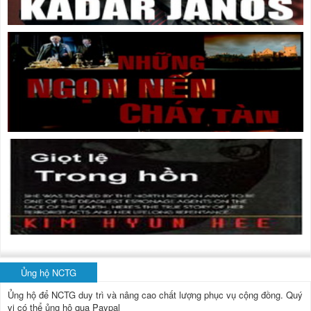
Ủng hộ NCTG
Ủng hộ để NCTG duy trì và nâng cao chất lượng phục vụ cộng đồng.
Quý
vị có thể ủng hộ qua Paypal