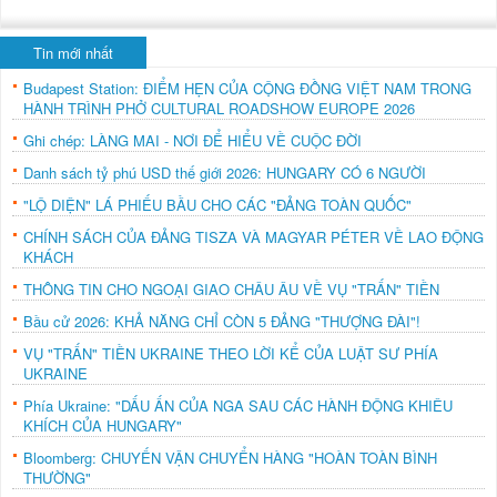
Tin mới nhất
Budapest Station: ĐIỂM HẸN CỦA CỘNG ĐỒNG VIỆT NAM TRONG
HÀNH TRÌNH PHỞ CULTURAL ROADSHOW EUROPE 2026
Ghi chép: LÀNG MAI - NƠI ĐỂ HIỂU VỀ CUỘC ĐỜI
Danh sách tỷ phú USD thế giới 2026: HUNGARY CÓ 6 NGƯỜI
"LỘ DIỆN" LÁ PHIẾU BẦU CHO CÁC "ĐẢNG TOÀN QUỐC"
CHÍNH SÁCH CỦA ĐẢNG TISZA VÀ MAGYAR PÉTER VỀ LAO ĐỘNG
KHÁCH
THÔNG TIN CHO NGOẠI GIAO CHÂU ÂU VỀ VỤ "TRẤN" TIỀN
Bầu cử 2026: KHẢ NĂNG CHỈ CÒN 5 ĐẢNG "THƯỢNG ĐÀI"!
VỤ "TRẤN" TIỀN UKRAINE THEO LỜI KỂ CỦA LUẬT SƯ PHÍA
UKRAINE
Phía Ukraine: "DẤU ẤN CỦA NGA SAU CÁC HÀNH ĐỘNG KHIÊU
KHÍCH CỦA HUNGARY"
Bloomberg: CHUYẾN VẬN CHUYỂN HÀNG "HOÀN TOÀN BÌNH
THƯỜNG"