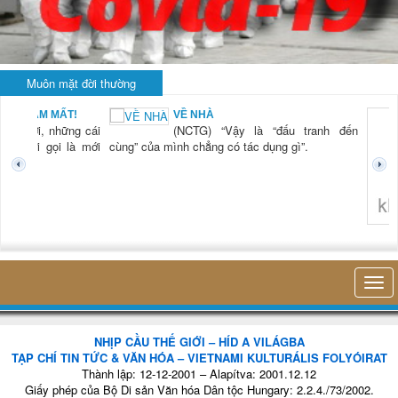
Muôn mặt đời thường
BẠN NAM MẤT!
VỀ NHÀ
TG) “Xời, những cái
(NCTG) “Vậy là “đấu tranh đến
tươi mới gọi là mới
cùng” của mình chẳng có tác dụng gì”.
không 
NHỊP CẦU THẾ GIỚI – HÍD A VILÁGBA
TẠP CHÍ TIN TỨC & VĂN HÓA – VIETNAMI KULTURÁLIS FOLYÓIRAT
Thành lập: 12-12-2001 – Alapítva: 2001.12.12
Giấy phép của Bộ Di sản Văn hóa Dân tộc Hungary: 2.2.4./73/2002.