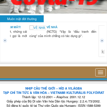
Muôn mặt đời thường
BẠN NAM MẤT!
VỀ NHÀ
TG) “Xời, những cái
(NCTG) “Vậy là “đấu tranh đến
tươi mới gọi là mới
cùng” của mình chẳng có tác dụng gì”.
không 
NHỊP CẦU THẾ GIỚI – HÍD A VILÁGBA
TẠP CHÍ TIN TỨC & VĂN HÓA – VIETNAMI KULTURÁLIS FOLYÓIRAT
Thành lập: 12-12-2001 – Alapítva: 2001.12.12
Giấy phép của Bộ Di sản Văn hóa Dân tộc Hungary: 2.2.4./73/2002.
Số đăng kí quốc tế tại Thư viện Quốc gia Hungary: ISSN 1588-5399