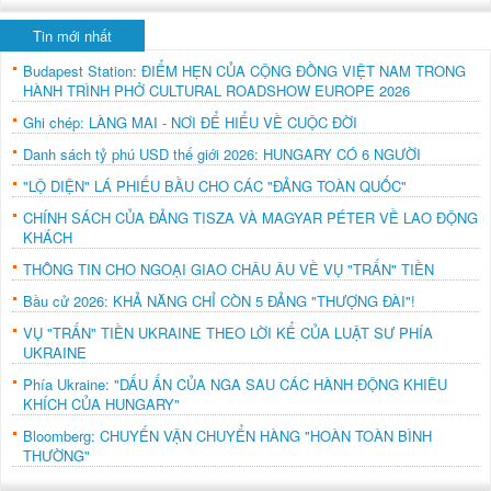
Tin mới nhất
Budapest Station: ĐIỂM HẸN CỦA CỘNG ĐỒNG VIỆT NAM TRONG
HÀNH TRÌNH PHỞ CULTURAL ROADSHOW EUROPE 2026
Ghi chép: LÀNG MAI - NƠI ĐỂ HIỂU VỀ CUỘC ĐỜI
Danh sách tỷ phú USD thế giới 2026: HUNGARY CÓ 6 NGƯỜI
"LỘ DIỆN" LÁ PHIẾU BẦU CHO CÁC "ĐẢNG TOÀN QUỐC"
CHÍNH SÁCH CỦA ĐẢNG TISZA VÀ MAGYAR PÉTER VỀ LAO ĐỘNG
KHÁCH
THÔNG TIN CHO NGOẠI GIAO CHÂU ÂU VỀ VỤ "TRẤN" TIỀN
Bầu cử 2026: KHẢ NĂNG CHỈ CÒN 5 ĐẢNG "THƯỢNG ĐÀI"!
VỤ "TRẤN" TIỀN UKRAINE THEO LỜI KỂ CỦA LUẬT SƯ PHÍA
UKRAINE
Phía Ukraine: "DẤU ẤN CỦA NGA SAU CÁC HÀNH ĐỘNG KHIÊU
KHÍCH CỦA HUNGARY"
Bloomberg: CHUYẾN VẬN CHUYỂN HÀNG "HOÀN TOÀN BÌNH
THƯỜNG"