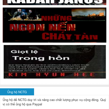
Ủng hộ NCTG
Ủng hộ để NCTG duy trì và nâng cao chất lượng phục vụ cộng đồng.
Quý
vị có thể ủng hộ qua Paypal