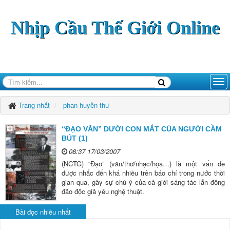
Nhịp Cầu Thế Giới Online
Trang nhất
phan huyền thư
“ĐẠO VĂN” DƯỚI CON MẮT CỦA NGƯỜI CẦM
BÚT (1)
08:37 17/03/2007
(NCTG) “Đạo” (văn/thơ/nhạc/họa…) là một vấn đề
được nhắc đến khá nhiều trên báo chí trong nước thời
gian qua, gây sự chú ý của cả giới sáng tác lẫn đông
đảo độc giả yêu nghệ thuật.
Bài đọc nhiều nhất