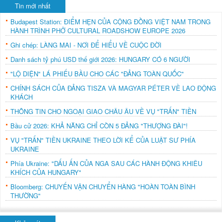
Tin mới nhất
Budapest Station: ĐIỂM HẸN CỦA CỘNG ĐỒNG VIỆT NAM TRONG
HÀNH TRÌNH PHỞ CULTURAL ROADSHOW EUROPE 2026
Ghi chép: LÀNG MAI - NƠI ĐỂ HIỂU VỀ CUỘC ĐỜI
Danh sách tỷ phú USD thế giới 2026: HUNGARY CÓ 6 NGƯỜI
"LỘ DIỆN" LÁ PHIẾU BẦU CHO CÁC "ĐẢNG TOÀN QUỐC"
CHÍNH SÁCH CỦA ĐẢNG TISZA VÀ MAGYAR PÉTER VỀ LAO ĐỘNG
KHÁCH
THÔNG TIN CHO NGOẠI GIAO CHÂU ÂU VỀ VỤ "TRẤN" TIỀN
Bầu cử 2026: KHẢ NĂNG CHỈ CÒN 5 ĐẢNG "THƯỢNG ĐÀI"!
VỤ "TRẤN" TIỀN UKRAINE THEO LỜI KỂ CỦA LUẬT SƯ PHÍA
UKRAINE
Phía Ukraine: "DẤU ẤN CỦA NGA SAU CÁC HÀNH ĐỘNG KHIÊU
KHÍCH CỦA HUNGARY"
Bloomberg: CHUYẾN VẬN CHUYỂN HÀNG "HOÀN TOÀN BÌNH
THƯỜNG"