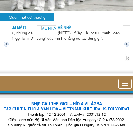
Muôn mặt đời thường
BẠN NAM MẤT!
VỀ NHÀ
TG) “Xời, những cái
(NCTG) “Vậy là “đấu tranh đến
tươi mới gọi là mới
cùng” của mình chẳng có tác dụng gì”.
không 
NHỊP CẦU THẾ GIỚI – HÍD A VILÁGBA
TẠP CHÍ TIN TỨC & VĂN HÓA – VIETNAMI KULTURÁLIS FOLYÓIRAT
Thành lập: 12-12-2001 – Alapítva: 2001.12.12
Giấy phép của Bộ Di sản Văn hóa Dân tộc Hungary: 2.2.4./73/2002.
Số đăng kí quốc tế tại Thư viện Quốc gia Hungary: ISSN 1588-5399