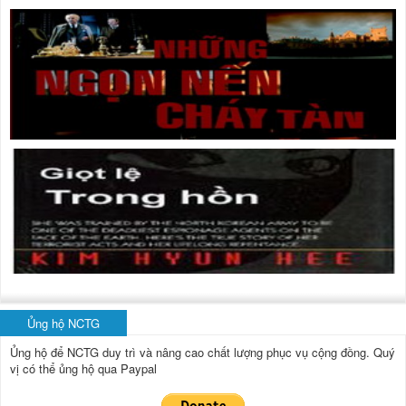
Ủng hộ NCTG
Ủng hộ để NCTG duy trì và nâng cao chất lượng phục vụ cộng đồng.
Quý
vị có thể ủng hộ qua Paypal