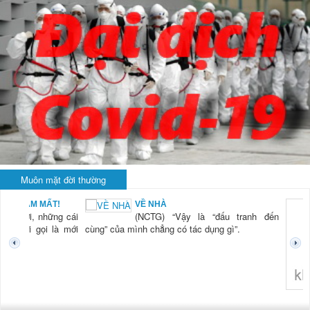
Muôn mặt đời thường
BẠN NAM MẤT!
VỀ NHÀ
TG) “Xời, những cái
(NCTG) “Vậy là “đấu tranh đến
tươi mới gọi là mới
cùng” của mình chẳng có tác dụng gì”.
không 