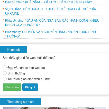
Bầu cử 2026: KHẢ NĂNG CHỈ CÒN 5 ĐẢNG "THƯỢNG ĐÀI"!
VỤ "TRẤN" TIỀN UKRAINE THEO LỜI KỂ CỦA LUẬT SƯ PHÍA
UKRAINE
Phía Ukraine: "DẤU ẤN CỦA NGA SAU CÁC HÀNH ĐỘNG KHIÊU
KHÍCH CỦA HUNGARY"
Bloomberg: CHUYẾN VẬN CHUYỂN HÀNG "HOÀN TOÀN BÌNH
THƯỜNG"
Khảo sát
Bạn thấy giao diện web mới thế nào?
Đẹp và tiện lợi hơn web cũ
Bình thường
Tôi thích giao diện web cũ hơn
Theo dòng sự kiện