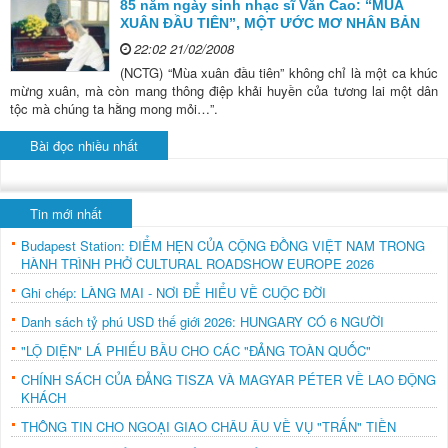
85 năm ngày sinh nhạc sĩ Văn Cao: “MÙA
XUÂN ĐẦU TIÊN”, MỘT ƯỚC MƠ NHÂN BẢN
22:02 21/02/2008
(NCTG) “Mùa xuân đầu tiên” không chỉ là một ca khúc
mừng xuân, mà còn mang thông điệp khải huyền của tương lai một dân
tộc mà chúng ta hằng mong mỏi…”.
Bài đọc nhiều nhất
Tin mới nhất
Budapest Station: ĐIỂM HẸN CỦA CỘNG ĐỒNG VIỆT NAM TRONG
HÀNH TRÌNH PHỞ CULTURAL ROADSHOW EUROPE 2026
Ghi chép: LÀNG MAI - NƠI ĐỂ HIỂU VỀ CUỘC ĐỜI
Danh sách tỷ phú USD thế giới 2026: HUNGARY CÓ 6 NGƯỜI
"LỘ DIỆN" LÁ PHIẾU BẦU CHO CÁC "ĐẢNG TOÀN QUỐC"
CHÍNH SÁCH CỦA ĐẢNG TISZA VÀ MAGYAR PÉTER VỀ LAO ĐỘNG
KHÁCH
THÔNG TIN CHO NGOẠI GIAO CHÂU ÂU VỀ VỤ "TRẤN" TIỀN