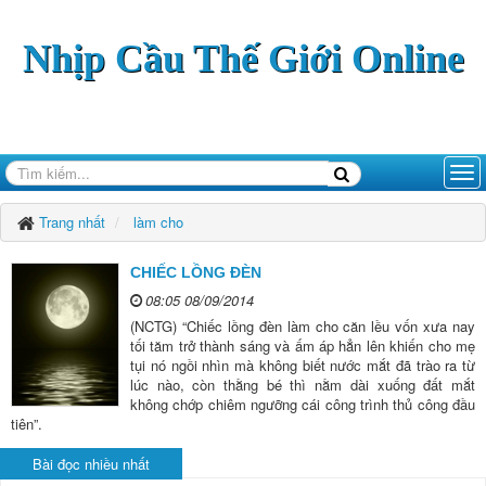
Nhịp Cầu Thế Giới Online
Trang nhất
làm cho
CHIẾC LỒNG ĐÈN
08:05 08/09/2014
(NCTG) “Chiếc lồng đèn làm cho căn lều vốn xưa nay
tối tăm trở thành sáng và ấm áp hẳn lên khiến cho mẹ
tụi nó ngồi nhìn mà không biết nước mắt đã trào ra từ
lúc nào, còn thằng bé thì nằm dài xuống đất mắt
không chớp chiêm ngưỡng cái công trình thủ công đầu
tiên”.
Bài đọc nhiều nhất