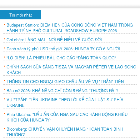
Tin mới nhất
Budapest Station: ĐIỂM HẸN CỦA CỘNG ĐỒNG VIỆT NAM TRONG
HÀNH TRÌNH PHỞ CULTURAL ROADSHOW EUROPE 2026
Ghi chép: LÀNG MAI - NƠI ĐỂ HIỂU VỀ CUỘC ĐỜI
Danh sách tỷ phú USD thế giới 2026: HUNGARY CÓ 6 NGƯỜI
"LỘ DIỆN" LÁ PHIẾU BẦU CHO CÁC "ĐẢNG TOÀN QUỐC"
CHÍNH SÁCH CỦA ĐẢNG TISZA VÀ MAGYAR PÉTER VỀ LAO ĐỘNG
KHÁCH
THÔNG TIN CHO NGOẠI GIAO CHÂU ÂU VỀ VỤ "TRẤN" TIỀN
Bầu cử 2026: KHẢ NĂNG CHỈ CÒN 5 ĐẢNG "THƯỢNG ĐÀI"!
VỤ "TRẤN" TIỀN UKRAINE THEO LỜI KỂ CỦA LUẬT SƯ PHÍA
UKRAINE
Phía Ukraine: "DẤU ẤN CỦA NGA SAU CÁC HÀNH ĐỘNG KHIÊU
KHÍCH CỦA HUNGARY"
Bloomberg: CHUYẾN VẬN CHUYỂN HÀNG "HOÀN TOÀN BÌNH
THƯỜNG"