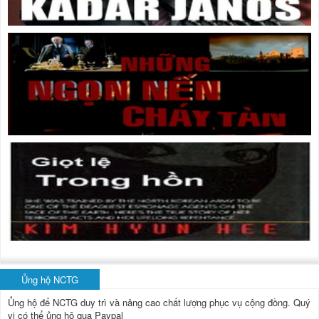
Ủng hộ NCTG
Ủng hộ để NCTG duy trì và nâng cao chất lượng phục vụ cộng đồng.
Quý
vị có thể ủng hộ qua Paypal