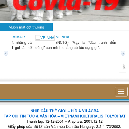
Muôn mặt đời thường
BẠN NAM MẤT!
VỀ NHÀ
TG) “Xời, những cái
(NCTG) “Vậy là “đấu tranh đến
tươi mới gọi là mới
cùng” của mình chẳng có tác dụng gì”.
không 
NHỊP CẦU THẾ GIỚI – HÍD A VILÁGBA
TẠP CHÍ TIN TỨC & VĂN HÓA – VIETNAMI KULTURÁLIS FOLYÓIRAT
Thành lập: 12-12-2001 – Alapítva: 2001.12.12
Giấy phép của Bộ Di sản Văn hóa Dân tộc Hungary: 2.2.4./73/2002.