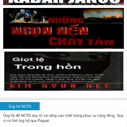
Ủng hộ NCTG
Ủng hộ để NCTG duy trì và nâng cao chất lượng phục vụ cộng đồng.
Quý
vị có thể ủng hộ qua Paypal