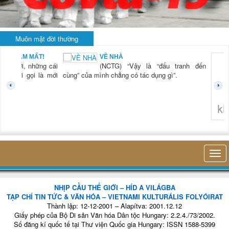
Muôn mặt đời thường
BẠN NAM MẤT!
VỀ NHÀ
TG) “Xời, những cái
(NCTG) “Vậy là “đấu tranh đến
tươi mới gọi là mới
cùng” của mình chẳng có tác dụng gì”.
không 
NHỊP CẦU THẾ GIỚI – HÍD A VILÁGBA
TẠP CHÍ TIN TỨC & VĂN HÓA – VIETNAMI KULTURÁLIS FOLYÓIRAT
Thành lập: 12-12-2001 – Alapítva: 2001.12.12
Giấy phép của Bộ Di sản Văn hóa Dân tộc Hungary: 2.2.4./73/2002.
Số đăng kí quốc tế tại Thư viện Quốc gia Hungary: ISSN 1588-5399