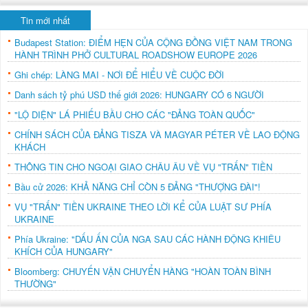
Tin mới nhất
Budapest Station: ĐIỂM HẸN CỦA CỘNG ĐỒNG VIỆT NAM TRONG
HÀNH TRÌNH PHỞ CULTURAL ROADSHOW EUROPE 2026
Ghi chép: LÀNG MAI - NƠI ĐỂ HIỂU VỀ CUỘC ĐỜI
Danh sách tỷ phú USD thế giới 2026: HUNGARY CÓ 6 NGƯỜI
"LỘ DIỆN" LÁ PHIẾU BẦU CHO CÁC "ĐẢNG TOÀN QUỐC"
CHÍNH SÁCH CỦA ĐẢNG TISZA VÀ MAGYAR PÉTER VỀ LAO ĐỘNG
KHÁCH
THÔNG TIN CHO NGOẠI GIAO CHÂU ÂU VỀ VỤ "TRẤN" TIỀN
Bầu cử 2026: KHẢ NĂNG CHỈ CÒN 5 ĐẢNG "THƯỢNG ĐÀI"!
VỤ "TRẤN" TIỀN UKRAINE THEO LỜI KỂ CỦA LUẬT SƯ PHÍA
UKRAINE
Phía Ukraine: "DẤU ẤN CỦA NGA SAU CÁC HÀNH ĐỘNG KHIÊU
KHÍCH CỦA HUNGARY"
Bloomberg: CHUYẾN VẬN CHUYỂN HÀNG "HOÀN TOÀN BÌNH
THƯỜNG"