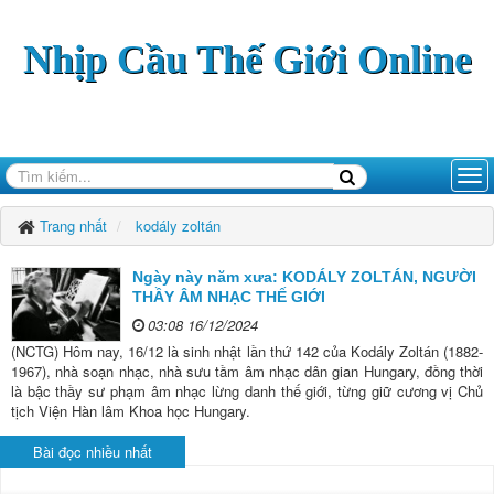
Nhịp Cầu Thế Giới Online
Trang nhất
kodály zoltán
Ngày này năm xưa: KODÁLY ZOLTÁN, NGƯỜI
THẦY ÂM NHẠC THẾ GIỚI
03:08 16/12/2024
(NCTG) Hôm nay, 16/12 là sinh nhật lần thứ 142 của Kodály Zoltán (1882-
1967), nhà soạn nhạc, nhà sưu tầm âm nhạc dân gian Hungary, đồng thời
là bậc thầy sư phạm âm nhạc lừng danh thế giới, từng giữ cương vị Chủ
tịch Viện Hàn lâm Khoa học Hungary.
Bài đọc nhiều nhất