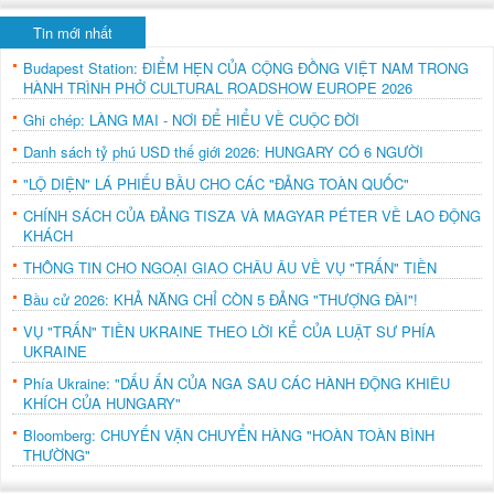
Tin mới nhất
Budapest Station: ĐIỂM HẸN CỦA CỘNG ĐỒNG VIỆT NAM TRONG
HÀNH TRÌNH PHỞ CULTURAL ROADSHOW EUROPE 2026
Ghi chép: LÀNG MAI - NƠI ĐỂ HIỂU VỀ CUỘC ĐỜI
Danh sách tỷ phú USD thế giới 2026: HUNGARY CÓ 6 NGƯỜI
"LỘ DIỆN" LÁ PHIẾU BẦU CHO CÁC "ĐẢNG TOÀN QUỐC"
CHÍNH SÁCH CỦA ĐẢNG TISZA VÀ MAGYAR PÉTER VỀ LAO ĐỘNG
KHÁCH
THÔNG TIN CHO NGOẠI GIAO CHÂU ÂU VỀ VỤ "TRẤN" TIỀN
Bầu cử 2026: KHẢ NĂNG CHỈ CÒN 5 ĐẢNG "THƯỢNG ĐÀI"!
VỤ "TRẤN" TIỀN UKRAINE THEO LỜI KỂ CỦA LUẬT SƯ PHÍA
UKRAINE
Phía Ukraine: "DẤU ẤN CỦA NGA SAU CÁC HÀNH ĐỘNG KHIÊU
KHÍCH CỦA HUNGARY"
Bloomberg: CHUYẾN VẬN CHUYỂN HÀNG "HOÀN TOÀN BÌNH
THƯỜNG"