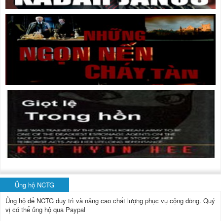
Ủng hộ NCTG
Ủng hộ để NCTG duy trì và nâng cao chất lượng phục vụ cộng đồng.
Quý
vị có thể ủng hộ qua Paypal