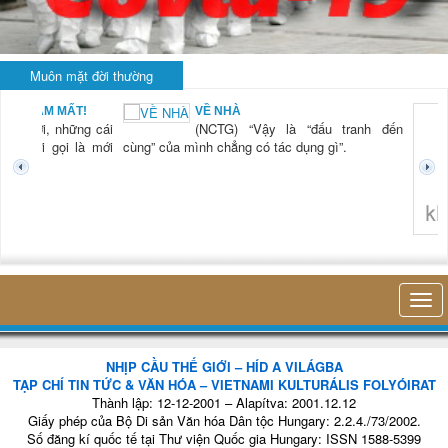
Muôn mặt đời thường
BẠN NAM MẤT!
VỀ NHÀ
TG) “Xời, những cái
(NCTG) “Vậy là “đấu tranh đến
tươi mới gọi là mới
cùng” của mình chẳng có tác dụng gì”.
không 
NHỊP CẦU THẾ GIỚI – HÍD A VILÁGBA
TẠP CHÍ TIN TỨC & VĂN HÓA – VIETNAMI KULTURÁLIS FOLYÓIRAT
Thành lập: 12-12-2001 – Alapítva: 2001.12.12
Giấy phép của Bộ Di sản Văn hóa Dân tộc Hungary: 2.2.4./73/2002.
Số đăng kí quốc tế tại Thư viện Quốc gia Hungary: ISSN 1588-5399