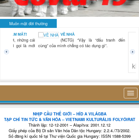
Muôn mặt đời thường
BẠN NAM MẤT!
VỀ NHÀ
TG) “Xời, những cái
(NCTG) “Vậy là “đấu tranh đến
tươi mới gọi là mới
cùng” của mình chẳng có tác dụng gì”.
không 
NHỊP CẦU THẾ GIỚI – HÍD A VILÁGBA
TẠP CHÍ TIN TỨC & VĂN HÓA – VIETNAMI KULTURÁLIS FOLYÓIRAT
Thành lập: 12-12-2001 – Alapítva: 2001.12.12
Giấy phép của Bộ Di sản Văn hóa Dân tộc Hungary: 2.2.4./73/2002.
Số đăng kí quốc tế tại Thư viện Quốc gia Hungary: ISSN 1588-5399