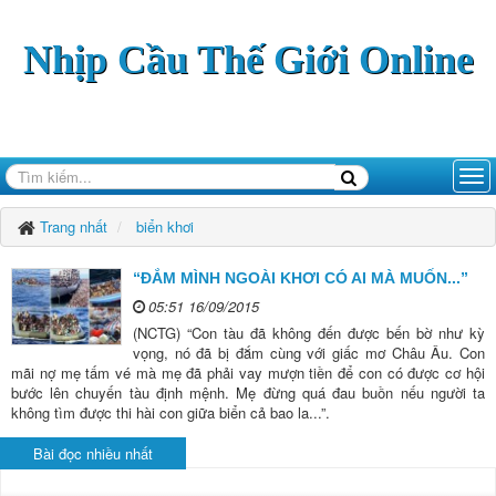
Nhịp Cầu Thế Giới Online
Trang nhất
biển khơi
“ĐẮM MÌNH NGOÀI KHƠI CÓ AI MÀ MUỐN...”
05:51 16/09/2015
(NCTG) “Con tàu đã không đến được bến bờ như kỳ
vọng, nó đã bị đắm cùng với giấc mơ Châu Âu. Con
mãi nợ mẹ tấm vé mà mẹ đã phải vay mượn tiền để con có được cơ hội
bước lên chuyến tàu định mệnh. Mẹ đừng quá đau buồn nếu người ta
không tìm được thi hài con giữa biển cả bao la...”.
Bài đọc nhiều nhất