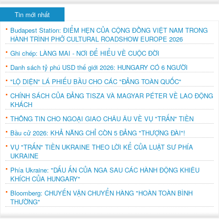
Tin mới nhất
Budapest Station: ĐIỂM HẸN CỦA CỘNG ĐỒNG VIỆT NAM TRONG
HÀNH TRÌNH PHỞ CULTURAL ROADSHOW EUROPE 2026
Ghi chép: LÀNG MAI - NƠI ĐỂ HIỂU VỀ CUỘC ĐỜI
Danh sách tỷ phú USD thế giới 2026: HUNGARY CÓ 6 NGƯỜI
"LỘ DIỆN" LÁ PHIẾU BẦU CHO CÁC "ĐẢNG TOÀN QUỐC"
CHÍNH SÁCH CỦA ĐẢNG TISZA VÀ MAGYAR PÉTER VỀ LAO ĐỘNG
KHÁCH
THÔNG TIN CHO NGOẠI GIAO CHÂU ÂU VỀ VỤ "TRẤN" TIỀN
Bầu cử 2026: KHẢ NĂNG CHỈ CÒN 5 ĐẢNG "THƯỢNG ĐÀI"!
VỤ "TRẤN" TIỀN UKRAINE THEO LỜI KỂ CỦA LUẬT SƯ PHÍA
UKRAINE
Phía Ukraine: "DẤU ẤN CỦA NGA SAU CÁC HÀNH ĐỘNG KHIÊU
KHÍCH CỦA HUNGARY"
Bloomberg: CHUYẾN VẬN CHUYỂN HÀNG "HOÀN TOÀN BÌNH
THƯỜNG"