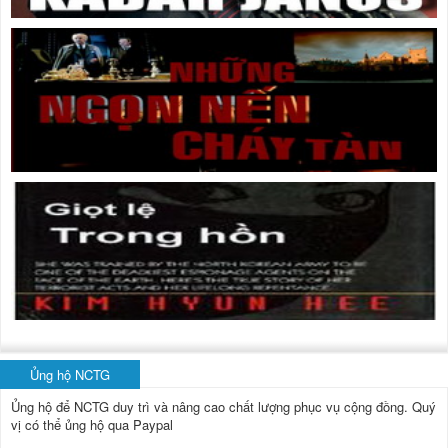
Ủng hộ NCTG
Ủng hộ để NCTG duy trì và nâng cao chất lượng phục vụ cộng đồng.
Quý
vị có thể ủng hộ qua Paypal