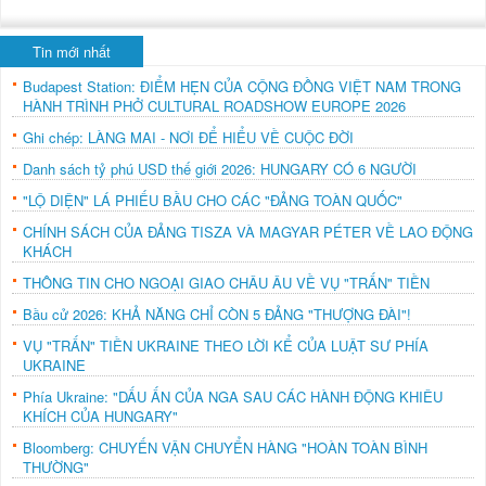
Tin mới nhất
Budapest Station: ĐIỂM HẸN CỦA CỘNG ĐỒNG VIỆT NAM TRONG
HÀNH TRÌNH PHỞ CULTURAL ROADSHOW EUROPE 2026
Ghi chép: LÀNG MAI - NƠI ĐỂ HIỂU VỀ CUỘC ĐỜI
Danh sách tỷ phú USD thế giới 2026: HUNGARY CÓ 6 NGƯỜI
"LỘ DIỆN" LÁ PHIẾU BẦU CHO CÁC "ĐẢNG TOÀN QUỐC"
CHÍNH SÁCH CỦA ĐẢNG TISZA VÀ MAGYAR PÉTER VỀ LAO ĐỘNG
KHÁCH
THÔNG TIN CHO NGOẠI GIAO CHÂU ÂU VỀ VỤ "TRẤN" TIỀN
Bầu cử 2026: KHẢ NĂNG CHỈ CÒN 5 ĐẢNG "THƯỢNG ĐÀI"!
VỤ "TRẤN" TIỀN UKRAINE THEO LỜI KỂ CỦA LUẬT SƯ PHÍA
UKRAINE
Phía Ukraine: "DẤU ẤN CỦA NGA SAU CÁC HÀNH ĐỘNG KHIÊU
KHÍCH CỦA HUNGARY"
Bloomberg: CHUYẾN VẬN CHUYỂN HÀNG "HOÀN TOÀN BÌNH
THƯỜNG"