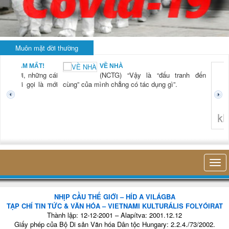
Muôn mặt đời thường
BẠN NAM MẤT!
VỀ NHÀ
TG) “Xời, những cái
(NCTG) “Vậy là “đấu tranh đến
tươi mới gọi là mới
cùng” của mình chẳng có tác dụng gì”.
không 
NHỊP CẦU THẾ GIỚI – HÍD A VILÁGBA
TẠP CHÍ TIN TỨC & VĂN HÓA – VIETNAMI KULTURÁLIS FOLYÓIRAT
Thành lập: 12-12-2001 – Alapítva: 2001.12.12
Giấy phép của Bộ Di sản Văn hóa Dân tộc Hungary: 2.2.4./73/2002.