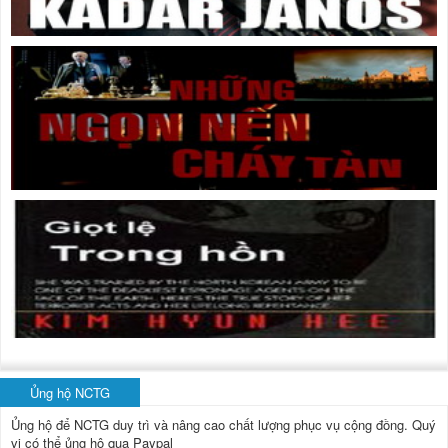
Ủng hộ NCTG
Ủng hộ để NCTG duy trì và nâng cao chất lượng phục vụ cộng đồng.
Quý
vị có thể ủng hộ qua Paypal