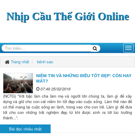
Nhịp Cầu Thế Giới Online
Trang nhất
bênh sao
NIỀM TIN VÀ NHỮNG ĐIỀU TỐT ĐẸP: CÒN HAY
MẤT?
07:49 25/02/2016
(NCTG) “Với bậc làm cha làm mẹ và người lớn chúng ta, làm gì để xây
dựng và giữ cho con cái niềm tin tốt đẹp vào cuộc sống. Làm thế nào để
có thể mang lại cuộc sống an lành, trong veo cho con trẻ. Làm gì để đưa
tới cho con những trải nghiệm đẹp từ khi được sinh ra tới lúc trưởng
thành...”.
Bài đọc nhiều nhất