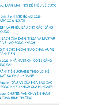
hép: LÀNG MAI - NƠI ĐỂ HIỂU VỀ CUỘC
ách tỷ phú USD thế giới 2026:
ARY CÓ 6 NGƯỜI
IỆN" LÁ PHIẾU BẦU CHO CÁC "ĐẢNG
 QUỐC"
H SÁCH CỦA ĐẢNG TISZA VÀ MAGYAR
R VỀ LAO ĐỘNG KHÁCH
G TIN CHO NGOẠI GIAO CHÂU ÂU VỀ
RẤN" TIỀN
ử 2026: KHẢ NĂNG CHỈ CÒN 5 ĐẢNG
NG ĐÀI"!
RẤN" TIỀN UKRAINE THEO LỜI KỂ
LUẬT SƯ PHÍA UKRAINE
Ukraine: "DẤU ẤN CỦA NGA SAU CÁC
 ĐỘNG KHIÊU KHÍCH CỦA HUNGARY"
mberg: CHUYẾN VẬN CHUYỂN HÀNG
N TOÀN BÌNH THƯỜNG"