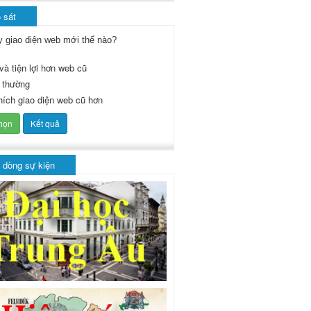
 sát
y giao diện web mới thế nào?
và tiện lợi hơn web cũ
 thường
thích giao diện web cũ hơn
 dòng sự kiện