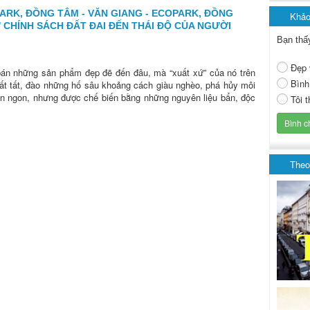
PARK, ĐỒNG TÂM - VĂN GIANG - ECOPARK, ĐỒNG
Khảo
Ừ CHÍNH SÁCH ĐẤT ĐAI ĐẾN THÁI ĐỘ CỦA NGƯỜI
Bạn thấ
Đẹp 
bán những sản phẩm đẹp đẽ đến đâu, mà “xuất xứ” của nó trên
Bình
ất tất, đào những hố sâu khoảng cách giàu nghèo, phá hủy môi
ón ngon, nhưng được chế biến bằng những nguyên liệu bẩn, độc
Tôi 
Theo