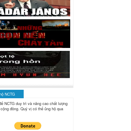
 hộ NCTG
để NCTG duy trì và nâng cao chất lượng
 cộng đồng.
Quý vị có thể ủng hộ qua