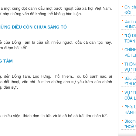
Ghi c
à một xung đột đánh dấu một bước ngoặt của xã hội Việt Nam,
ĐỜI
ơi bày những vấn đề không thể không bàn luận.
Danh s
HUNG
HỮNG ĐIỀU CÒN CHƯA SÁNG TỎ
"LỘ D
TOÀN
 của Đồng Tâm là của rất nhiều người, của cả dân tộc này,
ìm được hồi kết”.
CHÍN
PÉTE
G TÂM
THÔN
VỤ "T
, đến Đồng Tâm, Lộc Hưng, Thủ Thiêm... dù bối cảnh nào, ai
Bầu c
ho đối thoại, vẫn chỉ là minh chứng cho sự yếu kém của chính
"THƯỢ
ại dân sự”.
VỤ "T
CỦA 
Phía 
HÀNH
nhiều việc, thích đọc tin tức và là cô bé có trái tim nhân từ”.
Bloo
"HOÀ