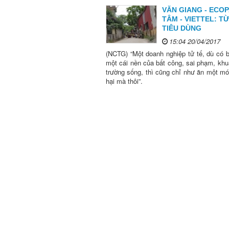
VĂN GIANG - ECO
TÂM - VIETTEL: T
TIÊU DÙNG
15:04 20/04/2017
(NCTG) “Một doanh nghiệp tử tế, dù có 
một cái nền của bất công, sai phạm, khu
trường sống, thì cũng chỉ như ăn một m
hại mà thôi”.