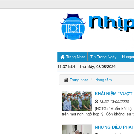
Trang Nhất
Tin Trong Ngày
Hunga
11:37 EDT Thứ Bảy, 08/08/2026
Trang nhất
đồng tâm
KHÁI NIỆM “VƯỢT
13:52 13/09/2020
(NCTG) “Muốn kết tội 
trên mọi nghi ngờ hợp lý. Còn không, sự th
NHỮNG ĐIỀU PHẢI