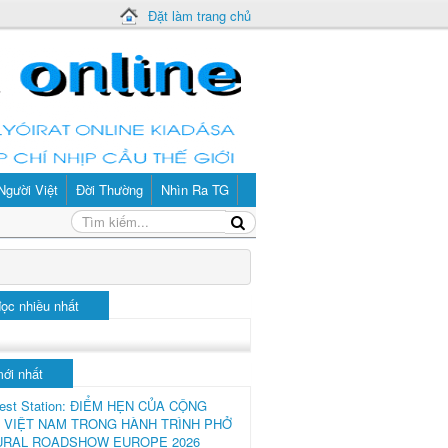
Đặt làm trang chủ
Người Việt
Đời Thường
Nhìn Ra TG
đọc nhiều nhất
mới nhất
est Station: ĐIỂM HẸN CỦA CỘNG
 VIỆT NAM TRONG HÀNH TRÌNH PHỞ
URAL ROADSHOW EUROPE 2026