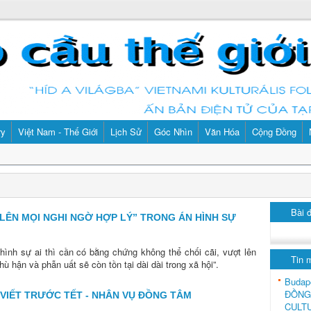
ry
Việt Nam - Thế Giới
Lịch Sử
Góc Nhìn
Văn Hóa
Cộng Đồng
Bài 
 LÊN MỌI NGHI NGỜ HỢP LÝ” TRONG ÁN HÌNH SỰ
hình sự ai thì cần có bằng chứng không thể chối cãi, vượt lên
Tin 
ù hận và phẫn uất sẽ còn tồn tại dài dài trong xã hội”.
Budap
ĐỒNG
 VIẾT TRƯỚC TẾT - NHÂN VỤ ĐỒNG TÂM
CULT