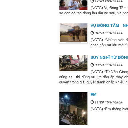
17:40 20/01/2020
(NCTG) Vụ Đồng Tâm l
sẽ còn có tác động lâu dài về sau, và ph
VỤ ĐỒNG TÂM - N
04:59 11/01/2020
(NCTG) “Những vấn đề
chắc còn rất lâu mới t
SUY NGHĨ TỪ ĐỒN
03:59 11/01/2020
(NCTG) “Từ Vân Giang
đúng sai, thì dùng vũ lực đàn áp thay c
quyền trong giải quyết tranh chấp khiếu n
EM
11:29 10/01/2020
(NCTG) “Em thông hiểu 