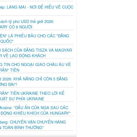
hép: LÀNG MAI - NƠI ĐỂ HIỂU VỀ CUỘC
ách tỷ phú USD thế giới 2026:
ARY CÓ 6 NGƯỜI
IỆN" LÁ PHIẾU BẦU CHO CÁC "ĐẢNG
 QUỐC"
H SÁCH CỦA ĐẢNG TISZA VÀ MAGYAR
R VỀ LAO ĐỘNG KHÁCH
G TIN CHO NGOẠI GIAO CHÂU ÂU VỀ
RẤN" TIỀN
ử 2026: KHẢ NĂNG CHỈ CÒN 5 ĐẢNG
NG ĐÀI"!
RẤN" TIỀN UKRAINE THEO LỜI KỂ
LUẬT SƯ PHÍA UKRAINE
Ukraine: "DẤU ẤN CỦA NGA SAU CÁC
 ĐỘNG KHIÊU KHÍCH CỦA HUNGARY"
mberg: CHUYẾN VẬN CHUYỂN HÀNG
N TOÀN BÌNH THƯỜNG"