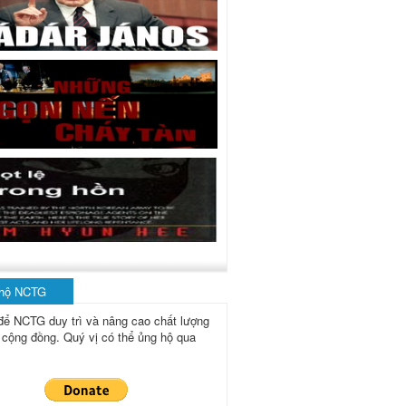
 hộ NCTG
để NCTG duy trì và nâng cao chất lượng
 cộng đồng.
Quý vị có thể ủng hộ qua