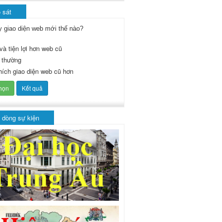
 sát
y giao diện web mới thế nào?
và tiện lợi hơn web cũ
 thường
thích giao diện web cũ hơn
 dòng sự kiện