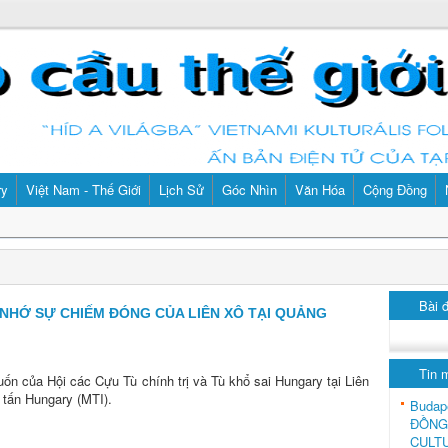
ry
Việt Nam - Thế Giới
Lịch Sử
Góc Nhìn
Văn Hóa
Cộng Đồng
Bài 
NHỚ SỰ CHIẾM ĐÓNG CỦA LIÊN XÔ TẠI QUẢNG
Tin 
n của Hội các Cựu Tù chính trị và Tù khổ sai Hungary tại Liên
 tấn Hungary (MTI).
Budap
ĐỒNG
CULT