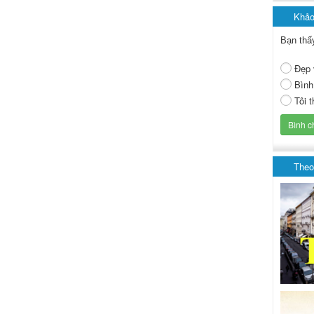
Khảo
Bạn thấ
Đẹp 
Bình
Tôi 
Theo