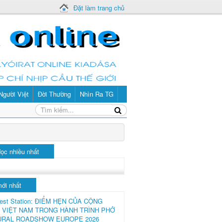
Đặt làm trang chủ
Người Việt
Đời Thường
Nhìn Ra TG
đọc nhiều nhất
mới nhất
est Station: ĐIỂM HẸN CỦA CỘNG
 VIỆT NAM TRONG HÀNH TRÌNH PHỞ
URAL ROADSHOW EUROPE 2026