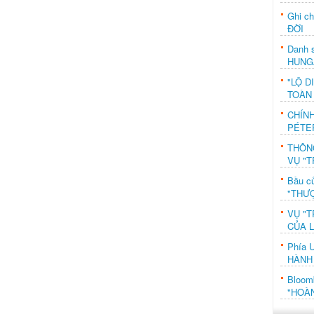
Ghi c
ĐỜI
Danh s
HUNG
"LỘ D
TOÀN
CHÍN
PÉTE
THÔN
VỤ "T
Bầu c
"THƯỢ
VỤ "T
CỦA 
Phía 
HÀNH
Bloo
"HOÀ