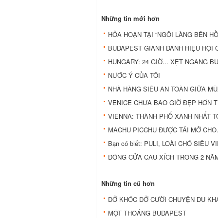
Những tin mới hơn
HỎA HOẠN TẠI “NGÔI LÀNG BÊN HỒ
BUDAPEST GIÀNH DANH HIỆU HỘI 
HUNGARY: 24 GIỜ... XẸT NGANG 
NƯỚC Ý CỦA TÔI
NHÀ HÀNG SIÊU AN TOÀN GIỮA MÙA
VENICE CHƯA BAO GIỜ ĐẸP HƠN T
VIENNA: THÀNH PHỐ XANH NHẤT T
MACHU PICCHU ĐƯỢC TÁI MỞ CHO.
Bạn có biết: PULI, LOÀI CHÓ SIÊU
ĐÓNG CỬA CẦU XÍCH TRONG 2 NĂ
Những tin cũ hơn
DỞ KHÓC DỞ CƯỜI CHUYỆN DU KH
MỘT THOÁNG BUDAPEST