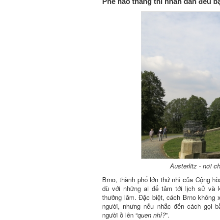
Phe nào thắng thì nhân dân đều b
Austerlitz - nơi 
Brno, thành phố lớn thứ nhì của Cộng h
dù với những ai để tâm tới lịch sử và
thưởng lãm. Đặc biệt, cách Brno không xa 
người, nhưng nếu nhắc đến cách gọi bằ
người ồ lên “
quen nhỉ?
”.