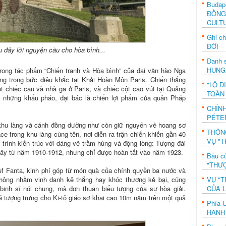
Budap
ĐỒNG
CULT
Ghi c
ĐỜI
 đây lời nguyện cầu cho hòa bình...
Danh s
HUNG
trong tác phẩm “Chiến tranh và Hòa bình” của đại văn hào Nga
ọng trong bức điêu khắc tại Khải Hoàn Môn Paris. Chiến thắng
"LỘ D
 chiếc cầu và nhà ga ở Paris, và chiếc cột cao vút tại Quảng
TOÀN
 những khẩu pháo, đại bác là chiến lợi phẩm của quân Pháp
CHÍN
PÉTE
 khu làng và cánh đồng dường như còn giữ nguyên vẻ hoang sơ
THÔN
e trong khu làng cùng tên, nơi diễn ra trận chiến khiến gần 40
VỤ "T
g trình kiến trúc với dáng vẻ trầm hùng và động lòng: Tượng đài
ây từ năm 1910-1912, nhưng chỉ được hoàn tất vào năm 1923.
Bầu c
"THƯỢ
ef Fanta, kinh phí góp từ món quà của chính quyền ba nước và
VỤ "T
không nhằm vinh danh kẻ thắng hay khóc thương kẻ bại, cũng
CỦA 
nh sĩ nói chung, mà đơn thuần biểu tượng của sự hòa giải.
á tượng trưng cho Ki-tô giáo sơ khai cao 10m nằm trên một quả
Phía 
HÀNH