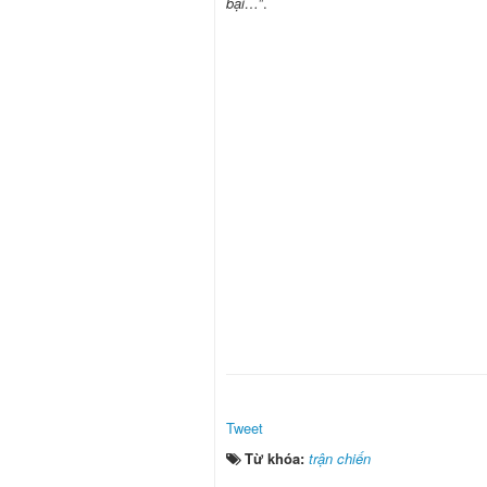
bại…
”.
Tweet
Từ khóa:
trận chiến