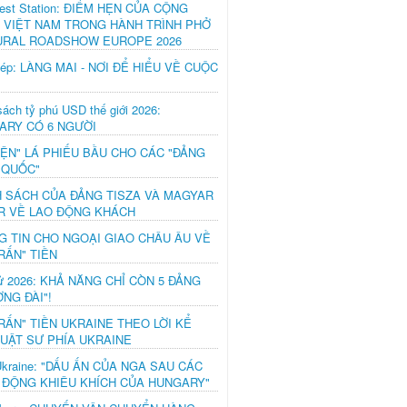
est Station: ĐIỂM HẸN CỦA CỘNG
 VIỆT NAM TRONG HÀNH TRÌNH PHỞ
URAL ROADSHOW EUROPE 2026
hép: LÀNG MAI - NƠI ĐỂ HIỂU VỀ CUỘC
ách tỷ phú USD thế giới 2026:
ARY CÓ 6 NGƯỜI
IỆN" LÁ PHIẾU BẦU CHO CÁC "ĐẢNG
 QUỐC"
H SÁCH CỦA ĐẢNG TISZA VÀ MAGYAR
R VỀ LAO ĐỘNG KHÁCH
G TIN CHO NGOẠI GIAO CHÂU ÂU VỀ
RẤN" TIỀN
ử 2026: KHẢ NĂNG CHỈ CÒN 5 ĐẢNG
NG ĐÀI"!
RẤN" TIỀN UKRAINE THEO LỜI KỂ
LUẬT SƯ PHÍA UKRAINE
Ukraine: "DẤU ẤN CỦA NGA SAU CÁC
 ĐỘNG KHIÊU KHÍCH CỦA HUNGARY"