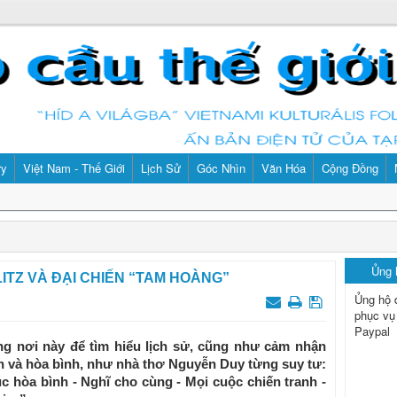
ry
Việt Nam - Thế Giới
Lịch Sử
Góc Nhìn
Văn Hóa
Cộng Đồng
Ủng
LITZ VÀ ĐẠI CHIẾN “TAM HOÀNG”
Ủng hộ 
phục vụ
Paypal
ững nơi này để tìm hiểu lịch sử, cũng như cảm nhận
nh và hòa bình, như nhà thơ Nguyễn Duy từng suy tư:
húc hòa bình - Nghĩ cho cùng - Mọi cuộc chiến tranh -