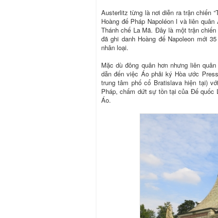
Austerlitz từng là nơi diễn ra trận chiế
Hoàng đế Pháp Napoléon I và liên quân
Thánh chế La Mã. Đây là một trận chiến 
đã ghi danh Hoàng đế Napoleon mới 35 
nhân loại.
Mặc dù đông quân hơn nhưng liên quân 
dẫn đến việc Áo phải ký Hòa ước Pressb
trung tâm phố cổ Bratislava hiện tại) 
Pháp, chấm dứt sự tồn tại của Đế quốc
Áo.