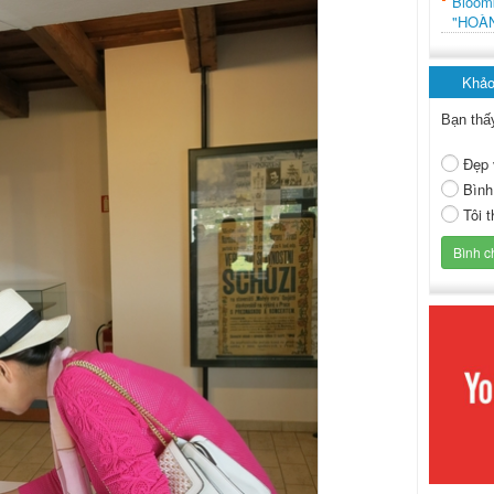
Bloo
"HOÀ
Khảo
Bạn thấ
Đẹp 
Bình
Tôi 