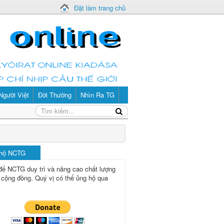
Đặt làm trang chủ
Người Việt
Đời Thường
Nhìn Ra TG
 hộ NCTG
để NCTG duy trì và nâng cao chất lượng
 cộng đồng.
Quý vị có thể ủng hộ qua