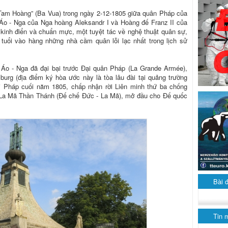
n “Tam Hoàng” (Ba Vua) trong ngày 2-12-1805 giữa quân Pháp của
 Áo - Nga của Nga hoàng Aleksandr I và Hoàng đế
Franz II
của
kinh điển và chuẩn mực, một tuyệt tác về nghệ thuật quân sự,
tuổi vào hàng những nhà cầm quân lỗi lạc nhất trong lịch sử
Áo - Nga đã đại bại trước Đại quân Pháp (La Grande Armée),
urg (địa điểm ký hòa ước này là tòa lâu đài tại quảng trường
với Pháp cuối năm 1805, chấp nhận rời Liên minh thứ ba chống
 La Mã Thần Thánh (Đế chế Đức - La Mã), mở đầu cho Đế quốc
Bài 
Tin 