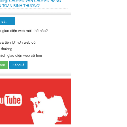
mberg: CHUYẾN VẬN CHUYỂN HÀNG
N TOÀN BÌNH THƯỜNG"
 sát
y giao diện web mới thế nào?
và tiện lợi hơn web cũ
 thường
thích giao diện web cũ hơn