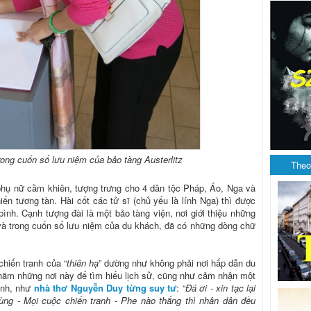
ong cuốn sổ lưu niệm của bảo tàng Austerlitz
Theo
phụ nữ cầm khiên, tượng trưng cho 4 dân tộc Pháp, Áo, Nga và
ến tương tàn. Hài cốt các tử sĩ (chủ yếu là lính Nga) thì được
nh. Cạnh tượng đài là một bảo tàng viện, nơi giới thiệu những
, và trong cuốn sổ lưu niệm của du khách, đã có những dòng chữ
chiến tranh của “
thiên hạ
” dường như không phải nơi hấp dẫn du
 thăm những nơi này để tìm hiểu lịch sử, cũng như cảm nhận một
bình, như
nhà thơ Nguyễn Duy từng suy tư
: “
Đá ơi - xin tạc lại
ùng - Mọi cuộc chiến tranh - Phe nào thắng thì nhân dân đều