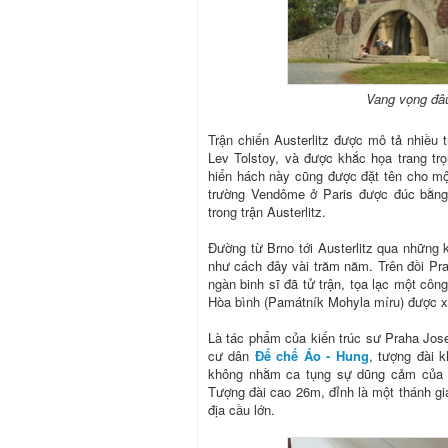
Vang vọng đâu
Trận chiến Austerlitz được mô tả nhiều 
Lev Tolstoy, và được khắc họa trang tr
hiển hách này cũng được đặt tên cho một
trường Vendôme ở Paris được đúc bằng
trong trận Austerlitz.
Đường từ Brno tới Austerlitz qua những
như cách đây vài trăm năm. Trên đồi Prac
ngàn binh sĩ đã tử trận, tọa lạc một côn
Hòa bình (Památník Mohyla míru) được x
Là tác phẩm của kiến trúc sư Praha Jos
cư dân
Đế chế Áo - Hung
, tượng đài 
không nhằm ca tụng sự dũng cảm của bi
Tượng đài cao 26m, đỉnh là một thánh gi
địa cầu lớn.