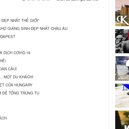
 ĐẸP NHẤT THẾ GIỚI”
CHỢ GIÁNG SINH ĐẸP NHẤT CHÂU ÂU
BUDAPEST
 DỊCH COVID-19
HẾ!
OÀN CẦU!
.. MỘT DU KHÁCH!
 VIỆT CỦA HUNGARY
M ĐỂ TỔNG TRÙNG TU
ÁCH