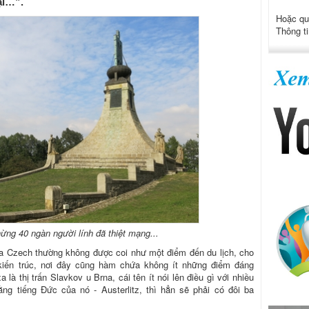
ại…”.
Hoặc qu
Thông ti
chừng 40 ngàn người lính đã thiệt mạng...
òa Czech thường không được coi như một điểm đến du lịch, cho
 kiến trúc, nơi đây cũng hàm chứa không ít những điểm đáng
là thị trấn Slavkov u Brna, cái tên ít nói lên điều gì với nhiều
ng tiếng Đức của nó - Austerlitz, thì hẳn sẽ phải có đôi ba