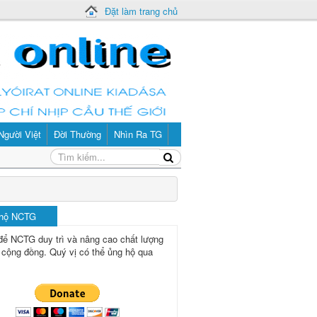
Đặt làm trang chủ
Người Việt
Đời Thường
Nhìn Ra TG
 hộ NCTG
để NCTG duy trì và nâng cao chất lượng
 cộng đồng.
Quý vị có thể ủng hộ qua