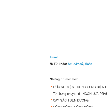
Tweet
Từ khóa:
Úc
,
bầu cử
,
Buba
Những tin mới hơn
ƯỚC NGUYỆN TRONG CUNG ĐIỆN H
Từ những chuyến đi: NGỌN LỬA PRA
CÂY SÁCH BÊN ĐƯỜNG
HỒNG KÔNG, HỒNG KÔNG