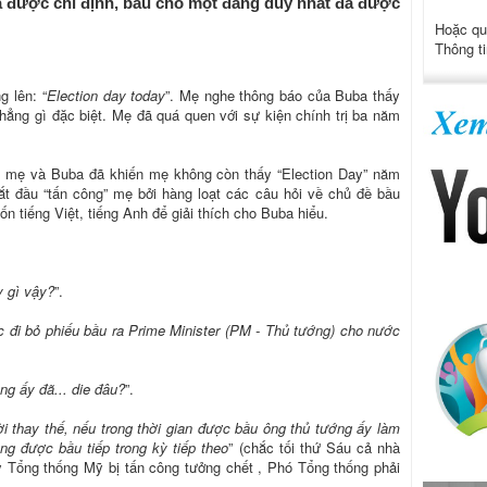
ã được chỉ định, bầu cho một đảng duy nhất đã được
Hoặc qu
Thông ti
 lên: “
Election day today
”. Mẹ nghe thông báo của Buba thấy
ẳng gì đặc biệt. Mẹ đã quá quen với sự kiện chính trị ba năm
ữa mẹ và Buba đã khiến mẹ không còn thấy “Election Day” năm
ắt đầu “tấn công” mẹ bởi hàng loạt các câu hỏi về chủ đề bầu
n tiếng Việt, tiếng Anh để giải thích cho Buba hiểu.
y gì vậy?
”.
c đi bỏ phiếu bầu ra Prime Minister (PM - Thủ tướng) cho nước
ng ấy đã... die đâu?
”.
 thay thế, nếu trong thời gian được bầu ông thủ tướng ấy làm
ng được bầu tiếp trong kỳ tiếp theo
” (chắc tối thứ Sáu cả nhà
y Tổng thống Mỹ bị tấn công tưởng chết , Phó Tổng thống phải