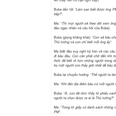
Buba dấn tới: “
Làm sao biết được ông PM
tiếp?
”.
Mẹ: “
Thì mọi người sẽ theo dõi xem ông 
đầu ngạc nhiên về câu hỏi của Buba).
Buba (giọng khảng khái): “
Con sẽ bầu cho
Thủ tướng và con chỉ biết mỗi ông ấy
”.
Mẹ (bắt đầu suy nghĩ kỹ hơn về các câu 
đi bầu đâu. Con cần phải chờ đến khi tr
thức để biết rõ hơn những người trong d
họ một người con thấy giỏi nhất để bầu 
Buba lại chuyển hướng: “
Thế người ta là
Mẹ: “
Khi đến địa điểm bầu cử mỗi người s
Buba: “
À, con đã nhìn thấy tờ phiếu xanh
người ta chọn được ra ai là Thủ tướng?
”.
Me: “
Trong tờ giấy có danh sách những 
PM
”.