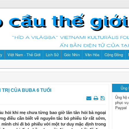
ry
Việt Nam - Thế Giới
Lịch Sử
Góc Nhìn
Văn Hóa
Cộng Đồng
Ủng
 TRỊ CỦA BUBA 6 TUỔI
Ủng hộ 
phục vụ
Paypal
u hỏi khi mẹ chưa từng bao giờ lăn tăn hỏi bà ngoại
hững điều cần biết về nguyên tắc bỏ phiếu từ rất sớm,
ủa mình chỉ đi bỏ phiếu với một tư duy mặc định trong