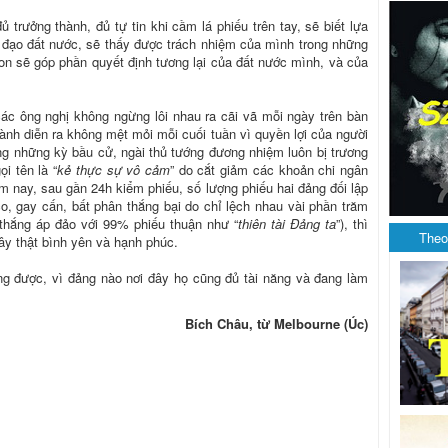
ủ trưởng thành, đủ tự tin khi cầm lá phiếu trên tay, sẽ biết lựa
 đạo đất nước, sẽ thấy được trách nhiệm của mình trong những
 con sẽ góp phần quyết định tương lại của đất nước mình, và của
các ông nghị không ngừng lôi nhau ra cãi vã mỗi ngày trên bàn
hành diễn ra không mệt mỏi mỗi cuối tuần vì quyền lợi của người
ong những kỳ bầu cử, ngài thủ tướng đương nhiệm luôn bị trương
ọi tên là “
kẻ thực sự vô cảm
” do cắt giảm các khoản chi ngân
m nay, sau gần 24h kiểm phiếu, số lượng phiếu hai đảng đối lập
o, gay cấn, bất phân thắng bại do chỉ lệch nhau vài phần trăm
thắng áp đảo với 99% phiếu thuận như “
thiên tài Đảng ta
”), thì
Theo
ây thật bình yên và hạnh phúc.
ũng được, vì đảng nào nơi đây họ cũng đủ tài năng và đang làm
Bích Châu, từ Melbourne (Úc)