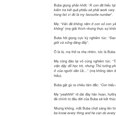
Buba giọng phấn khởi: “
À con đã hiểu tại
kiểm tra kết quả phiếu sẽ phải work ver
trong list vì đó là my favourite number
”.
Mẹ: “
Vấn đề không nằm ở con số con yêu
không
” (mẹ giải thích nhưng thực sự khô
Buba hỏi giọng cực kỳ nghiêm túc: “
Sao
giỏi và xứng đáng đấy
”.
Ô là lá, mẹ thở ra nhẹ nhõm, tức là Buba 
Mẹ cũng đáo lại vô cùng nghiêm túc: “
T
việc dậy dỗ học trò, nhưng Thủ tướng ph
ở của người dân Úc...
”
(mẹ không dám dùn
hiểu).
Buba gật gù ra chiều tâm đắc: “
Con hiểu 
Mẹ “
yeahhhh
” rõ dài đầy hân hoan, hưởn
đề chính trị đầu đời của Buba sẽ kết thúc 
Nhưng không, mắt Buba chợt sáng lên tin
ba know every thing and he can do every