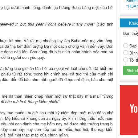
Bloo
"HOÀ
Mẹ bật cười thành tiếng, đánh lạc hướng Buba bằng một câu hỏi
Khảo
believed it, but this year I don't believe it any more
” (cười tinh
Bạn thấ
 được lời nào. Và rồi mẹ choàng tay ôm Buba của mẹ vào lòng.
Đẹp 
a đã “hạ bệ” thần tượng Ba một cách chóng vánh đến vậy. Đơn
 mẹ đang dần lớn. Con cũng đã biết nhìn nhận chính xác hơn sự
Bình
 đó là người con yêu quý.
Tôi 
a từng bao giờ lăn tăn hỏi bà ngoại về luật bầu cử. Đã biết tìm
 phiếu từ rất sớm, trong khi chính mẹ, cả tuổi trẻ của mình chỉ
ng đầu: đến để bầu cho một người đã được chỉ định, bầu cho một
, mẹ đã thản nhiên chấp nhận một sự thật đầy mỉa mai: “
Trong
 đi bầu mà là ở thằng kiểm phiếu
”.
nay, mẹ muốn lưu giữ như một kỷ niệm đẹp, một mốc đáng nhớ
con. Mẹ hiểu sẽ không còn xa ngày ấy, khi những thắc mắc hôm
ng câu hỏi con dành cho mẹ hôm nay sẽ được nhà trường trang bị
 dậy sau này, hay con tiếp tục tìm hiểu, học hỏi, thu nạp kiến
ự giải toả mọi thắc mắc của chính mình.