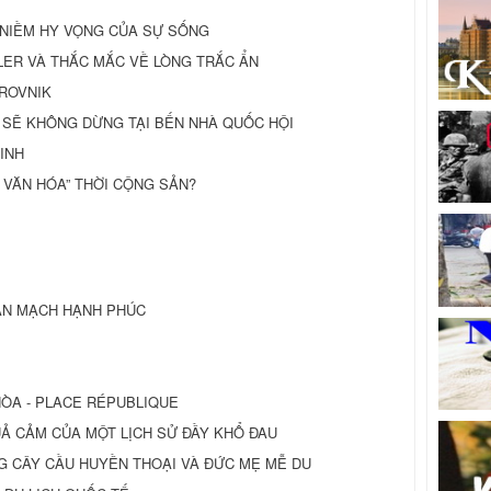
VÀ NIỀM HY VỌNG CỦA SỰ SỐNG
NDLER VÀ THẮC MẮC VỀ LÒNG TRẮC ẨN
ROVNIK
 SẼ KHÔNG DỪNG TẠI BẾN NHÀ QUỐC HỘI
INH
Ư VĂN HÓA” THỜI CỘNG SẢN?
ĐAN MẠCH HẠNH PHÚC
HÒA - PLACE RÉPUBLIQUE
QUẢ CẢM CỦA MỘT LỊCH SỬ ĐẦY KHỔ ĐAU
NHỮNG CÂY CẦU HUYỀN THOẠI VÀ ĐỨC MẸ MỄ DU