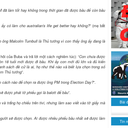
 đã làm tốt hay không trong thời gian đã được bầu để còn bầu
ấy có làm cho australian's life get better hay không?
” (mẹ bắt
 ông Malcolm Turnbull là Thủ tướng vì con thấy ông ấy đang là
hỏi của Buba và trả lời một cách nghiêm túc): “
Con chưa được
òn 18 tuổi mới được đi bầu. Khi ấy con mới đủ lớn và đủ kiến
anh sách đề cử là ai, họ như thế nào và biết lựa chọn trong số
làm Thủ tướng
”.
m cách nào để chọn ra được ông PM trong Election Day?
”.
ẽ được phát tờ phiếu gọi là balott để bầu
”.
Bài 
 và trắng họ chiếu trên tivi, nhưng làm sao viết vào tờ giấy mà
người sẽ được chọn. Ai được nhiều phiếu bầu nhất sẽ được làm
Tin 