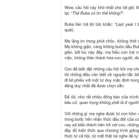
Wow, câu hỏi này khó nhất cho tới giờ. 
lại: “
Thế Buba có tin thế không?
”.
Buba liền trả lời tức khắc: “
Last year I 
quái).
Mẹ lặng im trong phút chốc, không thốt
Mẹ không giận, càng không buồn dẫu Bub
giản, bởi lúc này đây, mẹ hiểu con trai
việc, không thần thánh hóa con người, dù
Con đã biết đặt những câu hỏi khi mẹ chư
tòi những điều cần biết về nguyên tắc bỏ
đi bỏ phiếu với một tư duy mặc định tro
đảng duy nhất đã được chọn sẵn.
Để rồi, như rất nhiều đồng bào của mình
bầu cử, quan trọng không phải là ở người
Với những gì mẹ nghe được từ con hôm 
trong bước tiến nhận thức đầu đời của 
nay sẽ biến thành trăn trở nơi con, nhữ
đầy đủ kiến thức qua chương trình giảng
thức từ xã hội, từ mắt thất tai nghe để t