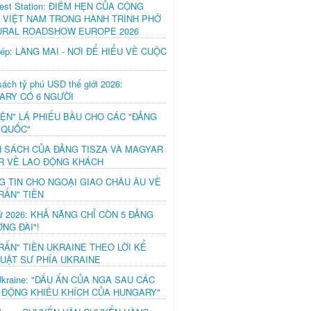
est Station: ĐIỂM HẸN CỦA CỘNG
 VIỆT NAM TRONG HÀNH TRÌNH PHỞ
URAL ROADSHOW EUROPE 2026
hép: LÀNG MAI - NƠI ĐỂ HIỂU VỀ CUỘC
ách tỷ phú USD thế giới 2026:
ARY CÓ 6 NGƯỜI
IỆN" LÁ PHIẾU BẦU CHO CÁC "ĐẢNG
 QUỐC"
H SÁCH CỦA ĐẢNG TISZA VÀ MAGYAR
R VỀ LAO ĐỘNG KHÁCH
G TIN CHO NGOẠI GIAO CHÂU ÂU VỀ
RẤN" TIỀN
ử 2026: KHẢ NĂNG CHỈ CÒN 5 ĐẢNG
NG ĐÀI"!
RẤN" TIỀN UKRAINE THEO LỜI KỂ
LUẬT SƯ PHÍA UKRAINE
Ukraine: "DẤU ẤN CỦA NGA SAU CÁC
 ĐỘNG KHIÊU KHÍCH CỦA HUNGARY"