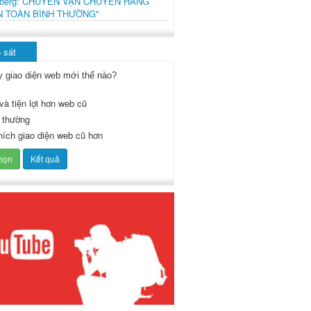
mberg: CHUYẾN VẬN CHUYỂN HÀNG
N TOÀN BÌNH THƯỜNG"
 sát
y giao diện web mới thế nào?
và tiện lợi hơn web cũ
 thường
thích giao diện web cũ hơn