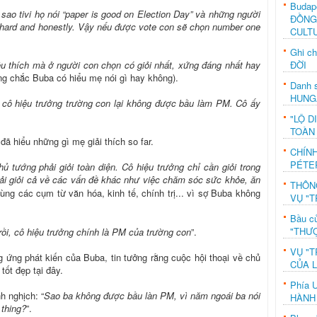
Budap
 sao tivi họ nói “paper is good on Election Day” và những người
ĐỒNG
y hard and honestly. Vậy nếu được vote con sẽ chọn number one
CULT
Ghi c
ĐỜI
 thích mà ở người con chọn có giỏi nhất, xứng đáng nhất hay
ng chắc Buba có hiểu mẹ nói gì hay không).
Danh s
HUNG
 cô hiệu trưởng trường con lại không được bầu làm PM. Cô ấy
"LỘ D
TOÀN
đã hiểu những gì mẹ giải thích so far.
CHÍN
PÉTE
hủ tướng phải giỏi toàn diện. Cô hiệu trưởng chỉ cần giỏi trong
ải giỏi cả về các vấn đề khác như việc chăm sóc sức khỏe, ăn
THÔN
g các cụm từ văn hóa, kinh tế, chính trị... vì sợ Buba không
VỤ "T
Bầu c
"THƯỢ
rồi, cô hiệu trưởng chính là PM của trường con
”.
VỤ "T
g ứng phát kiến của Buba, tin tưởng rằng cuộc hội thoại về chủ
CỦA 
tốt đẹp tại đây.
Phía 
h nghịch: “
Sao ba không được bầu làn PM, vì năm ngoái ba nói
HÀNH
 thing?
”.