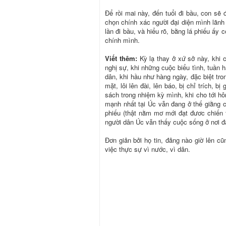
Để rồi mai này, đến tuổi đi bầu, con sẽ đ
chọn chính xác người đại diện mình lãnh
lần đi bầu, và hiểu rõ, bằng lá phiếu ấy
chính mình.
Viết thêm:
Kỳ lạ thay ở xứ sở này, khi 
nghị sự, khi những cuộc biểu tình, tuần 
dân, khi hầu như hàng ngày, đặc biệt tr
mặt, lôi lên đài, lên báo, bị chỉ trích, bị g
sách trong nhiệm kỳ mình, khi cho tới hô
mạnh nhất tại Úc vẫn đang ở thế giằng c
phiếu (thật nằm mơ mới đạt đươc chiến 
người dân Úc vẫn thấy cuộc sống ở nơi đ
Đơn giản bởi họ tin, đảng nào giờ lên c
việc thực sự vì nước, vì dân.