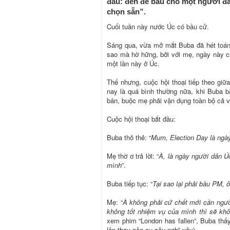
đầu: đến để bầu cho một người đ
chọn sẵn”.
Cuối tuần này nước Úc có bầu cử.
Sáng qua, vừa mở mắt Buba đã hét toáng
sao mà hờ hững, bởi với mẹ, ngày này ch
một lần này ở Úc.
Thế nhưng, cuộc hội thoại tiếp theo gi
nay là quá bình thường nữa, khi Buba b
bán, buộc mẹ phải vận dụng toàn bộ cả vố
Cuộc hội thoại bắt đầu:
Buba thỏ thẻ: “
Mum, Election Day là ngà
Mẹ thờ ơ trả lời: “
À, là ngày người dân Ú
mình
”.
Buba tiếp tục: “
Tại sao lại phải bầu PM, ô
Mẹ: “
À không phải cứ chết mới cần người
không tốt nhiệm vụ của mình thì sẽ khô
xem phim “London has fallen”, Buba thấ
lên thay nên cu cậu nghĩ vậy).