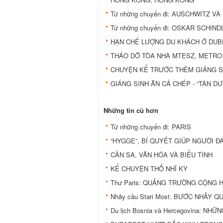
Từ những chuyến đi: AUSCHWITZ 
Từ những chuyến đi: OSKAR SCHI
HẠN CHẾ LƯỢNG DU KHÁCH Ở DUB
THÁO DỠ TÒA NHÀ MTESZ, METRO
CHUYỆN KỂ TRƯỚC THỀM GIÁNG S
GIÁNG SINH ĂN CÁ CHÉP - “TÀN D
Những tin cũ hơn
Từ những chuyến đi: PARIS
“HYGGE”, BÍ QUYẾT GIÚP NGƯỜI 
CẦN SA, VĂN HÓA VÀ BIỂU TÌNH
KỂ CHUYỆN THỔ NHĨ KỲ
Thư Paris: QUẢNG TRƯỜNG CỘNG 
Nhảy cầu Stari Most: BƯỚC NHẢY 
Du lịch Bosnia và Hercegovina: 