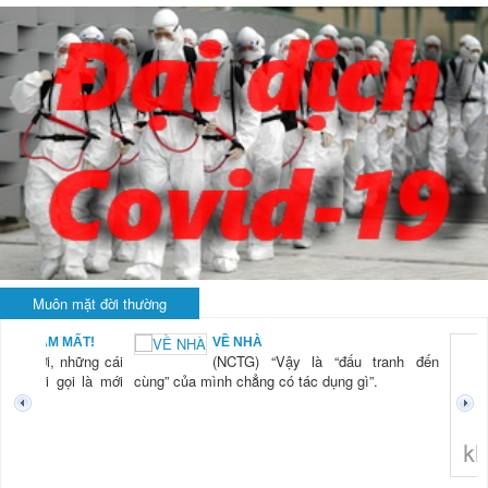
Muôn mặt đời thường
BẠN NAM MẤT!
VỀ NHÀ
TG) “Xời, những cái
(NCTG) “Vậy là “đấu tranh đến
tươi mới gọi là mới
cùng” của mình chẳng có tác dụng gì”.