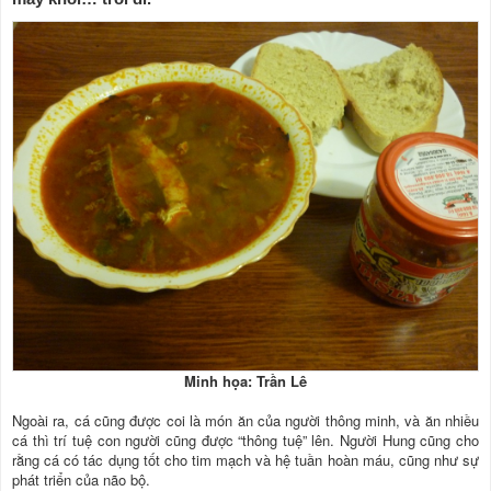
Minh họa: Trần Lê
Ngoài ra, cá cũng được coi là món ăn của người thông minh, và ăn nhiều
cá thì trí tuệ con người cũng được “thông tuệ” lên. Người Hung cũng cho
rằng cá có tác dụng tốt cho tim mạch và hệ tuần hoàn máu, cũng như sự
phát triển của não bộ.