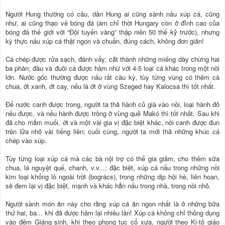
Người Hung thường có câu, dân Hung ai cũng sành nấu xúp cá, cũng
như, ai cũng thạo về bóng đá (ám chỉ thời Hungary còn ở đỉnh cao của
bóng đá thế giới với “Ðội tuyển vàng” thập niên 50 thế kỷ trước), nhưng
kỳ thực nấu xúp cá thật ngon và chuẩn, đúng cách, không đơn giản!
Cá chép được rửa sạch, đánh vẩy, cắt thành những miếng dày chừng hai
ba phân; đầu và đuôi cá được hầm nhừ với 4-5 loại cá khác trong một nồi
lớn. Nước gốc thường được nấu rất cầu kỳ, tùy từng vùng có thêm cà
chua, ớt xanh, ớt cay, nếu là ớt ở vùng Szeged hay Kalocsa thì tốt nhất.
Để nước canh được trong, người ta thả hành củ già vào nồi, loại hành đỏ
nếu được, và nếu hành được trồng ở vùng quê Makó thì tốt nhất. Sau khi
đã cho mắm muối, ớt và một vài gia vị đặc biệt khác, nồi canh được đun
trên lửa nhỏ vài tiếng liền; cuối cùng, người ta mới thả những khúc cá
chép vào xúp.
Tùy từng loại xúp cá mà các bà nội trợ có thể gia giảm, cho thêm sữa
chua, lá nguyệt quế, chanh, v.v...; đặc biệt, xúp cá nấu trong những nồi
kim loại khổng lồ ngoài trời (bogrács), trong những dịp hội hè, liên hoan,
sẽ đem lại vị đặc biệt, mạnh và khác hẳn nấu trong nhà, trong nồi nhỏ.
Người sành món ăn này cho rằng xúp cá ăn ngon nhất là ở những bữa
thứ hai, ba... khi đã được hâm lại nhiều lần! Xúp cá không chỉ thông dụng
vào đêm Giáng sinh, khi theo phong tục cổ xưa, người theo Ki-tô giáo