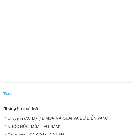
Tweet
Những tin mới hơn
Chuyện nước Mỹ (1): MÙA MA QUÁI VÀ BỜ BIỂN VÀNG
NƯỚC ÐỨC “MÙA THỨ NĂM”
Chùm ảnh HOA CỎ MÙA XUÂN