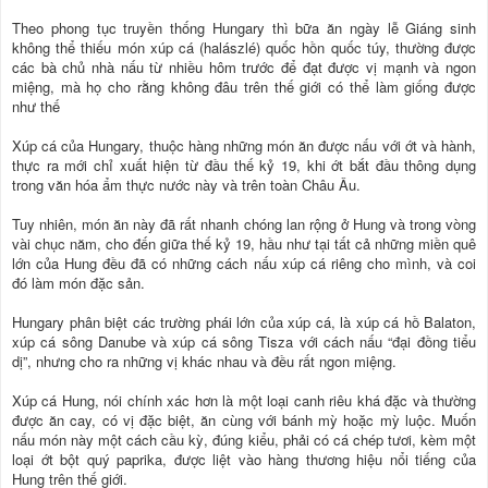
Theo phong tục truyền thống Hungary thì bữa ăn ngày lễ Giáng sinh
không thể thiếu món xúp cá (halászlé) quốc hồn quốc túy, thường được
các bà chủ nhà nấu từ nhiều hôm trước để đạt được vị mạnh và ngon
miệng, mà họ cho rằng không đâu trên thế giới có thể làm giống được
như thế
Xúp cá của Hungary, thuộc hàng những món ăn được nấu với ớt và hành,
thực ra mới chỉ xuất hiện từ đầu thế kỷ 19, khi ớt bắt đầu thông dụng
trong văn hóa ẩm thực nước này và trên toàn Châu Âu.
Tuy nhiên, món ăn này đã rất nhanh chóng lan rộng ở Hung và trong vòng
vài chục năm, cho đến giữa thế kỷ 19, hầu như tại tất cả những miền quê
lớn của Hung đều đã có những cách nấu xúp cá riêng cho mình, và coi
đó làm món đặc sản.
Hungary phân biệt các trường phái lớn của xúp cá, là xúp cá hồ Balaton,
xúp cá sông Danube và xúp cá sông Tisza với cách nấu “đại đồng tiểu
dị”, nhưng cho ra những vị khác nhau và đều rất ngon miệng.
Xúp cá Hung, nói chính xác hơn là một loại canh riêu khá đặc và thường
được ăn cay, có vị đặc biệt, ăn cùng với bánh mỳ hoặc mỳ luộc. Muốn
nấu món này một cách cầu kỳ, đúng kiểu, phải có cá chép tươi, kèm một
loại ớt bột quý paprika, được liệt vào hàng thương hiệu nổi tiếng của
Hung trên thế giới.