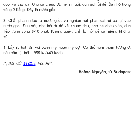
đuôi và vây cá. Cho cà chua, ớt, nêm muối, đun sôi rồi để lửa nhỏ trong
vòng 2 tiếng. Ðây là nước gốc.
3. Chắt phần nước từ nước gốc, và nghiền nát phần cái rồi bỏ lại vào
nước gốc. Ðun sôi, cho bột ớt đỏ và khuấy đều, cho cá chép vào, đun
tiếp trong vòng 8-10 phút. Không quấy, chỉ lắc nồi để cá miếng khỏi bị
vỡ.
4. Lấy ra bát, ăn với bánh mỳ hoặc mỳ sợi. Có thể nêm thêm tương ớt
nếu cần. (1 bát: 1855 kJ/443 kcal).
(*) Bài viết
đã đăng
trên RFI.
Hoàng Nguyễn, từ Budapest