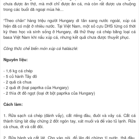
chưa được ăn thịt, mà mới chỉ được ăn cá, mà còn rất được ưa chuộng
trong các buổi dã ngoại mùa hè...
“Theo chân” hàng triệu người Hungary di tản sang nước ngoài, xúp cá
hiện đã có mặt ở nhiều nước. Tại Việt Nam, một số cựu DHS từng có thời
kỳ theo học và sinh sống ở Hungary, đã thử thay cá chép bằng loại cá
basa Việt Nam khi nấu xúp cá, nhưng kết quả chưa được thuyết phục.
Công thức chế biến món xúp cá halászlé:
Nguyên liệu:
- 1,6 kg cá chép
- 5 củ hành Tây đỏ
- 2 quả cà chua
- 2 quả ớt (loại paprika của Hungary)
- 2 thìa ớt đỏ ngọt (loại ớt bột paprika của Hungary)
Cách làm:
1. Rửa sạch cá chép (đánh vẩy), cắt riêng đầu, đuôi và vây cá. Cắt cá
thành từng lát dày chừng 2 đốt ngón tay, xát muối và để vào tủ lạnh. Rửa
cà chua, ớt và cắt đôi.
2. Rửa hành và cắt lát. Cho vào nồi, đổ lên đó chừng 1l nước, thả đầu,