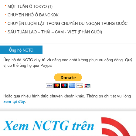
MỘT TUẦN Ở TOKYO (1)
CHUYỆN NHỎ Ở BANGKOK
CHUYỆN LƯỢM LẶT TRONG CHUYẾN DU NGOẠN TRUNG QUỐC
SÁU TUẦN LÀO – THÁI – CAM - VIỆT (PHẦN CUỐI)
Ủng hộ NCTG
Ủng hộ để NCTG duy trì và nâng cao chất lượng phục vụ cộng đồng.
Quý
vị có thể ủng hộ qua Paypal
Hoặc qua nhiều hình thức chuyển khoản.khác. Thông tin chi tiết vui lòng
xem tại đây
.