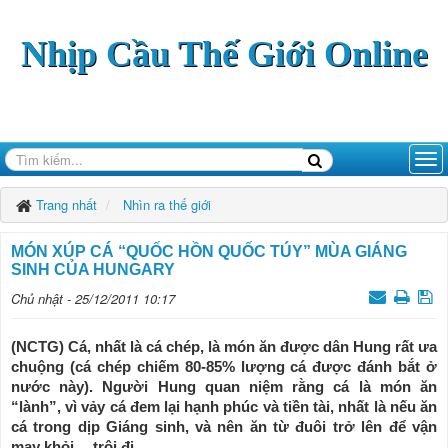
Nhịp Cầu Thế Giới Online
Trang nhất
Nhìn ra thế giới
MÓN XÚP CÁ “QUỐC HỒN QUỐC TÚY” MÙA GIÁNG
SINH CỦA HUNGARY
Chủ nhật - 25/12/2011 10:17
(NCTG) Cá, nhất là cá chép, là món ăn được dân Hung rất ưa
chuộng (cá chép chiếm 80-85% lượng cá được đánh bắt ở
nước này). Người Hung quan niệm rằng cá là món ăn
“lành”, vì vảy cá đem lại hạnh phúc và tiền tài, nhất là nếu ăn
cá trong dịp Giáng sinh, và nên ăn từ đuôi trở lên để vận
may khỏi… trôi đi.