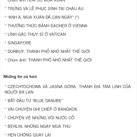
TRỨNG VÀ LỄ PHỤC SINH TẠI CHÂU ÂU
“ANH Ạ, MÙA XUÂN ĐÃ CẠN NGÀY” (*)
THƯỞNG THỨC BÁNH SACHER Ở VIENNA
LÍNH GÁC THỤY SĨ Ở VATICAN
SINGAPORE
DURBUY, THÀNH PHỐ NHỎ NHẤT THẾ GIỚI
Chùm ảnh: THÀNH PHỐ NHỎ NHẤT THẾ GIỚI
Những tin cũ hơn
CZECHTOCHOWA VÀ JASNA GÓRA, THÁNH ÐỊA TÂM LINH CỦA
NGƯỜI BA LAN
BẮT ĐẦU TỪ “BLUE DANUBE”
VÀI CHUYỆN GHI CHÉP Ở BANGKOK
CHUYỆN VỀ NHỮNG VÒI NƯỚC CỔ
BERLIN, NHỮNG NGÀY MÙA THU
HẸN CHÓNG QUAY LẠI