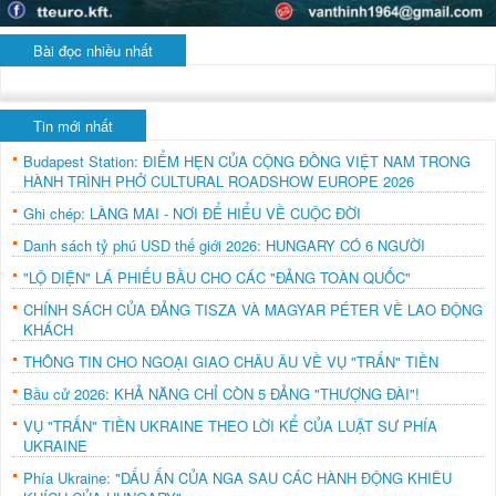
Bài đọc nhiều nhất
Tin mới nhất
Budapest Station: ĐIỂM HẸN CỦA CỘNG ĐỒNG VIỆT NAM TRONG
HÀNH TRÌNH PHỞ CULTURAL ROADSHOW EUROPE 2026
Ghi chép: LÀNG MAI - NƠI ĐỂ HIỂU VỀ CUỘC ĐỜI
Danh sách tỷ phú USD thế giới 2026: HUNGARY CÓ 6 NGƯỜI
"LỘ DIỆN" LÁ PHIẾU BẦU CHO CÁC "ĐẢNG TOÀN QUỐC"
CHÍNH SÁCH CỦA ĐẢNG TISZA VÀ MAGYAR PÉTER VỀ LAO ĐỘNG
KHÁCH
THÔNG TIN CHO NGOẠI GIAO CHÂU ÂU VỀ VỤ "TRẤN" TIỀN
Bầu cử 2026: KHẢ NĂNG CHỈ CÒN 5 ĐẢNG "THƯỢNG ĐÀI"!
VỤ "TRẤN" TIỀN UKRAINE THEO LỜI KỂ CỦA LUẬT SƯ PHÍA
UKRAINE
Phía Ukraine: "DẤU ẤN CỦA NGA SAU CÁC HÀNH ĐỘNG KHIÊU