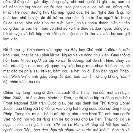
nữa. Những năm gần đây, hàng ngày, chỉ mới ngoài 11 giờ trưa, còn có
cả cảnh những cô gái người Hoa, son phấn qua loa, vội vã, đứng mời
khách trên con đường Ivry tấp nập người qua, kẻ lại. Nghe đâu rằng, họ
phải làm những việc đó để trả nợ cho các tổ chức đưa người từ Trung
Quốc sang. Một đặc tính rất Việt Nam, nhiều nhóm thanh niên tụ tập
đông đúc tại các tiệm báo có chơi sổ xố thể thao và đua ngựa. Uống bia,
trò chuyện và hồi hộp chờ kết quả cuộc chơi là thú vui của họ sau giờ
làm việc.
Để đi chợ tại Chinatown vào ngày thứ Bảy hay Chủ nhật là điều hết sức
khó khăn, nhất là nếu phải lái xe. Người và xe đông như kiến. Giao thông
hỗn loạn. Nhiều người cứ tấp xe sát lề đường, bật đèn tín hiệu, chạy vô
các cửa tiệm mua con vịt quay hay xếp hàng mua chục ổ bánh mì, bỏ
mặt các xe phía sau bị kẹt, bấm còi, la hét inh ỏi. Bọn bạn người Pháp,
dân “
Parisien
” chính gốc, cũng lắc đầu, bảo lâu lắm chúng không “
dám
”
đặt chân vào khu này!
Chiều nay, lang thang đi đến nhà sách Khai Trí lại nhớ đến một anh bạn.
Năm 2002, khi ông Jean-Marie Le Pen, người sáng lập ra đảng cực hữu
Front National (Mặt trận Quốc gia), bất ngờ đánh bại Thủ tướng Lionel
Jospin của Đảng Xã hội để lọt vào vòng hai trong cuộc bầu cử tổng thống
Pháp. Trong khi mua... bánh mì thịt tại nhà sách Khai Trí, anh bạn người
Việt hồ hởi nói với tôi rằng anh sẽ bỏ phiếu cho Le Pen. Thấy tôi có vẻ
ngạc nhiên, anh giải thích:
“
Chỉ có Le Pen mới tống cổ hết bọn nước
ngoài, bọn Rệp, bọn đen, bọn tội phạm về nước mà thôi!
”. Anh tỏ vẻ