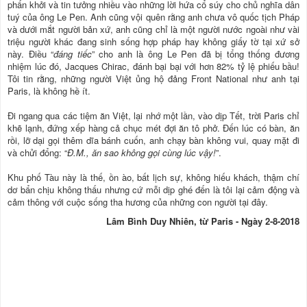
phấn khởi và tin tưởng nhiều vào những lời hứa cổ súy cho chủ nghĩa dân
tuý của ông Le Pen. Anh cũng vội quên rằng anh chưa vô quốc tịch Pháp
và dưới mắt người bản xứ, anh cũng chỉ là một người nước ngoài như vài
triệu người khác đang sinh sống hợp pháp hay không giấy tờ tại xứ sở
này. Điều “
đáng tiếc
” cho anh là ông Le Pen đã bị tổng thống đương
nhiệm lúc đó, Jacques Chirac, đánh bại bại với hơn 82% tỷ lệ phiếu bầu!
Tôi tin rằng, những người Việt ủng hộ đảng Front National như anh tại
Paris, là không hề ít.
Đi ngang qua các tiệm ăn Việt, lại nhớ một lần, vào dịp Tết, trời Paris chỉ
khẽ lạnh, đứng xếp hàng cả chục mét đợi ăn tô phở. Đến lúc có bàn, ăn
rồi, lỡ dại gọi thêm dĩa bánh cuốn, anh chạy bàn không vui, quay mặt đi
và chửi đổng: “
Đ.M., ăn sao không gọi cùng lúc vậy!
”.
Khu phố Tàu này là thế, ồn ào, bất lịch sự, không hiếu khách, thậm chí
dơ bẩn chịu không thấu nhưng cứ mỗi dịp ghé đến là tôi lại cảm động và
cảm thông với cuộc sống tha hương của những con người tại đây.
Lâm Bình Duy Nhiên, từ Paris - Ngày 2-8-2018