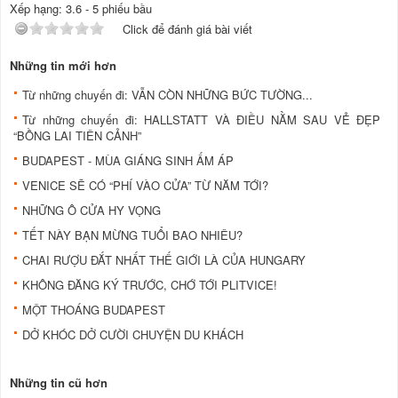
Xếp hạng:
3.6
-
5
phiếu bầu
Click để đánh giá bài viết
Những tin mới hơn
Từ những chuyến đi: VẪN CÒN NHỮNG BỨC TƯỜNG...
Từ những chuyến đi: HALLSTATT VÀ ĐIỀU NẰM SAU VẺ ĐẸP
“BỒNG LAI TIÊN CẢNH”
BUDAPEST - MÙA GIÁNG SINH ẤM ÁP
VENICE SẼ CÓ “PHÍ VÀO CỬA” TỪ NĂM TỚI?
NHỮNG Ô CỬA HY VỌNG
TẾT NÀY BẠN MỪNG TUỔI BAO NHIÊU?
CHAI RƯỢU ĐẮT NHẤT THẾ GIỚI LÀ CỦA HUNGARY
KHÔNG ĐĂNG KÝ TRƯỚC, CHỚ TỚI PLITVICE!
MỘT THOÁNG BUDAPEST
DỞ KHÓC DỞ CƯỜI CHUYỆN DU KHÁCH
Những tin cũ hơn