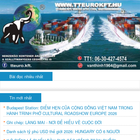
Bài đọc nhiều nhất
Tin mới nhất
Budapest Station: ĐIỂM HẸN CỦA CỘNG ĐỒNG VIỆT NAM TRONG
HÀNH TRÌNH PHỞ CULTURAL ROADSHOW EUROPE 2026
Ghi chép: LÀNG MAI - NƠI ĐỂ HIỂU VỀ CUỘC ĐỜI
Danh sách tỷ phú USD thế giới 2026: HUNGARY CÓ 6 NGƯỜI