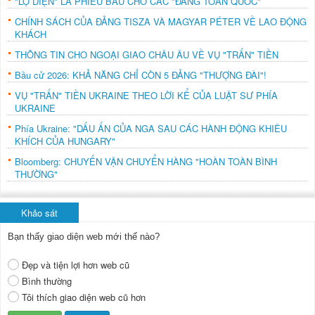
"LỘ DIỆN" LÁ PHIẾU BẦU CHO CÁC "ĐẢNG TOÀN QUỐC"
CHÍNH SÁCH CỦA ĐẢNG TISZA VÀ MAGYAR PÉTER VỀ LAO ĐỘNG
KHÁCH
THÔNG TIN CHO NGOẠI GIAO CHÂU ÂU VỀ VỤ "TRẤN" TIỀN
Bầu cử 2026: KHẢ NĂNG CHỈ CÒN 5 ĐẢNG "THƯỢNG ĐÀI"!
VỤ "TRẤN" TIỀN UKRAINE THEO LỜI KỂ CỦA LUẬT SƯ PHÍA
UKRAINE
Phía Ukraine: "DẤU ẤN CỦA NGA SAU CÁC HÀNH ĐỘNG KHIÊU
KHÍCH CỦA HUNGARY"
Bloomberg: CHUYẾN VẬN CHUYỂN HÀNG "HOÀN TOÀN BÌNH
THƯỜNG"
Khảo sát
Bạn thấy giao diện web mới thế nào?
Đẹp và tiện lợi hơn web cũ
Bình thường
Tôi thích giao diện web cũ hơn