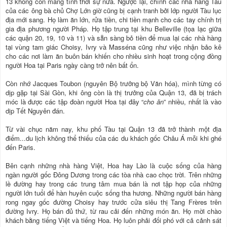
13 không còn mang tính thời sự nữa. Ngược lại, chính các nhà hàng Tàu
của các ông bà chủ Chợ Lớn giờ cũng bị cạnh tranh bởi lớp người Tàu lục
địa mới sang. Họ làm ăn lớn, rửa tiền, chi tiền mạnh cho các tay chính trị
gia địa phương người Pháp. Họ tập trung tại khu Belleville (tọa lạc giữa
các quận 20, 19, 10 và 11) và sẵn sàng bỏ tiền để mua lại các nhà hàng
tại vùng tam giác Choisy, Ivry và Masséna cũng như việc nhận bảo kê
cho các nơi làm ăn buôn bán khiến cho nhiều sinh hoạt trong cộng đồng
người Hoa tại Paris ngày càng trở nên bất ổn.
Còn nhớ Jacques Toubon (nguyên Bộ trưởng bộ Văn hóa), mình từng có
dịp gặp tại Sài Gòn, khi ông còn là thị trưởng của Quận 13, đã bị trách
móc là được các tập đoàn người Hoa tại đây “
cho ăn
” nhiều, nhất là vào
dịp Tết Nguyên đán.
Từ vài chục năm nay, khu phố Tàu tại Quận 13 đã trở thành một địa
điểm...du lịch không thể thiếu của các du khách gốc Châu Á mỗi khi ghé
đến Paris.
Bên cạnh những nhà hàng Việt, Hoa hay Lào là cuộc sống của hàng
ngàn người gốc Đông Dương trong các tòa nhà cao chọc trời. Trên những
lề đường hay trong các trung tâm mua bán là nơi tập họp của những
người lớn tuổi để hàn huyên cuộc sống tha hương. Những người bán hàng
rong ngay gốc đường Choisy hay trước cửa siêu thị Tang Frères trên
đường Ivry. Họ bán đủ thứ, từ rau cải đến những món ăn. Họ mời chào
khách bằng tiếng Việt và tiếng Hoa. Họ luôn phải đối phó với cả cảnh sát