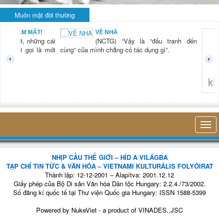
Muôn mặt đời thường
BẠN NAM MẤT!
VỀ NHÀ
TG) “Xời, những cái
(NCTG) “Vậy là “đấu tranh đến
tươi mới gọi là mới
cùng” của mình chẳng có tác dụng gì”.
không 
NHỊP CẦU THẾ GIỚI – HÍD A VILÁGBA
TẠP CHÍ TIN TỨC & VĂN HÓA – VIETNAMI KULTURÁLIS FOLYÓIRAT
Thành lập: 12-12-2001 – Alapítva: 2001.12.12
Giấy phép của Bộ Di sản Văn hóa Dân tộc Hungary: 2.2.4./73/2002.
Số đăng kí quốc tế tại Thư viện Quốc gia Hungary: ISSN 1588-5399
Powered by
NukeViet
- a product of
VINADES.,JSC