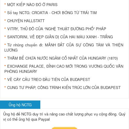
MỘT KIẾP NÀO ĐÓ Ở PARIS
Sổ tay NCTG: CROATIA - CHƠI BÓNG TỪ TRÁI TIM
CHUYỆN HALLSTATT
VITRY, THỦ ĐÔ CỦA “NGHỆ THUẬT ĐƯỜNG PHỐ” PHÁP
SANTORINI, VẺ ĐẸP GIẢN DỊ CỦA HAI MÀU XANH - TRẮNG
Từ nhũng chuyến đi: MẢNH ĐẤT CỦA SỰ CÔNG TÂM VÀ THIỆN
LƯƠNG
THĂM BỂ CHỨA NƯỚC NGẦM CỔ NHẤT CỦA HUNGARY (1870)
EXCHANGE PALACE, ĐỈNH CAO MỚI TRONG VƯƠNG QUỐC VĂN
PHÒNG HUNGARY
VỀ CÂY CẦU TREO ĐẦU TIÊN CỦA BUDAPEST
CUNG TƯ PHÁP, CÔNG TRÌNH KIẾN TRÚC LỚN CỦA BUDAPEST
Ủng hộ NCTG
Ủng hộ để NCTG duy trì và nâng cao chất lượng phục vụ cộng đồng.
Quý
vị có thể ủng hộ qua Paypal