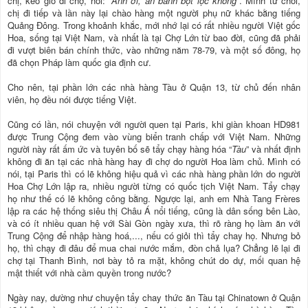
chị, kéo giỏ đi chợ, hỏi: “
Anh ơi, ăn bánh bột lọc không
”. Mình từ chối,
chị đi tiếp và lần này lại chào hàng một người phụ nữ khác bằng tiếng
Quảng Đông. Trong khoảnh khắc, mới nhớ lại có rất nhiều người Việt gốc
Hoa, sống tại Việt Nam, và nhất là tại Chợ Lớn từ bao đời, cũng đã phải
đi vượt biên bán chính thức, vào những năm 78-79, và một số đông, họ
đã chọn Pháp làm quốc gia định cư.
Cho nên, tại phần lớn các nhà hàng Tàu ở Quận 13, từ chủ đến nhân
viên, họ đều nói được tiếng Việt.
Cũng có lần, nói chuyện với người quen tại Paris, khi giàn khoan HD981
được Trung Cộng đem vào vùng biển tranh chấp với Việt Nam. Những
người này rất ấm ức và tuyên bố sẽ tẩy chạy hàng hóa “
Tàu
” và nhất định
không đi ăn tại các nhà hàng hay đi chợ do người Hoa làm chủ. Mình có
nói, tại Paris thì có lẽ không hiệu quả vì các nhà hàng phần lớn do người
Hoa Chợ Lớn lập ra, nhiều người từng có quốc tịch Việt Nam. Tẩy chạy
họ như thế có lẽ không công bằng. Ngược lại, anh em Nhà Tang Frères
lập ra các hệ thống siêu thị Châu Á nổi tiếng, cũng là dân sống bên Lào,
và có ít nhiều quan hệ với Sài Gòn ngày xưa, thì rõ ràng họ làm ăn với
Trung Cộng để nhập hàng hoá,..., nếu có giỏi thì tẩy chay họ. Nhưng bỏ
họ, thì chạy đi đâu để mua chai nước mắm, đòn chả lụa? Chẳng lẽ lại đi
chợ tại Thanh Bình, nơi bày tỏ ra mặt, không chút do dự, mối quan hệ
mật thiết với nhà cầm quyền trong nước?
Ngày nay, dường như chuyện tẩy chay thức ăn Tàu tại Chinatown ở Quận