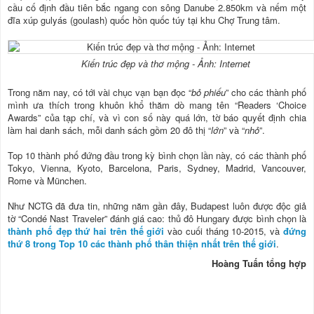
cầu cố định đầu tiên bắc ngang con sông Danube 2.850km và nếm một
đĩa xúp gulyás (goulash) quốc hồn quốc túy tại khu Chợ Trung tâm.
Kiến trúc đẹp và thơ mộng - Ảnh: Internet
Trong năm nay, có tới vài chục vạn bạn đọc “
bỏ phiếu
” cho các thành phố
mình ưa thích trong khuôn khổ thăm dò mang tên “Readers ‘Choice
Awards” của tạp chí, và vì con số này quá lớn, tờ báo quyết định chia
làm hai danh sách, mỗi danh sách gồm 20 đô thị “
lớn
” và “
nhỏ
”.
Top 10 thành phố đứng đầu trong kỳ bình chọn lần này, có các thành phố
Tokyo, Vienna, Kyoto, Barcelona, Paris, Sydney, Madrid, Vancouver,
Rome và München.
Như NCTG đã đưa tin, những năm gần đây, Budapest luôn được độc giả
tờ “Condé Nast Traveler” đánh giá cao: thủ đô Hungary được bình chọn là
thành phố đẹp thứ hai trên thế giới
vào cuối tháng 10-2015, và
đứng
thứ 8 trong Top 10 các thành phố thân thiện nhất trên thế giới
.
Hoàng Tuấn tổng hợp