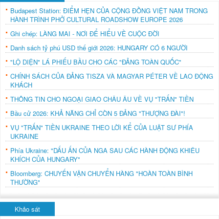
Budapest Station: ĐIỂM HẸN CỦA CỘNG ĐỒNG VIỆT NAM TRONG
HÀNH TRÌNH PHỞ CULTURAL ROADSHOW EUROPE 2026
Ghi chép: LÀNG MAI - NƠI ĐỂ HIỂU VỀ CUỘC ĐỜI
Danh sách tỷ phú USD thế giới 2026: HUNGARY CÓ 6 NGƯỜI
"LỘ DIỆN" LÁ PHIẾU BẦU CHO CÁC "ĐẢNG TOÀN QUỐC"
CHÍNH SÁCH CỦA ĐẢNG TISZA VÀ MAGYAR PÉTER VỀ LAO ĐỘNG
KHÁCH
THÔNG TIN CHO NGOẠI GIAO CHÂU ÂU VỀ VỤ "TRẤN" TIỀN
Bầu cử 2026: KHẢ NĂNG CHỈ CÒN 5 ĐẢNG "THƯỢNG ĐÀI"!
VỤ "TRẤN" TIỀN UKRAINE THEO LỜI KỂ CỦA LUẬT SƯ PHÍA
UKRAINE
Phía Ukraine: "DẤU ẤN CỦA NGA SAU CÁC HÀNH ĐỘNG KHIÊU
KHÍCH CỦA HUNGARY"
Bloomberg: CHUYẾN VẬN CHUYỂN HÀNG "HOÀN TOÀN BÌNH
THƯỜNG"
Khảo sát