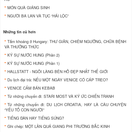
MÓN QUÀ GIÁNG SINH
NGƯỜI BA LAN VÀ TỤC “HÁI LỘC”
Những tin cũ hơn
Tắm khoáng ở Hungary: THƯ GIÃN, CHIÊM NGƯỠNG, CHỮA BỆNH
VÀ THƯỞNG THỨC
KÝ SỰ NƯỚC HUNG (Phần 2)
KÝ SỰ NƯỚC HUNG (Phần 1)
HALLSTATT - NGÔI LÀNG BÊN HỒ ĐẸP NHẤT THẾ GIỚI
Du lịch đại trà: NẾU MỘT NGÀY VENICE CÓ CÁP TREO?
VENICE CẤM BÁN KEBAB
Từ những chuyến đi: STARI MOST VÀ KÝ ỨC CHIẾN TRANH
Từ những chuyến đi: DU LỊCH CROATIA, HAY LÀ CÂU CHUYỆN
“YẾU TỐ CON NGƯỜI”
TIẾNG ĐÀN HAY TIẾNG SÚNG?
Ghi chép: MỘT LẦN QUÁ GIANG PHI TRƯỜNG BẮC KINH