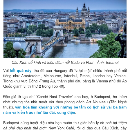
Cầu Xích cổ kính và kiều diễm nối Buda và Pest - Ảnh: Internet
Với
kết quả này
, thủ đô của Hungary đã “vượt mặt” nhiều thành phố nổi
tiếng như Amsterdam, Melbourne, Istanbul, Praha, London hay Venice.
Trong khu vực Đông -Trung Âu, thành phố đầu bảng là Vienna (thủ đô Áo
Quốc giành vị trí thứ 2 trong Top 40).
Độc giả tờ tạp chí “Condé Nast Traveler” cho hay, ở Budapest, họ thích
nhất những tòa nhà tuyệt vời theo phong cách Art Nouveau (Tân Nghệ
thuật),
văn hóa tắm khoáng với những bể tắm có lịch sử vài ba trăm
năm và kiến trúc như lâu đài, cung điện
.
Budapest cũng tuyệt diệu nếu bạn muốn thư giãn bên ly cà phê tại “
tiệm
cà phê đẹp nhất thế giới
” New York Café, rồi đi dạo qua Cầu Xích, cây