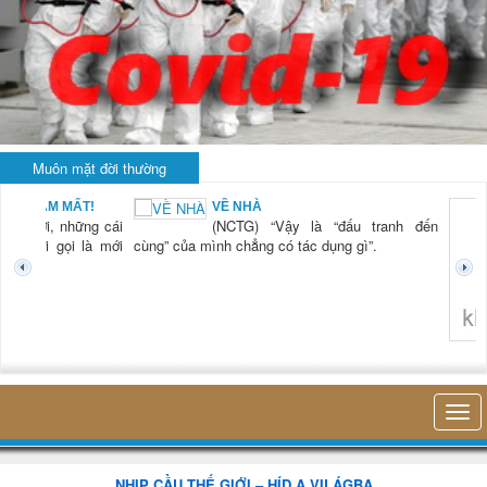
Muôn mặt đời thường
BẠN NAM MẤT!
VỀ NHÀ
TG) “Xời, những cái
(NCTG) “Vậy là “đấu tranh đến
tươi mới gọi là mới
cùng” của mình chẳng có tác dụng gì”.
không 
NHỊP CẦU THẾ GIỚI – HÍD A VILÁGBA