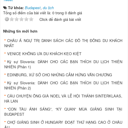
Từ khóa:
Budapest
,
du lịch
Tổng số điểm của bài viết là: 0 trong 0 đánh giá
Click để đánh giá bài viết
Những tin mới hơn
CHÂU Á NGỰ TRỊ DANH SÁCH CÁC ĐÔ THỊ ĐÔNG DU KHÁCH
NHẤT
VENICE KHÔNG ƯA DU KHÁCH KEO KIỆT
Ký sự Slovenia: DÀNH CHO CÁC BẠN THÍCH DU LỊCH THIÊN
NHIÊN (Phần 1)
EDINBURG, XỨ SỞ CHO NHỮNG CẢM HỨNG VĂN CHƯƠNG
Ký sự Slovenia: DÀNH CHO CÁC BẠN THÍCH DU LỊCH THIÊN
NHIÊN (Phần 2)
CÂU CHUYỆN ÔNG GIÀ NOEL VÀ LỄ HỘI THÁNH SINTERKLAAS,
HÀ LAN
“CON TÀU ÁNH SÁNG”, “KỲ QUAN” MÙA GIÁNG SINH TẠI
BUDAPEST
CHỢ GIÁNG SINH Ở HUNGARY ĐOẠT THỨ HẠNG CAO Ở CHÂU
ÂU