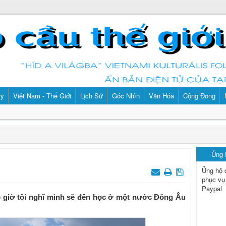
ry
Việt Nam - Thế Giới
Lịch Sử
Góc Nhìn
Văn Hóa
Cộng Đồng
Ủng
Ủng hộ 
phục vụ
Paypal
o giờ tôi nghĩ mình sẽ đến học ở một nước Đông Âu