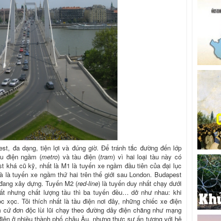
st, đa dạng, tiện lợi và đúng giờ. Để tránh tắc đường đến lớp
àu điện ngầm (
metro
) và tàu điện (
tram
) vì hai loại tàu này có
 khá cũ kỹ, nhất là M1 là tuyến xe ngầm đầu tiên của đại lục
 là tuyến xe ngầm thứ hai trên thế giới sau London. Budapest
 đang xây dựng. Tuyến M2 (
red-line
) là tuyến duy nhất chạy dưới
t nhưng chất lượng tầu thì ba tuyến đều… dở như nhau: khi
c xọc. Tôi thích nhất là tầu điện nơi đây, những chiếc xe điện
m cứ đơn độc lùi lũi chạy theo đường dây điện chăng như mạng
 điện ở nhiều thành phố châu Âu, nhưng thực sự ấn tượng với hệ