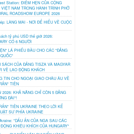
est Station: ĐIỂM HẸN CỦA CỘNG
 VIỆT NAM TRONG HÀNH TRÌNH PHỞ
URAL ROADSHOW EUROPE 2026
hép: LÀNG MAI - NƠI ĐỂ HIỂU VỀ CUỘC
ách tỷ phú USD thế giới 2026:
ARY CÓ 6 NGƯỜI
IỆN" LÁ PHIẾU BẦU CHO CÁC "ĐẢNG
 QUỐC"
H SÁCH CỦA ĐẢNG TISZA VÀ MAGYAR
R VỀ LAO ĐỘNG KHÁCH
G TIN CHO NGOẠI GIAO CHÂU ÂU VỀ
RẤN" TIỀN
ử 2026: KHẢ NĂNG CHỈ CÒN 5 ĐẢNG
NG ĐÀI"!
RẤN" TIỀN UKRAINE THEO LỜI KỂ
LUẬT SƯ PHÍA UKRAINE
Ukraine: "DẤU ẤN CỦA NGA SAU CÁC
 ĐỘNG KHIÊU KHÍCH CỦA HUNGARY"