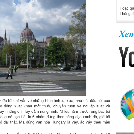
Hoặc qu
Thông ti
ức tôi chỉ vẩn vơ những hình ảnh xa xưa, như cái đầu hói của
ao động xuất khẩu một thuở, chuyên tuồn về nồi áp suất và
ay những chị Tây cằm núng nính. Nhiều năm trước, ông bác tôi
rắng có họa tiết là 6 chấm đứng theo hàng dọc xanh đỏ, giờ tôi
hớ dai thật. Mà đúng văn hóa Hungary là vậy, áo váy thêu màu