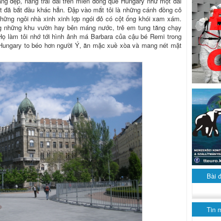
ng đẹp, nắng trải dài trên miền đồng quê Hungary như một dải
ật đã bắt đầu khác hẳn. Đập vào mắt tôi là những cánh đồng cỏ
những ngôi nhà xinh xinh lợp ngói đỏ có cột ống khói xam xám.
g những khu vườn hay bên máng nước, trẻ em tung tăng chạy
 Họ làm tôi nhớ tới hình ảnh má Barbara của cậu bé Remi trong
 Hungary to béo hơn người Ý, ăn mặc xuề xòa và mang nét mặt
Bài 
Tin 