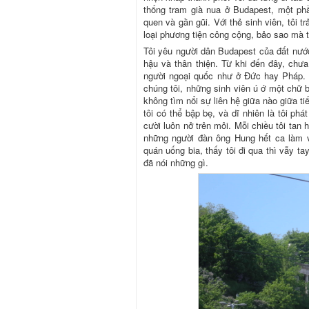
thống tram già nua ở Budapest, một ph
quen và gần gũi. Với thẻ sinh viên, tôi 
loại phương tiện công cộng, bảo sao mà t
Tôi yêu người dân Budapest của đất nướ
hậu và thân thiện. Từ khi đến đây, chưa
người ngoại quốc như ở Đức hay Pháp. Ở 
chúng tôi, những sinh viên ú ớ một chữ 
không tìm nổi sự liên hệ giữa nào giữa t
tôi có thể bập bẹ, và dĩ nhiên là tôi ph
cười luôn nở trên môi. Mỗi chiều tôi ta
những người đàn ông Hung hết ca làm 
quán uống bia, thấy tôi đi qua thì vẫy ta
đã nói những gì.