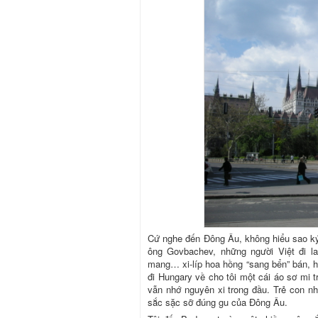
Cứ nghe đến Đông Âu, không hiểu sao ký 
ông Govbachev, những người Việt đi l
mang… xi-líp hoa hồng “sang bển” bán, h
đi Hungary về cho tôi một cái áo sơ mi t
vẫn nhớ nguyên xi trong đầu. Trẻ con n
sắc sặc sỡ đúng gu của Đông Âu.