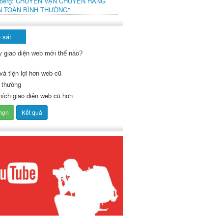
mberg: CHUYẾN VẬN CHUYỂN HÀNG
N TOÀN BÌNH THƯỜNG"
 sát
y giao diện web mới thế nào?
và tiện lợi hơn web cũ
 thường
thích giao diện web cũ hơn