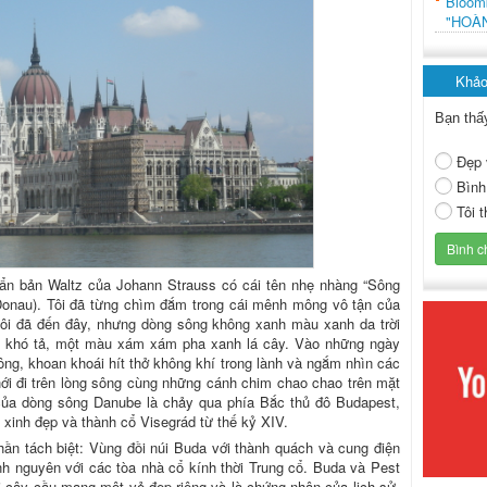
Bloo
"HOÀ
Khảo
Bạn thấ
Đẹp 
Bình
Tôi 
mẩn bản Waltz của Johann Strauss có cái tên nhẹ nhàng “Sông
Donau). Tôi đã từng chìm đắm trong cái mênh mông vô tận của
tôi đã đến đây, nhưng dòng sông không xanh màu xanh da trời
i khó tả, một màu xám xám pha xanh lá cây. Vào những ngày
sông, khoan khoái hít thở không khí trong lành và ngắm nhìn các
ới đi trên lòng sông cùng những cánh chim chao chao trên mặt
 của dòng sông Danube là chảy qua phía Bắc thủ đô Budapest,
 xinh đẹp và thành cổ Visegrád từ thế kỷ XIV.
ần tách biệt: Vùng đồi núi Buda với thành quách và cung điện
h nguyên với các tòa nhà cổ kính thời Trung cổ. Buda và Pest
 cây cầu mang một vẻ đẹp riêng và là chứng nhân của lịch sử,