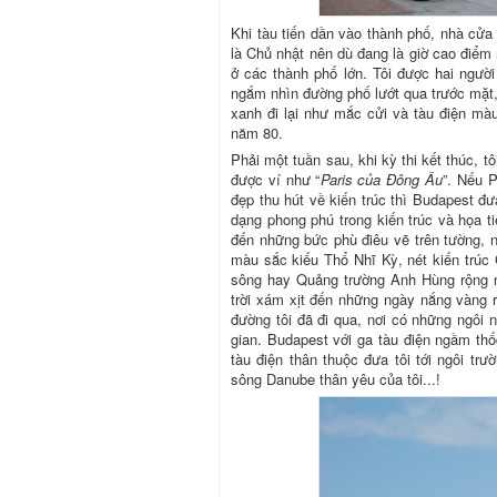
Khi tàu tiến dần vào thành phố, nhà cửa
là Chủ nhật nên dù đang là giờ cao điểm
ở các thành phố lớn. Tôi được hai người
ngắm nhìn đường phố lướt qua trước mặt,
xanh đi lại như mắc cửi và tàu điện màu
năm 80.
Phải một tuần sau, khi kỳ thi kết thúc, t
được ví như “
Paris của Đông Âu
”. Nếu P
đẹp thu hút về kiến trúc thì Budapest đ
dạng phong phú trong kiến trúc và họa t
đến những bức phù điêu vẽ trên tường, 
màu sắc kiếu Thổ Nhĩ Kỳ, nét kiến trúc
sông hay Quảng trường Anh Hùng rộng n
trời xám xịt đến những ngày nắng vàng r
đường tôi đã đi qua, nơi có những ngôi 
gian. Budapest với ga tàu điện ngầm thố
tàu điện thân thuộc đưa tôi tới ngôi tr
sông Danube thân yêu của tôi...!