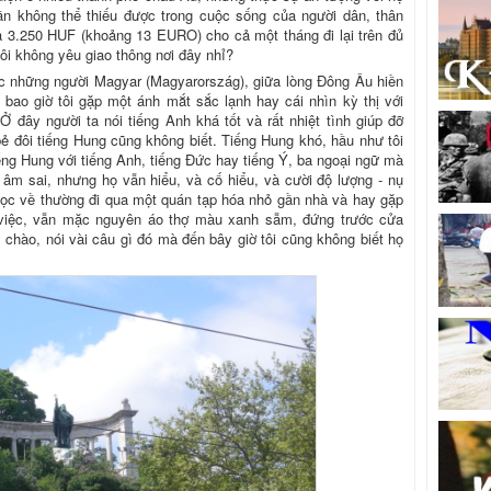
ần không thể thiếu được trong cuộc sống của người dân, thân
trả 3.250 HUF (khoảng 13 EURO) cho cả một tháng đi lại trên đủ
ôi không yêu giao thông nơi đây nhỉ?
c những người Magyar (Magyarország), giữa lòng Đông Âu hiền
 bao giờ tôi gặp một ánh mắt sắc lạnh hay cái nhìn kỳ thị với
đây người ta nói tiếng Anh khá tốt và rất nhiệt tình giúp đỡ
bẻ đôi tiếng Hung cũng không biết. Tiếng Hung khó, hầu như tôi
iếng Hung với tiếng Anh, tiếng Đức hay tiếng Ý, ba ngoại ngữ mà
át âm sai, nhưng họ vẫn hiểu, và cố hiểu, và cười độ lượng - nụ
n học về thường đi qua một quán tạp hóa nhỏ gần nhà và hay gặp
việc, vẫn mặc nguyên áo thợ màu xanh sẫm, đứng trước cửa
y chào, nói vài câu gì đó mà đến bây giờ tôi cũng không biết họ