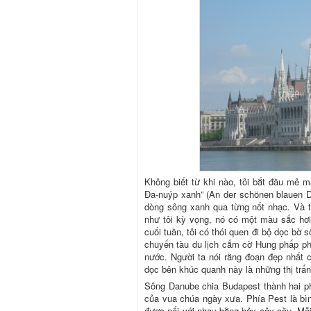
Không biết từ khi nào, tôi bắt đầu mê 
Đa-nuýp xanh” (An der schönen blauen 
dòng sông xanh qua từng nốt nhạc. Và 
như tôi kỳ vọng, nó có một màu sắc hơ
cuối tuần, tôi có thói quen đi bộ dọc bờ 
chuyến tàu du lịch cắm cờ Hung phấp ph
nước. Người ta nói rằng đoạn đẹp nhất
dọc bên khúc quanh này là những thị trấn
Sông Danube chia Budapest thành hai ph
của vua chúa ngày xưa. Phía Pest là bìn
được nối với nhau bằng bảy cây cầu. Mỗi