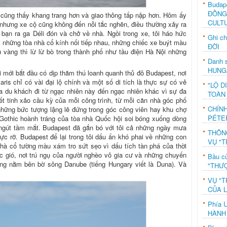
Budap
ĐỒNG
 cũng thấy khang trang hơn và giao thông tấp nập hơn. Hôm ấy
CULT
 nhưng xe cộ cũng không đến nỗi tắc nghẽn, điều thường xảy ra
 bạn ra ga Déli đón và chở về nhà. Ngồi trong xe, tôi háo hức
Ghi c
 những tòa nhà cổ kính nối tiếp nhau, những chiếc xe buýt màu
ĐỜI
 vàng thì lừ lừ bò trong thành phố như tầu điện Hà Nội những
Danh s
HUNG
ôi mới bắt đầu có dịp thăm thú loanh quanh thủ đô Budapest, nơi
aris chỉ có vài đại lộ chính và một số di tích là thực sự có vẻ
"LỘ D
ưa du khách đi từ ngạc nhiên này đến ngạc nhiên khác vì sự đa
TOÀN
iết tinh xảo cầu kỳ của mỗi công trình, từ mỗi căn nhà góc phố
CHÍN
những bức tượng lặng lẽ đứng trong góc công viên hay khu chợ
PÉTE
 Gothic hoành tráng của tòa nhà Quốc hội soi bóng xuống dòng
gút tầm mắt. Budapest đã gắn bó với tôi cả những ngày mưa
THÔN
ực rỡ. Budapest để lại trong tôi dấu ấn khó phai về những con
VỤ "T
nhà cổ tường màu xám tro sứt sẹo vì dấu tích tàn phá của thời
c gió, nơi trú ngụ của người nghèo vô gia cư và những chuyến
Bầu c
ường nằm bên bờ sông Danube (tiếng Hungary viết là Duna). Và
"THƯỢ
VỤ "T
CỦA 
Phía 
HÀNH