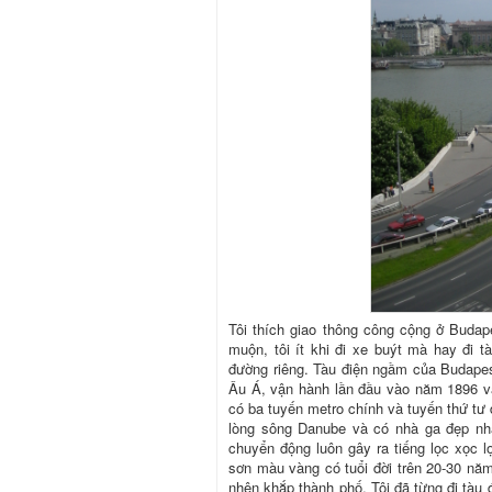
Tôi thích giao thông công cộng ở Budape
muộn, tôi ít khi đi xe buýt mà hay đi t
đường riêng. Tàu điện ngầm của Budapest
Âu Á, vận hành lần đầu vào năm 1896 và
có ba tuyến metro chính và tuyến thứ tư
lòng sông Danube và có nhà ga đẹp nhấ
chuyển động luôn gây ra tiếng lọc xọc lọ
sơn màu vàng có tuổi đời trên 20-30 nă
nhện khắp thành phố. Tôi đã từng đi tàu