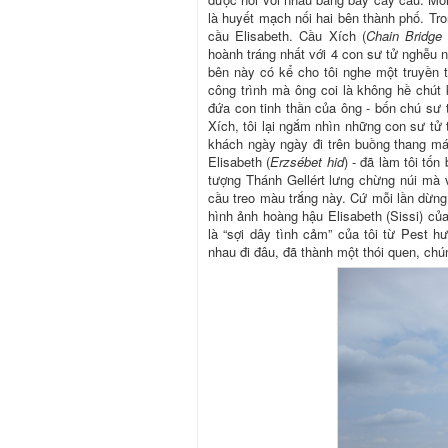
là huyết mạch nối hai bên thành phố. Tro
cầu Elisabeth. Cầu Xích (
Chain Bridge
hoành tráng nhất với 4 con sư tử nghễu 
bên này có kể cho tôi nghe một truyền th
công trình mà ông coi là không hề chút
đứa con tinh thần của ông - bốn chú sư t
Xích, tôi lại ngắm nhìn những con sư tử 
khách ngày ngày đi trên buồng thang má
Elisabeth (
Erzsébet hid
) - đã làm tôi tố
tượng Thánh Gellért lưng chừng núi mà v
cầu treo màu trắng này. Cứ mỗi lần dừng 
hình ảnh hoàng hậu Elisabeth (Sissi) c
là “sợi dây tình cảm” của tôi từ Pest
nhau đi đâu, đã thành một thói quen, chún