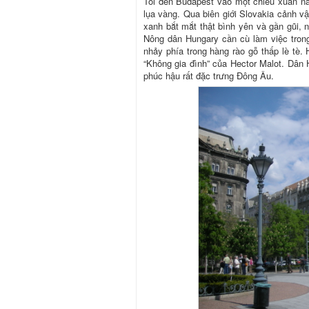
Tôi đến Budapest vào một chiều xuân nắ
lụa vàng. Qua biên giới Slovakia cảnh v
xanh bắt mắt thật bình yên và gần gũi, 
Nông dân Hungary cần cù làm việc tron
nhảy phía trong hàng rào gỗ thấp lè tè.
“Không gia đình” của Hector Malot. Dân
phúc hậu rất đặc trưng Đông Âu.