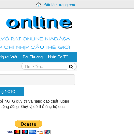
Đặt làm trang chủ
Người Việt
Đời Thường
Nhìn Ra TG
 hộ NCTG
để NCTG duy trì và nâng cao chất lượng
 cộng đồng.
Quý vị có thể ủng hộ qua