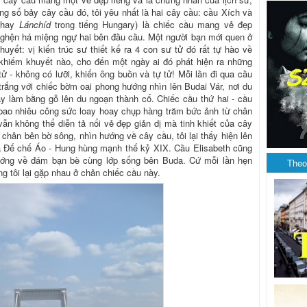
ng số bảy cây cầu đó, tôi yêu nhất là hai cây cầu: cầu Xích và
hay
Lánchíd
trong tiếng Hungary) là chiếc cầu mang vẻ đẹp
nghện há miệng ngự hai bên đầu cầu. Một người bạn mới quen ở
uyết: vị kiến trúc sư thiết kế ra 4 con sư tử đó rất tự hào về
 khiếm khuyết nào, cho đến một ngày ai đó phát hiện ra những
ử - không có lưỡi, khiến ông buồn và tự tử! Mỗi lần đi qua cầu
trắng với chiếc bờm oai phong hướng nhìn lên Budai Vár, nơi du
y làm bằng gỗ lên du ngoạn thành cổ. Chiếc cầu thứ hai - cầu
n bao nhiêu công sức loay hoay chụp hàng trăm bức ảnh từ chân
ẫn không thể diễn tả nổi vẻ đẹp giản dị mà tinh khiết của cây
chân bên bờ sông, nhìn hướng về cây cầu, tôi lại thấy hiện lên
ủa Đế chế Áo - Hung hùng mạnh thế kỷ XIX. Cầu Elisabeth cũng
 hướng về đám bạn bè cùng lớp sống bên Buda. Cứ mỗi lần hẹn
Theo
g tôi lại gặp nhau ở chân chiếc cầu này.