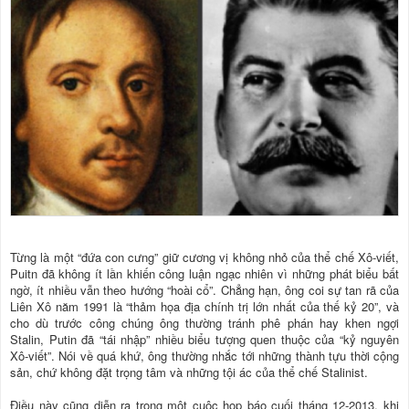
Từng là một “đứa con cưng” giữ cương vị không nhỏ của thể chế Xô-viết,
Puitn đã không ít lần khiến công luận ngạc nhiên vì những phát biểu bất
ngờ, ít nhiều vẫn theo hướng “hoài cổ”. Chẳng hạn, ông coi sự tan rã của
Liên Xô năm 1991 là “thảm họa địa chính trị lớn nhất của thế kỷ 20”, và
cho dù trước công chúng ông thường tránh phê phán hay khen ngợi
Stalin, Putin đã “tái nhập” nhiều biểu tượng quen thuộc của “kỷ nguyên
Xô-viết”. Nói về quá khứ, ông thường nhắc tới những thành tựu thời cộng
sản, chứ không đặt trọng tâm và những tội ác của thể chế Stalinist.
Điều này cũng diễn ra trong một cuộc họp báo cuối tháng 12-2013, khi