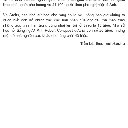
theo chủ nghĩa bảo hoàng và 34.100 người theo phe nghị viện ở Anh.
Về Stalin, các nhà sử học cho rằng có lẽ sẽ không bao giờ chúng ta
được biết con số chính xác các nạn nhân của ông ta, mà theo theo
những ước tính thận trọng cũng phải lên tới tối thiểu là 15 triệu. Nhà sử
học nổi tiếng người Anh Robert Conquest đưa ra con số 20 triệu, nhưng
một số nhà nghiên cứu khác cho rằng phải 40 triệu.
Trần Lê, theo mult-kor.hu