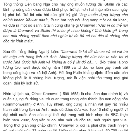
Tổng thống Liên bang Nga cho hay ông muốn tượng đài Stalin và các
lãnh tụ cộng sản khác được khôi phục trở lại, hơn hai thập niên sau ngày
bị phá bỏ. Trả lời câu hỏi của giới ký giả “
ông muốn dựng tượng cho
chính khách Xô-viết nào?
”, Putin bất ngờ nói lảng sang một đề tài khác,
và đưa ra một so sánh: Stalin cũng chả tệ gì Cromwell: “
Các vị có thể nói
được là Cromwell và Stalin thì khác gì nhau không? Chả khác gì! Trong
con mắt những người theo chủ nghĩa tự do thì cả hai đều là những nhà
độc tài khát máu
”.
Sau đó, Tổng thống Nga lý luận: “
Cromwell là kẻ rất tàn ác và có vai trò
rất mập mờ trong lịch sử Anh. Nhưng tượng đài của hắn ta vẫn tại vị
trước Nhà Quốc hội Anh và không ai có ý lật đổ cả...
”. (Nói thêm là pho
tượng Cromwell được dựng năm 1899 và từ đó, nó luôn gây tranh cãi
trong công luận và xã hội Anh). Rồi ông Putin khẳng định: điểm căn bản
không phải là ở những biểu tượng, mà là việc phải tôn trọng mọi giai
đoạn, thời kỳ lịch sử.
Nhìn lại lịch sử, Oliver Cromwell (1599-1658) là nhà lãnh đạo chính trị và
quân sự, người đóng vai trò quan trọng trong việc thành lập nền cộng hòa
(Commonwealth) ở Anh. Tuy nhiên, ông cũng là nhân vật gây rất nhiều
tranh cãi trong lịch sử Anh: mặc dù được đưa vào Top 10 những người vĩ
đại nhất nước Anh của mọi thời đại trong một bình chọn do BBC thực
hiện năm 2002, ông vẫn bị coi như một kẻ độc tài, một người giết vua.
Trong thời gian ông chấp chính, Cromwell bị coi là phải chịu trách nhiệm
về cái chết của 22 ngàn người Thiên chúa giáo ở Ireland, 50.700 người