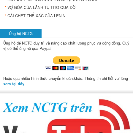
VỢ GÓA CỦA LÃNH TỤ TITO QUA ĐỜI
CÁI CHẾT THỂ XÁC CỦA LENIN
Ủng hộ NCTG
Ủng hộ để NCTG duy trì và nâng cao chất lượng phục vụ cộng đồng.
Quý
vị có thể ủng hộ qua Paypal
Hoặc qua nhiều hình thức chuyển khoản.khác. Thông tin chi tiết vui lòng
xem tại đây
.