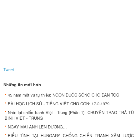
Tweet
Những tin mới hơn
45 năm một vụ tự thiêu: NGỌN ĐUỐC SỐNG CHO DÂN TỘC
BÀI HỌC LỊCH SỬ - TIẾNG VIỆT CHO CON: 17-2-1979
Nhìn lại chiến tranh Việt - Trung (Phần 1): CHUYỆN TRAO TRẢ TÙ
BINH VIỆT - TRUNG
NGÀY MAI ANH LÊN ĐƯỜNG…
BIỂU TÌNH TẠI HUNGARY CHỐNG CHIẾN TRANH XÂM LƯỢC