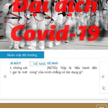
Muôn mặt đời thường
BẠN NAM MẤT!
VỀ NHÀ
TG) “Xời, những cái
(NCTG) “Vậy là “đấu tranh đến
tươi mới gọi là mới
cùng” của mình chẳng có tác dụng gì”.
không 