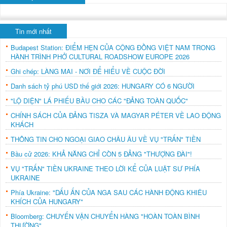
Tin mới nhất
Budapest Station: ĐIỂM HẸN CỦA CỘNG ĐỒNG VIỆT NAM TRONG
HÀNH TRÌNH PHỞ CULTURAL ROADSHOW EUROPE 2026
Ghi chép: LÀNG MAI - NƠI ĐỂ HIỂU VỀ CUỘC ĐỜI
Danh sách tỷ phú USD thế giới 2026: HUNGARY CÓ 6 NGƯỜI
"LỘ DIỆN" LÁ PHIẾU BẦU CHO CÁC "ĐẢNG TOÀN QUỐC"
CHÍNH SÁCH CỦA ĐẢNG TISZA VÀ MAGYAR PÉTER VỀ LAO ĐỘNG
KHÁCH
THÔNG TIN CHO NGOẠI GIAO CHÂU ÂU VỀ VỤ "TRẤN" TIỀN
Bầu cử 2026: KHẢ NĂNG CHỈ CÒN 5 ĐẢNG "THƯỢNG ĐÀI"!
VỤ "TRẤN" TIỀN UKRAINE THEO LỜI KỂ CỦA LUẬT SƯ PHÍA
UKRAINE
Phía Ukraine: "DẤU ẤN CỦA NGA SAU CÁC HÀNH ĐỘNG KHIÊU
KHÍCH CỦA HUNGARY"
Bloomberg: CHUYẾN VẬN CHUYỂN HÀNG "HOÀN TOÀN BÌNH
THƯỜNG"