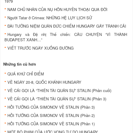
1979
NAM CHỦ NHÂN CỦA NỤ HÔN HUYỀN THOẠI QUA ĐỜI
Người Tatar ở Crimea: NHỮNG HỆ LỤY LỊCH SỬ
ĐÀI TƯỞNG NIỆM QUÂN ĐỨC CHIẾM HUNGARY GÂY TRANH CÃI
Hungary và Đệ nhị Thế chiến: CÂU CHUYỆN “VÌ THÀNH
BUDAPEST XANH…”
VIẾT TRƯỚC NGÀY XUỐNG ĐƯỜNG
Những tin cũ hơn
QUÁ KHỨ CHỈ ĐIỂM
VỀ NGÀY 20-8, QUỐC KHÁNH HUNGARY
VỀ CÁI GỌI LÀ “THIÊN TÀI QUÂN SỰ” STALIN (Phần cuối)
VỀ CÁI GỌI LÀ “THIÊN TÀI QUÂN SỰ” STALIN (Phần 3)
HỒI TƯỞNG CỦA SIMONOV VỀ STALIN (Phần 3)
HỒI TƯỞNG CỦA SIMONOV VỀ STALIN (Phần 2)
HỒI TƯỞNG CỦA SIMONOV VỀ STALIN (Phần 1)
MỘT BỘ PHIM CỦA ƯỚC VỌNG TỰ DO HUNGARY