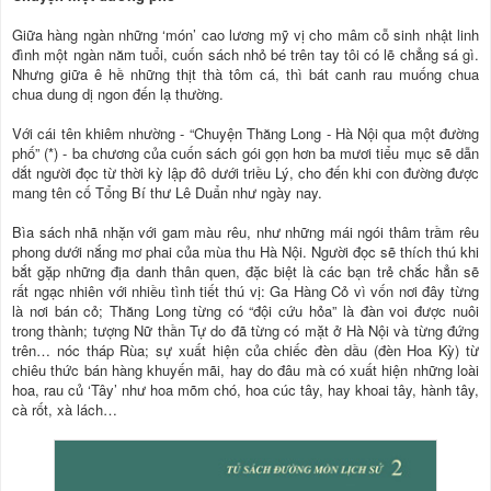
Giữa hàng ngàn những ‘món’ cao lương mỹ vị cho mâm cỗ sinh nhật linh
đình một ngàn năm tuổi, cuốn sách nhỏ bé trên tay tôi có lẽ chẳng sá gì.
Nhưng giữa ê hề những thịt thà tôm cá, thì bát canh rau muống chua
chua dung dị ngon đến lạ thường.
Với cái tên khiêm nhường - “Chuyện Thăng Long - Hà Nội qua một đường
phố” (*) - ba chương của cuốn sách gói gọn hơn ba mươi tiểu mục sẽ dẫn
dắt người đọc từ thời kỳ lập đô dưới triều Lý, cho đến khi con đường được
mang tên cố Tổng Bí thư Lê Duẩn như ngày nay.
Bìa sách nhã nhặn với gam màu rêu, như những mái ngói thâm trầm rêu
phong dưới nắng mơ phai của mùa thu Hà Nội. Người đọc sẽ thích thú khi
bắt gặp những địa danh thân quen, đặc biệt là các bạn trẻ chắc hẳn sẽ
rất ngạc nhiên với nhiều tình tiết thú vị: Ga Hàng Cỏ vì vốn nơi đây từng
là nơi bán cỏ; Thăng Long từng có “đội cứu hỏa” là đàn voi được nuôi
trong thành; tượng Nữ thần Tự do đã từng có mặt ở Hà Nội và từng đứng
trên… nóc tháp Rùa; sự xuất hiện của chiếc đèn dầu (đèn Hoa Kỳ) từ
chiêu thức bán hàng khuyến mãi, hay do đâu mà có xuất hiện những loài
hoa, rau củ ‘Tây’ như hoa mõm chó, hoa cúc tây, hay khoai tây, hành tây,
cà rốt, xà lách…