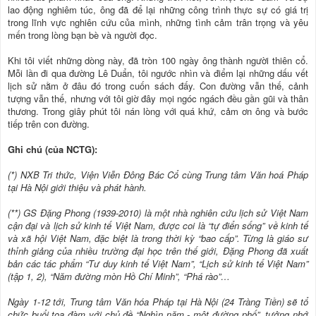
lao động nghiêm túc, ông đã để lại những công trình thực sự có giá trị
trong lĩnh vực nghiên cứu của mình, những tình cảm trân trọng và yêu
mến trong lòng bạn bè và người đọc.
Khi tôi viết những dòng này, đã tròn 100 ngày ông thành người thiên cổ.
Mỗi lần đi qua đường Lê Duẩn, tôi ngước nhìn và điểm lại những dấu vết
lịch sử nằm ở đâu đó trong cuốn sách đấy. Con đường vẫn thế, cảnh
tượng vẫn thế, nhưng với tôi giờ đây mọi ngóc ngách đều gần gũi và thân
thương. Trong giây phút tôi nán lòng với quá khứ, cảm ơn ông và bước
tiếp trên con đường.
Ghi chú (của NCTG):
(*) NXB Tri thức, Viện Viễn Đông Bác Cổ cùng Trung tâm Văn hoá Pháp
tại Hà Nội giới thiệu và phát hành.
(**) GS Đặng Phong (1939-2010) là một nhà nghiên cứu lịch sử Việt Nam
cận đại và lịch sử kinh tế Việt Nam, được coi là “tự điển sống” về kinh tế
và xã hội Việt Nam, đặc biệt là trong thời kỳ “bao cấp”. Từng là giáo sư
thỉnh giảng của nhiều trường đại học trên thế giới, Đặng Phong đã xuất
bản các tác phẩm “Tư duy kinh tế Việt Nam”, “Lịch sử kinh tế Việt Nam”
(tập 1, 2), “Năm đường mòn Hồ Chí Minh”, “Phá rào”…
Ngày 1-12 tới, Trung tâm Văn hóa Pháp tại Hà Nội (24 Tràng Tiền) sẽ tổ
chức buổi tọa đàm với chủ đề “Nghìn năm - một đường phố”, tưởng nhớ