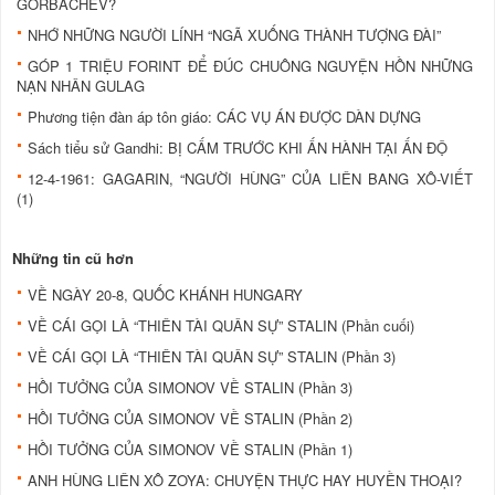
GORBACHEV?
NHỚ NHỮNG NGƯỜI LÍNH “NGÃ XUỐNG THÀNH TƯỢNG ĐÀI”
GÓP 1 TRIỆU FORINT ĐỂ ĐÚC CHUÔNG NGUYỆN HỒN NHỮNG
NẠN NHÂN GULAG
Phương tiện đàn áp tôn giáo: CÁC VỤ ÁN ĐƯỢC DÀN DỰNG
Sách tiểu sử Gandhi: BỊ CẤM TRƯỚC KHI ẤN HÀNH TẠI ẤN ĐỘ
12-4-1961: GAGARIN, “NGƯỜI HÙNG” CỦA LIÊN BANG XÔ-VIẾT
(1)
Những tin cũ hơn
VỀ NGÀY 20-8, QUỐC KHÁNH HUNGARY
VỀ CÁI GỌI LÀ “THIÊN TÀI QUÂN SỰ” STALIN (Phần cuối)
VỀ CÁI GỌI LÀ “THIÊN TÀI QUÂN SỰ” STALIN (Phần 3)
HỒI TƯỞNG CỦA SIMONOV VỀ STALIN (Phần 3)
HỒI TƯỞNG CỦA SIMONOV VỀ STALIN (Phần 2)
HỒI TƯỞNG CỦA SIMONOV VỀ STALIN (Phần 1)
ANH HÙNG LIÊN XÔ ZOYA: CHUYỆN THỰC HAY HUYỀN THOẠI?