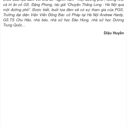
và tri ân cố GS. Đặng Phong, tác giả “Chuyện Thăng Long - Hà Nội qua
một đường phố”. Được biết, buổi tọa đàm sẽ có sự tham gia của PGS,
Trưởng đại diện Viện Viễn Đông Bác cổ Pháp tại Hà Nội Andrew Hardy,
GS.TS Chu Hảo, nhà báo, nhà sử học Đào Hùng, nhà sử học Dương
Trung Quốc...
Diệu Huyền