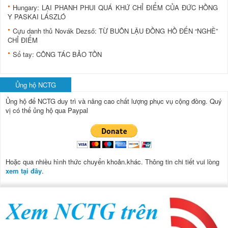
Hungary: LẠI PHANH PHUI QUÁ KHỨ CHỈ ĐIỂM CỦA ĐỨC HỒNG
Y PASKAI LÁSZLÓ
Cựu danh thủ Novák Dezső: TỪ BUÔN LẬU ÐỒNG HỒ ÐẾN “NGHỀ”
CHỈ ÐIỂM
Sổ tay: CÔNG TÁC BẢO TỒN
Ủng hộ NCTG
Ủng hộ để NCTG duy trì và nâng cao chất lượng phục vụ cộng đồng.
Quý
vị có thể ủng hộ qua Paypal
Hoặc qua nhiều hình thức chuyển khoản.khác. Thông tin chi tiết vui lòng
xem tại đây
.