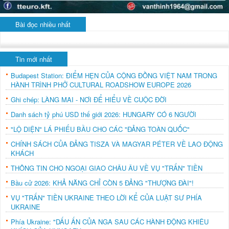
Bài đọc nhiều nhất
Tin mới nhất
Budapest Station: ĐIỂM HẸN CỦA CỘNG ĐỒNG VIỆT NAM TRONG
HÀNH TRÌNH PHỞ CULTURAL ROADSHOW EUROPE 2026
Ghi chép: LÀNG MAI - NƠI ĐỂ HIỂU VỀ CUỘC ĐỜI
Danh sách tỷ phú USD thế giới 2026: HUNGARY CÓ 6 NGƯỜI
"LỘ DIỆN" LÁ PHIẾU BẦU CHO CÁC "ĐẢNG TOÀN QUỐC"
CHÍNH SÁCH CỦA ĐẢNG TISZA VÀ MAGYAR PÉTER VỀ LAO ĐỘNG
KHÁCH
THÔNG TIN CHO NGOẠI GIAO CHÂU ÂU VỀ VỤ "TRẤN" TIỀN
Bầu cử 2026: KHẢ NĂNG CHỈ CÒN 5 ĐẢNG "THƯỢNG ĐÀI"!
VỤ "TRẤN" TIỀN UKRAINE THEO LỜI KỂ CỦA LUẬT SƯ PHÍA
UKRAINE
Phía Ukraine: "DẤU ẤN CỦA NGA SAU CÁC HÀNH ĐỘNG KHIÊU