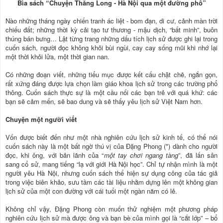
Bìa sách “Chuyện Thăng Long - Hà Nội qua một đường phố”
Nào những tháng ngày chiến tranh ác liệt - bom đạn, di cư, cảnh màn trời
chiếu đất; những thời kỳ cải tạo tư thương - mậu dịch, “bất minh”, buôn
thúng bán bưng… Lật từng trang những dấu tích lịch sử được ghi lại trong
cuốn sách, người đọc không khỏi bùi ngùi, cay cay sống mũi khi nhớ lại
một thời khỏi lửa, một thời gian nan.
Có những đoạn viết, những tiểu mục được kết cấu chặt chẽ, ngắn gọn,
rất xứng đáng được lựa chọn làm giáo khoa lịch sử trong các trường phổ
thông. Cuốn sách thực sự là một cầu nối các bạn trẻ với quá khứ: các
bạn sẽ cảm mến, sẽ bao dung và sẽ thấy yêu lịch sử Việt Nam hơn.
Chuyện một người viết
Vốn được biết đến như một nhà nghiên cứu lịch sử kinh tế, có thể nói
cuốn sách này là một bất ngờ thú vị của Đặng Phong (*) dành cho người
đọc, khi ông, với bản lãnh của “
một tay chơi ngang tàng
”, đã lấn sân
sang cổ sử, mang tiếng “lạ với giới Hà Nội học”. Chỉ tự nhận mình là một
người yêu Hà Nội, nhưng cuốn sách thể hiện sự dụng công của tác giả
trong việc biên khảo, sưu tầm các tài liệu nhằm dựng lên một không gian
lịch sử của một con đường với cái tuổi một ngàn năm có lẻ.
Không chỉ vậy, Đặng Phong còn muốn thử nghiệm một phương pháp
nghiên cứu lịch sử mà được ông và bạn bè của mình gọi là “cắt lớp” – bổ