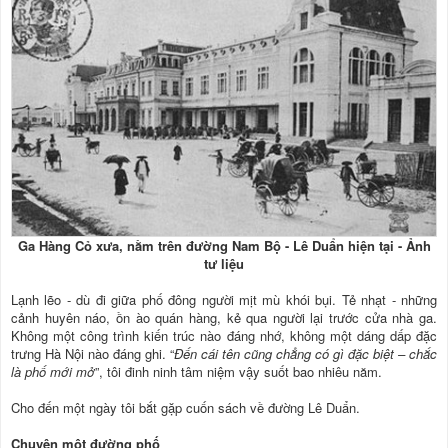
Ga Hàng Cỏ xưa, nằm trên đường Nam Bộ - Lê Duẩn hiện tại - Ảnh
tư liệu
Lạnh lẽo - dù đi giữa phố đông người mịt mù khói bụi. Tẻ nhạt - những
cảnh huyên náo, ồn ào quán hàng, kẻ qua người lại trước cửa nhà ga.
Không một công trình kiến trúc nào đáng nhớ, không một dáng dấp đặc
trưng Hà Nội nào đáng ghi. “
Đến cái tên cũng chẳng có gì đặc biệt – chắc
là phố mới mở
”, tôi đinh ninh tâm niệm vậy suốt bao nhiêu năm.
Cho đến một ngày tôi bắt gặp cuốn sách về đường Lê Duẩn.
Chuyện một đường phố