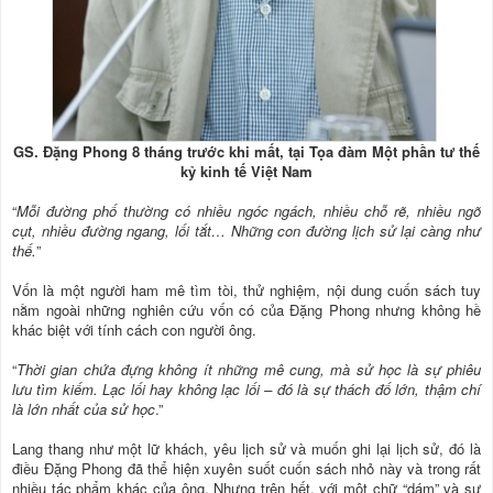
GS. Đặng Phong 8 tháng trước khi mất, tại Tọa đàm Một phần tư thế
kỷ kinh tế Việt Nam
“
Mỗi đường phố thường có nhiều ngóc ngách, nhiều chỗ rẽ, nhiều ngõ
cụt, nhiều đường ngang, lối tắt… Những con đường lịch sử lại càng như
thế.
”
Vốn là một người ham mê tìm tòi, thử nghiệm, nội dung cuốn sách tuy
nằm ngoài những nghiên cứu vốn có của Đặng Phong nhưng không hề
khác biệt với tính cách con người ông.
“
Thời gian chứa đựng không ít những mê cung, mà sử học là sự phiêu
lưu tìm kiếm. Lạc lối hay không lạc lối – đó là sự thách đố lớn, thậm chí
là lớn nhất của sử học
.”
Lang thang như một lữ khách, yêu lịch sử và muốn ghi lại lịch sử, đó là
điều Đặng Phong đã thể hiện xuyên suốt cuốn sách nhỏ này và trong rất
nhiều tác phẩm khác của ông. Nhưng trên hết, với một chữ “dám” và sự