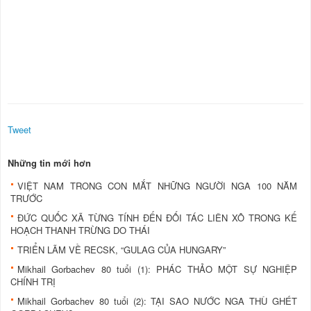
Tweet
Những tin mới hơn
VIỆT NAM TRONG CON MẮT NHỮNG NGƯỜI NGA 100 NĂM
TRƯỚC
ĐỨC QUỐC XÃ TỪNG TÍNH ĐẾN ĐỐI TÁC LIÊN XÔ TRONG KẾ
HOẠCH THANH TRỪNG DO THÁI
TRIỂN LÃM VỀ RECSK, “GULAG CỦA HUNGARY”
Mikhail Gorbachev 80 tuổi (1): PHÁC THẢO MỘT SỰ NGHIỆP
CHÍNH TRỊ
Mikhail Gorbachev 80 tuổi (2): TẠI SAO NƯỚC NGA THÙ GHÉT